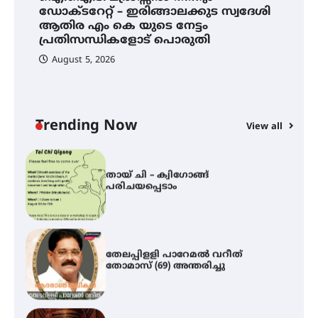
ഐ.ഐ.ടി മദ്രാസ്സിൽ നിന്നും
ഡോക്ടറേറ്റ് – ഇരിങ്ങാലക്കുട സ്വദേശി
ഡോക്ടറേറ്റ് – ഇരിങ്ങാലക്കുട
ആതിര എം കെ യുടെ നേട്ടം
സ്വദേശി ആതിര എം കെ യുടെ
പ്രതിസന്ധികളോട് പൊരുതി
നേട്ടം പ്രതിസന്ധികളോട് പൊരുതി
August 5, 2026
മെഡിക്കൽ ക്യാമ്പ്
Trending Now
View all
്
തായ് ചി – ക്വിഗോങ്ങ്
പരിചയപ്പെടാം
തേലപ്പിളളി പാറേമൽ വറീത്
തോമാസ് (69) അന്തരിച്ചു