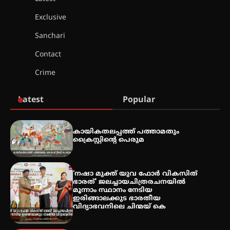
തായ് ചി – ക്വിഗോങ്ങ്
Exclusive
പരിചയപ്പെടാം
Sanchari
Contact
തേലപ്പിളളി പാറേമൽ വറീത്
Crime
തോമാസ് (69) അന്തരിച്ചു
Latest
Popular
അരങ്ങ് 2026′ ആഗസ്റ്റ് 8, 9
കായികതലപ്പത്ത് പത്താമതും
തീയതികളിൽ
ക്രൈസ്റ്റിന്റെ പെരുമ
‘നഷാ മുക്ത് യുവ ഫോർ വികസിത്
ഇടത്തരം മഴയ്ക്കും ശക്തമായ
ഭാരത്’ ജലച്ചായചിത്രരചനയിൽ
കാറ്റിനും സാധ്യത –
മൂന്നാം സ്ഥാനം നേടിയ
ഇരിങ്ങാലക്കുടയിൽ 19.3 മില്ലിമീറ്റർ
ഇരിങ്ങാലക്കുട ഭാരതീയ
മഴ ലഭിച്ചു
വിദ്യാഭവനിലെ ചിന്മയ് കെ