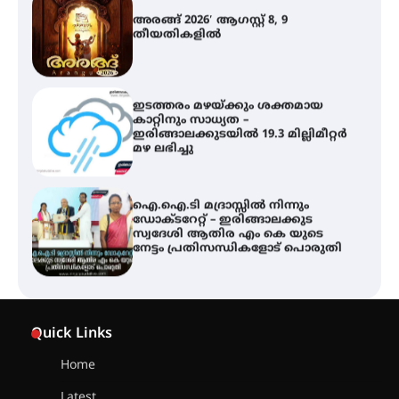
അരങ്ങ് 2026′ ആഗസ്റ്റ് 8, 9
തീയതികളിൽ
ഇടത്തരം മഴയ്ക്കും ശക്തമായ
കാറ്റിനും സാധ്യത –
ഇരിങ്ങാലക്കുടയിൽ 19.3 മില്ലിമീറ്റർ
മഴ ലഭിച്ചു
ഐ.ഐ.ടി മദ്രാസ്സിൽ നിന്നും
ഡോക്ടറേറ്റ് – ഇരിങ്ങാലക്കുട
സ്വദേശി ആതിര എം കെ യുടെ
നേട്ടം പ്രതിസന്ധികളോട് പൊരുതി
മെഡിക്കൽ ക്യാമ്പ്
Quick Links
Home
Latest