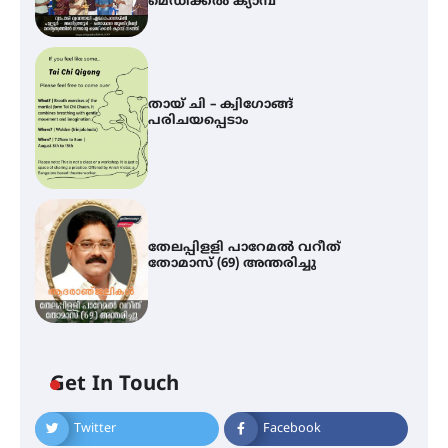
മെഡിക്കൽ ക്യാമ്പ്
തായ് ചി – ക്വിഗോങ്ങ്
പരിചയപ്പെടാം
തേലപ്പിളളി പാറേമൽ വറീത്
തോമാസ് (69) അന്തരിച്ചു
മെഡിക്കൽ ക്യാമ്പ്
Get In Touch
Twitter
Facebook