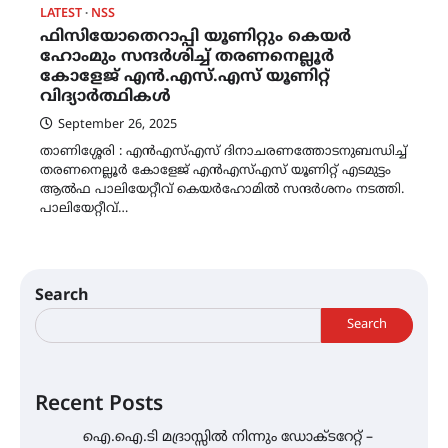
LATEST
NSS
ഫിസിയോതെറാപ്പി യൂണിറ്റും കെയർ
ഹോംമും സന്ദർശിച്ച് തരണനെല്ലൂർ
കോളേജ് എൻ.എസ്.എസ് യൂണിറ്റ്
വിദ്യാർത്ഥികൾ
September 26, 2025
താണിശ്ശേരി : എൻഎസ്എസ് ദിനാചരണത്തോടനുബന്ധിച്ച്
തരണനെല്ലൂർ കോളേജ് എൻഎസ്എസ് യൂണിറ്റ് എടമുട്ടം
ആൽഫ പാലിയേറ്റീവ് കെയർഹോമിൽ സന്ദർശനം നടത്തി.
പാലിയേറ്റീവ്…
Search
Search
Recent Posts
ഐ.ഐ.ടി മദ്രാസ്സിൽ നിന്നും ഡോക്ടറേറ്റ് –