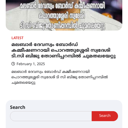
LATEST
മലബാർ ദേവസ്വം ബോർഡ്
കമ്മീഷണറായി പൊറത്തുശ്ശേരി സ്വദേശി
ടി.സി ബിജു തോണിപ്പറമ്പിൽ ചുമതലയേറ്റു
February 1, 2025
മലബാർ ദേവസ്വം ബോർഡ് കമ്മീഷണറായി
പൊറത്തുശ്ശേരി സ്വദേശി ടി സി ബിജു തോണിപ്പറമ്പിൽ
ചുമതലയേറ്റു
Search
Search