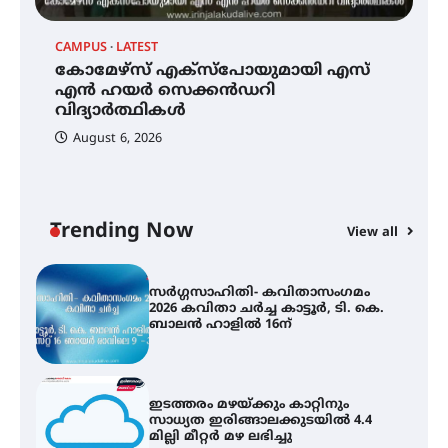
CAMPUS
LATEST
LA
കോമേഴ്സ് എക്സ്പോയുമായി എസ്
സ
തായ് ചി – ക്വിഗോങ്ങ്
ി
എൻ ഹയർ സെക്കൻഡറി
ക
പരിചയപ്പെടാം
വിദ്യാർത്ഥികൾ
ഹ
August 6, 2026
കോമേഴ്സ് എക്സ്പോയുമായി
എസ് എൻ ഹയർ സെക്കൻഡറി
വിദ്യാർത്ഥികൾ
Trending Now
View all
സർഗ്ഗസാഹിതി- കവിതാസംഗമം
2026 കവിതാ ചർച്ച കാട്ടൂർ, ടി. കെ.
ബാലൻ ഹാളിൽ 16ന്
ഇടത്തരം മഴയ്ക്കും കാറ്റിനും
സാധ്യത ഇരിങ്ങാലക്കുടയിൽ 4.4
മില്ലി മീറ്റർ മഴ ലഭിച്ചു