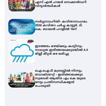
എസ് എൻ ഹയർ സെക്കൻഡറി
വിദ്യാർത്ഥികൾ
സർഗ്ഗസാഹിതി- കവിതാസംഗമം
2026 കവിതാ ചർച്ച കാട്ടൂർ, ടി.
കെ. ബാലൻ ഹാളിൽ 16ന്
ഇടത്തരം മഴയ്ക്കും കാറ്റിനും
സാധ്യത ഇരിങ്ങാലക്കുടയിൽ 4.4
മില്ലി മീറ്റർ മഴ ലഭിച്ചു
ഐ.ഐ.ടി മദ്രാസ്സിൽ നിന്നും
ഡോക്ടറേറ്റ് – ഇരിങ്ങാലക്കുട
സ്വദേശി ആതിര എം കെ യുടെ
നേട്ടം പ്രതിസന്ധികളോട്
പൊരുതി