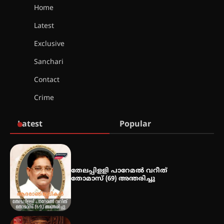
Home
Latest
സർഗ്ഗസാഹിതി- കവിതാസംഗമം
2026 കവിതാ ചർച്ച കാട്ടൂർ, ടി. കെ.
Exclusive
ബാലൻ ഹാളിൽ 16ന്
Sanchari
Contact
ഇടത്തരം മഴയ്ക്കും കാറ്റിനും
Crime
സാധ്യത ഇരിങ്ങാലക്കുടയിൽ 4.4
മില്ലി മീറ്റർ മഴ ലഭിച്ചു
Latest
Popular
ഐ.ഐ.ടി മദ്രാസ്സിൽ നിന്നും
ഡോക്ടറേറ്റ് – ഇരിങ്ങാലക്കുട
സ്വദേശി ആതിര എം കെ യുടെ
നേട്ടം പ്രതിസന്ധികളോട് പൊരുതി
തേലപ്പിളളി പാറേമൽ വറീത്
തോമാസ് (69) അന്തരിച്ചു
മെഡിക്കൽ ക്യാമ്പ്