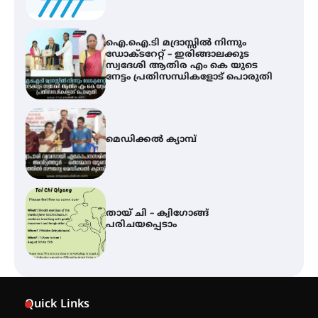
ഐ.ഐ.ടി മദ്രാസ്സിൽ നിന്നും
ഡോക്ടറേറ്റ് – ഇരിങ്ങാലക്കുട
സ്വദേശി ആതിര എം കെ യുടെ
നേട്ടം പ്രതിസന്ധികളോട് പൊരുതി
മെഡിക്കൽ ക്യാമ്പ്
തായ് ചി – ക്വിഗോങ്ങ്
പരിചയപ്പെടാം
കോമേഴ്സ് എക്സ്പോയുമായി
എസ് എൻ ഹയർ സെക്കൻഡറി
Quick Links
വിദ്യാർത്ഥികൾ