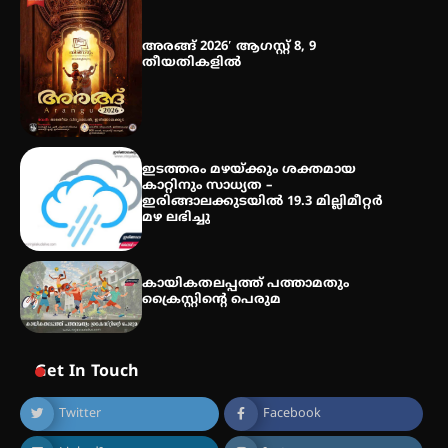
അരങ്ങ് 2026′ ആഗസ്റ്റ് 8, 9
തീയതികളിൽ
തായ് ചി – ക്വിഗോങ്ങ്
പരിചയപ്പെടാം
ഇടത്തരം മഴയ്ക്കും ശക്തമായ
കാറ്റിനും സാധ്യത –
ഇരിങ്ങാലക്കുടയിൽ 19.3 മില്ലിമീറ്റർ
മഴ ലഭിച്ചു
കായികതലപ്പത്ത് പത്താമതും
ക്രൈസ്റ്റിന്റെ പെരുമ
Get In Touch
Twitter
Facebook