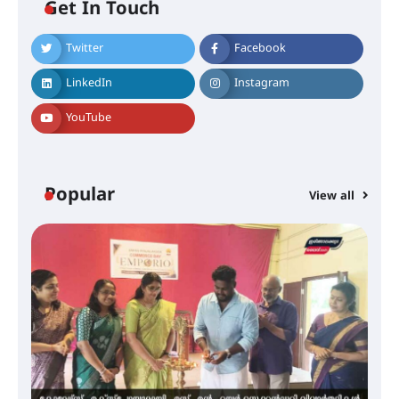
Get In Touch
Twitter
Facebook
സർഗ്ഗസാഹിതി- കവിതാസംഗമം
2026 കവിതാ ചർച്ച കാട്ടൂർ, ടി. കെ.
LinkedIn
Instagram
ബാലൻ ഹാളിൽ 16ന്
YouTube
ഇടത്തരം മഴയ്ക്കും കാറ്റിനും
സാധ്യത ഇരിങ്ങാലക്കുടയിൽ 4.4
മില്ലി മീറ്റർ മഴ ലഭിച്ചു
Popular
View all
ഐ.ഐ.ടി മദ്രാസ്സിൽ നിന്നും
ഡോക്ടറേറ്റ് – ഇരിങ്ങാലക്കുട
സ്വദേശി ആതിര എം കെ യുടെ
നേട്ടം പ്രതിസന്ധികളോട് പൊരുതി
മെഡിക്കൽ ക്യാമ്പ്