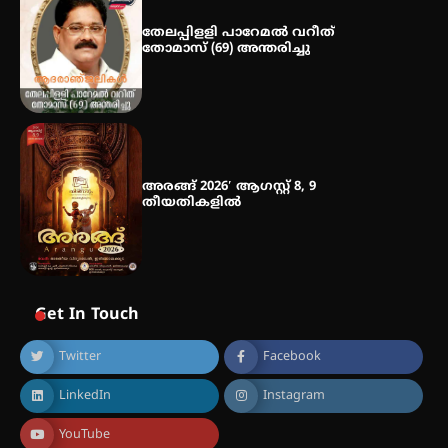
നേട്ടം പ്രതിസന്ധികളോട് പൊരുതി
തേലപ്പിളളി പാറേമൽ വറീത്
തോമാസ് (69) അന്തരിച്ചു
അരങ്ങ് 2026′ ആഗസ്റ്റ് 8, 9
തീയതികളിൽ
Get In Touch
Twitter
Facebook
LinkedIn
Instagram
YouTube