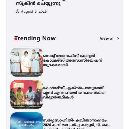
നേട്ടം പ്രതിസന്ധികളോട് പൊരുതി
സ്‌ക്രീൻ ചെയ്യുന്നു
August 6, 2026
ട്യുണീഷ്യൻ ചിത്രം ” ദി വോയിസ്
ഓഫ് ഹിന്ദ് റജബ് ” ഇരിങ്ങാലക്കുട
ഫിലിം സൊസൈറ്റി ആഗസ്റ്റ് 7
വെള്ളിയാഴ്ച സ്‌ക്രീൻ ചെയ്യുന്നു
Trending Now
View all
സെന്റ് ജോസഫ്സ് കോളജ്
കോമേഴ്‌സ് അസോസിയേഷന്
തുടക്കമായി
കോമേഴ്സ് എക്സ്പോയുമായി
എസ് എൻ ഹയർ സെക്കൻഡറി
വിദ്യാർത്ഥികൾ
സർഗ്ഗസാഹിതി- കവിതാസംഗമം
2026 കവിതാ ചർച്ച കാട്ടൂർ, ടി. കെ.