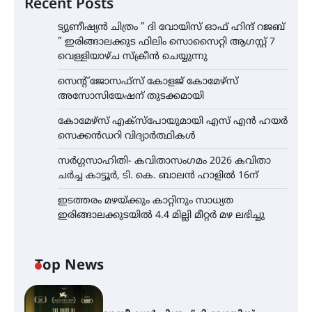
Recent Posts
ട്യുണീഷ്യൻ ചിത്രം ” ദി വോയിസ് ഓഫ് ഹിന്ദ് റജബ്
” ഇരിങ്ങാലക്കുട ഫിലിം സൊസൈറ്റി ആഗസ്റ്റ് 7
വെള്ളിയാഴ്ച സ്‌ക്രീൻ ചെയ്യുന്നു
സെന്റ് ജോസഫ്സ് കോളജ് കോമേഴ്‌സ്
അസോസിയേഷന് തുടക്കമായി
കോമേഴ്സ് എക്സ്പോയുമായി എസ് എൻ ഹയർ
സെക്കൻഡറി വിദ്യാർത്ഥികൾ
സർഗ്ഗസാഹിതി- കവിതാസംഗമം 2026 കവിതാ
ചർച്ച കാട്ടൂർ, ടി. കെ. ബാലൻ ഹാളിൽ 16ന്
ഇടത്തരം മഴയ്ക്കും കാറ്റിനും സാധ്യത
ഇരിങ്ങാലക്കുടയിൽ 4.4 മില്ലി മീറ്റർ മഴ ലഭിച്ചു
Top News