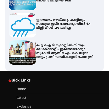
ബാലൻ ഹാളിൽ 16ന്
ഇടത്തരം മഴയ്ക്കും കാറ്റിനും
സാധ്യത ഇരിങ്ങാലക്കുടയിൽ 4.4
മില്ലി മീറ്റർ മഴ ലഭിച്ചു
ഐ.ഐ.ടി മദ്രാസ്സിൽ നിന്നും
ഡോക്ടറേറ്റ് – ഇരിങ്ങാലക്കുട
സ്വദേശി ആതിര എം കെ യുടെ
നേട്ടം പ്രതിസന്ധികളോട് പൊരുതി
ട്യുണീഷ്യൻ ചിത്രം ” ദി വോയിസ്
ഓഫ് ഹിന്ദ് റജബ് ” ഇരിങ്ങാലക്കുട
Quick Links
ഫിലിം സൊസൈറ്റി ആഗസ്റ്റ് 7
വെള്ളിയാഴ്ച സ്‌ക്രീൻ ചെയ്യുന്നു
Home
Latest
സെന്റ് ജോസഫ്സ് കോളജ്
കോമേഴ്‌സ് അസോസിയേഷന്
Exclusive