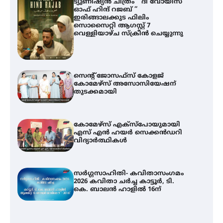
ട്യുണീഷ്യൻ ചിത്രം ” ദി വോയിസ്
ഓഫ് ഹിന്ദ് റജബ് ”
ഇരിങ്ങാലക്കുട ഫിലിം
സൊസൈറ്റി ആഗസ്റ്റ് 7
വെള്ളിയാഴ്ച സ്‌ക്രീൻ ചെയ്യുന്നു
സെന്റ് ജോസഫ്സ് കോളജ്
കോമേഴ്‌സ് അസോസിയേഷന്
തുടക്കമായി
കോമേഴ്സ് എക്സ്പോയുമായി
എസ് എൻ ഹയർ സെക്കൻഡറി
വിദ്യാർത്ഥികൾ
സർഗ്ഗസാഹിതി- കവിതാസംഗമം
2026 കവിതാ ചർച്ച കാട്ടൂർ, ടി.
കെ. ബാലൻ ഹാളിൽ 16ന്