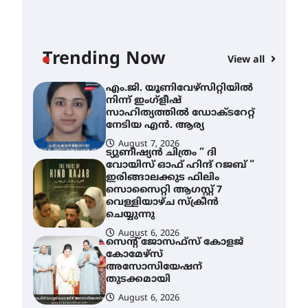
ശക്തമായ മഴ തുടരുന്നു –
തൃശൂർ ജില്ലയിൽ എല്ലാ
വിദ്യാഭ്യാസ
സ്ഥാപനങ്ങൾക്കും
Trending Now
ശനിയാഴ്ച അവധി
View all
AWA
August 7, 2026
എം
എം.ജി. യൂണിവേഴ്‌സിറ്റിയിൽ
നി
നിന്ന് ഇംഗ്ളീഷ്
സാ
സാഹിത്യത്തിൽ ഡോക്ടറേറ്റ്
ന
നേടിയ എൻ. ആര്യ
August 7, 2026
A
ട്യുണീഷ്യൻ ചിത്രം ” ദി
വോയിസ് ഓഫ് ഹിന്ദ് റജബ് ”
ഇരിങ്ങാലക്കുട ഫിലിം
സൊസൈറ്റി ആഗസ്റ്റ് 7
വെള്ളിയാഴ്ച സ്‌ക്രീൻ
ചെയ്യുന്നു
August 6, 2026
സെന്റ് ജോസഫ്സ് കോളജ്
കോമേഴ്‌സ്
അസോസിയേഷന്
തുടക്കമായി
August 6, 2026