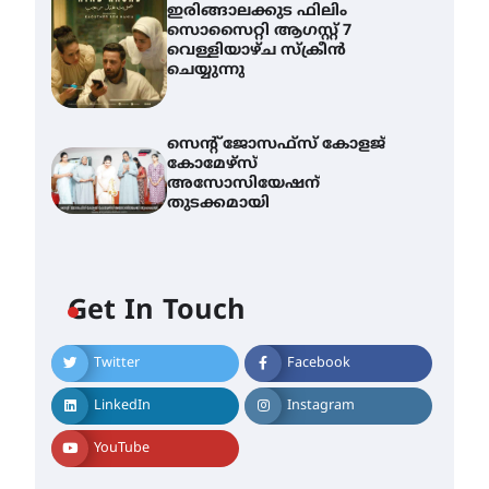
ഇരിങ്ങാലക്കുട ഫിലിം
സൊസൈറ്റി ആഗസ്റ്റ് 7
വെള്ളിയാഴ്ച സ്‌ക്രീൻ
ചെയ്യുന്നു
സെന്റ് ജോസഫ്സ് കോളജ്
കോമേഴ്‌സ്
അസോസിയേഷന്
തുടക്കമായി
Get In Touch
Twitter
Facebook
എം.ജി. യൂണിവേഴ്‌സിറ്റിയിൽ
നിന്ന് ഇംഗ്ളീഷ്
LinkedIn
Instagram
സാഹിത്യത്തിൽ ഡോക്ടറേറ്റ്
നേടിയ എൻ. ആര്യ
YouTube
August 7, 2026
ട്യുണീഷ്യൻ ചിത്രം ” ദി