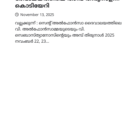
കൊടിയേറി
November 13, 2025
വല്ലക്കുന്ന് : സെൻ്റ് അൽഫോൻസാ ദൈവാലയത്തിലെ
വി. അൽഫോൻസാമ്മയുടെയും വി.
സെബാസ്ത്യാനോസിൻ്റെയും അമ്പ് തിരുനാൾ 2025
നവംബർ 22, 23…