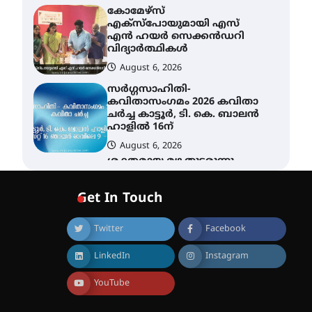
കോമേഴ്സ്
എക്സ്പോയുമായി എസ്
എൻ ഹയർ സെക്കൻഡറി
വിദ്യാർത്ഥികൾ
August 6, 2026
സർഗ്ഗസാഹിതി-
കവിതാസംഗമം 2026 കവിതാ
ചർച്ച കാട്ടൂർ, ടി. കെ. ബാലൻ
ഹാളിൽ 16ന്
August 6, 2026
ശക്തമായ മഴ തുടരുന്നു –
തൃശൂർ ജില്ലയിൽ എല്ലാ
വിദ്യാഭ്യാസ
Get In Touch
സ്ഥാപനങ്ങൾക്കും
ശനിയാഴ്ച അവധി
Twitter
Facebook
August 7, 2026
എം.ജി. യൂണിവേഴ്‌സിറ്റിയിൽ
LinkedIn
Instagram
നിന്ന് ഇംഗ്ളീഷ്
സാഹിത്യത്തിൽ ഡോക്ടറേറ്റ്
നേടിയ എൻ. ആര്യ
YouTube
August 7, 2026
ട്യുണീഷ്യൻ ചിത്രം ” ദി