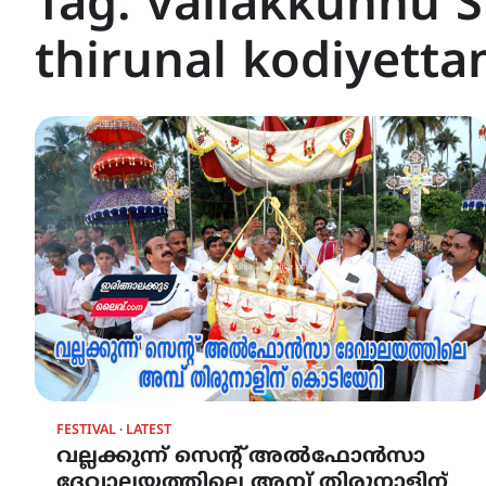
Tag:
vallakkunnu S
thirunal kodiyett
FESTIVAL
LATEST
വല്ലക്കുന്ന് സെന്റ് അൽഫോൻസാ
ദേവാലയത്തിലെ അമ്പ് തിരുനാളിന്