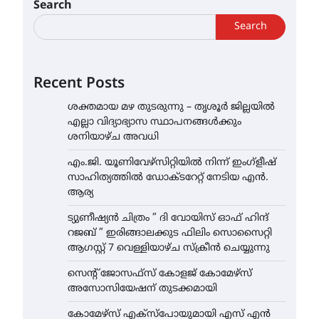
Search
Search
Recent Posts
ശക്തമായ മഴ തുടരുന്നു – തൃശൂർ ജില്ലയിൽ
എല്ലാ വിദ്യാഭ്യാസ സ്ഥാപനങ്ങൾക്കും
ശനിയാഴ്ച അവധി
എം.ജി. യൂണിവേഴ്‌സിറ്റിയിൽ നിന്ന് ഇംഗ്ളീഷ്
സാഹിത്യത്തിൽ ഡോക്ടറേറ്റ് നേടിയ എൻ.
ആര്യ
ട്യുണീഷ്യൻ ചിത്രം ” ദി വോയിസ് ഓഫ് ഹിന്ദ്
റജബ് ” ഇരിങ്ങാലക്കുട ഫിലിം സൊസൈറ്റി
ആഗസ്റ്റ് 7 വെള്ളിയാഴ്ച സ്‌ക്രീൻ ചെയ്യുന്നു
സെന്റ് ജോസഫ്സ് കോളജ് കോമേഴ്‌സ്
അസോസിയേഷന് തുടക്കമായി
കോമേഴ്സ് എക്സ്പോയുമായി എസ് എൻ