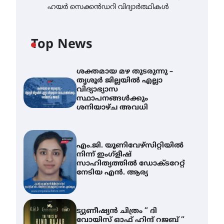
ഹയർ സെക്കൻഡറി വിദ്യാർത്ഥികൾ
Top News
ശക്തമായ മഴ തുടരുന്നു –
തൃശൂർ ജില്ലയിൽ എല്ലാ
വിദ്യാഭ്യാസ
സ്ഥാപനങ്ങൾക്കും
ശനിയാഴ്ച അവധി
എം.ജി. യൂണിവേഴ്‌സിറ്റിയിൽ
നിന്ന് ഇംഗ്ളീഷ്
സാഹിത്യത്തിൽ ഡോക്ടറേറ്റ്
നേടിയ എൻ. ആര്യ
ട്യുണീഷ്യൻ ചിത്രം ” ദി
വോയിസ് ഓഫ് ഹിന്ദ് റജബ് ”