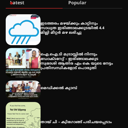
Latest
Popular
സെന്റ് ജോസഫ്സ് കോളജ്
കോമേഴ്‌സ് അസോസിയേഷന്
ഇടത്തരം മഴയ്ക്കും കാറ്റിനും
തുടക്കമായി
സാധ്യത ഇരിങ്ങാലക്കുടയിൽ 4.4
മില്ലി മീറ്റർ മഴ ലഭിച്ചു
കോമേഴ്സ് എക്സ്പോയുമായി
എസ് എൻ ഹയർ സെക്കൻഡറി
ഐ.ഐ.ടി മദ്രാസ്സിൽ നിന്നും
വിദ്യാർത്ഥികൾ
ഡോക്ടറേറ്റ് – ഇരിങ്ങാലക്കുട
സ്വദേശി ആതിര എം കെ യുടെ നേട്ടം
പ്രതിസന്ധികളോട് പൊരുതി
സർഗ്ഗസാഹിതി- കവിതാസംഗമം
2026 കവിതാ ചർച്ച കാട്ടൂർ, ടി. കെ.
മെഡിക്കൽ ക്യാമ്പ്
ബാലൻ ഹാളിൽ 16ന്
തായ് ചി – ക്വിഗോങ്ങ് പരിചയപ്പെടാം