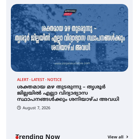
സെന്റ് ജോസഫ്സ് കോളജ്
കോമേഴ്‌സ് അസോസിയേഷന്
തുടക്കമായി
കോമേഴ്സ് എക്സ്പോയുമായി
എസ് എൻ ഹയർ സെക്കൻഡറി
വിദ്യാർത്ഥികൾ
ALERT
LATEST
NOTICE
്
ശക്തമായ മഴ തുടരുന്നു – തൃശൂർ
സർഗ്ഗസാഹിതി- കവിതാസംഗമം
2026 കവിതാ ചർച്ച കാട്ടൂർ, ടി. കെ.
ജില്ലയിൽ എല്ലാ വിദ്യാഭ്യാസ
ബാലൻ ഹാളിൽ 16ന്
സ്ഥാപനങ്ങൾക്കും ശനിയാഴ്ച അവധി
August 7, 2026
ശക്തമായ മഴ തുടരുന്നു – തൃശൂർ
ജില്ലയിൽ എല്ലാ വിദ്യാഭ്യാസ
സ്ഥാപനങ്ങൾക്കും ശനിയാഴ്ച
അവധി
Trending Now
View all