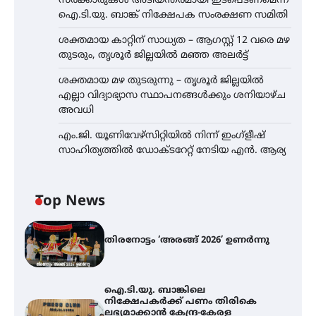
സർക്കാരുകൾ അടിയന്തരമായി ഇടപെടണമെന്ന്
ഐ.ടി.യു. ബാങ്ക് നിക്ഷേപക സംരക്ഷണ സമിതി
ശക്തമായ കാറ്റിന് സാധ്യത – ആഗസ്റ്റ് 12 വരെ മഴ
തുടരും, തൃശൂർ ജില്ലയിൽ മഞ്ഞ അലർട്ട്
ശക്തമായ മഴ തുടരുന്നു – തൃശൂർ ജില്ലയിൽ
എല്ലാ വിദ്യാഭ്യാസ സ്ഥാപനങ്ങൾക്കും ശനിയാഴ്ച
അവധി
എം.ജി. യൂണിവേഴ്‌സിറ്റിയിൽ നിന്ന് ഇംഗ്ളീഷ്
സാഹിത്യത്തിൽ ഡോക്ടറേറ്റ് നേടിയ എൻ. ആര്യ
Top News
തിരനോട്ടം ‘അരങ്ങ് 2026’ ഉണർന്നു
ഐ.ടി.യു. ബാങ്കിലെ
നിക്ഷേപകർക്ക് പണം തിരികെ
ലഭ്യമാക്കാൻ കേന്ദ്ര-കേരള