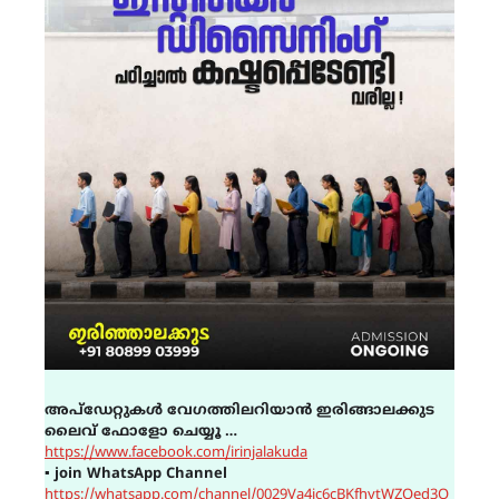
അപ്ഡേറ്റുകൾ വേഗത്തിലറിയാൻ ഇരിങ്ങാലക്കുട
ലൈവ് ഫോളോ ചെയ്യൂ …
https://www.facebook.com/irinjalakuda
▪
join WhatsApp Channel
https://whatsapp.com/channel/0029Va4ic6cBKfhytWZQed3O