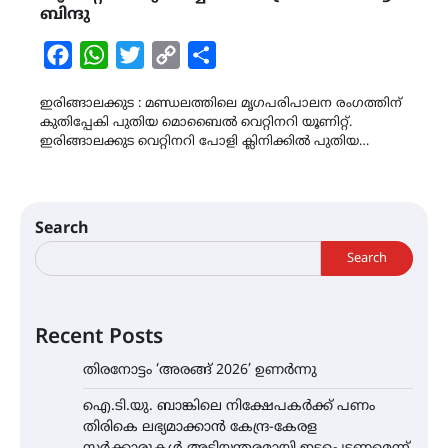
ബിന്ദു
Facebook
WhatsApp
Twitter
Copy
Share
Link
ഇരിങ്ങാലക്കുട : മണ്ഡലത്തിലെ മൃഗപരിപാലന രംഗത്തിന്
കുതിപ്പേകി പുതിയ മൊബൈൽ വെറ്റിനറി യൂണിറ്റ്.
ഇരിങ്ങാലക്കുട വെറ്റിനറി പോളി ക്ലിനിക്കിൽ പുതിയ…
Search
Search
Recent Posts
തിരനോട്ടം ‘അരങ്ങ് 2026’ ഉണർന്നു
ഐ.ടി.യു. ബാങ്കിലെ നിക്ഷേപകർക്ക് പണം
തിരികെ ലഭ്യമാക്കാൻ കേന്ദ്ര-കേരള