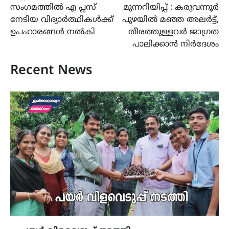
സംഗമത്തിൽ എ പ്ലസ്
മുന്നറിയിപ്പ് : കരുവന്നൂർ
നേടിയ വിദ്യാർത്ഥികൾക്ക്
പുഴയിൽ മഞ്ഞ അലർട്ട്,
ഉപഹാരങ്ങൾ നൽകി
തീരത്തുള്ളവർ ജാഗ്രത
പാലിക്കാൻ നിർദേശം
Recent News