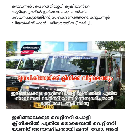
Link
കരുവന്നൂർ : പൊറത്തിശ്ശേരി കൃഷിഭവൻറെ
ആഭിമുഖ്യത്തിൽ ഇരിങ്ങാലക്കുട കാർഷിക
സേവനകേന്ദ്രത്തിന്റെ സഹകരണത്തോടെ കരുവന്നൂർ
പ്രിയദർശിനി ഹാൾ പരിസരത്ത് വച്ച് മാർച്ച്…
ഇരിങ്ങാലക്കുട വെറ്റിനറി പോളി
ക്ലിനിക്കിൽ പുതിയ മൊബൈൽ വെറ്റിനറി
യൂണിറ്റ് അനുവദിച്ചതായി മന്ത്രി ഡോ. ആർ