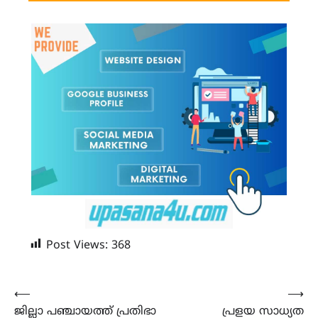
Post Views:
368
Post
⟵
⟶
ജില്ലാ പഞ്ചായത്ത്‌ പ്രതിഭാ
പ്രളയ സാധ്യത
navigation