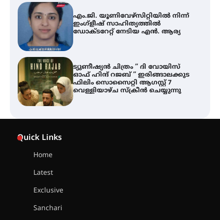
ട്യുണീഷ്യൻ ചിത്രം ” ദി വോയിസ്
ഓഫ് ഹിന്ദ് റജബ് ” ഇരിങ്ങാലക്കുട
ഫിലിം സൊസൈറ്റി ആഗസ്റ്റ് 7
വെള്ളിയാഴ്ച സ്‌ക്രീൻ ചെയ്യുന്നു
തിരനോട്ടം ‘അരങ്ങ് 2026’ ഉണർന്നു
ഐ.ടി.യു. ബാങ്കിലെ
നിക്ഷേപകർക്ക് പണം തിരികെ
ലഭ്യമാക്കാൻ കേന്ദ്ര-കേരള
Quick Links
സർക്കാരുകൾ അടിയന്തരമായി
ഇടപെടണമെന്ന് ഐ.ടി.യു. ബാങ്ക്
നിക്ഷേപക സംരക്ഷണ സമിതി
Home
Latest
ശക്തമായ കാറ്റിന് സാധ്യത –
ആഗസ്റ്റ് 12 വരെ മഴ തുടരും,
Exclusive
തൃശൂർ ജില്ലയിൽ മഞ്ഞ അലർട്ട്
Sanchari