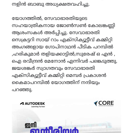
നളിൻ ബാബു അധ്യക്ഷതവഹിച്ചു.
യോഗത്തിൽ, സേവാഭാരതിയുടെ
സഹയാത്രികനായ ജോൺസൺ കോലങ്കണ്ണി
ആശംസകൾ അർപ്പിച്ചു. സേവാഭാരതി
സെക്രട്ടറി സായ് റാം എക്സിക്യൂട്ടീവ് കമ്മിറ്റി
അംഗങ്ങളായ ഗോപിനാഥൻ പീടിക പറമ്പിൽ
,ഹരികുമാർ തളിയക്കാട്ടിൽ,സുരേഷ് ഒ എൻ ,
ഐ രവീന്ദ്രൻ മേനോൻ എന്നിവർ പങ്കെടുത്തു.
ജയശങ്കർ സ്വാഗതവും സേവാഭാരതി
എക്സിക്യൂട്ടീവ് കമ്മിറ്റി മെമ്പർ പ്രകാശൻ
കൈമാപറമ്പിൽ യോഗത്തിന് നന്ദിയും
പറഞ്ഞു.