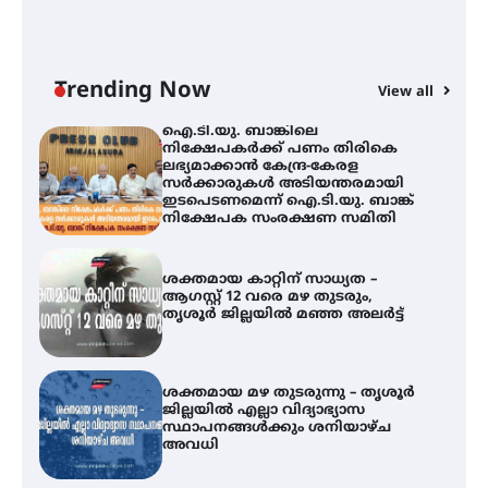
ി
ക
ഐ.ടി.യു. ബാങ്കിലെ
ഇ
നിക്ഷേപകർക്ക് പണം തിരികെ
ന
ലഭ്യമാക്കാൻ കേന്ദ്ര-കേരള
സർക്കാരുകൾ അടിയന്തരമായി
ഇടപെടണമെന്ന് ഐ.ടി.യു. ബാങ്ക്
Trending Now
View all
നിക്ഷേപക സംരക്ഷണ സമിതി
ശക്തമായ കാറ്റിന് സാധ്യത –
ആഗസ്റ്റ് 12 വരെ മഴ തുടരും,
തൃശൂർ ജില്ലയിൽ മഞ്ഞ അലർട്ട്
ശക്തമായ മഴ തുടരുന്നു – തൃശൂർ
ജില്ലയിൽ എല്ലാ വിദ്യാഭ്യാസ
സ്ഥാപനങ്ങൾക്കും ശനിയാഴ്ച
അവധി
എം.ജി. യൂണിവേഴ്‌സിറ്റിയിൽ നിന്ന്
ഇംഗ്ളീഷ് സാഹിത്യത്തിൽ
ഡോക്ടറേറ്റ് നേടിയ എൻ. ആര്യ