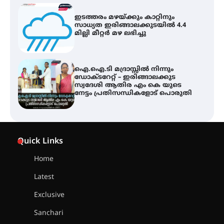
ഇടത്തരം മഴയ്ക്കും കാറ്റിനും
സാധ്യത ഇരിങ്ങാലക്കുടയിൽ 4.4
മില്ലി മീറ്റർ മഴ ലഭിച്ചു
ഐ.ഐ.ടി മദ്രാസ്സിൽ നിന്നും
ഡോക്ടറേറ്റ് – ഇരിങ്ങാലക്കുട
സ്വദേശി ആതിര എം കെ യുടെ
നേട്ടം പ്രതിസന്ധികളോട് പൊരുതി
ട്യുണീഷ്യൻ ചിത്രം ” ദി വോയിസ്
ഓഫ് ഹിന്ദ് റജബ് ” ഇരിങ്ങാലക്കുട
Quick Links
ഫിലിം സൊസൈറ്റി ആഗസ്റ്റ് 7
വെള്ളിയാഴ്ച സ്‌ക്രീൻ ചെയ്യുന്നു
Home
Latest
സെന്റ് ജോസഫ്സ് കോളജ്
കോമേഴ്‌സ് അസോസിയേഷന്
Exclusive
തുടക്കമായി
Sanchari