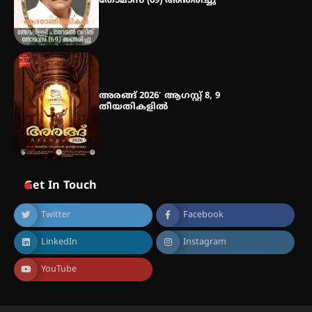
തോമാസ് (69) അന്തരിച്ചു
അരങ്ങ് 2026′ ആഗസ്റ്റ് 8, 9
തീയതികളിൽ
Get In Touch
Twitter
Facebook
LinkedIn
Instagram
YouTube