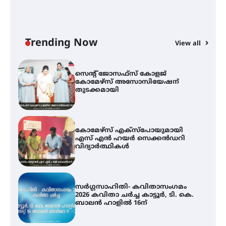
ട്യുണീഷ്യൻ ചിത്രം ” ദി വോയിസ്
ഓഫ് ഹിന്ദ് റജബ് ” ഇരിങ്ങാലക്കുട
ഫിലിം സൊസൈറ്റി ആഗസ്റ്റ് 7
വെള്ളിയാഴ്ച സ്‌ക്രീൻ ചെയ്യുന്നു
Trending Now
View all
സെന്റ് ജോസഫ്സ് കോളജ്
കോമേഴ്‌സ് അസോസിയേഷന്
തുടക്കമായി
കോമേഴ്സ് എക്സ്പോയുമായി
എസ് എൻ ഹയർ സെക്കൻഡറി
വിദ്യാർത്ഥികൾ
സർഗ്ഗസാഹിതി- കവിതാസംഗമം
2026 കവിതാ ചർച്ച കാട്ടൂർ, ടി. കെ.
ബാലൻ ഹാളിൽ 16ന്