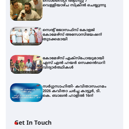
സൊസൈറ്റി ആഗസ്റ്റ് 7
വെള്ളിയാഴ്ച സ്‌ക്രീൻ ചെയ്യുന്നു
സെന്റ് ജോസഫ്സ് കോളജ്
കോമേഴ്‌സ് അസോസിയേഷന്
തുടക്കമായി
കോമേഴ്സ് എക്സ്പോയുമായി
എസ് എൻ ഹയർ സെക്കൻഡറി
വിദ്യാർത്ഥികൾ
സർഗ്ഗസാഹിതി- കവിതാസംഗമം
2026 കവിതാ ചർച്ച കാട്ടൂർ, ടി.
കെ. ബാലൻ ഹാളിൽ 16ന്
Get In Touch