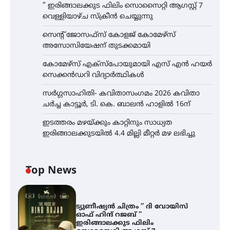
” ഇരിങ്ങാലക്കുട ഫിലിം സൊസൈറ്റി ആഗസ്റ്റ് 7
വെള്ളിയാഴ്ച സ്‌ക്രീൻ ചെയ്യുന്നു
സെന്റ് ജോസഫ്സ് കോളജ് കോമേഴ്‌സ്
അസോസിയേഷന് തുടക്കമായി
കോമേഴ്സ് എക്സ്പോയുമായി എസ് എൻ ഹയർ
സെക്കൻഡറി വിദ്യാർത്ഥികൾ
സർഗ്ഗസാഹിതി- കവിതാസംഗമം 2026 കവിതാ
ചർച്ച കാട്ടൂർ, ടി. കെ. ബാലൻ ഹാളിൽ 16ന്
ഇടത്തരം മഴയ്ക്കും കാറ്റിനും സാധ്യത
ഇരിങ്ങാലക്കുടയിൽ 4.4 മില്ലി മീറ്റർ മഴ ലഭിച്ചു
Top News
ട്യുണീഷ്യൻ ചിത്രം ” ദി വോയിസ്
ഓഫ് ഹിന്ദ് റജബ് ”
ഇരിങ്ങാലക്കുട ഫിലിം