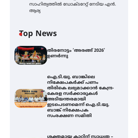
സാഹിത്യത്തിൽ ഡോക്ടറേറ്റ് നേടിയ എൻ.
ആര്യ
Top News
തിരനോട്ടം ‘അരങ്ങ് 2026’
ഉണർന്നു
ഐ.ടി.യു. ബാങ്കിലെ
നിക്ഷേപകർക്ക് പണം
തിരികെ ലഭ്യമാക്കാൻ കേന്ദ്ര-
കേരള സർക്കാരുകൾ
അടിയന്തരമായി
ഇടപെടണമെന്ന് ഐ.ടി.യു.
ബാങ്ക് നിക്ഷേപക
സംരക്ഷണ സമിതി
ശക്തമായ കാറ്റിന് സാധ്യത –