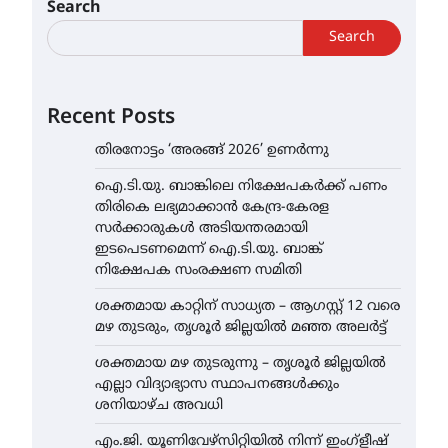
Search
Search
Recent Posts
തിരനോട്ടം ‘അരങ്ങ് 2026’ ഉണർന്നു
ഐ.ടി.യു. ബാങ്കിലെ നിക്ഷേപകർക്ക് പണം
തിരികെ ലഭ്യമാക്കാൻ കേന്ദ്ര-കേരള
സർക്കാരുകൾ അടിയന്തരമായി
ഇടപെടണമെന്ന് ഐ.ടി.യു. ബാങ്ക്
നിക്ഷേപക സംരക്ഷണ സമിതി
ശക്തമായ കാറ്റിന് സാധ്യത – ആഗസ്റ്റ് 12 വരെ
മഴ തുടരും, തൃശൂർ ജില്ലയിൽ മഞ്ഞ അലർട്ട്
ശക്തമായ മഴ തുടരുന്നു – തൃശൂർ ജില്ലയിൽ
എല്ലാ വിദ്യാഭ്യാസ സ്ഥാപനങ്ങൾക്കും
ശനിയാഴ്ച അവധി
എം.ജി. യൂണിവേഴ്‌സിറ്റിയിൽ നിന്ന് ഇംഗ്ളീഷ്