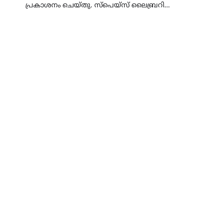
പ്രകാശനം ചെയ്തു. സ്‌പെയ്സ് ലൈബ്രറി…