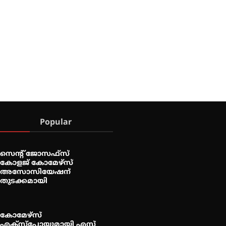
Popular
സെന്റ് ജോസഫ്സ്
കോളജ് കോമേഴ്‌സ്
അസോസിയേഷന്
തുടക്കമായി
കോമേഴ്സ്
എക്സ്പോയുമായി എസ്