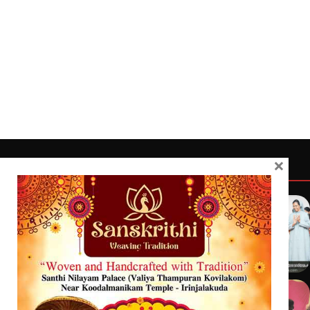
×
Quick Links
Latest
Home
Latest
Exclusive
Sanchari
Contact