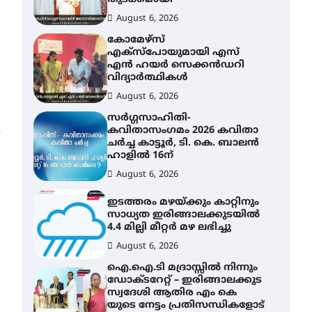
August 6, 2026
കോമേഴ്സ്
എക്സ്പോയുമായി എസ്
എൻ ഹയർ സെക്കൻഡറി
വിദ്യാർത്ഥികൾ
August 6, 2026
സർഗ്ഗസാഹിതി-
കവിതാസംഗമം 2026 കവിതാ
ചർച്ച കാട്ടൂർ, ടി. കെ. ബാലൻ
ഹാളിൽ 16ന്
August 6, 2026
ഇടത്തരം മഴയ്ക്കും കാറ്റിനും
സാധ്യത ഇരിങ്ങാലക്കുടയിൽ
4.4 മില്ലി മീറ്റർ മഴ ലഭിച്ചു
August 6, 2026
ഐ.ഐ.ടി മദ്രാസ്സിൽ നിന്നും
ഡോക്ടറേറ്റ് – ഇരിങ്ങാലക്കുട
സ്വദേശി ആതിര എം കെ
യുടെ നേട്ടം പ്രതിസന്ധികളോട്