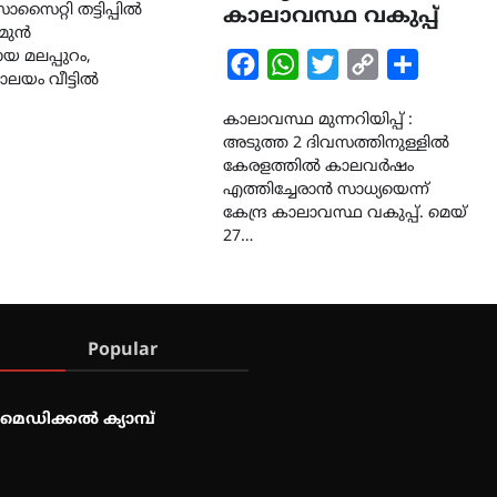
് സൊസൈറ്റി തട്ടിപ്പിൽ
കാലാവസ്ഥ വകുപ്പ്
 മുൻ
 മലപ്പുറം,
Facebook
WhatsApp
Twitter
Copy
Share
രാലയം വീട്ടിൽ
Link
കാലാവസ്ഥ മുന്നറിയിപ്പ് :
അടുത്ത 2 ദിവസത്തിനുള്ളിൽ
കേരളത്തിൽ കാലവർഷം
എത്തിച്ചേരാൻ സാധ്യയെന്ന്
കേന്ദ്ര കാലാവസ്ഥ വകുപ്പ്. മെയ്
27…
Popular
മെഡിക്കൽ ക്യാമ്പ്