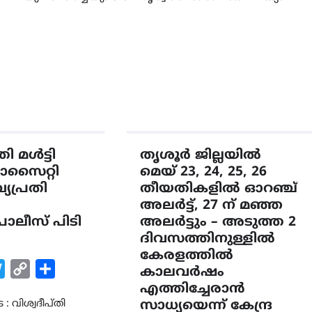
തി മൾട്ടി
തൃശൂർ ജില്ലയിൽ
 സൊസൈറ്റി
മെയ് 23, 24, 25, 26
ുഖ്യപ്രതി
തീയതികളിൽ ഓറഞ്ച്
അലർട്ട്, 27 ന് മഞ്ഞ
ോലീസ് പിടി
അലർട്ടും – അടുത്ത 2
ദിവസത്തിനുള്ളിൽ
കേരളത്തിൽ
k
tsApp
Twitter
Copy
Share
കാലവർഷം
Link
എത്തിച്ചേരാൻ
 : വിശ്വദീപ്തി
സാധ്യയെന്ന് കേന്ദ്ര