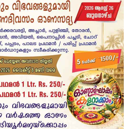
LATEST
LITERATURE
സർഗ്ഗസാഹിതി-
കവിതാസംഗമം 2026 കവിത
ചർച്ച കാട്ടൂർ, ടി. കെ. ബാല
ഹാളിൽ 16ന്
August 6, 2026