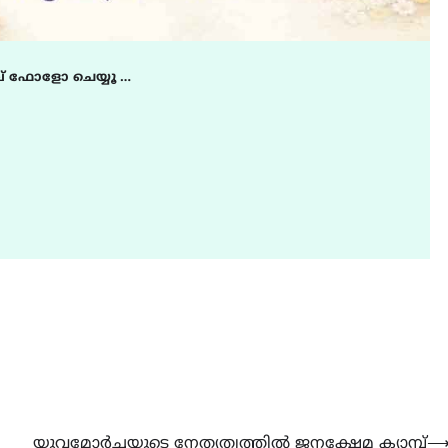
് ഫോളോ ചെയ്യൂ …
യുവമോർച്ചയുടെ നേതൃത്വത്തിൽ ജനക്ഷേമ ക്യാമ്പ്