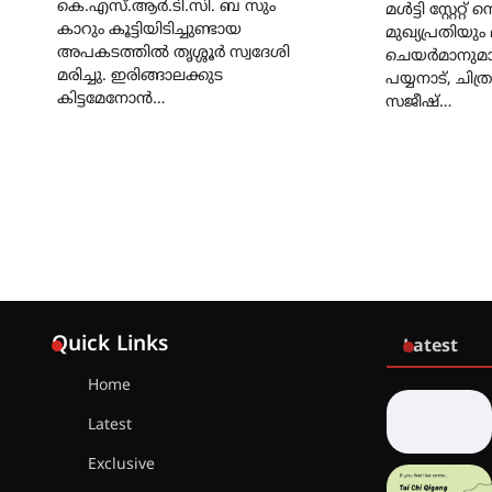
കെ.എസ്.ആർ.ടി.സി. ബ സും
മൾട്ടി സ്റ്റേറ്റ
കാറും കൂട്ടിയിടിച്ചുണ്ടായ
മുഖ്യപ്രതിയും
അപകടത്തിൽ തൃശ്ശൂർ സ്വദേശി
ചെയർമാനുമായ
മരിച്ചു. ഇരിങ്ങാലക്കുട
പയ്യനാട്, ചിത്
കിട്ടമേനോൻ…
സജീഷ്…
Quick Links
Latest
Home
Latest
Exclusive