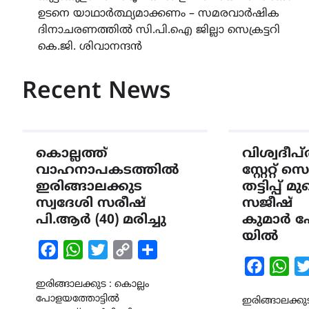
ഉടനെ യാഥാർത്ഥ്യമാക്കണം – സമരവാർഷിക
navigation
ദിനാചരണത്തിൽ സി.പി.ഐ ജില്ലാ സെക്രട്ടറി
കെ.ജി. ശിവാനന്ദൻ
Recent News
കൊല്ലത്ത്
വിശ്വദീപ്
വാഹനാപകടത്തിൽ
സ്റ്റേറ്റ്
ഇരിങ്ങാലക്കുട
തട്ടിപ്പ് മ
സ്വദേശി സരീഷ്
സജീഷ്
പി.ആർ (40) മരിച്ചു
കുമാർ പ
യിൽ
Facebook
WhatsApp
Twitter
Copy
Share
Faceboo
Wha
Link
ഇരിങ്ങാലക്കുട : കൊല്ലം
പോളയത്തോട്ടിൽ
ഇരിങ്ങാലക്കുട