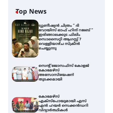
Top News
ട്യുണീഷ്യൻ ചിത്രം ” ദി
വോയിസ് ഓഫ് ഹിന്ദ് റജബ് ”
ഇരിങ്ങാലക്കുട ഫിലിം
സൊസൈറ്റി ആഗസ്റ്റ് 7
വെള്ളിയാഴ്ച സ്‌ക്രീൻ
ചെയ്യുന്നു
സെന്റ് ജോസഫ്സ് കോളജ്
കോമേഴ്‌സ്
അസോസിയേഷന്
തുടക്കമായി
കോമേഴ്സ്
എക്സ്പോയുമായി എസ്
എൻ ഹയർ സെക്കൻഡറി
വിദ്യാർത്ഥികൾ