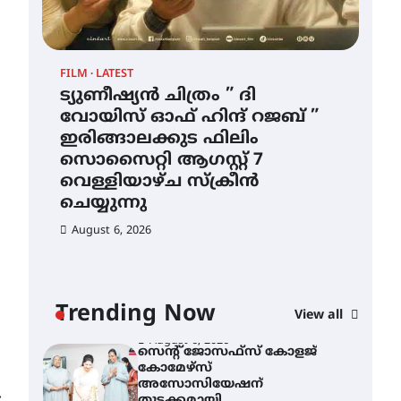
August 6, 2026
ഇടത്തരം മഴയ്ക്കും കാറ്റിനും
FILM
LATEST
സാധ്യത ഇരിങ്ങാലക്കുടയിൽ
4.4 മില്ലി മീറ്റർ മഴ ലഭിച്ചു
ട്യുണീഷ്യൻ ചിത്രം ” ദി
വോയിസ് ഓഫ് ഹിന്ദ് റജബ് ”
August 6, 2026
ഇരിങ്ങാലക്കുട ഫിലിം
ഐ.ഐ.ടി മദ്രാസ്സിൽ നിന്നും
സൊസൈറ്റി ആഗസ്റ്റ് 7
ഡോക്ടറേറ്റ് – ഇരിങ്ങാലക്കുട
സ്വദേശി ആതിര എം കെ
വെള്ളിയാഴ്ച സ്‌ക്രീൻ
യുടെ നേട്ടം പ്രതിസന്ധികളോട്
ചെയ്യുന്നു
പൊരുതി
August 6, 2026
August 5, 2026
ട്യുണീഷ്യൻ ചിത്രം ” ദി
വോയിസ് ഓഫ് ഹിന്ദ് റജബ് ”
ഇരിങ്ങാലക്കുട ഫിലിം
സൊസൈറ്റി ആഗസ്റ്റ് 7
വെള്ളിയാഴ്ച സ്‌ക്രീൻ
Trending Now
View all
ചെയ്യുന്നു
August 6, 2026
സെന്റ് ജോസഫ്സ് കോളജ്
കോമേഴ്‌സ്
അസോസിയേഷന്
⟶
തുടക്കമായി