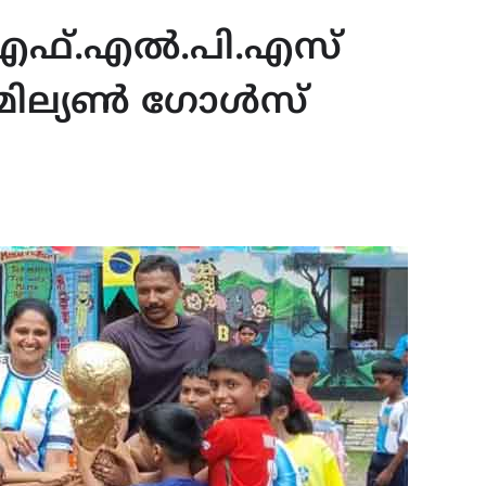
എഫ്.എൽ.പി.എസ്
മില്യൺ ഗോൾസ്