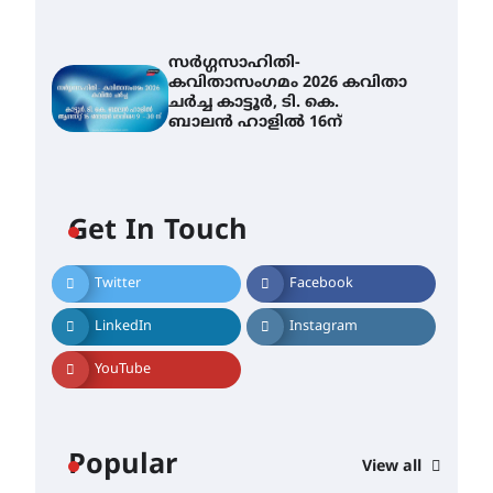
സർഗ്ഗസാഹിതി-
കവിതാസംഗമം 2026 കവിതാ
ചർച്ച കാട്ടൂർ, ടി. കെ.
ബാലൻ ഹാളിൽ 16ന്
Get In Touch
Twitter
Facebook
LinkedIn
Instagram
YouTube
Popular
View all