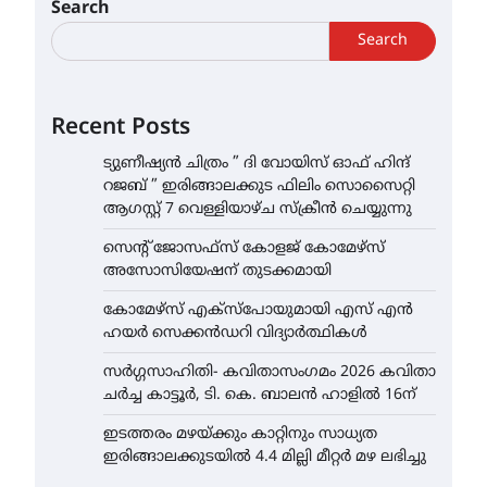
Search
Search
Recent Posts
ട്യുണീഷ്യൻ ചിത്രം ” ദി വോയിസ് ഓഫ് ഹിന്ദ്
റജബ് ” ഇരിങ്ങാലക്കുട ഫിലിം സൊസൈറ്റി
ആഗസ്റ്റ് 7 വെള്ളിയാഴ്ച സ്‌ക്രീൻ ചെയ്യുന്നു
സെന്റ് ജോസഫ്സ് കോളജ് കോമേഴ്‌സ്
അസോസിയേഷന് തുടക്കമായി
കോമേഴ്സ് എക്സ്പോയുമായി എസ് എൻ
ഹയർ സെക്കൻഡറി വിദ്യാർത്ഥികൾ
സർഗ്ഗസാഹിതി- കവിതാസംഗമം 2026 കവിതാ
ചർച്ച കാട്ടൂർ, ടി. കെ. ബാലൻ ഹാളിൽ 16ന്
ഇടത്തരം മഴയ്ക്കും കാറ്റിനും സാധ്യത
ഇരിങ്ങാലക്കുടയിൽ 4.4 മില്ലി മീറ്റർ മഴ ലഭിച്ചു