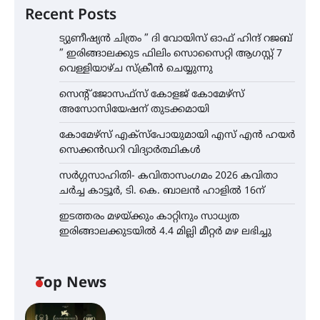
Recent Posts
ട്യുണീഷ്യൻ ചിത്രം ” ദി വോയിസ് ഓഫ് ഹിന്ദ് റജബ്
” ഇരിങ്ങാലക്കുട ഫിലിം സൊസൈറ്റി ആഗസ്റ്റ് 7
വെള്ളിയാഴ്ച സ്‌ക്രീൻ ചെയ്യുന്നു
സെന്റ് ജോസഫ്സ് കോളജ് കോമേഴ്‌സ്
അസോസിയേഷന് തുടക്കമായി
കോമേഴ്സ് എക്സ്പോയുമായി എസ് എൻ ഹയർ
സെക്കൻഡറി വിദ്യാർത്ഥികൾ
സർഗ്ഗസാഹിതി- കവിതാസംഗമം 2026 കവിതാ
ചർച്ച കാട്ടൂർ, ടി. കെ. ബാലൻ ഹാളിൽ 16ന്
ഇടത്തരം മഴയ്ക്കും കാറ്റിനും സാധ്യത
ഇരിങ്ങാലക്കുടയിൽ 4.4 മില്ലി മീറ്റർ മഴ ലഭിച്ചു
Top News