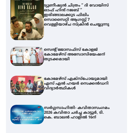
ട്യുണീഷ്യൻ ചിത്രം ” ദി വോയിസ്
ഓഫ് ഹിന്ദ് റജബ് ”
ഇരിങ്ങാലക്കുട ഫിലിം
സൊസൈറ്റി ആഗസ്റ്റ് 7
വെള്ളിയാഴ്ച സ്‌ക്രീൻ ചെയ്യുന്നു
സെന്റ് ജോസഫ്സ് കോളജ്
കോമേഴ്‌സ് അസോസിയേഷന്
തുടക്കമായി
കോമേഴ്സ് എക്സ്പോയുമായി
എസ് എൻ ഹയർ സെക്കൻഡറി
വിദ്യാർത്ഥികൾ
സർഗ്ഗസാഹിതി- കവിതാസംഗമം
2026 കവിതാ ചർച്ച കാട്ടൂർ, ടി.
കെ. ബാലൻ ഹാളിൽ 16ന്