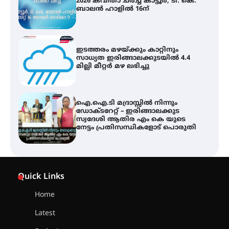
2026 കവിതാ ചർച്ച കാട്ടൂർ, ടി. കെ.
ബാലൻ ഹാളിൽ 16ന്
ഇടത്തരം മഴയ്ക്കും കാറ്റിനും
സാധ്യത ഇരിങ്ങാലക്കുടയിൽ 4.4
മില്ലി മീറ്റർ മഴ ലഭിച്ചു
ഐ.ഐ.ടി മദ്രാസ്സിൽ നിന്നും
ഡോക്ടറേറ്റ് – ഇരിങ്ങാലക്കുട
സ്വദേശി ആതിര എം കെ യുടെ
നേട്ടം പ്രതിസന്ധികളോട് പൊരുതി
ട്യുണീഷ്യൻ ചിത്രം ” ദി വോയിസ്
ഓഫ് ഹിന്ദ് റജബ് ” ഇരിങ്ങാലക്കുട
Quick Links
ഫിലിം സൊസൈറ്റി ആഗസ്റ്റ് 7
വെള്ളിയാഴ്ച സ്‌ക്രീൻ ചെയ്യുന്നു
Home
Latest
സെന്റ് ജോസഫ്സ് കോളജ്