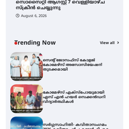
സൊസൈറ്റി ആഗസ്റ്റ് 7 വെള്ളിയാഴ്ച
സ്വദേശി ആതിര എം കെ യുടെ
നേട്ടം പ്രതിസന്ധികളോട് പൊരുതി
സ്‌ക്രീൻ ചെയ്യുന്നു
August 6, 2026
ട്യുണീഷ്യൻ ചിത്രം ” ദി വോയിസ്
ഓഫ് ഹിന്ദ് റജബ് ” ഇരിങ്ങാലക്കുട
ഫിലിം സൊസൈറ്റി ആഗസ്റ്റ് 7
വെള്ളിയാഴ്ച സ്‌ക്രീൻ ചെയ്യുന്നു
Trending Now
View all
സെന്റ് ജോസഫ്സ് കോളജ്
കോമേഴ്‌സ് അസോസിയേഷന്
തുടക്കമായി
കോമേഴ്സ് എക്സ്പോയുമായി
എസ് എൻ ഹയർ സെക്കൻഡറി
വിദ്യാർത്ഥികൾ
സർഗ്ഗസാഹിതി- കവിതാസംഗമം