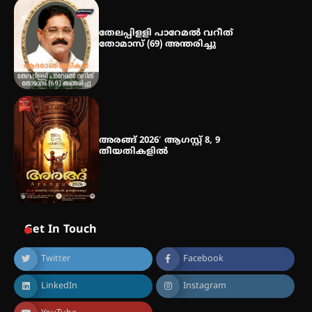
സ്വദേശി ആതിര എം കെ യുടെ
നേട്ടം പ്രതിസന്ധികളോട് പൊരുതി
തേലപ്പിളളി പാറേമൽ വറീത്
തോമാസ് (69) അന്തരിച്ചു
അരങ്ങ് 2026′ ആഗസ്റ്റ് 8, 9
തീയതികളിൽ
Get In Touch
Twitter
Facebook
LinkedIn
Instagram