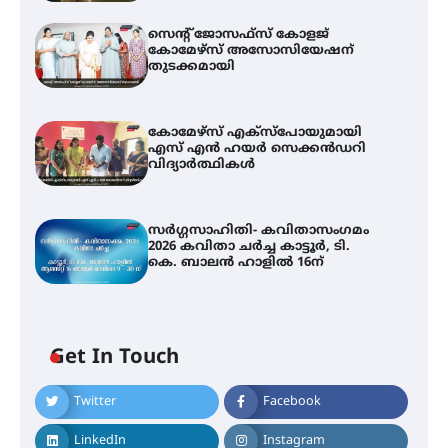
സെന്റ് ജോസഫ്സ് കോളജ്
കോമേഴ്‌സ് അസോസിയേഷന്
തുടക്കമായി
കോമേഴ്സ് എക്സ്പോയുമായി
എസ് എൻ ഹയർ സെക്കൻഡറി
വിദ്യാർത്ഥികൾ
സർഗ്ഗസാഹിതി- കവിതാസംഗമം
2026 കവിതാ ചർച്ച കാട്ടൂർ, ടി.
കെ. ബാലൻ ഹാളിൽ 16ന്
Get In Touch
Twitter
Facebook
LinkedIn
Instagram