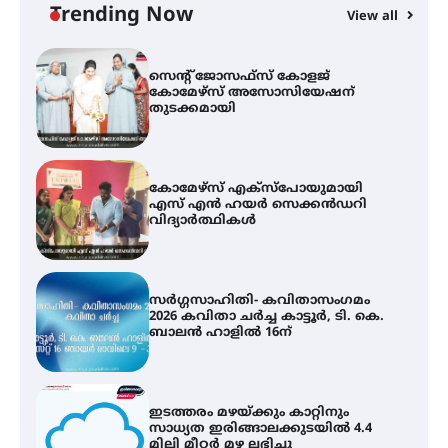
വെള്ളിയാഴ്ച സ്‌ക്രീൻ ചെയ്യുന്നു
Trending Now
View all
സെന്റ് ജോസഫ്സ് കോളജ്
കോമേഴ്‌സ് അസോസിയേഷന്
തുടക്കമായി
കോമേഴ്സ് എക്സ്പോയുമായി
എസ് എൻ ഹയർ സെക്കൻഡറി
വിദ്യാർത്ഥികൾ
സർഗ്ഗസാഹിതി- കവിതാസംഗമം
2026 കവിതാ ചർച്ച കാട്ടൂർ, ടി. കെ.
ബാലൻ ഹാളിൽ 16ന്
ഇടത്തരം മഴയ്ക്കും കാറ്റിനും
സാധ്യത ഇരിങ്ങാലക്കുടയിൽ 4.4
മില്ലി മീറ്റർ മഴ ലഭിച്ചു