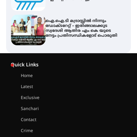
ഐ.ഐ.ടി മദ്രാസ്സിൽ നിന്നും
ഡോക്ടറേറ്റ് – ഇരിങ്ങാലക്കുട
സ്വദേശി ആതിര എം കെ യുടെ
നേട്ടം പ്രതിസന്ധികളോട് പൊരുതി
ട്യുണീഷ്യൻ ചിത്രം ” ദി വോയിസ്
ഓഫ് ഹിന്ദ് റജബ് ” ഇരിങ്ങാലക്കുട
Quick Links
ഫിലിം സൊസൈറ്റി ആഗസ്റ്റ് 7
വെള്ളിയാഴ്ച സ്‌ക്രീൻ ചെയ്യുന്നു
Home
Latest
സെന്റ് ജോസഫ്സ് കോളജ്
കോമേഴ്‌സ് അസോസിയേഷന്
Exclusive
തുടക്കമായി
Sanchari
Contact
കോമേഴ്സ് എക്സ്പോയുമായി
Crime
എസ് എൻ ഹയർ സെക്കൻഡറി
വിദ്യാർത്ഥികൾ