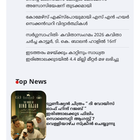
അസോസിയേഷന് തുടക്കമായി
കോമേഴ്സ് എക്സ്പോയുമായി എസ് എൻ ഹയർ
സെക്കൻഡറി വിദ്യാർത്ഥികൾ
സർഗ്ഗസാഹിതി- കവിതാസംഗമം 2026 കവിതാ
ചർച്ച കാട്ടൂർ, ടി. കെ. ബാലൻ ഹാളിൽ 16ന്
ഇടത്തരം മഴയ്ക്കും കാറ്റിനും സാധ്യത
ഇരിങ്ങാലക്കുടയിൽ 4.4 മില്ലി മീറ്റർ മഴ ലഭിച്ചു
Top News
ട്യുണീഷ്യൻ ചിത്രം ” ദി വോയിസ്
ഓഫ് ഹിന്ദ് റജബ് ”
ഇരിങ്ങാലക്കുട ഫിലിം
സൊസൈറ്റി ആഗസ്റ്റ് 7
വെള്ളിയാഴ്ച സ്‌ക്രീൻ ചെയ്യുന്നു