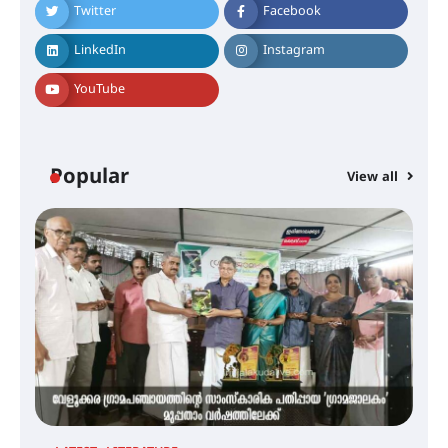
Twitter
Facebook
സെന്റ് ജോസഫ്സ് കോളേജിൽ 31-ാ
മത് ഇന്റർ-സ്കൂൾ ഗണിത ക്വിസ്
LinkedIn
Instagram
മത്സരം സംഘടിപ്പിച്ചു
YouTube
ഓൺലൈൻ ഷെയർ ട്രേഡിംഗിന്റെ
പേരിൽ 1.34 കോടി രൂപ തട്ടിയ
കേസ്; പത്താം പ്രതിയെ
ദുബായിലേക്ക് കോഴിക്കോട് എയർ
Popular
View all
പോർട്ട് വഴി കടക്കാൻ ശ്രമിക്കവെ
അറസ്റ്റ് ചെയ്തു
സാന്ത്വന പരിചരണത്തിന്
കരുത്തായി പി.ആർ. ബാലൻ
മാസ്റ്റർ മെമ്മോറിയൽ ചാരിറ്റബിൾ
സൊസൈറ്റി; 13-ാം വാർഷിക
പൊതുയോഗം നടന്നു
30 -ാമത് ലോചനം ബെംഗളൂരുവിൽ