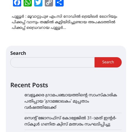
Facebook
WhatsApp
Twitter
Copy
Share
Link
പുല്ലൂർ : മൂവാറ്റുപുഴ എം.സി റോഡിൽ ട്രെയിലർ ലോറിയും
പിക്കപ്പ് വാനും തമ്മിൽ കൂട്ടിയിടിച്ചുണ്ടായ അപകടത്തിൽ
പിക്കപ്പ് ഡ്രൈവറായ പുല്ലൂർ…
Search
Search
Recent Posts
വേളൂക്കര ഗ്രാമപഞ്ചായത്തിന്റെ സാംസ്കാരിക
പതിപ്പായ ‘ഗ്രാമജാലകം’ മുപ്പതാം
വർഷത്തിലേക്ക്
സെന്റ് ജോസഫ്സ് കോളേജിൽ 31-ാമത് ഇന്റർ-
സ്കൂൾ ഗണിത ക്വിസ് മത്സരം സംഘടിപ്പിച്ചു