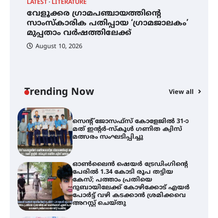
ആളൂർ പഞ്ചായത്തിനെ
LATEST
LITERATURE
C
മുകുന്ദപുരം താലൂക്കിൽ
വേളൂക്കര ഗ്രാമപഞ്ചായത്തിന്റെ
സ
ഉൾപ്പെടുത്തി
ൽ
സാംസ്കാരിക പതിപ്പായ ‘ഗ്രാമജാലകം’
ഇ
പർവസ്ഥിതിയിലാക്കണം –
മുപ്പതാം വർഷത്തിലേക്ക്
ഇരിങ്ങാലക്കുട റെയിൽവേ
സ
സ്റ്റേഷൻ വികസനസമിതി
August 10, 2026
വേളൂക്കര ഗ്രാമപഞ്ചായത്തിന്റെ
സാംസ്കാരിക പതിപ്പായ
‘ഗ്രാമജാലകം’ മുപ്പതാം
വർഷത്തിലേക്ക്
Trending Now
View all
സെന്റ് ജോസഫ്സ് കോളേജിൽ 31-ാ
മത് ഇന്റർ-സ്കൂൾ ഗണിത ക്വിസ്
മത്സരം സംഘടിപ്പിച്ചു
ഓൺലൈൻ ഷെയർ ട്രേഡിംഗിന്റെ
പേരിൽ 1.34 കോടി രൂപ തട്ടിയ
കേസ്; പത്താം പ്രതിയെ
ദുബായിലേക്ക് കോഴിക്കോട് എയർ
പോർട്ട് വഴി കടക്കാൻ ശ്രമിക്കവെ
അറസ്റ്റ് ചെയ്തു