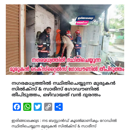
നഗരമധ്യത്തിൽ സ്ഥിതിചെയ്യുന്ന മുരുകൻ
സിൽക്‌സ് & സാരീസ് ഗോഡൗണിൽ
തീപിടുത്തം, ഒഴിവായത് വൻ ദുരന്തം
Facebook
WhatsApp
Twitter
Copy
Share
Link
ഇരിങ്ങാലക്കുട : നട ബസ്റ്റാൻഡ് കൂടൽമാണിക്യം റോഡിൽ
സ്ഥിതിചെയ്യുന്ന മുരുകൻ സിൽക്‌സ് & സാരീസ്