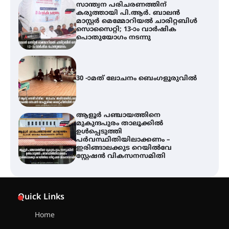
സാന്ത്വന പരിചരണത്തിന്
കരുത്തായി പി.ആർ. ബാലൻ
മാസ്റ്റർ മെമ്മോറിയൽ ചാരിറ്റബിൾ
സൊസൈറ്റി; 13-ാം വാർഷിക
പൊതുയോഗം നടന്നു
30 -ാമത് ലോചനം ബെംഗളൂരുവിൽ
ആളൂർ പഞ്ചായത്തിനെ
മുകുന്ദപുരം താലൂക്കിൽ
ഉൾപ്പെടുത്തി
പർവസ്ഥിതിയിലാക്കണം –
ഇരിങ്ങാലക്കുട റെയിൽവേ
സ്റ്റേഷൻ വികസനസമിതി
വേളൂക്കര ഗ്രാമപഞ്ചായത്തിന്റെ
സാംസ്കാരിക പതിപ്പായ
Quick Links
‘ഗ്രാമജാലകം’ മുപ്പതാം
വർഷത്തിലേക്ക്
Home