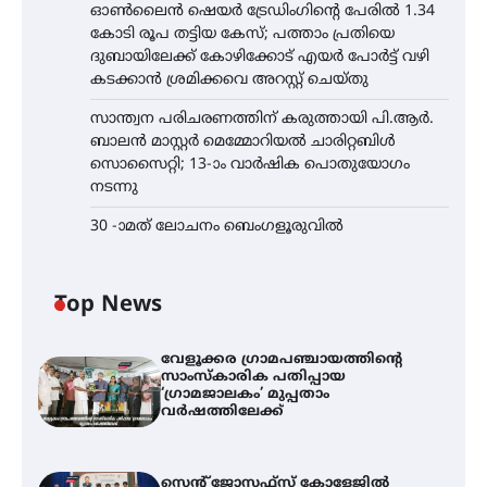
ഓൺലൈൻ ഷെയർ ട്രേഡിംഗിന്റെ പേരിൽ 1.34
കോടി രൂപ തട്ടിയ കേസ്; പത്താം പ്രതിയെ
ദുബായിലേക്ക് കോഴിക്കോട് എയർ പോർട്ട് വഴി
കടക്കാൻ ശ്രമിക്കവെ അറസ്റ്റ് ചെയ്തു
സാന്ത്വന പരിചരണത്തിന് കരുത്തായി പി.ആർ.
ബാലൻ മാസ്റ്റർ മെമ്മോറിയൽ ചാരിറ്റബിൾ
സൊസൈറ്റി; 13-ാം വാർഷിക പൊതുയോഗം
നടന്നു
30 -ാമത് ലോചനം ബെംഗളൂരുവിൽ
Top News
വേളൂക്കര ഗ്രാമപഞ്ചായത്തിന്റെ
സാംസ്കാരിക പതിപ്പായ
‘ഗ്രാമജാലകം’ മുപ്പതാം
വർഷത്തിലേക്ക്
സെന്റ് ജോസഫ്സ് കോളേജിൽ