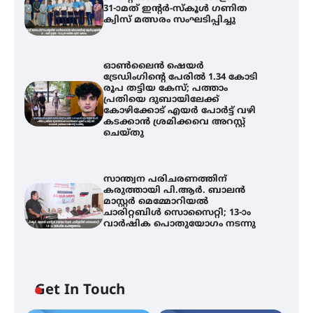
31-ാമത് ഇന്റർ-സ്കൂൾ ഗണിത
ക്വിസ് മത്സരം സംഘടിപ്പിച്ചു
ഓൺലൈൻ ഷെയർ
ട്രേഡിംഗിന്റെ പേരിൽ 1.34 കോടി
രൂപ തട്ടിയ കേസ്; പത്താം
പ്രതിയെ ദുബായിലേക്ക്
കോഴിക്കോട് എയർ പോർട്ട് വഴി
കടക്കാൻ ശ്രമിക്കവെ അറസ്റ്റ്
ചെയ്തു
സാന്ത്വന പരിചരണത്തിന്
കരുത്തായി പി.ആർ. ബാലൻ
മാസ്റ്റർ മെമ്മോറിയൽ
ചാരിറ്റബിൾ സൊസൈറ്റി; 13-ാം
വാർഷിക പൊതുയോഗം നടന്നു
Get In Touch