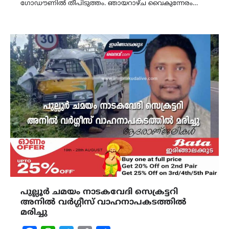
ഗോഡൗണിൽ തീപിടുത്തം. ഞായറാഴ്ച വൈകുന്നേരം…
പുല്ലൂർ ചമയം നാടകവേദി സെക്രട്ടറി
അനിൽ വർഗ്ഗീസ് വാഹനാപകടത്തിൽ
മരിച്ചു