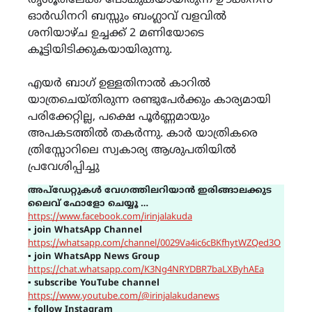
തൃശൂരിലേക്ക് പോകുകയായിരുന്ന ഊക്കന്സ്
ഓർഡിനറി ബസ്സും ബംഗ്ലാവ് വളവിൽ
ശനിയാഴ്ച ഉച്ചക്ക് 2 മണിയോടെ
കൂട്ടിയിടിക്കുകയായിരുന്നു.
എയർ ബാഗ് ഉള്ളതിനാൽ കാറിൽ
യാത്രചെയ്തിരുന്ന രണ്ടുപേർക്കും കാര്യമായി
പരിക്കേറ്റില്ല, പക്ഷെ പൂർണ്ണമായും
അപകടത്തിൽ തകർന്നു. കാർ യാത്രികരെ
ത്രിസ്സോറിലെ സ്വകാര്യ ആശുപതിയിൽ
പ്രവേശിപ്പിച്ചു
അപ്ഡേറ്റുകൾ വേഗത്തിലറിയാൻ ഇരിങ്ങാലക്കുട
ലൈവ് ഫോളോ ചെയ്യൂ …
https://www.facebook.com/irinjalakuda
▪
join WhatsApp Channel
https://whatsapp.com/channel/0029Va4ic6cBKfhytWZQed3O
▪
join WhatsApp News Group
https://chat.whatsapp.com/K3Ng4NRYDBR7baLXByhAEa
▪
subscribe YouTube channel
https://www.youtube.com/@irinjalakudanews
▪
follow Instagram