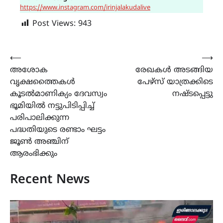
https://www.instagram.com/irinjalakudalive
Post Views:
943
Post
⟵
⟶
അശോക
രേഖകൾ അടങ്ങിയ
navigation
വൃക്ഷത്തൈകൾ
പേഴ്സ് യാത്രക്കിടെ
കൂടൽമാണിക്യം ദേവസ്വം
നഷ്ടപ്പെട്ടു
ഭൂമിയിൽ നട്ടുപിടിപ്പിച്ച്
പരിപാലിക്കുന്ന
പദ്ധതിയുടെ രണ്ടാം ഘട്ടം
ജൂൺ അഞ്ചിന്
ആരംഭിക്കും
Recent News