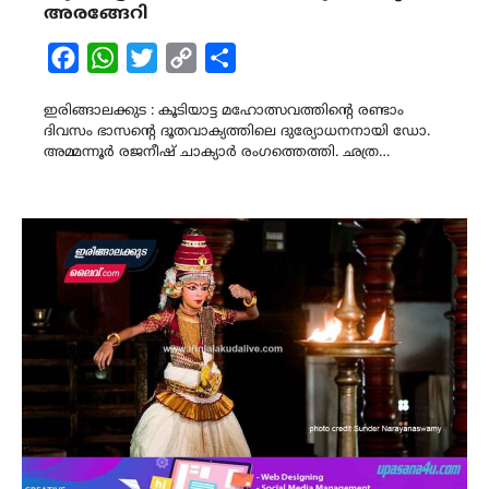
അരങ്ങേറി
Facebook
WhatsApp
Twitter
Copy
Share
Link
ഇരിങ്ങാലക്കുട : കൂടിയാട്ട മഹോത്സവത്തിന്റെ രണ്ടാം
ദിവസം ഭാസന്റെ ദൂതവാക്യത്തിലെ ദുര്യോധനനായി ഡോ.
അമ്മന്നൂർ രജനീഷ് ചാക്യാർ രംഗത്തെത്തി. ഛത്ര…