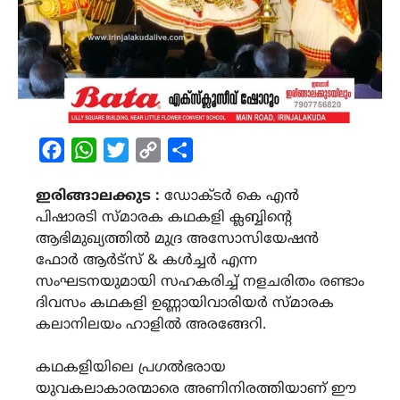
Facebook
WhatsApp
Twitter
Copy
Share
Link
ഇരിങ്ങാലക്കുട :
ഡോക്ടർ കെ എൻ
പിഷാരടി സ്മാരക കഥകളി ക്ലബ്ബിന്‍റെ
ആഭിമുഖ്യത്തിൽ മുദ്ര അസോസിയേഷൻ
ഫോർ ആർട്സ് & കൾച്ചർ എന്ന
സംഘടനയുമായി സഹകരിച്ച് നളചരിതം രണ്ടാം
ദിവസം കഥകളി ഉണ്ണായിവാരിയർ സ്മാരക
കലാനിലയം ഹാളിൽ അരങ്ങേറി.
കഥകളിയിലെ പ്രഗൽഭരായ
യുവകലാകാരന്മാരെ അണിനിരത്തിയാണ് ഈ