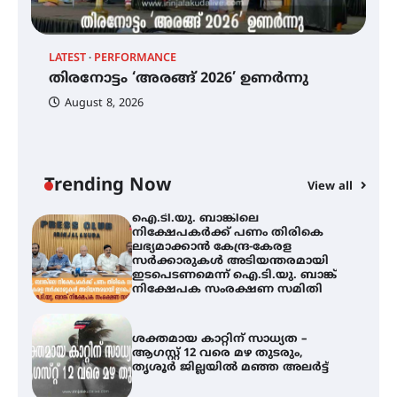
വെള്ളിയാഴ്ച സ്‌ക്രീൻ ചെയ്യുന്നു
LATEST
PERFORMANCE
EX
തിരനോട്ടം ‘അരങ്ങ് 2026’ ഉണർന്നു
ഐ
തിരനോട്ടം ‘അരങ്ങ് 2026’ ഉണർന്നു
പ
August 8, 2026
ി
ക
ഇ
ഐ.ടി.യു. ബാങ്കിലെ
ന
നിക്ഷേപകർക്ക് പണം തിരികെ
ലഭ്യമാക്കാൻ കേന്ദ്ര-കേരള
Trending Now
സർക്കാരുകൾ അടിയന്തരമായി
View all
ഇടപെടണമെന്ന് ഐ.ടി.യു. ബാങ്ക്
നിക്ഷേപക സംരക്ഷണ സമിതി
ശക്തമായ കാറ്റിന് സാധ്യത –
ആഗസ്റ്റ് 12 വരെ മഴ തുടരും,
തൃശൂർ ജില്ലയിൽ മഞ്ഞ അലർട്ട്
ശക്തമായ മഴ തുടരുന്നു – തൃശൂർ
ജില്ലയിൽ എല്ലാ വിദ്യാഭ്യാസ
സ്ഥാപനങ്ങൾക്കും ശനിയാഴ്ച