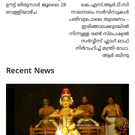
ഊട്ട് തിരുനാൾ ജൂലൈ 28
കെ.എസ്.ആർ.ടി.സി
വെള്ളിയാഴ്ച
നാലമ്പലം സർവിസുകൾ
പതിവുപോലെ തുടരണം –
ഇരിങ്ങാലക്കുടയിൽ
നിന്നുള്ള രണ്ട് സ്പെഷ്യൽ
സർവ്വീസ് ഫ്ലാഗ് ഓഫ്
നിർവഹിച്ച് മന്ത്രി ഡോ.
ആർ ബിന്ദു
Recent News