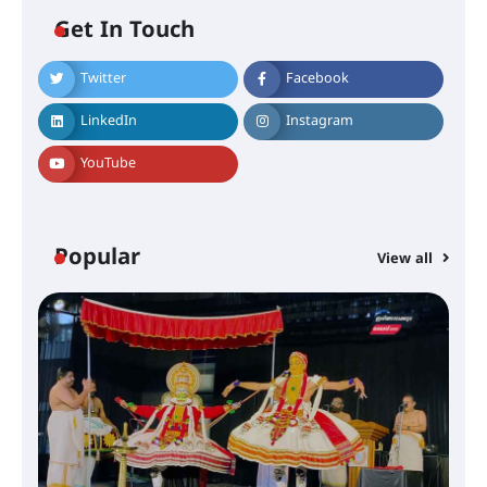
ഇടപെടണമെന്ന് ഐ.ടി.യു. ബാങ്ക്
നിക്ഷേപക സംരക്ഷണ സമിതി
Get In Touch
Twitter
Facebook
ശക്തമായ കാറ്റിന് സാധ്യത –
ആഗസ്റ്റ് 12 വരെ മഴ തുടരും,
തൃശൂർ ജില്ലയിൽ മഞ്ഞ അലർട്ട്
LinkedIn
Instagram
YouTube
ശക്തമായ മഴ തുടരുന്നു – തൃശൂർ
ജില്ലയിൽ എല്ലാ വിദ്യാഭ്യാസ
സ്ഥാപനങ്ങൾക്കും ശനിയാഴ്ച
അവധി
Popular
View all
എം.ജി. യൂണിവേഴ്‌സിറ്റിയിൽ നിന്ന്
ഇംഗ്ളീഷ് സാഹിത്യത്തിൽ
ഡോക്ടറേറ്റ് നേടിയ എൻ. ആര്യ
ട്യുണീഷ്യൻ ചിത്രം ” ദി വോയിസ്
ഓഫ് ഹിന്ദ് റജബ് ” ഇരിങ്ങാലക്കുട
ഫിലിം സൊസൈറ്റി ആഗസ്റ്റ് 7