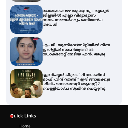
അവധി
എം.ജി. യൂണിവേഴ്‌സിറ്റിയിൽ നിന്ന്
ഇംഗ്ളീഷ് സാഹിത്യത്തിൽ
ഡോക്ടറേറ്റ് നേടിയ എൻ. ആര്യ
ട്യുണീഷ്യൻ ചിത്രം ” ദി വോയിസ്
ഓഫ് ഹിന്ദ് റജബ് ” ഇരിങ്ങാലക്കുട
ഫിലിം സൊസൈറ്റി ആഗസ്റ്റ് 7
വെള്ളിയാഴ്ച സ്‌ക്രീൻ ചെയ്യുന്നു
തിരനോട്ടം ‘അരങ്ങ് 2026’ ഉണർന്നു
ഐ.ടി.യു. ബാങ്കിലെ
നിക്ഷേപകർക്ക് പണം തിരികെ
Quick Links
ലഭ്യമാക്കാൻ കേന്ദ്ര-കേരള
സർക്കാരുകൾ അടിയന്തരമായി
Home