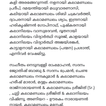
കളി അരങ്ങേറുന്നത്. നളനായി കലാമണ്ഡലം
പ്രദീപ്, ദമയന്തിയായി മധുവാരണാസി,
കലിയായി കലാമണ്ഡലം ശിബി ചക്രവർത്തി,
ദ്വാപരനായി കലാമണ്ഡലം ശ്യാം, ഇന്ദ്രനായി
ഹരികൃഷ്ണൻ ഗോപിനാഥ്, പുഷ്കരനായി
കലാനിലയം വാസുദേവൻ, ദൂതനായി
കലാനിലയം വിദ്യാർത്ഥി സൂരജ്, കാളയായി
കലാനിലയം വിദ്യാർത്ഥി അജയ്ശങ്കർ,
കാട്ടാളനായി കലാമണ്ഡലം (പന്മന) പ്രശാന്ത്,
എന്നിവർ വേഷമിട്ടു.
സംഗീതം നെടുമ്പള്ളി രാംമോഹൻ, സദനം
ജ്യോതിഷ് ബാബു & സദനം പ്രേമൻ, ചെണ്ട
കലാമണ്ഡലം നന്ദകുമാർ & കലാമണ്ഡലം
ഹരീഷ് മാരാർ, മദ്ദളം കലാമണ്ഡലം
രാജ്നാരായണൻ & കലാമണ്ഡലം ശ്രീജിത് (Sr.)
, ചുട്ടി കലാമണ്ഡലം ശ്രീജിത് & കലാനിലയം
വിഷ്ണു, അണിയറ – ഊരകം നാരായണൻ
നായർ, കലാമണ്ഡലം മനേഷ്,