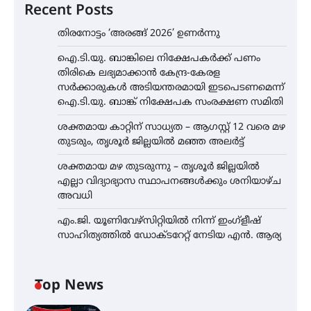
Recent Posts
തിരനോട്ടം ‘അരങ്ങ് 2026’ ഉണർന്നു
ഐ.ടി.യു. ബാങ്കിലെ നിക്ഷേപകർക്ക് പണം
തിരികെ ലഭ്യമാക്കാൻ കേന്ദ്ര-കേരള
സർക്കാരുകൾ അടിയന്തരമായി ഇടപെടണമെന്ന്
ഐ.ടി.യു. ബാങ്ക് നിക്ഷേപക സംരക്ഷണ സമിതി
ശക്തമായ കാറ്റിന് സാധ്യത – ആഗസ്റ്റ് 12 വരെ മഴ
തുടരും, തൃശൂർ ജില്ലയിൽ മഞ്ഞ അലർട്ട്
ശക്തമായ മഴ തുടരുന്നു – തൃശൂർ ജില്ലയിൽ
എല്ലാ വിദ്യാഭ്യാസ സ്ഥാപനങ്ങൾക്കും ശനിയാഴ്ച
അവധി
എം.ജി. യൂണിവേഴ്‌സിറ്റിയിൽ നിന്ന് ഇംഗ്ളീഷ്
സാഹിത്യത്തിൽ ഡോക്ടറേറ്റ് നേടിയ എൻ. ആര്യ
Top News