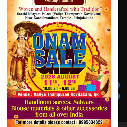
വെള്ളിയാഴ്ച സ്‌ക്രീൻ ചെയ്യുന്നു
സർഗ്ഗസാഹിതി- കവിതാസംഗമം 2026
കവിതാ ചർച്ച കാട്ടൂർ, ടി. കെ.
ബാലൻ ഹാളിൽ 16ന്
ഇടത്തരം മഴയ്ക്കും കാറ്റിനും
സാധ്യത ഇരിങ്ങാലക്കുടയിൽ 4.4
മില്ലി മീറ്റർ മഴ ലഭിച്ചു
Get In Touch
Twitter
Facebook
LinkedIn
Instagram
YouTube