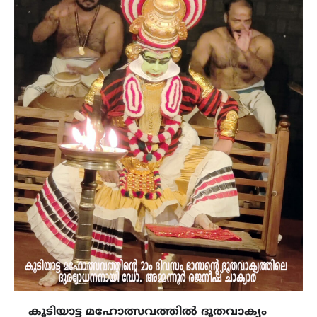
കൂടിയാട്ട മഹോത്സവത്തിൽ ദൂതവാക്യം