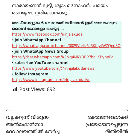
നാരായണൻകുട്ടി, ശ്യാം മനോഹർ, ചമയം
രംഗഭൂഷ, ഇരിങ്ങാലക്കുട.
അപ്ഡേറ്റുകൾ വേഗത്തിലറിയാൻ ഇരിങ്ങാലക്കുട
ലൈവ് ഫോളോ ചെയ്യൂ …
https://www.facebook.com/irinjalakuda
▪
join WhatsApp Channel
https://whatsapp.com/channel/0029Va4ic6cBKfhytWZQed3O
▪
join WhatsApp News Group
https://chat.whatsapp.com/K3Ng4NRYDBR7baLXByhAEa
▪
subscribe YouTube channel
https://www.youtube.com/@irinjalakudanews
▪
follow Instagram
https://www.instagram.com/irinjalakudalive
Post Views:
892
Post
⟵
⟶
വല്ലക്കുന്ന് വിശുദ്ധ
ഭക്തജനങ്ങൾക്ക്
navigation
അൽഫോൻസാ
പ്രയോജനപ്പെടുന്ന
ദേവാലയത്തിൽ നേർച്ച
രീതിയിൽ