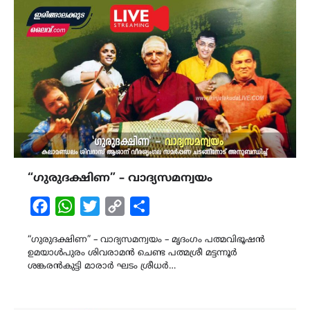
“ഗുരുദക്ഷിണ” – വാദ്യസമന്വയം
Facebook
WhatsApp
Twitter
Copy
Share
Link
“ഗുരുദക്ഷിണ” – വാദ്യസമന്വയം – മൃദംഗം പത്മവിഭൂഷൻ
ഉമയാൾപുരം ശിവരാമൻ ചെണ്ട പത്മശ്രീ മട്ടന്നൂർ
ശങ്കരൻകുട്ടി മാരാർ ഘടം ശ്രീധർ…