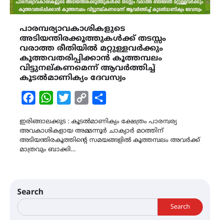
പാരമ്പര്യാവകാശികളുടെ
അടിയന്തിരക്കൂത്തുകൾക്ക് തടസ്സം
വരാത്ത രീതിയിൽ മറ്റുള്ളവർക്കും
കൂത്തവതരിപ്പിക്കാൻ കൂത്തമ്പലം
വിട്ടുനല്കണമെന്ന് ആവർത്തിച്ച്
കൂടൽമാണിക്യം ദേവസ്വം
Facebook
WhatsApp
Twitter
Copy
Share
Link
ഇരിങ്ങാലക്കുട : കൂടൽമാണിക്യം ക്ഷേത്രം പാരമ്പര്യ
അവകാശികളായ അമ്മന്നൂർ ചാക്യാർ മഠത്തിന്
അടിയന്തിരകൂത്തിന്റെ സമയങ്ങളിൽ കൂത്തമ്പലം അവർക്ക്
മാത്രവും ബാക്കി…
Search
Search