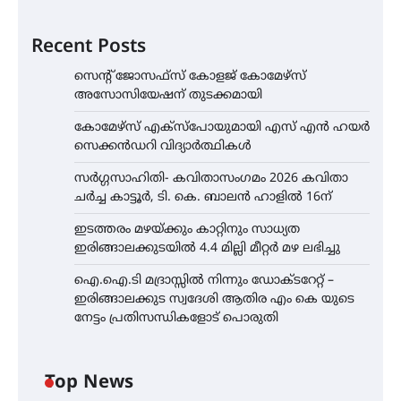
Recent Posts
സെന്റ് ജോസഫ്സ് കോളജ് കോമേഴ്‌സ്
അസോസിയേഷന് തുടക്കമായി
കോമേഴ്സ് എക്സ്പോയുമായി എസ് എൻ ഹയർ
സെക്കൻഡറി വിദ്യാർത്ഥികൾ
സർഗ്ഗസാഹിതി- കവിതാസംഗമം 2026 കവിതാ
ചർച്ച കാട്ടൂർ, ടി. കെ. ബാലൻ ഹാളിൽ 16ന്
ഇടത്തരം മഴയ്ക്കും കാറ്റിനും സാധ്യത
ഇരിങ്ങാലക്കുടയിൽ 4.4 മില്ലി മീറ്റർ മഴ ലഭിച്ചു
ഐ.ഐ.ടി മദ്രാസ്സിൽ നിന്നും ഡോക്ടറേറ്റ് –
ഇരിങ്ങാലക്കുട സ്വദേശി ആതിര എം കെ യുടെ
നേട്ടം പ്രതിസന്ധികളോട് പൊരുതി
Top News