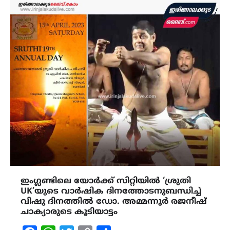
ഇംഗ്ലണ്ടിലെ യോർക്ക് സിറ്റിയിൽ ‘ശ്രുതി
UK’യുടെ വാർഷിക ദിനത്തോടനുബന്ധിച്ച്
വിഷു ദിനത്തിൽ ഡോ. അമ്മന്നൂർ രജനീഷ്
ചാക്യാരുടെ കൂടിയാട്ടം