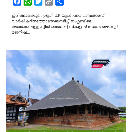
Facebook
WhatsApp
Twitter
Copy
Share
Link
ഇരിങ്ങാലക്കുട : ശ്രുതി U.K യുടെ പത്തൊമ്പതാമത്
വാർഷികദിനത്തോടനുബന്ധിച്ച് ഇംഗ്ലണ്ടിലെ
യോർക്കിലുള്ള ക്വീൻ മാർഗരറ്റ് സ്കൂളിൽ ഡോ. അമ്മന്നൂർ
രജനീഷ്…