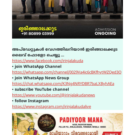
അപ്ഡേറ്റുകൾ വേഗത്തിലറിയാൻ ഇരിങ്ങാലക്കുട
ലൈവ് ഫോളോ ചെയ്യൂ …
https://www.facebook.com/irinjalakuda
▪
join WhatsApp Channel
https://whatsapp.com/channel/0029Va4ic6cBKfhytWZQed3O
▪
join WhatsApp News Group
https://chat.whatsapp.com/K3Ng4NRYDBR7baLXByhAEa
▪
subscribe YouTube channel
https://www.youtube.com/@irinjalakudanews
▪
follow Instagram
https://www.instagram.com/irinjalakudalive