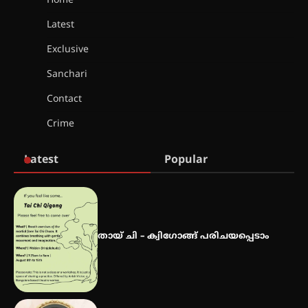
Home
Latest
സർഗ്ഗസാഹിതി- കവിതാസംഗമം
2026 കവിതാ ചർച്ച കാട്ടൂർ, ടി. കെ.
Exclusive
ബാലൻ ഹാളിൽ 16ന്
Sanchari
Contact
ഇടത്തരം മഴയ്ക്കും കാറ്റിനും
Crime
സാധ്യത ഇരിങ്ങാലക്കുടയിൽ 4.4
മില്ലി മീറ്റർ മഴ ലഭിച്ചു
Latest
Popular
ഐ.ഐ.ടി മദ്രാസ്സിൽ നിന്നും
ഡോക്ടറേറ്റ് – ഇരിങ്ങാലക്കുട
സ്വദേശി ആതിര എം കെ യുടെ
നേട്ടം പ്രതിസന്ധികളോട് പൊരുതി
തായ് ചി – ക്വിഗോങ്ങ് പരിചയപ്പെടാം
മെഡിക്കൽ ക്യാമ്പ്