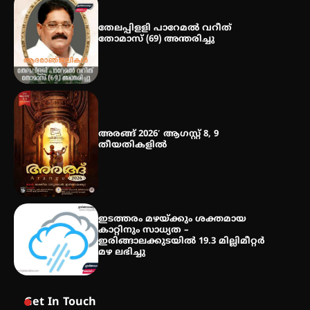
തേലപ്പിളളി പാറേമൽ വറീത്
തോമാസ് (69) അന്തരിച്ചു
അരങ്ങ് 2026′ ആഗസ്റ്റ് 8, 9
തീയതികളിൽ
ഇടത്തരം മഴയ്ക്കും ശക്തമായ
കാറ്റിനും സാധ്യത –
ഇരിങ്ങാലക്കുടയിൽ 19.3 മില്ലിമീറ്റർ
മഴ ലഭിച്ചു
Get In Touch