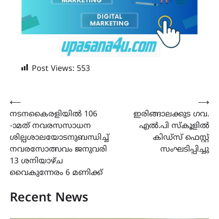
Post Views:
553
Post
⟵
⟶
നടനകൈരളിയിൽ 106
ഇരിങ്ങാലക്കുട ഗവ.
navigation
-ാമത് നവരസസാധന
എൽ.പി സ്കൂളിൽ
ശില്പശാലയോടനുബന്ധിച്ച്
കിഡ്സ് ഫെസ്റ്റ്
നവരസോത്സവം ജനുവരി
സംഘടിപ്പിച്ചു
13 ശനിയാഴ്ച
വൈകുന്നേരം 6 മണിക്ക്
Recent News