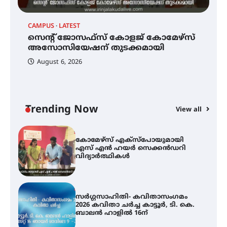
CAMPUS
LATEST
C
സെന്റ് ജോസഫ്സ് കോളജ്
കോമേഴ്‌സ് അസോസിയേഷന്
സെന്റ് ജോസഫ്സ് കോളജ് കോമേഴ്‌സ്
ക
തുടക്കമായി
അസോസിയേഷന് തുടക്കമായി
എ
വ
August 6, 2026
കോമേഴ്സ് എക്സ്പോയുമായി
എസ് എൻ ഹയർ സെക്കൻഡറി
വിദ്യാർത്ഥികൾ
Trending Now
View all
സർഗ്ഗസാഹിതി- കവിതാസംഗമം
2026 കവിതാ ചർച്ച കാട്ടൂർ, ടി. കെ.
ബാലൻ ഹാളിൽ 16ന്
ഇടത്തരം മഴയ്ക്കും കാറ്റിനും
സാധ്യത ഇരിങ്ങാലക്കുടയിൽ 4.4
മില്ലി മീറ്റർ മഴ ലഭിച്ചു