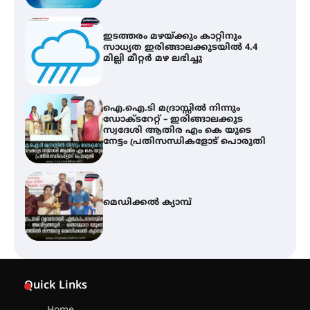
ഐ.ഐ.ടി മദ്രാസ്സിൽ നിന്നും
ഡോക്ടറേറ്റ് – ഇരിങ്ങാലക്കുട
സ്വദേശി ആതിര എം കെ യുടെ
നേട്ടം പ്രതിസന്ധികളോട് പൊരുതി
മെഡിക്കൽ ക്യാമ്പ്
സെന്റ് ജോസഫ്സ് കോളജ്
കോമേഴ്‌സ് അസോസിയേഷന്
തുടക്കമായി
കോമേഴ്സ് എക്സ്പോയുമായി
എസ് എൻ ഹയർ സെക്കൻഡറി
Quick Links
വിദ്യാർത്ഥികൾ