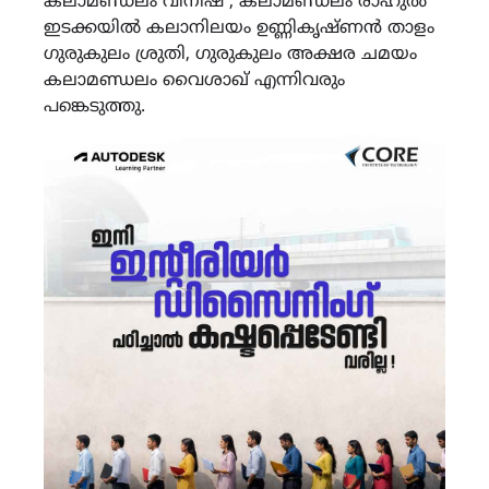
കലാമണ്ഡലം വിനീഷ് , കലാമണ്ഡലം രാഹുൽ
ഇടക്കയിൽ കലാനിലയം ഉണ്ണികൃഷ്ണൻ താളം
ഗുരുകുലം ശ്രുതി, ഗുരുകുലം അക്ഷര ചമയം
കലാമണ്ഡലം വൈശാഖ് എന്നിവരും
പങ്കെടുത്തു.