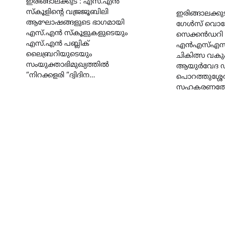
ഇരിങ്ങാലക്കുട : എസ്.എൻ
സ്കൂളിന്റെ വജ്രജൂബിലി
ഇരിങ്ങാലക്കു
ആഘോഷങ്ങളുടെ ഭാഗമായി
ഗേൾസ് വൊ
എസ്.എൻ സ്കൂളുകളുടെയും
സെക്കൻഡറി
എസ്.എൻ പബ്ലിക്
എൻഎസ്എസിന
ലൈബ്രറിയുടെയും
ചികിത്സ വകുപ
സംയുക്താഭിമുഖ്യത്തിൽ
ആയുർവേദ ഡ
“നിറക്കളരി “ദ്വിദിന…
പൊറത്തുശ്ശേ
സഹകരണത്