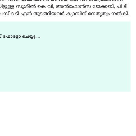
ിട്ടുള്ള സുശീൽ കെ വി, അൽഫോൻസ ജേക്കബ്, പി ടി
ീദ ടി എൻ തുടങ്ങിയവർ ക്യാമ്പിന് നേതൃത്വം നൽകി.
് ഫോളോ ചെയ്യൂ …