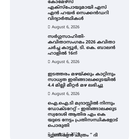
കോമേഴ്സ്
എക്സ്പോയുമായി എസ്
എൻ ഹയർ സെക്കൻഡറി
വിദ്യാർത്ഥികൾ
August 6, 2026
സർഗ്ഗസാഹിതി-
കവിതാസംഗമം 2026 കവിതാ
ചർച്ച കാട്ടൂർ, ടി. കെ. ബാലൻ
ഹാളിൽ 16ന്
August 6, 2026
ഇടത്തരം മഴയ്ക്കും കാറ്റിനും
സാധ്യത ഇരിങ്ങാലക്കുടയിൽ
4.4 മില്ലി മീറ്റർ മഴ ലഭിച്ചു
August 6, 2026
ഐ.ഐ.ടി മദ്രാസ്സിൽ നിന്നും
ഡോക്ടറേറ്റ് – ഇരിങ്ങാലക്കുട
സ്വദേശി ആതിര എം കെ
യുടെ നേട്ടം പ്രതിസന്ധികളോട്
പൊരുതി
August 5, 2026
ട്യുണീഷ്യൻ ചിത്രം ” ദി