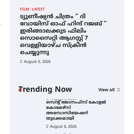
ഇടത്തരം മഴയ്ക്കും കാറ്റിനും
FILM
LATEST
CAM
സാധ്യത ഇരിങ്ങാലക്കുടയിൽ
4.4 മില്ലി മീറ്റർ മഴ ലഭിച്ചു
ട്യുണീഷ്യൻ ചിത്രം ” ദി
സെ
വോയിസ് ഓഫ് ഹിന്ദ് റജബ് ”
ക
August 6, 2026
⟶
ഇരിങ്ങാലക്കുട ഫിലിം
തു
ഐ.ഐ.ടി മദ്രാസ്സിൽ നിന്നും
സൊസൈറ്റി ആഗസ്റ്റ് 7
ഡോക്ടറേറ്റ് – ഇരിങ്ങാലക്കുട
Au
സ്വദേശി ആതിര എം കെ
വെള്ളിയാഴ്ച സ്‌ക്രീൻ
യുടെ നേട്ടം പ്രതിസന്ധികളോട്
ചെയ്യുന്നു
പൊരുതി
August 6, 2026
August 5, 2026
ട്യുണീഷ്യൻ ചിത്രം ” ദി
വോയിസ് ഓഫ് ഹിന്ദ് റജബ് ”
ഇരിങ്ങാലക്കുട ഫിലിം
സൊസൈറ്റി ആഗസ്റ്റ് 7
ാ
വെള്ളിയാഴ്ച സ്‌ക്രീൻ
Trending Now
View all
ചെയ്യുന്നു
ൻ
August 6, 2026
സെന്റ് ജോസഫ്സ് കോളജ്
കോമേഴ്‌സ്
അസോസിയേഷന്
തുടക്കമായി
August 6, 2026