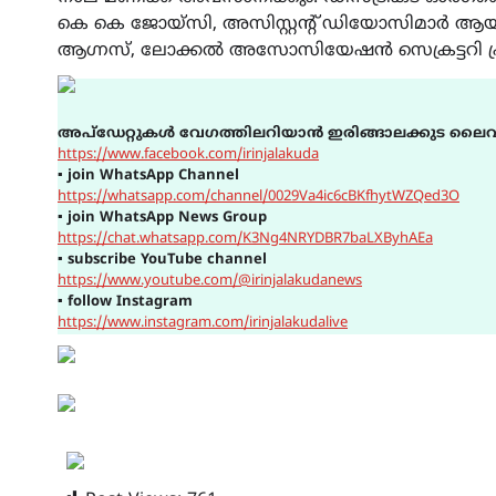
കെ കെ ജോയ്സി, അസിസ്റ്റന്റ് ഡിയോസിമാർ ആയ
ആഗ്നസ്, ലോക്കൽ അസോസിയേഷൻ സെക്രട്ടറി പ്രസ
അപ്ഡേറ്റുകൾ വേഗത്തിലറിയാൻ ഇരിങ്ങാലക്കുട ലൈവ
https://www.facebook.com/irinjalakuda
▪
join WhatsApp Channel
https://whatsapp.com/channel/0029Va4ic6cBKfhytWZQed3O
▪
join WhatsApp News Group
https://chat.whatsapp.com/K3Ng4NRYDBR7baLXByhAEa
▪
subscribe YouTube channel
https://www.youtube.com/@irinjalakudanews
▪
follow Instagram
https://www.instagram.com/irinjalakudalive