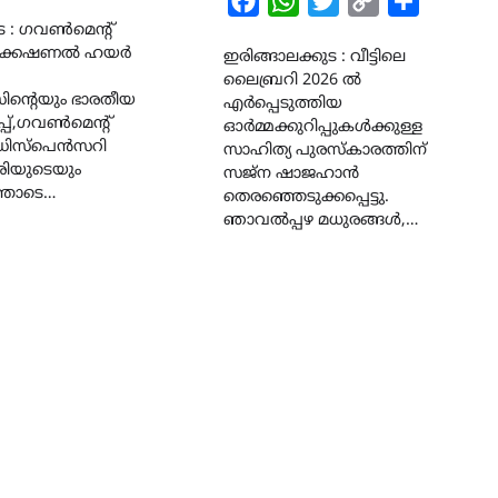
Facebook
WhatsApp
Twitter
Copy
Share
Link
ട : ഗവൺമെന്റ്
Link
ക്കേഷണൽ ഹയർ
ഇരിങ്ങാലക്കുട : വീട്ടിലെ
ലൈബ്രറി 2026 ൽ
്റെയും ഭാരതീയ
എർപ്പെടുത്തിയ
്പ്,ഗവൺമെന്റ്
ഓർമ്മക്കുറിപ്പുകൾക്കുള്ള
ിസ്പെൻസറി
സാഹിത്യ പുരസ്കാരത്തിന്
രിയുടെയും
സജ്ന ഷാജഹാൻ
തോടെ…
തെരഞ്ഞെടുക്കപ്പെട്ടു.
ഞാവൽപ്പഴ മധുരങ്ങൾ,…