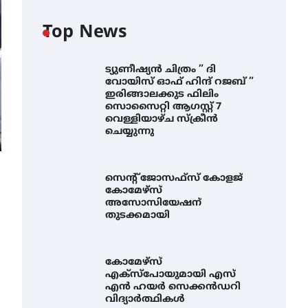
Top News
ട്യുണീഷ്യൻ ചിത്രം ” ദി
വോയിസ് ഓഫ് ഹിന്ദ് റജബ് ”
ഇരിങ്ങാലക്കുട ഫിലിം
സൊസൈറ്റി ആഗസ്റ്റ് 7
വെള്ളിയാഴ്ച സ്‌ക്രീൻ
ചെയ്യുന്നു
സെന്റ് ജോസഫ്സ് കോളജ്
കോമേഴ്‌സ്
അസോസിയേഷന്
തുടക്കമായി
കോമേഴ്സ്
എക്സ്പോയുമായി എസ്
എൻ ഹയർ സെക്കൻഡറി
വിദ്യാർത്ഥികൾ