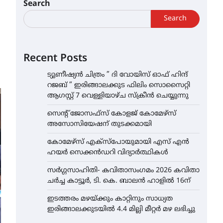
Search
Search
Recent Posts
ട്യുണീഷ്യൻ ചിത്രം ” ദി വോയിസ് ഓഫ് ഹിന്ദ്
റജബ് ” ഇരിങ്ങാലക്കുട ഫിലിം സൊസൈറ്റി
ആഗസ്റ്റ് 7 വെള്ളിയാഴ്ച സ്‌ക്രീൻ ചെയ്യുന്നു
സെന്റ് ജോസഫ്സ് കോളജ് കോമേഴ്‌സ്
അസോസിയേഷന് തുടക്കമായി
കോമേഴ്സ് എക്സ്പോയുമായി എസ് എൻ
ഹയർ സെക്കൻഡറി വിദ്യാർത്ഥികൾ
സർഗ്ഗസാഹിതി- കവിതാസംഗമം 2026 കവിതാ
ചർച്ച കാട്ടൂർ, ടി. കെ. ബാലൻ ഹാളിൽ 16ന്
ഇടത്തരം മഴയ്ക്കും കാറ്റിനും സാധ്യത
ഇരിങ്ങാലക്കുടയിൽ 4.4 മില്ലി മീറ്റർ മഴ ലഭിച്ചു