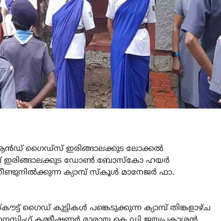
ട്സ് ആൻഡ് ഗൈഡ്സ് ഇരിങ്ങാലക്കുട ലോക്കൽ
യാമ്പ് ഇരിങ്ങാലക്കുട ഡോൺ ബോസ്കോ ഹയർ
ണ്ടുനിൽക്കുന്ന ക്യാമ്പ് സ്കൂൾ മാനേജർ ഫാ.
്ട് ഗൈഡ് കുട്ടികൾ പങ്കെടുക്കുന്ന ക്യാമ്പ് തിങ്കളാഴ്ച
ർഗനൈസിംഗ് കമ്മീഷണർ മാരായ കെ ഡി ജയപ്രകാശൻ,