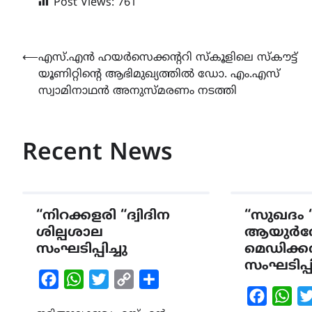
Post Views:
761
Post
⟵
എസ്.എൻ ഹയർസെക്കന്ററി സ്കൂളിലെ സ്കൗട്ട്
യൂണിറ്റിന്‍റെ ആഭിമുഖ്യത്തിൽ ഡോ. എം.എസ്
navigation
സ്വാമിനാഥൻ അനുസ്മരണം നടത്തി
Recent News
“നിറക്കളരി “ദ്വിദിന
“സുഖദം 
ശില്പശാല
ആയുർവ
സംഘടിപ്പിച്ചു
മെഡിക്കൽ
സംഘടിപ്പി
Facebook
WhatsApp
Twitter
Copy
Share
Faceboo
Wha
Link