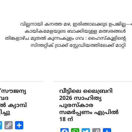
വില്ലനായി കനത്ത മഴ, ഇരിങ്ങാലക്കുട ഉപജില്ല
കായികമേളയുടെ ബാക്കിയുള്ള മത്സരങ്ങൾ
തിങ്കളാഴ്ച മുതൽ കുന്നംകുളം ഗവ : ഹൈസ്കൂളിൻ്റെ
സിന്തറ്റിക് ട്രാക്ക് സ്റ്റേഡിയത്തിലേക്ക് മാറ്റി
LATEST
LITERATURE
സർഗ്ഗസാഹിതി-
കവിതാസംഗമം 2026 കവിത
ചർച്ച കാട്ടൂർ, ടി. കെ. ബാല
“സൗജന്യ
വീട്ടിലെ ലൈബ്രറി
ഹാളിൽ 16ന്
േദ
2026 സാഹിത്യ
 ക്യാമ്പ്
പുരസ്കാര
August 6, 2026
ച്ചു
സമർപ്പണം ഏപ്രിൽ
18 ന്
k
tsApp
Twitter
Copy
Share