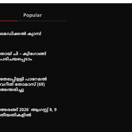
Popular
മെഡിക്കൽ ക്യാമ്പ്
തായ് ചി – ക്വിഗോങ്ങ്
പരിചയപ്പെടാം
തേലപ്പിളളി പാറേമൽ
വറീത് തോമാസ് (69)
അന്തരിച്ചു
അരങ്ങ് 2026′ ആഗസ്റ്റ് 8, 9
തീയതികളിൽ