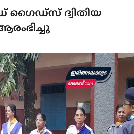
ഡ് ഗൈഡ്സ് ദ്വിതിയ
 ആരംഭിച്ചു