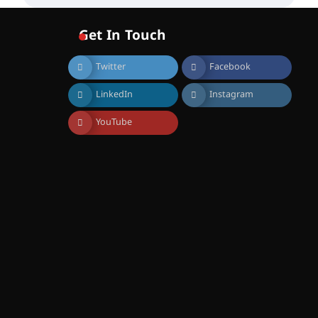
വോയിസ് ഓഫ് ഹിന്ദ് റജബ് ”
ഇരിങ്ങാലക്കുട ഫിലിം
സൊസൈറ്റി ആഗസ്റ്റ് 7
Get In Touch
വെള്ളിയാഴ്ച സ്‌ക്രീൻ
ചെയ്യുന്നു
Twitter
Facebook
August 6, 2026
സെന്റ് ജോസഫ്സ് കോളജ്
LinkedIn
Instagram
കോമേഴ്‌സ്
അസോസിയേഷന്
തുടക്കമായി
YouTube
August 6, 2026
കോമേഴ്സ്
എക്സ്പോയുമായി എസ്
എൻ ഹയർ സെക്കൻഡറി
വിദ്യാർത്ഥികൾ
August 6, 2026
സർഗ്ഗസാഹിതി-
കവിതാസംഗമം 2026 കവിതാ
ചർച്ച കാട്ടൂർ, ടി. കെ. ബാലൻ
ഹാളിൽ 16ന്
August 6, 2026