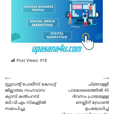
Post Views:
918
Post
⟵
⟶
സ്റ്റുഡന്റ് പോലീസ് കേഡറ്റ്
ചിത്രവള്ളി
navigation
ജില്ലാതല സഹവാസ
പാടശേഖരത്തിൽ 45
ക്യാമ്പ് കൽപറമ്പ്
ദിവസം പ്രായമുള്ള
ബി.വി.എം സ്കൂളിൽ
നെല്ലിന് ഡ്രോൺ
സമാപിച്ചു
ഉപയോഗിച്ച്