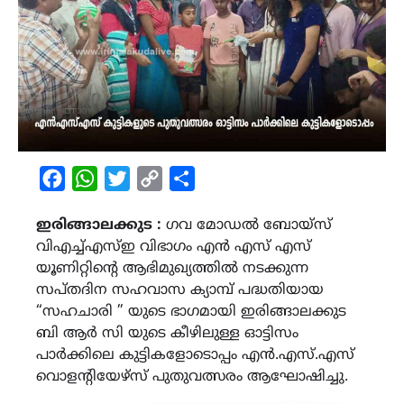
Facebook
WhatsApp
Twitter
Copy
Share
Link
ഇരിങ്ങാലക്കുട :
ഗവ മോഡൽ ബോയ്സ്
വിഎച്ച്എസ്ഇ വിഭാഗം എൻ എസ് എസ്
യൂണിറ്റിന്റെ ആഭിമുഖ്യത്തിൽ നടക്കുന്ന
സപ്തദിന സഹവാസ ക്യാമ്പ് പദ്ധതിയായ
“സഹചാരി ” യുടെ ഭാഗമായി ഇരിങ്ങാലക്കുട
ബി ആർ സി യുടെ കീഴിലുള്ള ഓട്ടിസം
പാർക്കിലെ കുട്ടികളോടൊപ്പം എൻ.എസ്.എസ്
വൊളന്റിയേഴ്സ് പുതുവത്സരം ആഘോഷിച്ചു.