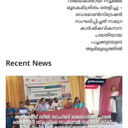
വിജയകരമായി സൂക്ഷ്മ
മൂലകമിശ്രിതം തെളിച്ചു –
ഡെമോൺസ്ട്രേഷൻ
സംഘടിപ്പിച്ചത് സമഗ്ര
കാർഷികവികസന
പദ്ധതിയായ
പച്ചക്കുടയുടെ
ആഭിമുഖ്യത്തിൽ
Recent News