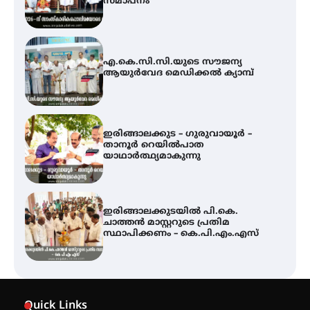
സമാപനം
എ.കെ.സി.സി.യുടെ സൗജന്യ
ആയുർവേദ മെഡിക്കൽ ക്യാമ്പ്
ഇരിങ്ങാലക്കുട – ഗുരുവായൂർ –
താനൂർ റെയിൽപാത
യാഥാർത്ഥ്യമാകുന്നു
ഇരിങ്ങാലക്കുടയിൽ പി.കെ.
ചാത്തൻ മാസ്റ്ററുടെ പ്രതിമ
സ്ഥാപിക്കണം – കെ.പി.എം.എസ്
അമ്മന്നൂർ ചാച്ചുചാക്യാർ സ്മാരക
ഗുരുകുലത്തിലെ അഞ്ചാം
തലമുറയിലെ വിദ്യാർത്ഥിനിയായ
Quick Links