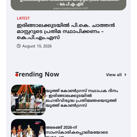
യാഥാർത്ഥ്യമാകുന്നു
LATEST
EX
ഇരിങ്ങാലക്കുടയിൽ പി.കെ. ചാത്തൻ
ഇരിങ്ങാലക്കുടയിൽ പി.കെ.
അ
ചാത്തൻ മാസ്റ്ററുടെ പ്രതിമ
മാസ്റ്ററുടെ പ്രതിമ സ്ഥാപിക്കണം –
ഗ
സ്ഥാപിക്കണം – കെ.പി.എം.എസ്
കെ.പി.എം.എസ്
ത
ഭ
August 10, 2026
അമ്മന്നൂർ ചാച്ചുചാക്യാർ സ്മാരക
ഗുരുകുലത്തിലെ അഞ്ചാം
തലമുറയിലെ വിദ്യാർത്ഥിനിയായ
റിതു ഭരത് കൂടിയാട്ട അരങ്ങേറ്റം
Trending Now
കുറിച്ചു
View all
യൂത്ത് കോൺഗ്രസ്‌ സ്ഥാപക ദിനം
– ഇരിങ്ങാലക്കുടയിൽ
ലഹരിവിരുദ്ധ പ്രതിജ്ഞയെടുത്ത്
യൂത്ത് കോൺഗ്രസ്
അരങ്ങ് 2026-ന്
സാംസ്കാരികപ്പൊലിമയോടെ