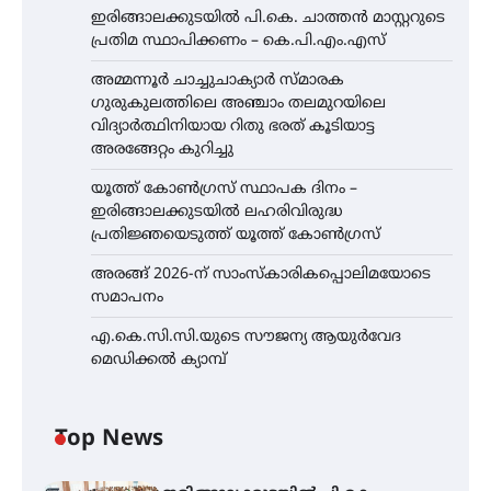
ഇരിങ്ങാലക്കുടയിൽ പി.കെ. ചാത്തൻ മാസ്റ്ററുടെ
പ്രതിമ സ്ഥാപിക്കണം – കെ.പി.എം.എസ്
അമ്മന്നൂർ ചാച്ചുചാക്യാർ സ്മാരക
ഗുരുകുലത്തിലെ അഞ്ചാം തലമുറയിലെ
വിദ്യാർത്ഥിനിയായ റിതു ഭരത് കൂടിയാട്ട
അരങ്ങേറ്റം കുറിച്ചു
യൂത്ത് കോൺഗ്രസ്‌ സ്ഥാപക ദിനം –
ഇരിങ്ങാലക്കുടയിൽ ലഹരിവിരുദ്ധ
പ്രതിജ്ഞയെടുത്ത് യൂത്ത് കോൺഗ്രസ്
അരങ്ങ് 2026-ന് സാംസ്കാരികപ്പൊലിമയോടെ
സമാപനം
എ.കെ.സി.സി.യുടെ സൗജന്യ ആയുർവേദ
മെഡിക്കൽ ക്യാമ്പ്
Top News