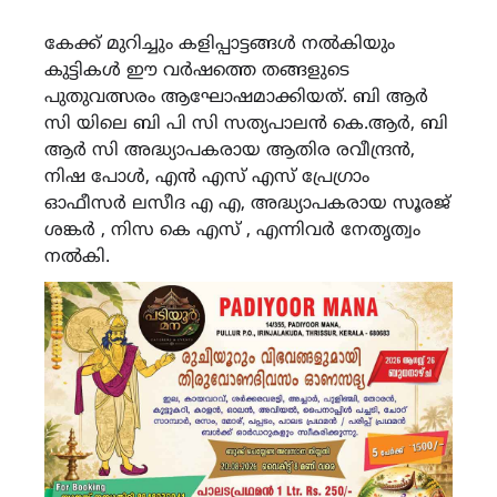
കേക്ക് മുറിച്ചും കളിപ്പാട്ടങ്ങൾ നൽകിയും
കുട്ടികൾ ഈ വർഷത്തെ തങ്ങളുടെ
പുതുവത്സരം ആഘോഷമാക്കിയത്. ബി ആർ
സി യിലെ ബി പി സി സത്യപാലൻ കെ.ആർ, ബി
ആർ സി അദ്ധ്യാപകരായ ആതിര രവീന്ദ്രൻ,
നിഷ പോൾ, എൻ എസ് എസ് പ്രേഗ്രാം
ഓഫീസർ ലസീദ എ എ, അദ്ധ്യാപകരായ സൂരജ്
ശങ്കർ , നിസ കെ എസ് , എന്നിവർ നേതൃത്വം
നൽകി.