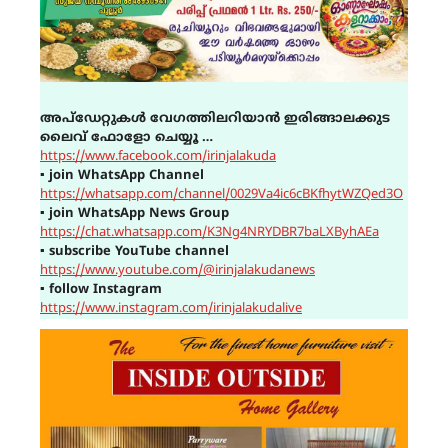
അപ്ഡേറ്റുകൾ വേഗത്തിലറിയാൻ ഇരിങ്ങാലക്കുട
ലൈവ് ഫോളോ ചെയ്യൂ …
https://www.facebook.com/irinjalakuda
▪
join WhatsApp Channel
https://whatsapp.com/channel/0029Va4ic6cBKfhytWZQed3O
▪
join WhatsApp News Group
https://chat.whatsapp.com/K3Ng4NRYDBR7baLXByhAEa
▪
subscribe YouTube channel
https://www.youtube.com/@irinjalakudanews
▪
follow Instagram
https://www.instagram.com/irinjalakudalive