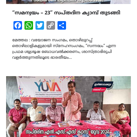
“സമന്വയം – 23” സപ്തദിന ക്യാമ്പ് തുടങ്ങി
Facebook
WhatsApp
Twitter
Copy
Share
Link
മേത്തല : വയോജന സംഗമം, തൊഴിലുറപ്പ്
തൊഴിലാളികളുമായി സ്നേഹസംഗമം, ”സന്നദ്ധം” എന്ന
പ്രഥമ ശുശ്രൂഷ ബോധവൽക്കരണം, ശാസ്ത്രാഭിരുചി
വളർത്തുന്നതിലൂടെ ഭാരതീയം…