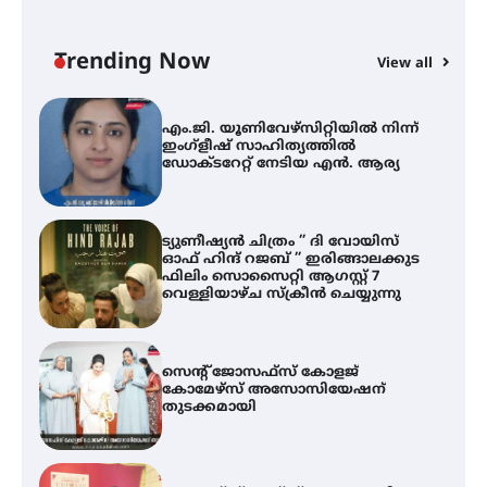
ജില്ലയിൽ എല്ലാ വിദ്യാഭ്യാസ
സ്ഥാപനങ്ങൾക്കും ശനിയാഴ്ച
അവധി
Trending Now
View all
A
എം.ജി. യൂണിവേഴ്‌സിറ്റിയിൽ നിന്ന്
എ
ഇംഗ്ളീഷ് സാഹിത്യത്തിൽ
ഡോക്ടറേറ്റ് നേടിയ എൻ. ആര്യ
ഇ
ന
ട്യുണീഷ്യൻ ചിത്രം ” ദി വോയിസ്
ഓഫ് ഹിന്ദ് റജബ് ” ഇരിങ്ങാലക്കുട
ഫിലിം സൊസൈറ്റി ആഗസ്റ്റ് 7
വെള്ളിയാഴ്ച സ്‌ക്രീൻ ചെയ്യുന്നു
സെന്റ് ജോസഫ്സ് കോളജ്
കോമേഴ്‌സ് അസോസിയേഷന്
തുടക്കമായി