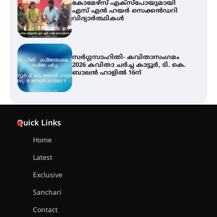
കോമേഴ്സ് എക്സ്പോയുമായി
എസ് എൻ ഹയർ സെക്കൻഡറി
വിദ്യാർത്ഥികൾ
സർഗ്ഗസാഹിതി- കവിതാസംഗമം
2026 കവിതാ ചർച്ച കാട്ടൂർ, ടി. കെ.
ബാലൻ ഹാളിൽ 16ന്
ശക്തമായ മഴ തുടരുന്നു – തൃശൂർ
ജില്ലയിൽ എല്ലാ വിദ്യാഭ്യാസ
Quick Links
സ്ഥാപനങ്ങൾക്കും ശനിയാഴ്ച
അവധി
Home
Latest
എം.ജി. യൂണിവേഴ്‌സിറ്റിയിൽ നിന്ന്
ഇംഗ്ളീഷ് സാഹിത്യത്തിൽ
Exclusive
ഡോക്ടറേറ്റ് നേടിയ എൻ. ആര്യ
Sanchari
Contact
ട്യുണീഷ്യൻ ചിത്രം ” ദി വോയിസ്