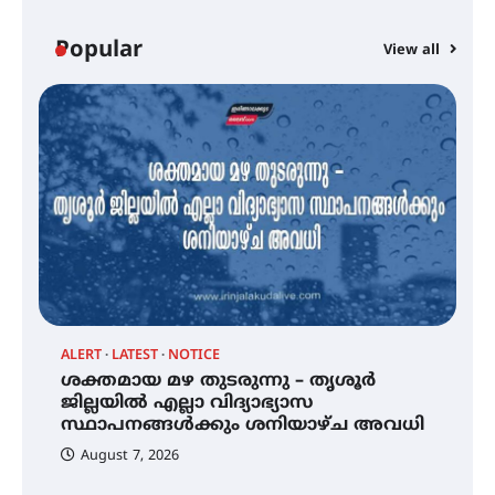
ഓഫ് ഹിന്ദ് റജബ് ” ഇരിങ്ങാലക്കുട
ഫിലിം സൊസൈറ്റി ആഗസ്റ്റ് 7
Popular
View all
വെള്ളിയാഴ്ച സ്‌ക്രീൻ ചെയ്യുന്നു
സെന്റ് ജോസഫ്സ് കോളജ്
കോമേഴ്‌സ് അസോസിയേഷന്
തുടക്കമായി
കോമേഴ്സ് എക്സ്പോയുമായി
എസ് എൻ ഹയർ സെക്കൻഡറി
വിദ്യാർത്ഥികൾ
ALERT
LATEST
NOTICE
്
ശക്തമായ മഴ തുടരുന്നു – തൃശൂർ
സർഗ്ഗസാഹിതി- കവിതാസംഗമം
2026 കവിതാ ചർച്ച കാട്ടൂർ, ടി. കെ.
ജില്ലയിൽ എല്ലാ വിദ്യാഭ്യാസ
ബാലൻ ഹാളിൽ 16ന്
സ്ഥാപനങ്ങൾക്കും ശനിയാഴ്ച അവധി
August 7, 2026
ശക്തമായ മഴ തുടരുന്നു – തൃശൂർ