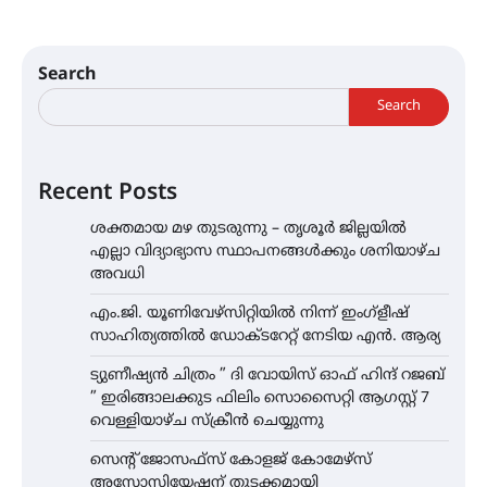
Search
Search
Recent Posts
ശക്തമായ മഴ തുടരുന്നു – തൃശൂർ ജില്ലയിൽ
എല്ലാ വിദ്യാഭ്യാസ സ്ഥാപനങ്ങൾക്കും ശനിയാഴ്ച
അവധി
എം.ജി. യൂണിവേഴ്‌സിറ്റിയിൽ നിന്ന് ഇംഗ്ളീഷ്
സാഹിത്യത്തിൽ ഡോക്ടറേറ്റ് നേടിയ എൻ. ആര്യ
ട്യുണീഷ്യൻ ചിത്രം ” ദി വോയിസ് ഓഫ് ഹിന്ദ് റജബ്
” ഇരിങ്ങാലക്കുട ഫിലിം സൊസൈറ്റി ആഗസ്റ്റ് 7
വെള്ളിയാഴ്ച സ്‌ക്രീൻ ചെയ്യുന്നു
സെന്റ് ജോസഫ്സ് കോളജ് കോമേഴ്‌സ്
അസോസിയേഷന് തുടക്കമായി