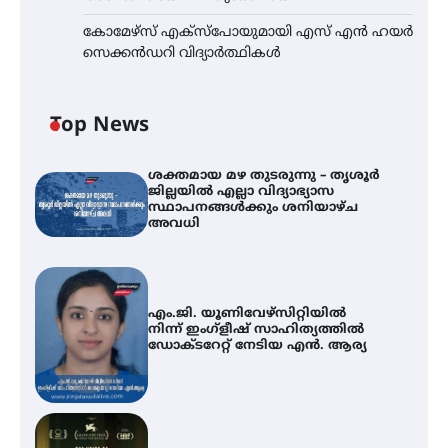
കോമേഴ്സ് എക്സ്പോയുമായി എസ് എൻ ഹയർ
സെക്കൻഡറി വിദ്യാർത്ഥികൾ
Top News
ശക്തമായ മഴ തുടരുന്നു – തൃശൂർ
ജില്ലയിൽ എല്ലാ വിദ്യാഭ്യാസ
സ്ഥാപനങ്ങൾക്കും ശനിയാഴ്ച
അവധി
എം.ജി. യൂണിവേഴ്‌സിറ്റിയിൽ
നിന്ന് ഇംഗ്ളീഷ് സാഹിത്യത്തിൽ
ഡോക്ടറേറ്റ് നേടിയ എൻ. ആര്യ