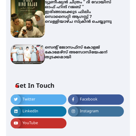
ട്യുണീഷ്യൻ ചിത്രം ” ദി വോയിസ്
ഓഫ് ഹിന്ദ് റജബ് ”
ഇരിങ്ങാലക്കുട ഫിലിം
സൊസൈറ്റി ആഗസ്റ്റ് 7
വെള്ളിയാഴ്ച സ്‌ക്രീൻ ചെയ്യുന്നു
സെന്റ് ജോസഫ്സ് കോളജ്
കോമേഴ്‌സ് അസോസിയേഷന്
തുടക്കമായി
Get In Touch
Twitter
Facebook
എം.ജി. യൂണിവേഴ്‌സിറ്റിയിൽ നിന്ന്
ഇംഗ്ളീഷ് സാഹിത്യത്തിൽ
LinkedIn
Instagram
ഡോക്ടറേറ്റ് നേടിയ എൻ. ആര്യ
YouTube
ട്യുണീഷ്യൻ ചിത്രം ” ദി വോയിസ്