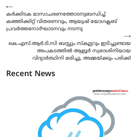
Post
⟵
കർക്കിടക മാസാചരണത്തോടനുബന്ധിച്ച്
navigation
കഞ്ഞിക്കിറ്റ് വിതരണവും, ആയുഷ് യോഗക്ലബ്
പ്രവർത്തനോദ്ഘാടനവും നടന്നു
⟶
കെ.എസ്.ആർ.ടി.സി ബസ്സും സ്കൂട്ടറും ഇടിച്ചുണ്ടായ
അപകടത്തിൽ ആളൂർ സ്വദേശിനിയായ
വിദ്യാർത്ഥിനി മരിച്ചു, അമ്മയ്ക്കും പരിക്ക്
Recent News