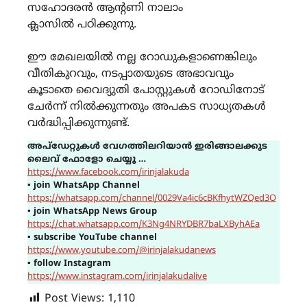
സഹോദരൻ ആന്റണി നാലാം
ക്ലാസിൽ പഠിക്കുന്നു.
ഈ മേഖലയിൽ നല്ല റോഡുകളാണെങ്കിലും
വീതികുറവും, നടപ്പാതയുടെ അഭാവവും
കൂടാതെ വൈദ്യുതി പോസ്റ്റുകൾ റോഡിനോട്
ചേർന്ന് നിൽക്കുന്നതും അപകട സാധ്യതകൾ
വർദ്ധിപ്പിക്കുന്നുണ്ട്.
അപ്ഡേറ്റുകൾ വേഗത്തിലറിയാൻ ഇരിങ്ങാലക്കുട
ലൈവ് ഫോളോ ചെയ്യൂ …
https://www.facebook.com/irinjalakuda
▪
join WhatsApp Channel
https://whatsapp.com/channel/0029Va4ic6cBKfhytWZQed3O
▪
join WhatsApp News Group
https://chat.whatsapp.com/K3Ng4NRYDBR7baLXByhAEa
▪
subscribe YouTube channel
https://www.youtube.com/@irinjalakudanews
▪
follow Instagram
https://www.instagram.com/irinjalakudalive
Post Views:
1,110