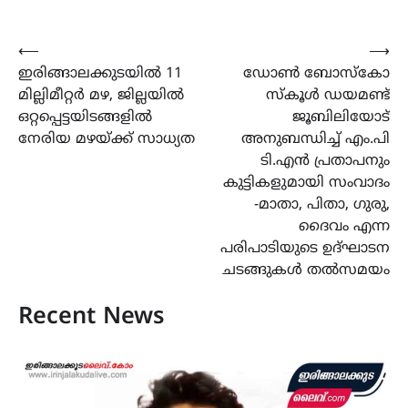
Post
⟵
⟶
ഇരിങ്ങാലക്കുടയിൽ 11
ഡോൺ ബോസ്കോ
navigation
മില്ലിമീറ്റർ മഴ, ജില്ലയിൽ
സ്കൂൾ ഡയമണ്ട്
ഒറ്റപ്പെട്ടയിടങ്ങളിൽ
ജൂബിലിയോട്
നേരിയ മഴയ്ക്ക് സാധ്യത
അനുബന്ധിച്ച് എം.പി
ടി.എൻ പ്രതാപനും
കുട്ടികളുമായി സംവാദം
-മാതാ, പിതാ, ഗുരു,
ദൈവം എന്ന
പരിപാടിയുടെ ഉദ്ഘാടന
ചടങ്ങുകൾ തൽസമയം
Recent News