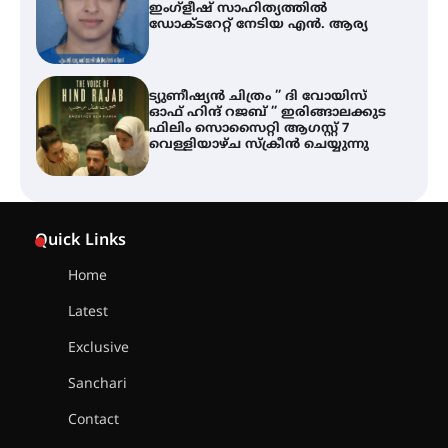
ഡോക്ടറേറ്റ് നേടിയ എൻ. ആര്യ
ട്യുണീഷ്യൻ ചിത്രം ” ദി വോയിസ്
ഓഫ് ഹിന്ദ് റജബ് ” ഇരിങ്ങാലക്കുട
ഫിലിം സൊസൈറ്റി ആഗസ്റ്റ് 7
വെള്ളിയാഴ്ച സ്‌ക്രീൻ ചെയ്യുന്നു
തിരനോട്ടം ‘അരങ്ങ് 2026’ ഉണർന്നു
Quick Links
Home
ഐ.ടി.യു. ബാങ്കിലെ
നിക്ഷേപകർക്ക് പണം തിരികെ
Latest
ലഭ്യമാക്കാൻ കേന്ദ്ര-കേരള
സർക്കാരുകൾ അടിയന്തരമായി
ഇടപെടണമെന്ന് ഐ.ടി.യു. ബാങ്ക്
Exclusive
നിക്ഷേപക സംരക്ഷണ സമിതി
Sanchari
ശക്തമായ കാറ്റിന് സാധ്യത –
Contact
ആഗസ്റ്റ് 12 വരെ മഴ തുടരും,