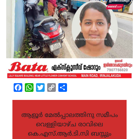
Facebook
WhatsApp
Twitter
Copy
Share
Link
ആളൂർ മേൽപ്പാലത്തിനു സമീപം
വെള്ളിയാഴ്ച രാവിലെ
കെ.എസ്.ആർ.ടി.സി ബസ്സും