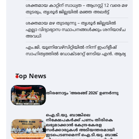
ശക്തമായ കാറ്റിന് സാധ്യത – ആഗസ്റ്റ് 12 വരെ മഴ
തുടരും, തൃശൂർ ജില്ലയിൽ മഞ്ഞ അലർട്ട്
ശക്തമായ മഴ തുടരുന്നു – തൃശൂർ ജില്ലയിൽ
എല്ലാ വിദ്യാഭ്യാസ സ്ഥാപനങ്ങൾക്കും ശനിയാഴ്ച
അവധി
എം.ജി. യൂണിവേഴ്‌സിറ്റിയിൽ നിന്ന് ഇംഗ്ളീഷ്
സാഹിത്യത്തിൽ ഡോക്ടറേറ്റ് നേടിയ എൻ. ആര്യ
Top News
തിരനോട്ടം ‘അരങ്ങ് 2026’ ഉണർന്നു
ഐ.ടി.യു. ബാങ്കിലെ
നിക്ഷേപകർക്ക് പണം തിരികെ
ലഭ്യമാക്കാൻ കേന്ദ്ര-കേരള
സർക്കാരുകൾ അടിയന്തരമായി
ഇടപെടണമെന്ന് ഐ.ടി.യു. ബാങ്ക്