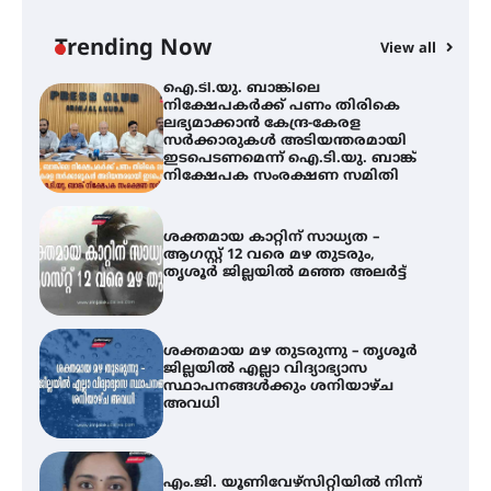
ന
Trending Now
View all
ഐ.ടി.യു. ബാങ്കിലെ
നിക്ഷേപകർക്ക് പണം തിരികെ
ലഭ്യമാക്കാൻ കേന്ദ്ര-കേരള
സർക്കാരുകൾ അടിയന്തരമായി
ഇടപെടണമെന്ന് ഐ.ടി.യു. ബാങ്ക്
നിക്ഷേപക സംരക്ഷണ സമിതി
ശക്തമായ കാറ്റിന് സാധ്യത –
ആഗസ്റ്റ് 12 വരെ മഴ തുടരും,
തൃശൂർ ജില്ലയിൽ മഞ്ഞ അലർട്ട്
ശക്തമായ മഴ തുടരുന്നു – തൃശൂർ
ജില്ലയിൽ എല്ലാ വിദ്യാഭ്യാസ
സ്ഥാപനങ്ങൾക്കും ശനിയാഴ്ച
അവധി
എം.ജി. യൂണിവേഴ്‌സിറ്റിയിൽ നിന്ന്
ഇംഗ്ളീഷ് സാഹിത്യത്തിൽ