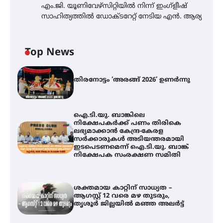
എം.ജി. യൂണിവേഴ്‌സിറ്റിയിൽ നിന്ന് ഇംഗ്ളീഷ്
സാഹിത്യത്തിൽ ഡോക്ടറേറ്റ് നേടിയ എൻ. ആര്യ
Top News
തിരനോട്ടം ‘അരങ്ങ് 2026’ ഉണർന്നു
ഐ.ടി.യു. ബാങ്കിലെ
നിക്ഷേപകർക്ക് പണം തിരികെ
ലഭ്യമാക്കാൻ കേന്ദ്ര-കേരള
സർക്കാരുകൾ അടിയന്തരമായി
ഇടപെടണമെന്ന് ഐ.ടി.യു. ബാങ്ക്
നിക്ഷേപക സംരക്ഷണ സമിതി
ശക്തമായ കാറ്റിന് സാധ്യത –
ആഗസ്റ്റ് 12 വരെ മഴ തുടരും,
തൃശൂർ ജില്ലയിൽ മഞ്ഞ അലർട്ട്