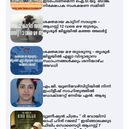
ഇടപെടണമെന്ന് ഐ.ടി.യു. ബാങ്ക്
നിക്ഷേപക സംരക്ഷണ സമിതി
ശക്തമായ കാറ്റിന് സാധ്യത –
ആഗസ്റ്റ് 12 വരെ മഴ തുടരും,
തൃശൂർ ജില്ലയിൽ മഞ്ഞ അലർട്ട്
ശക്തമായ മഴ തുടരുന്നു – തൃശൂർ
ജില്ലയിൽ എല്ലാ വിദ്യാഭ്യാസ
സ്ഥാപനങ്ങൾക്കും ശനിയാഴ്ച
അവധി
എം.ജി. യൂണിവേഴ്‌സിറ്റിയിൽ നിന്ന്
ഇംഗ്ളീഷ് സാഹിത്യത്തിൽ
ഡോക്ടറേറ്റ് നേടിയ എൻ. ആര്യ
ട്യുണീഷ്യൻ ചിത്രം ” ദി വോയിസ്
ഓഫ് ഹിന്ദ് റജബ് ” ഇരിങ്ങാലക്കുട
ഫിലിം സൊസൈറ്റി ആഗസ്റ്റ് 7