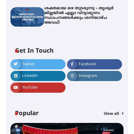
ശക്തമായ മഴ തുടരുന്നു – തൃശൂർ
ജില്ലയിൽ എല്ലാ വിദ്യാഭ്യാസ
സ്ഥാപനങ്ങൾക്കും ശനിയാഴ്ച
അവധി
ഐ.ടി.യു. ബാങ്കിലെ
Get In Touch
നിക്ഷേപകർക്ക് പണം തിരികെ
ലഭ്യമാക്കാൻ കേന്ദ്ര-കേരള
സർക്കാരുകൾ അടിയന്തരമായി
Twitter
Facebook
ഇടപെടണമെന്ന് ഐ.ടി.യു. ബാങ്ക്
നിക്ഷേപക സംരക്ഷണ സമിതി
LinkedIn
Instagram
YouTube
ശക്തമായ കാറ്റിന് സാധ്യത –
ആഗസ്റ്റ് 12 വരെ മഴ തുടരും,
തൃശൂർ ജില്ലയിൽ മഞ്ഞ അലർട്ട്
Popular
View all
ശക്തമായ മഴ തുടരുന്നു – തൃശൂർ
ജില്ലയിൽ എല്ലാ വിദ്യാഭ്യാസ
സ്ഥാപനങ്ങൾക്കും ശനിയാഴ്ച