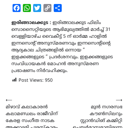
Facebook
WhatsApp
Twitter
Copy
Share
Link
ഇരിങ്ങാലക്കുട :
ഇരിങ്ങാലക്കുട ഫിലിം
സൊസൈറ്റിയുടെ ആഭിമുഖ്യത്തിൽ മാർച്ച് 31
വെള്ളിയാഴ്ച വൈകീട്ട് 5 ന് ഓർമ്മ ഹാളിൽ
ഇന്നസെന്റ് അനുസ്മരണവും ഇന്നസെന്റിന്റെ
ആദ്യകാല ചിത്രങ്ങളിൽ ഒന്നായ ”
ഇളക്കങ്ങളുടെ ” പ്രദർശനവും. ഇളക്കങ്ങളുടെ
സംവിധായകൻ മോഹൻ അനുസ്മരണ
പ്രഭാഷണം നിർവഹിക്കും.
Post Views:
950
Post
⟵
⟶
മിഴാവ് കലാകാരൻ
മുൻ നഗരസഭ
navigation
കലാമണ്ഡലം രാജീവിന്
കൗൺസിലറും
കേരള സംഗീത നാടക
സ്റ്റാൻഡിങ് കമ്മിറ്റി
അക്കാദമി പുരസ്‌കാരം
ചെയർമാനുമായിരുന്ന