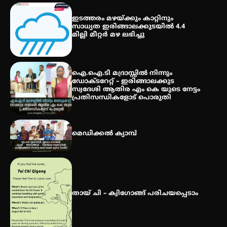
സെന്റ് ജോസഫ്സ് കോളജ്
കോമേഴ്‌സ് അസോസിയേഷന്
ഇടത്തരം മഴയ്ക്കും കാറ്റിനും
തുടക്കമായി
സാധ്യത ഇരിങ്ങാലക്കുടയിൽ 4.4
മില്ലി മീറ്റർ മഴ ലഭിച്ചു
കോമേഴ്സ് എക്സ്പോയുമായി
എസ് എൻ ഹയർ സെക്കൻഡറി
ഐ.ഐ.ടി മദ്രാസ്സിൽ നിന്നും
വിദ്യാർത്ഥികൾ
ഡോക്ടറേറ്റ് – ഇരിങ്ങാലക്കുട
സ്വദേശി ആതിര എം കെ യുടെ നേട്ടം
പ്രതിസന്ധികളോട് പൊരുതി
സർഗ്ഗസാഹിതി- കവിതാസംഗമം
2026 കവിതാ ചർച്ച കാട്ടൂർ, ടി. കെ.
മെഡിക്കൽ ക്യാമ്പ്
ബാലൻ ഹാളിൽ 16ന്
തായ് ചി – ക്വിഗോങ്ങ് പരിചയപ്പെടാം