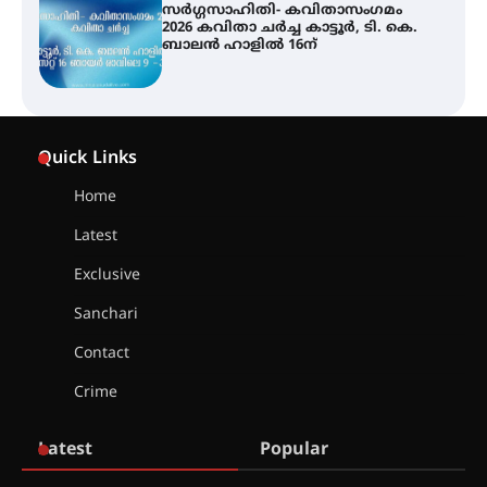
സർഗ്ഗസാഹിതി- കവിതാസംഗമം
2026 കവിതാ ചർച്ച കാട്ടൂർ, ടി. കെ.
ബാലൻ ഹാളിൽ 16ന്
ശക്തമായ മഴ തുടരുന്നു – തൃശൂർ
ജില്ലയിൽ എല്ലാ വിദ്യാഭ്യാസ
Quick Links
സ്ഥാപനങ്ങൾക്കും ശനിയാഴ്ച
അവധി
Home
Latest
എം.ജി. യൂണിവേഴ്‌സിറ്റിയിൽ നിന്ന്
ഇംഗ്ളീഷ് സാഹിത്യത്തിൽ
Exclusive
ഡോക്ടറേറ്റ് നേടിയ എൻ. ആര്യ
Sanchari
Contact
ട്യുണീഷ്യൻ ചിത്രം ” ദി വോയിസ്
ഓഫ് ഹിന്ദ് റജബ് ” ഇരിങ്ങാലക്കുട
Crime
ഫിലിം സൊസൈറ്റി ആഗസ്റ്റ് 7
വെള്ളിയാഴ്ച സ്‌ക്രീൻ ചെയ്യുന്നു
Latest
Popular