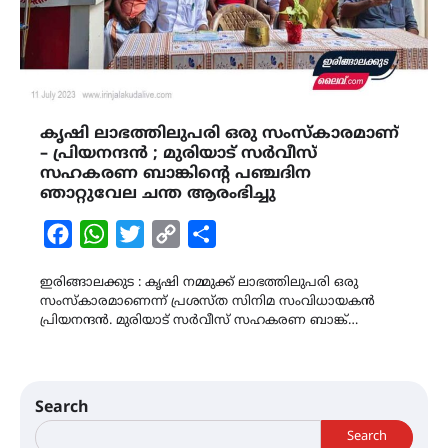
കൃഷി ലാഭത്തിലുപരി ഒരു സംസ്കാരമാണ്
– പ്രിയനന്ദൻ ; മുരിയാട് സർവീസ്
സഹകരണ ബാങ്കിന്‍റെ പഞ്ചദിന
ഞാറ്റുവേല ചന്ത ആരംഭിച്ചു
Facebook
WhatsApp
Twitter
Copy
Share
Link
ഇരിങ്ങാലക്കുട : കൃഷി നമ്മുക്ക് ലാഭത്തിലുപരി ഒരു
സംസ്കാരമാണെന്ന് പ്രശസ്ത സിനിമ സംവിധായകൻ
പ്രിയനന്ദൻ. മുരിയാട് സർവീസ് സഹകരണ ബാങ്ക്…
Search
Search