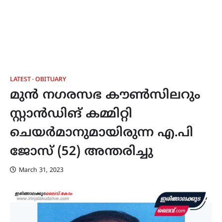
LATEST
OBITUARY
മുൻ നഗരസഭ കൗൺസിലറും
സ്റ്റാൻഡിങ് കമ്മിറ്റി
ചെയർമാനുമായിരുന്ന എ.പി
ജോസ് (52) അന്തരിച്ചു
March 31, 2023