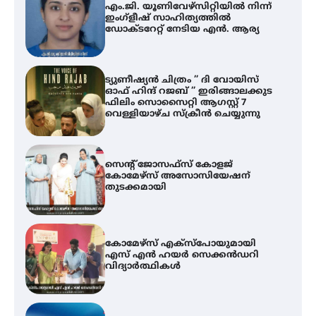
A
എം.ജി. യൂണിവേഴ്‌സിറ്റിയിൽ നിന്ന്
എ
ഇംഗ്ളീഷ് സാഹിത്യത്തിൽ
ഡോക്ടറേറ്റ് നേടിയ എൻ. ആര്യ
ഇ
ന
ട്യുണീഷ്യൻ ചിത്രം ” ദി വോയിസ്
ഓഫ് ഹിന്ദ് റജബ് ” ഇരിങ്ങാലക്കുട
ഫിലിം സൊസൈറ്റി ആഗസ്റ്റ് 7
വെള്ളിയാഴ്ച സ്‌ക്രീൻ ചെയ്യുന്നു
സെന്റ് ജോസഫ്സ് കോളജ്
കോമേഴ്‌സ് അസോസിയേഷന്
തുടക്കമായി
കോമേഴ്സ് എക്സ്പോയുമായി
എസ് എൻ ഹയർ സെക്കൻഡറി
വിദ്യാർത്ഥികൾ