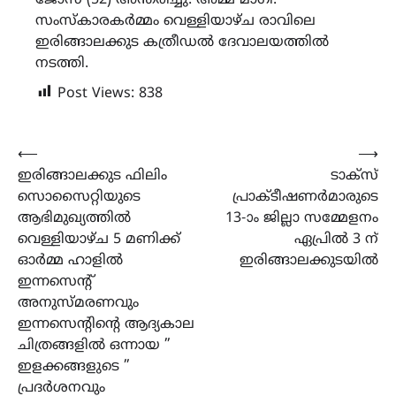
സംസ്കാരകർമ്മം വെള്ളിയാഴ്ച രാവിലെ
ഇരിങ്ങാലക്കുട കത്രീഡൽ ദേവാലയത്തിൽ
നടത്തി.
Post Views:
838
Post
⟵
⟶
ഇരിങ്ങാലക്കുട ഫിലിം
ടാക്സ്
navigation
സൊസൈറ്റിയുടെ
പ്രാക്ടീഷണർമാരുടെ
ആഭിമുഖ്യത്തിൽ
13-ാം ജില്ലാ സമ്മേളനം
വെള്ളിയാഴ്ച 5 മണിക്ക്
ഏപ്രിൽ 3 ന്
ഓർമ്മ ഹാളിൽ
ഇരിങ്ങാലക്കുടയിൽ
ഇന്നസെന്റ്
അനുസ്മരണവും
ഇന്നസെന്റിന്റെ ആദ്യകാല
ചിത്രങ്ങളിൽ ഒന്നായ ”
ഇളക്കങ്ങളുടെ ”
പ്രദർശനവും