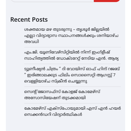
Recent Posts
ശക്തമായ മഴ തുടരുന്നു – തൃശൂർ ജില്ലയിൽ
എല്ലാ വിദ്യാഭ്യാസ സ്ഥാപനങ്ങൾക്കും ശനിയാഴ്ച
അവധി
എം.ജി. യൂണിവേഴ്‌സിറ്റിയിൽ നിന്ന് ഇംഗ്ളീഷ്
സാഹിത്യത്തിൽ ഡോക്ടറേറ്റ് നേടിയ എൻ. ആര്യ
ട്യുണീഷ്യൻ ചിത്രം ” ദി വോയിസ് ഓഫ് ഹിന്ദ് റജബ്
” ഇരിങ്ങാലക്കുട ഫിലിം സൊസൈറ്റി ആഗസ്റ്റ് 7
വെള്ളിയാഴ്ച സ്‌ക്രീൻ ചെയ്യുന്നു
സെന്റ് ജോസഫ്സ് കോളജ് കോമേഴ്‌സ്
അസോസിയേഷന് തുടക്കമായി
കോമേഴ്സ് എക്സ്പോയുമായി എസ് എൻ ഹയർ
സെക്കൻഡറി വിദ്യാർത്ഥികൾ