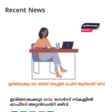
Recent News
ഇരിങ്ങാലക്കുട ഗവ: ഗേൾസ് സ്കൂളിൽ
ഓഫീസ് അറ്റൻഡൻറ് ഒഴിവ്