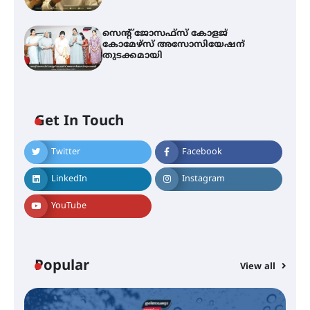
സെന്റ് ജോസഫ്സ് കോളജ്
കോമേഴ്‌സ് അസോസിയേഷന്
തുടക്കമായി
Get In Touch
Twitter
Facebook
എം.ജി. യൂണിവേഴ്‌സിറ്റിയിൽ നിന്ന്
ഇംഗ്ളീഷ് സാഹിത്യത്തിൽ
LinkedIn
Instagram
ഡോക്ടറേറ്റ് നേടിയ എൻ. ആര്യ
YouTube
ട്യുണീഷ്യൻ ചിത്രം ” ദി വോയിസ്
ഓഫ് ഹിന്ദ് റജബ് ” ഇരിങ്ങാലക്കുട
ഫിലിം സൊസൈറ്റി ആഗസ്റ്റ് 7
Popular
View all
വെള്ളിയാഴ്ച സ്‌ക്രീൻ ചെയ്യുന്നു