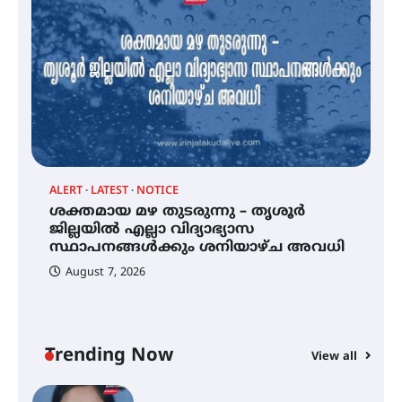
സെന്റ് ജോസഫ്സ് കോളജ്
കോമേഴ്‌സ് അസോസിയേഷന്
തുടക്കമായി
കോമേഴ്സ് എക്സ്പോയുമായി
എസ് എൻ ഹയർ സെക്കൻഡറി
വിദ്യാർത്ഥികൾ
ALERT
LATEST
NOTICE
്
ശക്തമായ മഴ തുടരുന്നു – തൃശൂർ
സർഗ്ഗസാഹിതി- കവിതാസംഗമം
2026 കവിതാ ചർച്ച കാട്ടൂർ, ടി. കെ.
ജില്ലയിൽ എല്ലാ വിദ്യാഭ്യാസ
ബാലൻ ഹാളിൽ 16ന്
സ്ഥാപനങ്ങൾക്കും ശനിയാഴ്ച അവധി
August 7, 2026
ശക്തമായ മഴ തുടരുന്നു – തൃശൂർ
ജില്ലയിൽ എല്ലാ വിദ്യാഭ്യാസ
സ്ഥാപനങ്ങൾക്കും ശനിയാഴ്ച
അവധി
Trending Now
View all