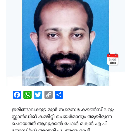
Facebook
WhatsApp
Twitter
Copy
Share
Link
ഇരിങ്ങാലക്കുട മുൻ നഗരസഭ കൗൺസിലറും
സ്റ്റാൻഡിങ് കമ്മിറ്റി ചെയർമാനും ആയിരുന്ന
ചെറയത്ത് ആലുക്കൽ പോൾ മകൻ എ പി
ജോസ് (52) അന്തരിച്ചു. അമ്മ മാഗി.