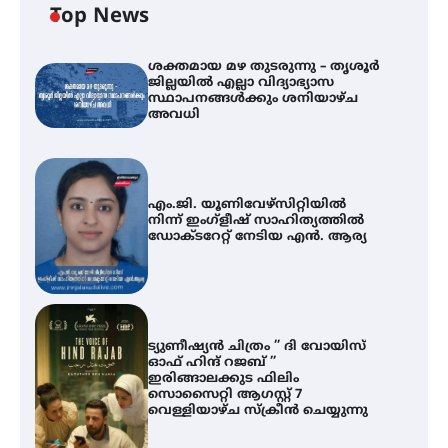
Top News
ശക്തമായ മഴ തുടരുന്നു – തൃശൂർ
ജില്ലയിൽ എല്ലാ വിദ്യാഭ്യാസ
സ്ഥാപനങ്ങൾക്കും ശനിയാഴ്ച
അവധി
എം.ജി. യൂണിവേഴ്‌സിറ്റിയിൽ
നിന്ന് ഇംഗ്ളീഷ് സാഹിത്യത്തിൽ
ഡോക്ടറേറ്റ് നേടിയ എൻ. ആര്യ
ട്യുണീഷ്യൻ ചിത്രം ” ദി വോയിസ്
ഓഫ് ഹിന്ദ് റജബ് ”
ഇരിങ്ങാലക്കുട ഫിലിം
സൊസൈറ്റി ആഗസ്റ്റ് 7
വെള്ളിയാഴ്ച സ്‌ക്രീൻ ചെയ്യുന്നു