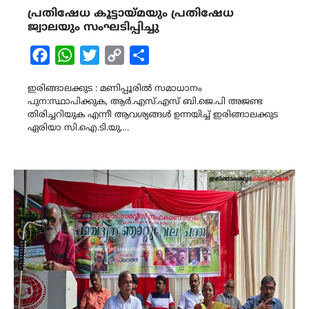
പ്രതിഷേധ കൂട്ടായ്മയും പ്രതിഷേധ
ജ്വാലയും സംഘടിപ്പിച്ചു
Facebook
WhatsApp
Twitter
Copy
Share
Link
ഇരിങ്ങാലക്കുട : മണിപ്പൂരിൽ സമാധാനം
പുന:സ്ഥാപിക്കുക, ആർ.എസ്.എസ് ബി.ജെ.പി അജണ്ട
തിരിച്ചറിയുക എന്നീ ആവശ്യങ്ങൾ ഉന്നയിച്ച് ഇരിങ്ങാലക്കുട
ഏരിയാ സി.ഐ.ടി.യു,…