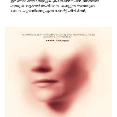
ഇരിങ്ങാലക്കുട : സൂര്യശ്രീ ക്രിയേഷൻസിന്റെ ബാനറിൽ
ഷാജു പൊറ്റക്കൽ സംവിധാനം ചെയ്യുന്ന അന്നയുടെ
മോഹം പൂവണിഞ്ഞു എന്ന ഷോർട്ട് ഫിലിമിന്റെ…