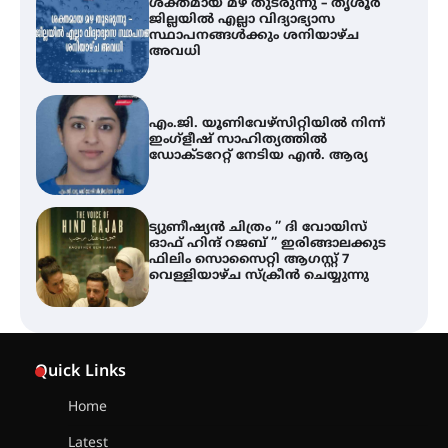
എം.ജി. യൂണിവേഴ്‌സിറ്റിയിൽ നിന്ന്
ഇംഗ്ളീഷ് സാഹിത്യത്തിൽ
ഡോക്ടറേറ്റ് നേടിയ എൻ. ആര്യ
ട്യുണീഷ്യൻ ചിത്രം ” ദി വോയിസ്
ഓഫ് ഹിന്ദ് റജബ് ” ഇരിങ്ങാലക്കുട
ഫിലിം സൊസൈറ്റി ആഗസ്റ്റ് 7
വെള്ളിയാഴ്ച സ്‌ക്രീൻ ചെയ്യുന്നു
തിരനോട്ടം ‘അരങ്ങ് 2026’ ഉണർന്നു
ഐ.ടി.യു. ബാങ്കിലെ
നിക്ഷേപകർക്ക് പണം തിരികെ
ലഭ്യമാക്കാൻ കേന്ദ്ര-കേരള
Quick Links
സർക്കാരുകൾ അടിയന്തരമായി
ഇടപെടണമെന്ന് ഐ.ടി.യു. ബാങ്ക്
നിക്ഷേപക സംരക്ഷണ സമിതി
Home
Latest