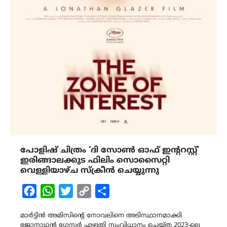
പോളിഷ് ചിത്രം ‘ദി സോൺ ഓഫ് ഇൻ്ററസ്റ്റ്’
ഇരിങ്ങാലക്കുട ഫിലിം സൊസൈറ്റി
വെള്ളിയാഴ്ച സ്ക്രീൻ ചെയ്യുന്നു
Facebook
WhatsApp
Twitter
Copy
Share
Link
മാർട്ടിൻ അമിസിൻ്റെ നോവലിനെ അടിസ്ഥാനമാക്കി
ജോനാഥൻ ഗ്ലേസർ എഴുതി സംവിധാനം ചെയ്‌ത 2023-ലെ