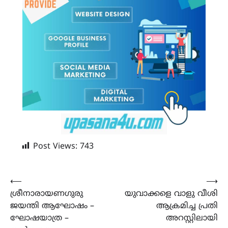
Post Views:
743
Post
⟵
⟶
ശ്രീനാരായണഗുരു
യുവാക്കളെ വാളു വീശി
navigation
ജയന്തി ആഘോഷം –
ആക്രമിച്ച പ്രതി
ഘോഷയാത്ര –
അറസ്റ്റിലായി