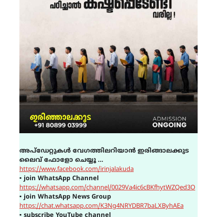
അപ്ഡേറ്റുകൾ വേഗത്തിലറിയാൻ ഇരിങ്ങാലക്കുട
ലൈവ് ഫോളോ ചെയ്യൂ …
https://www.facebook.com/irinjalakuda
▪
join WhatsApp Channel
https://whatsapp.com/channel/0029Va4ic6cBKfhytWZQed3O
▪
join WhatsApp News Group
https://chat.whatsapp.com/K3Ng4NRYDBR7baLXByhAEa
▪
subscribe YouTube channel