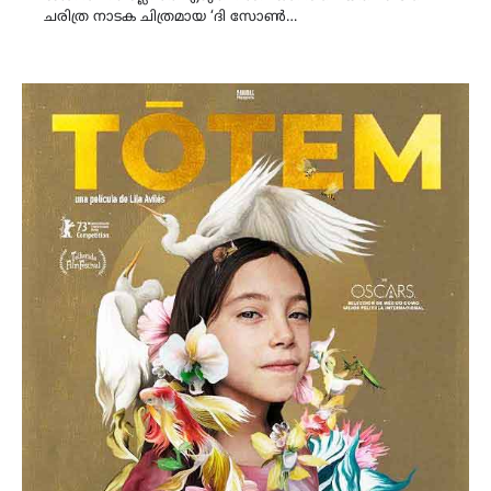
ചരിത്ര നാടക ചിത്രമായ ‘ദി സോൺ…