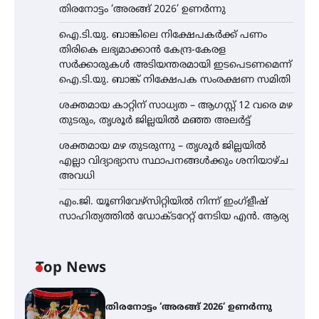
തിരനോട്ടം ‘അരങ്ങ് 2026’ ഉണർന്നു
ഐ.ടി.യു. ബാങ്കിലെ നിക്ഷേപകർക്ക് പണം
തിരികെ ലഭ്യമാക്കാൻ കേന്ദ്ര-കേരള
സർക്കാരുകൾ അടിയന്തരമായി ഇടപെടണമെന്ന്
ഐ.ടി.യു. ബാങ്ക് നിക്ഷേപക സംരക്ഷണ സമിതി
ശക്തമായ കാറ്റിന് സാധ്യത – ആഗസ്റ്റ് 12 വരെ മഴ
തുടരും, തൃശൂർ ജില്ലയിൽ മഞ്ഞ അലർട്ട്
ശക്തമായ മഴ തുടരുന്നു – തൃശൂർ ജില്ലയിൽ
എല്ലാ വിദ്യാഭ്യാസ സ്ഥാപനങ്ങൾക്കും ശനിയാഴ്ച
അവധി
എം.ജി. യൂണിവേഴ്‌സിറ്റിയിൽ നിന്ന് ഇംഗ്ളീഷ്
സാഹിത്യത്തിൽ ഡോക്ടറേറ്റ് നേടിയ എൻ. ആര്യ
Top News
തിരനോട്ടം ‘അരങ്ങ് 2026’ ഉണർന്നു