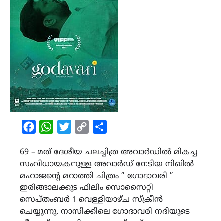
Facebook
WhatsApp
Twitter
Copy
Share
Link
69 – മത് ദേശീയ ചലച്ചിത്ര അവാർഡിൽ മികച്ച
സംവിധായകനുള്ള അവാർഡ് നേടിയ നിഖിൽ
മഹാജന്‍റെ മറാത്തി ചിത്രം ” ഗോദാവരി ”
ഇരിങ്ങാലക്കുട ഫിലിം സൊസൈറ്റി
സെപ്തംബർ 1 വെള്ളിയാഴ്ച സ്ക്രീൻ
ചെയ്യുന്നു. നാസിക്കിലെ ഗോദാവരി നദിയുടെ