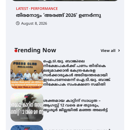
തിരനോട്ടം ‘അരങ്ങ് 2026’ ഉണർന്നു
LATEST
PERFORMANCE
EX
തിരനോട്ടം ‘അരങ്ങ് 2026’ ഉണർന്നു
ഐ
പ
August 8, 2026
ി
ക
ഐ.ടി.യു. ബാങ്കിലെ
ഇ
നിക്ഷേപകർക്ക് പണം തിരികെ
ലഭ്യമാക്കാൻ കേന്ദ്ര-കേരള
ന
സർക്കാരുകൾ അടിയന്തരമായി
ഇടപെടണമെന്ന് ഐ.ടി.യു. ബാങ്ക്
Trending Now
View all
നിക്ഷേപക സംരക്ഷണ സമിതി
ശക്തമായ കാറ്റിന് സാധ്യത –
ആഗസ്റ്റ് 12 വരെ മഴ തുടരും,
തൃശൂർ ജില്ലയിൽ മഞ്ഞ അലർട്ട്
ശക്തമായ മഴ തുടരുന്നു – തൃശൂർ
ജില്ലയിൽ എല്ലാ വിദ്യാഭ്യാസ
സ്ഥാപനങ്ങൾക്കും ശനിയാഴ്ച
അവധി