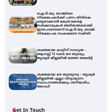
ഐ.ടി.യു. ബാങ്കിലെ
നിക്ഷേപകർക്ക് പണം തിരികെ
ലഭ്യമാക്കാൻ കേന്ദ്ര-കേരള
സർക്കാരുകൾ അടിയന്തരമായി
ഇടപെടണമെന്ന് ഐ.ടി.യു. ബാങ്ക്
നിക്ഷേപക സംരക്ഷണ സമിതി
ശക്തമായ കാറ്റിന് സാധ്യത –
ആഗസ്റ്റ് 12 വരെ മഴ തുടരും,
തൃശൂർ ജില്ലയിൽ മഞ്ഞ അലർട്ട്
ശക്തമായ മഴ തുടരുന്നു – തൃശൂർ
ജില്ലയിൽ എല്ലാ വിദ്യാഭ്യാസ
ഐ.ടി.യു. ബാങ്കിലെ
സ്ഥാപനങ്ങൾക്കും ശനിയാഴ്ച
നിക്ഷേപകർക്ക് പണം തിരികെ
അവധി
ലഭ്യമാക്കാൻ കേന്ദ്ര-കേരള
സർക്കാരുകൾ അടിയന്തരമായി
ഇടപെടണമെന്ന് ഐ.ടി.യു. ബാങ്ക്
നിക്ഷേപക സംരക്ഷണ സമിതി
Get In Touch