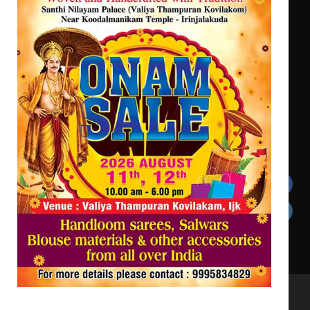
സർഗ്ഗസാഹിതി- കവിതാസംഗമം 2026
കവിതാ ചർച്ച കാട്ടൂർ, ടി. കെ.
ബാലൻ ഹാളിൽ 16ന്
ഇടത്തരം മഴയ്ക്കും കാറ്റിനും
സാധ്യത ഇരിങ്ങാലക്കുടയിൽ 4.4
മില്ലി മീറ്റർ മഴ ലഭിച്ചു
Get In Touch
Twitter
Facebook
LinkedIn
Instagram
YouTube
All Rights Reserved to irinjalakudalive.com Powered
by upasana4u.com