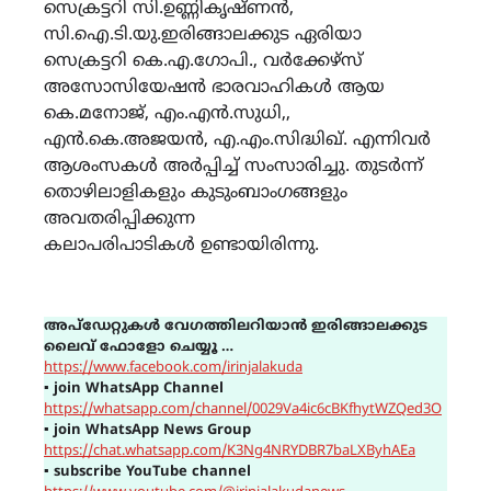
സെക്രട്ടറി സി.ഉണ്ണികൃഷ്ണൻ,
സി.ഐ.ടി.യു.ഇരിങ്ങാലക്കുട ഏരിയാ
സെക്രട്ടറി കെ.എ.ഗോപി., വർക്കേഴ്സ്
അസോസിയേഷൻ ഭാരവാഹികൾ ആയ
കെ.മനോജ്, എം.എൻ.സുധി,,
എൻ.കെ.അജയൻ, എ.എം.സിദ്ധിഖ്. എന്നിവർ
ആശംസകൾ അർപ്പിച്ച് സംസാരിച്ചു. തുടർന്ന്
തൊഴിലാളികളും കുടുംബാംഗങ്ങളും
അവതരിപ്പിക്കുന്ന
കലാപരിപാടികൾ ഉണ്ടായിരിന്നു.
അപ്ഡേറ്റുകൾ വേഗത്തിലറിയാൻ ഇരിങ്ങാലക്കുട
ലൈവ് ഫോളോ ചെയ്യൂ …
https://www.facebook.com/irinjalakuda
▪
join WhatsApp Channel
https://whatsapp.com/channel/0029Va4ic6cBKfhytWZQed3O
▪
join WhatsApp News Group
https://chat.whatsapp.com/K3Ng4NRYDBR7baLXByhAEa
▪
subscribe YouTube channel