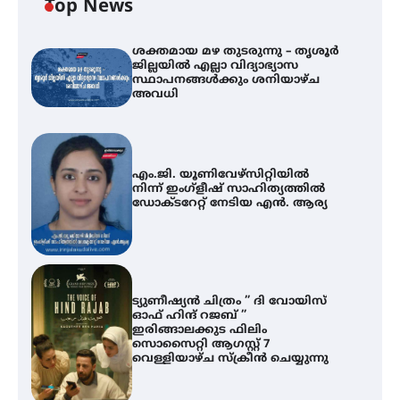
Top News
ശക്തമായ മഴ തുടരുന്നു – തൃശൂർ
ജില്ലയിൽ എല്ലാ വിദ്യാഭ്യാസ
സ്ഥാപനങ്ങൾക്കും ശനിയാഴ്ച
അവധി
എം.ജി. യൂണിവേഴ്‌സിറ്റിയിൽ
നിന്ന് ഇംഗ്ളീഷ് സാഹിത്യത്തിൽ
ഡോക്ടറേറ്റ് നേടിയ എൻ. ആര്യ
ട്യുണീഷ്യൻ ചിത്രം ” ദി വോയിസ്
ഓഫ് ഹിന്ദ് റജബ് ”
ഇരിങ്ങാലക്കുട ഫിലിം
സൊസൈറ്റി ആഗസ്റ്റ് 7
വെള്ളിയാഴ്ച സ്‌ക്രീൻ ചെയ്യുന്നു