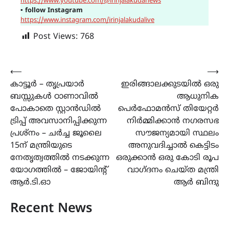
https://www.youtube.com/@irinjalakudanews
▪
follow Instagram
https://www.instagram.com/irinjalakudalive
Post Views:
768
Post
⟵
⟶
കാട്ടൂർ – തൃപ്രയാർ
ഇരിങ്ങാലക്കുടയിൽ ഒരു
navigation
ബസ്സുകൾ ഠാണാവില്‍
ആധുനിക
പോകാതെ സ്റ്റാൻഡിൽ
പെർഫോമൻസ് തിയേറ്റർ
ട്രിപ്പ് അവസാനിപ്പിക്കുന്ന
നിർമ്മിക്കാൻ നഗരസഭ
പ്രശ്നം – ചർച്ച ജൂലൈ
സൗജന്യമായി സ്ഥലം
15ന് മന്ത്രിയുടെ
അനുവദിച്ചാൽ കെട്ടിടം
നേതൃത്വത്തിൽ നടക്കുന്ന
ഒരുക്കാൻ ഒരു കോടി രൂപ
യോഗത്തിൽ – ജോയിന്റ്
വാഗ്‌ദനം ചെയ്ത മന്ത്രി
ആർ.ടി.ഓ
ആർ ബിന്ദു
Recent News