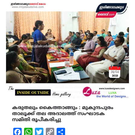
കരുതലും കൈത്താങ്ങും : മുകുന്ദപുരം
താലൂക്ക് തല അദാലത്ത് സംഘാടക
സമിതി രൂപീകരിച്ചു
Facebook
WhatsApp
Twitter
Copy
Share