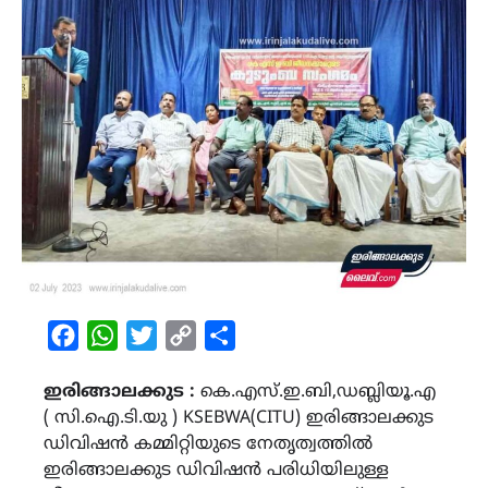
Facebook
WhatsApp
Twitter
Copy
Share
Link
ഇരിങ്ങാലക്കുട :
കെ.എസ്.ഇ.ബി,ഡബ്ലിയൂ.എ
( സി.ഐ.ടി.യു ) KSEBWA(CITU) ഇരിങ്ങാലക്കുട
ഡിവിഷൻ കമ്മിറ്റിയുടെ നേതൃത്വത്തിൽ
ഇരിങ്ങാലക്കുട ഡിവിഷൻ പരിധിയിലുള്ള