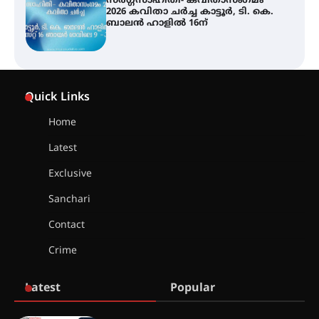
സർഗ്ഗസാഹിതി- കവിതാസംഗമം
2026 കവിതാ ചർച്ച കാട്ടൂർ, ടി. കെ.
ബാലൻ ഹാളിൽ 16ന്
ശക്തമായ മഴ തുടരുന്നു – തൃശൂർ
ജില്ലയിൽ എല്ലാ വിദ്യാഭ്യാസ
Quick Links
സ്ഥാപനങ്ങൾക്കും ശനിയാഴ്ച
അവധി
Home
Latest
എം.ജി. യൂണിവേഴ്‌സിറ്റിയിൽ നിന്ന്
ഇംഗ്ളീഷ് സാഹിത്യത്തിൽ
Exclusive
ഡോക്ടറേറ്റ് നേടിയ എൻ. ആര്യ
Sanchari
Contact
ട്യുണീഷ്യൻ ചിത്രം ” ദി വോയിസ്
ഓഫ് ഹിന്ദ് റജബ് ” ഇരിങ്ങാലക്കുട
Crime
ഫിലിം സൊസൈറ്റി ആഗസ്റ്റ് 7
വെള്ളിയാഴ്ച സ്‌ക്രീൻ ചെയ്യുന്നു
Latest
Popular