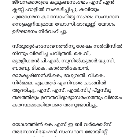
ജീവനക്കാരുടെ കുടുംബസംഗമം എസ് എൻ
ക്ലബ്ബ് ഹാളിൽ സംഘടിപ്പിച്ചു. കവിയും
പുരോഗമന കലാസാഹിത്യ സംഘം സംസ്ഥാന
സെക്രട്ടറിയുമായ ഡോ.സി.രാവുണ്ണി യോഗം
ഉദ്ഘാടനം നിർവഹിച്ചു.
സ്തുതൃർഹസേവനത്തിനു ശേഷം സർവീസിൽ
നിന്നും വിരമിച്ച പവിത്രൻ. കെ.വി,
മുരളീധരൻ.പി.എൻ, സുനിൽകുമാർ.യു.സി,
ബാബു. ടി.കെ, കാർത്തികേയൻ,
രാമകൃഷ്ണൻ.ടി.കെ, ഭാഗ്യവതി. വി.കെ,
നിർമ്മല. എം.ആർ എന്നിവരെ ചടങ്ങിൽ
ആദരിച്ചു. എസ്. എസ്. എൽ.സി,/ പ്ളസ്ടു
തലത്തിലും ഉന്നതവിദ്യാഭ്യാസരംഗത്തും വിജയം
കരസ്ഥമാക്കിയവരെ അനുമോദിച്ചു.
യോഗത്തിൽ കെ എസ് ഇ ബി വർക്കേഴ്സ്
അസോസിയേഷൻ സംസ്ഥാന ജോയിന്റ്