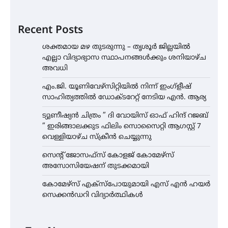
Recent Posts
ശക്തമായ മഴ തുടരുന്നു – തൃശൂർ ജില്ലയിൽ
എല്ലാ വിദ്യാഭ്യാസ സ്ഥാപനങ്ങൾക്കും ശനിയാഴ്ച
അവധി
എം.ജി. യൂണിവേഴ്‌സിറ്റിയിൽ നിന്ന് ഇംഗ്ളീഷ്
സാഹിത്യത്തിൽ ഡോക്ടറേറ്റ് നേടിയ എൻ. ആര്യ
ട്യുണീഷ്യൻ ചിത്രം ” ദി വോയിസ് ഓഫ് ഹിന്ദ് റജബ്
” ഇരിങ്ങാലക്കുട ഫിലിം സൊസൈറ്റി ആഗസ്റ്റ് 7
വെള്ളിയാഴ്ച സ്‌ക്രീൻ ചെയ്യുന്നു
സെന്റ് ജോസഫ്സ് കോളജ് കോമേഴ്‌സ്
അസോസിയേഷന് തുടക്കമായി
കോമേഴ്സ് എക്സ്പോയുമായി എസ് എൻ ഹയർ
സെക്കൻഡറി വിദ്യാർത്ഥികൾ