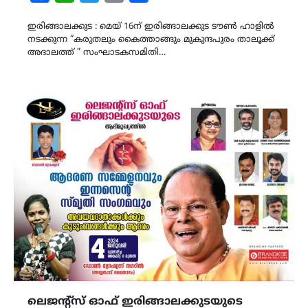
Link
ഇരിങ്ങാലക്കുട : മെയ് 16ന് ഇരിങ്ങാലക്കുട ടൗൺ ഹാളിൽ
നടക്കുന്ന “കരുതലും കൈത്താങ്ങും മുകുന്ദപുരം താലൂക്ക്
അദാലത്ത് ” സംഘാടകസമിതി…
ലെജന്റ്‌സ് ഓഫ് ഇരിങ്ങാലക്കുടയുടെ