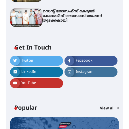
സെന്റ് ജോസഫ്സ് കോളജ്
കോമേഴ്‌സ് അസോസിയേഷന്
തുടക്കമായി
Get In Touch
Twitter
Facebook
എം.ജി. യൂണിവേഴ്‌സിറ്റിയിൽ നിന്ന്
ഇംഗ്ളീഷ് സാഹിത്യത്തിൽ
LinkedIn
Instagram
ഡോക്ടറേറ്റ് നേടിയ എൻ. ആര്യ
YouTube
ട്യുണീഷ്യൻ ചിത്രം ” ദി വോയിസ്
ഓഫ് ഹിന്ദ് റജബ് ” ഇരിങ്ങാലക്കുട
ഫിലിം സൊസൈറ്റി ആഗസ്റ്റ് 7
Popular
View all
വെള്ളിയാഴ്ച സ്‌ക്രീൻ ചെയ്യുന്നു