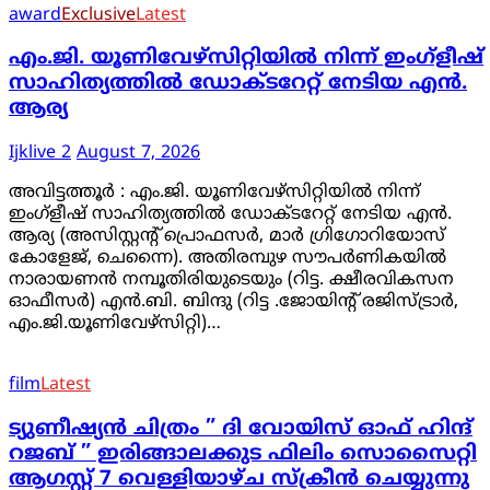
award
Exclusive
Latest
എം.ജി. യൂണിവേഴ്‌സിറ്റിയിൽ നിന്ന് ഇംഗ്ളീഷ്
സാഹിത്യത്തിൽ ഡോക്ടറേറ്റ് നേടിയ എൻ.
ആര്യ
Ijklive 2
August 7, 2026
അവിട്ടത്തൂർ : എം.ജി. യൂണിവേഴ്‌സിറ്റിയിൽ നിന്ന്
ഇംഗ്ളീഷ് സാഹിത്യത്തിൽ ഡോക്ടറേറ്റ് നേടിയ എൻ.
ആര്യ (അസിസ്റ്റൻ്റ് പ്രൊഫസർ, മാർ ഗ്രിഗോറിയോസ്
കോളേജ്, ചെന്നൈ). അതിരമ്പുഴ സൗപർണികയിൽ
നാരായണൻ നമ്പൂതിരിയുടെയും (റിട്ട. ക്ഷീരവികസന
ഓഫീസർ) എൻ.ബി. ബിന്ദു (റിട്ട .ജോയിന്റ് രജിസ്ട്രാർ,
എം.ജി.യൂണിവേഴ്‌സിറ്റി)…
film
Latest
ട്യുണീഷ്യൻ ചിത്രം ” ദി വോയിസ് ഓഫ് ഹിന്ദ്
റജബ് ” ഇരിങ്ങാലക്കുട ഫിലിം സൊസൈറ്റി
ആഗസ്റ്റ് 7 വെള്ളിയാഴ്ച സ്‌ക്രീൻ ചെയ്യുന്നു