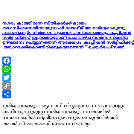
നഗരം കാത്തിരുന്ന സ്ത്രീകൾക്ക് മാത്രം
താമസിക്കുന്നതിനായുള്ള ഷീ ലോഡ്‌ജ് യാഥാർഥ്യമാകുന്നു,
പക്ഷെ കെട്ടിട നിർമാണ ചട്ടങ്ങൾ പാലിക്കാതെയും കംപ്ലീഷൻ
സർട്ടിഫിക്കറ്റ് ഇല്ലാതെയുമാണ് ചൊവാഴ്ച നഗരസഭ കെട്ടിടം
ഉദ്‌ഘാടനം ചെയ്യുന്നതെന്ന് ആക്ഷേപം, കംപ്ലീഷൻ സർട്ടിഫിക്കറ്റ
‘തയാറാക്കികൊണ്ടിരിക്കുകയാണെന്ന് ” ചെയർപേഴ്സൺ
Facebook
WhatsApp
Twitter
Copy
Link
Share
ഇരിങ്ങാലക്കുട : ഒട്ടനവധി വിദ്യാഭ്യാസ സ്ഥാപനങ്ങളും
ഓഫീസുകളുമുള്ള ഇരിങ്ങാലക്കുട നഗരത്തിൽ
നഗരസഭയിൽ സ്ത്രീകളുടെ സുരക്ഷ മുൻനിർത്തി
അവർക്ക് മാത്രമായി താമസസൗകര്യം…