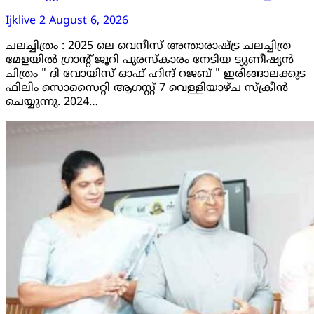
Ijklive 2
August 6, 2026
ചലച്ചിത്രം : 2025 ലെ വെനീസ് അന്താരാഷ്ട്ര ചലച്ചിത്ര
മേളയിൽ ഗ്രാൻ്റ് ജൂറി പുരസ്കാരം നേടിയ ട്യുണീഷ്യൻ
ചിത്രം " ദി വോയിസ് ഓഫ് ഹിന്ദ് റജബ് " ഇരിങ്ങാലക്കുട
ഫിലിം സൊസൈറ്റി ആഗസ്റ്റ് 7 വെള്ളിയാഴ്ച സ്‌ക്രീൻ
ചെയ്യുന്നു. 2024…