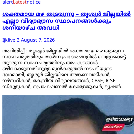
alert
Latest
notice
ശക്തമായ മഴ തുടരുന്നു – തൃശൂർ ജില്ലയിൽ
എല്ലാ വിദ്യാഭ്യാസ സ്ഥാപനങ്ങൾക്കും
ശനിയാഴ്ച അവധി
Ijklive 2
August 7, 2026
അറിയിപ്പ് : തൃശൂർ ജില്ലയിൽ ശക്തമായ മഴ തുടരുന്ന
സാഹചര്യത്തിലും താഴ്ന്ന പ്രദേശങ്ങളിൽ വെള്ളക്കെട്ട്
തുടരുന്ന സാഹചര്യത്തിലും അപകടങ്ങൾ
ഒഴിവാക്കുന്നതിനുള്ള മുൻകരുതൽ നടപടിയുടെ
ഭാഗമായി, തൃശൂർ ജില്ലയിലെ അങ്കണവാടികൾ,
നഴ്സറികൾ, കേന്ദ്രീയ വിദ്യാലയങ്ങൾ, CBSE, ICSE
സ്കൂളുകൾ, പ്രൊഫഷണൽ കോളേജുകൾ, ട്യൂഷൻ…