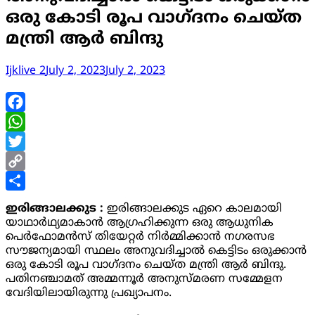
ഒരു കോടി രൂപ വാഗ്‌ദനം ചെയ്ത
മന്ത്രി ആർ ബിന്ദു
Ijklive 2
July 2, 2023
July 2, 2023
Facebook
WhatsApp
Twitter
Copy
Link
Share
ഇരിങ്ങാലക്കുട :
ഇരിങ്ങാലക്കുട ഏറെ കാലമായി
യാഥാർഥ്യമാകാൻ ആഗ്രഹിക്കുന്ന ഒരു ആധുനിക
പെർഫോമൻസ് തിയേറ്റർ നിർമ്മിക്കാൻ നഗരസഭ
സൗജന്യമായി സ്ഥലം അനുവദിച്ചാൽ കെട്ടിടം ഒരുക്കാൻ
ഒരു കോടി രൂപ വാഗ്‌ദനം ചെയ്ത മന്ത്രി ആർ ബിന്ദു.
പതിനഞ്ചാമത് അമ്മന്നൂർ അനുസ്മരണ സമ്മേളന
വേദിയിലായിരുന്നു പ്രഖ്യാപനം.