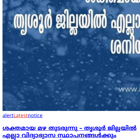
alert
Latest
notice
ശക്തമായ മഴ തുടരുന്നു – തൃശൂർ ജില്ലയിൽ
എല്ലാ വിദ്യാഭ്യാസ സ്ഥാപനങ്ങൾക്കും