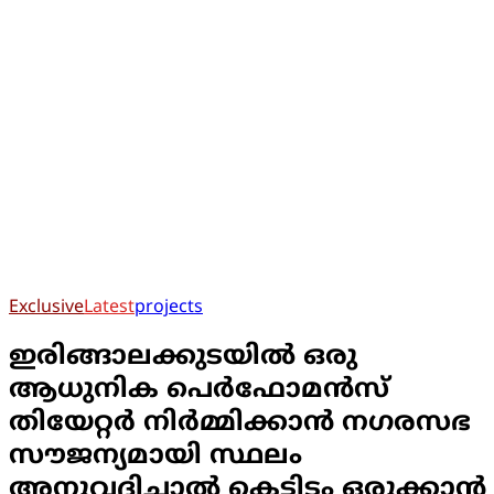
Exclusive
Latest
projects
ഇരിങ്ങാലക്കുടയിൽ ഒരു
ആധുനിക പെർഫോമൻസ്
തിയേറ്റർ നിർമ്മിക്കാൻ നഗരസഭ
സൗജന്യമായി സ്ഥലം
അനുവദിച്ചാൽ കെട്ടിടം ഒരുക്കാൻ