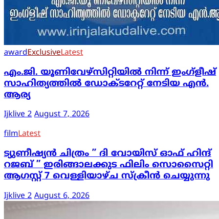
award
Exclusive
Latest
എം.ജി. യൂണിവേഴ്‌സിറ്റിയിൽ നിന്ന് ഇംഗ്ളീഷ്
സാഹിത്യത്തിൽ ഡോക്ടറേറ്റ് നേടിയ എൻ.
ആര്യ
Ijklive 2
August 7, 2026
film
Latest
ട്യുണീഷ്യൻ ചിത്രം ” ദി വോയിസ് ഓഫ് ഹിന്ദ്
റജബ് ” ഇരിങ്ങാലക്കുട ഫിലിം സൊസൈറ്റി
ആഗസ്റ്റ് 7 വെള്ളിയാഴ്ച സ്‌ക്രീൻ ചെയ്യുന്നു
Ijklive 2
August 6, 2026