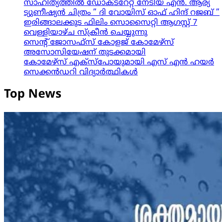
സാഹിത്യത്തിൽ ഡോക്ടറേറ്റ് നേടിയ എൻ. ആര്യ
ട്യുണീഷ്യൻ ചിത്രം ” ദി വോയിസ് ഓഫ് ഹിന്ദ് റജബ് ”
ഇരിങ്ങാലക്കുട ഫിലിം സൊസൈറ്റി ആഗസ്റ്റ് 7
വെള്ളിയാഴ്ച സ്‌ക്രീൻ ചെയ്യുന്നു
സെന്റ് ജോസഫ്സ് കോളജ് കോമേഴ്‌സ്
അസോസിയേഷന് തുടക്കമായി
കോമേഴ്സ് എക്സ്പോയുമായി എസ് എൻ ഹയർ
സെക്കൻഡറി വിദ്യാർത്ഥികൾ
Top News