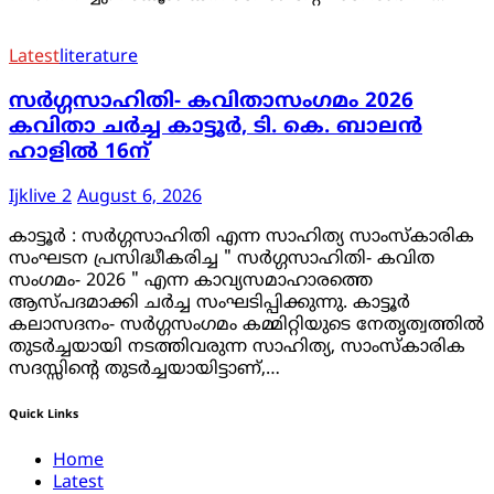
Latest
literature
സർഗ്ഗസാഹിതി- കവിതാസംഗമം 2026
കവിതാ ചർച്ച കാട്ടൂർ, ടി. കെ. ബാലൻ
ഹാളിൽ 16ന്
Ijklive 2
August 6, 2026
കാട്ടൂർ : സർഗ്ഗസാഹിതി എന്ന സാഹിത്യ സാംസ്കാരിക
സംഘടന പ്രസിദ്ധീകരിച്ച " സർഗ്ഗസാഹിതി- കവിത
സംഗമം- 2026 " എന്ന കാവ്യസമാഹാരത്തെ
ആസ്പദമാക്കി ചർച്ച സംഘടിപ്പിക്കുന്നു. കാട്ടൂർ
കലാസദനം- സർഗ്ഗസംഗമം കമ്മിറ്റിയുടെ നേതൃത്വത്തിൽ
തുടർച്ചയായി നടത്തിവരുന്ന സാഹിത്യ, സാംസ്കാരിക
സദസ്സിൻ്റെ തുടർച്ചയായിട്ടാണ്,…
Quick Links
Home
Latest