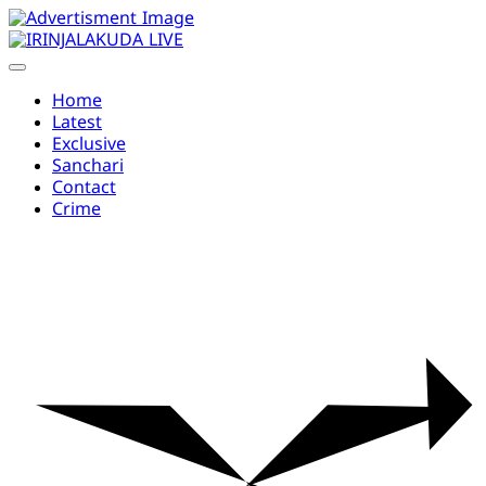
Skip
to
content
Home
Latest
Exclusive
Sanchari
Contact
Crime