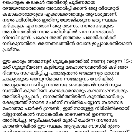
പൈതൃക കലകൾ അതിന്റെ പൂർണമായ
തന്മയത്തത്തോടെ അവതരിപ്പിക്കാൻ ഒരു തിയേറ്റർ
കലാകാരന്മാരുടെ എക്കാലത്തെയും ആവശ്യമാണ്.
നഗരപരിധിയിൽ ഇതിനു യോജിക്കുന്ന ഒരു സ്ഥലം
ലഭിക്കുക എന്നതാണ് ഒരു തടസം. നഗരസഭയുടെ
അധിനതയിൽ നഗര പരിധിയിൽ പല സ്ഥലങ്ങൾ
നിലവിലുണ്ട്. പക്ഷെ അത് ഇത്തരം പദ്ധതികൾക്ക്
നല്കുന്നതിലെ ഭരണതലത്തിൽ വേണ്ട ഇച്ഛാശക്തിയാണ്
പ്രശ്നം.
ഈ കാര്യം അമ്മന്നൂർ ഗുരുകുലത്തിൽ നടന്നു വരുന്ന 15-
മത് ഗുരുസ്മരണ കൂടിയാട്ട മഹോത്സവത്തിൽ കഴിഞ്ഞ
ദിവസം സംഘടിപ്പിച്ച പത്മഭൂഷൺ അമ്മന്നൂർ മാധവ
ചാക്യാരുടെ അനുസ്മരണ സമ്മേളനം വേദിയിൽ
അധ്യക്ഷത വഹിച്ച നഗരസഭ ചെയർപേഴ്സൺ സുജ
സഞ്ജീവ് കുമാറിനെ കലാകാരന്മാരും കലാസംഘടകരും
അറിയിച്ചപ്പോൾ , നഗരതിർത്തിയിൽ കൂടൽമാണിക്യം
ക്ഷേത്രത്തിനോടെ ചേർന്ന് സ്ഥിതിചെയ്യുന്ന നഗരസഭ
മഹാത്മാ പാർക്ക് ഗ്രൗണ്ട് , ഇതിനായുള്ള നിർമിതിക്കായി
വിട്ടുനൽകാൻ സാങ്കേതിക തടസങ്ങൾ ഉണ്ടെന്നു
അറിയിച്ചു. ആഴ്ചകൾക്ക് മുൻപ് ചേർന്ന നഗരസഭ
കൗൺസിലിൽ ഈ സ്ഥലം ആദ്യകാല ബാഡ്മിന്റൺ