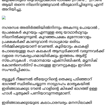
കളിക്കാരുടെ ആവശ്യപ്രകാരം പാർക്ക് ഗ്രൗണ്ട് , “ഗ്രൗണ്ട്”
ആയി തന്നെ നിലനിറുത്തുവാൻ തീരുമാനിച്ചിരുന്നു എന്ന്
അറിയിച്ചു.
നഗരസഭ അതിർത്തിയിൽനിന്നും അകന്നു പോയാൽ ,
പ്രേക്ഷകർ കുറയും എന്നുള്ള ഒരു യാഥാർഥ്യവും
നിലനിൽക്കുന്നുണ്ട്. കുറഞ്ഞപക്ഷം മുന്നോറോളം
പ്രക്ഷകർക്ക് കാണുവാൻ സാധ്യമായ ഒരിടം
നിർമ്മിക്കുയയാണ് വേണ്ടത്. കൂടിയാട്ടം കഥകളി
പോലെയുള്ള രംഗ കലകൾ ആസ്വദിക്കാൻ വരുന്നവർക്ക്
വളരെ സൗകര്യപ്രദമായിരിക്കും ഇത്തരം ആര്ട്ട്
സ്പേസുകൾ . സമാനമായ എക്സിബിഷൻ, മ്യൂസിക്
കോൺസെർട്സ് പോലുള്ള ഇവനറ്റുകളും ഇവിടെ
സംഘടിപ്പിക്കാം.
തൃശ്ശൂർ റീജണൽ തീയേറ്ററിന്‍റെ തെക്കു പടിഞ്ഞാറ്
ഭാഗത്ത് സ്ഥിതിചെയ്യുന്ന നാട്യഗ്രഹം മാതൃകയിൽ
ഇരിങ്ങാലക്കുട ടൗൺ ഹാളിന്റെ കിഴക്ക് ഭാഗത്ത് ഉള്ള
ഹാൾ പുതുക്കി പണിയാവുന്നതുമാണ്.
ഇരിങ്ങാലക്കുടയുടെ കലാപാരമ്പര്യം മനസിലാക്കി