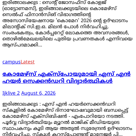
ഇരിങ്ങാലക്കുട : സെന്റ് ജോസഫ്സ് കോളജ്
(ഓട്ടോണമസ്), ഇരിങ്ങാലക്കുടയിലെ കൊമേഴ്സ്
സെൽഫ് ഫിനാൻസിങ് വിഭാഗത്തിന്റെ
അസോസിയേഷനായ 'കൊമേറ' 2026 ന്റെ ഉദ്ഘാടനം
മിലാന്റിക് സി.ഇ.ഒ. മിലൻ പോൾ നിർവഹിച്ചു.
സംരംഭകത്വം, കോർപ്പറേറ്റ് ലോകത്തെ അവസരങ്ങൾ,
തൊഴിൽമേഖലയിലെ പുതിയ പ്രവണതകൾ എന്നിവയെ
ആസ്പദമാക്കി…
campus
Latest
കോമേഴ്സ് എക്സ്പോയുമായി എസ് എൻ
ഹയർ സെക്കൻഡറി വിദ്യാർത്ഥികൾ
Ijklive 2
August 6, 2026
ഇരിങ്ങാലക്കുട : എസ് എൻ ഹയർസെക്കൻഡറി
സ്കൂളിൽ കോമേഴ്സ് ദിനാഘോഷവുമായി ബന്ധപ്പെട്ട്
കോമേഴ്‌സ് എക്സിബിഷൻ - എംപോറിയോ നടത്തി.
പൂർവ്വ വിദ്യാർത്ഥിയും മ്യൂറൽ മാജിക് മീഡിയയുടെ
സ്ഥാപകനും കൂടി ആയ അതുൽ സുരേന്ദ്രൻ ഉദ്ഘാടനം
നിർവഹിച്ചു. സ്കൂൾ കറസ്പോണ്ടന്റ് മാനേജർ പി…