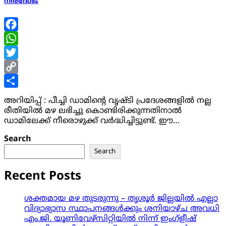
നിർദേശം
Facebook
WhatsApp
Twitter
Copy
Link
Share
അറിയിപ്പ് : പീച്ചി ഡാമിന്റെ വൃഷ്ടി പ്രദേശങ്ങളിൽ നല്ല
രീതിയിൽ മഴ ലഭിച്ചു കൊണ്ടിരിക്കുന്നതിനാൽ
ഡാമിലേക്ക് നീരൊഴുക്ക് വർദ്ധിച്ചിട്ടുണ്ട്. ഈ…
Search
Search
Recent Posts
ശക്തമായ മഴ തുടരുന്നു – തൃശൂർ ജില്ലയിൽ എല്ലാ
വിദ്യാഭ്യാസ സ്ഥാപനങ്ങൾക്കും ശനിയാഴ്ച അവധി
എം.ജി. യൂണിവേഴ്‌സിറ്റിയിൽ നിന്ന് ഇംഗ്ളീഷ്