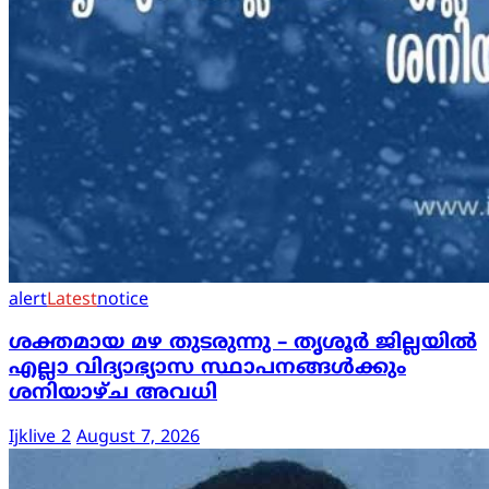
alert
Latest
notice
ശക്തമായ മഴ തുടരുന്നു – തൃശൂർ ജില്ലയിൽ
എല്ലാ വിദ്യാഭ്യാസ സ്ഥാപനങ്ങൾക്കും
ശനിയാഴ്ച അവധി
Ijklive 2
August 7, 2026