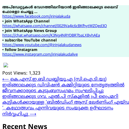
അപ്ഡേറ്റുകൾ വേഗത്തിലറിയാൻ ഇരിങ്ങാലക്കുട ലൈവ്
ഫോളോ ചെയ്യൂ …
https://www.facebook.com/irinjalakuda
▪
join WhatsApp Channel
https://whatsapp.com/channel/0029Va4ic6cBKfhytWZQed3O
▪
join WhatsApp News Group
https://chat.whatsapp.com/K3Ng4NRYDBR7baLXByhAEa
▪
subscribe YouTube channel
https://www.youtube.com/@irinjalakudanews
▪
follow Instagram
https://www.instagram.com/irinjalakudalive
Post Views:
1,323
Post
⟵
കെ.എസ്.ഇ.ബി.ഡബ്ലിയൂ.എ (സി.ഐ.ടി.യു)
ഇരിങ്ങാലക്കുട ഡിവിഷൻ കമ്മിറ്റിയുടെ നേതൃത്വത്തിൽ
navigation
ജീവനക്കാരുടെ കുടുംബസംഗമം സംഘടിപ്പിച്ചു
ഇരിങ്ങാലക്കുട ഗവ. എൽ.പി സ്കൂളിൽ പ്രീ പ്രൈമറി
കുട്ടികൾക്കായുള്ള ‘ബിൽഡിംഗ് ആസ് ലേർണിംഗ് എയ്ഡ
‘, കഥോത്സവം എന്നിവയുടെ സംയുക്ത ഉദ്‌ഘാടനം
നിർവ്വഹിച്ചു
⟶
Recent News