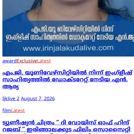
award
Exclusive
Latest
എം.ജി. യൂണിവേഴ്‌സിറ്റിയിൽ നിന്ന് ഇംഗ്ളീഷ്
സാഹിത്യത്തിൽ ഡോക്ടറേറ്റ് നേടിയ എൻ.
ആര്യ
Ijklive 2
August 7, 2026
film
Latest
ട്യുണീഷ്യൻ ചിത്രം ” ദി വോയിസ് ഓഫ് ഹിന്ദ്
റജബ് ” ഇരിങ്ങാലക്കുട ഫിലിം സൊസൈറ്റി