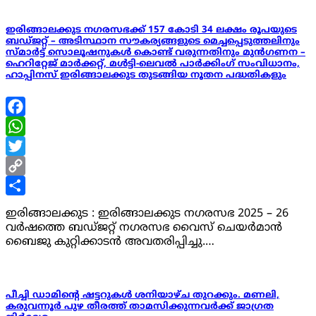
ഇരിങ്ങാലക്കുട നഗരസഭക്ക് 157 കോടി 34 ലക്ഷം രൂപയുടെ
ബഡ്ജറ്റ് – അടിസ്ഥാന സൗകര്യങ്ങളുടെ മെച്ചപ്പെടുത്തലിനും
സ്മാർട്ട് സൊലൂഷനുകൾ കൊണ്ട് വരുന്നതിനും മുൻഗണന –
ഹെറിറ്റേജ് മാർക്കറ്റ്, മൾട്ടി-ലെവൽ പാർക്കിംഗ് സംവിധാനം,
ഹാപ്പിനസ് ഇരിങ്ങാലക്കുട തുടങ്ങിയ നൂതന പദ്ധതികളും
Facebook
WhatsApp
Twitter
Copy
Link
Share
ഇരിങ്ങാലക്കുട : ഇരിങ്ങാലക്കുട നഗരസഭ 2025 – 26
വർഷത്തെ ബഡ്ജറ്റ് നഗരസഭ വൈസ് ചെയർമാൻ
ബൈജു കുറ്റിക്കാടൻ അവതരിപ്പിച്ചു.…
പീച്ചി ഡാമിൻ്റെ ഷട്ടറുകൾ ശനിയാഴ്ച തുറക്കും. മണലി,
കരുവന്നൂർ പുഴ തീരത്ത് താമസിക്കുന്നവർക്ക് ജാഗ്രത