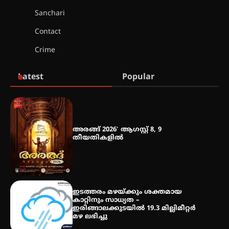
നേട്ടം പ്രതിസന്ധികളോട് പൊരുതി
Sanchari
Contact
Crime
മെഡിക്കൽ ക്യാമ്പ്
Latest
Popular
തായ് ചി – ക്വിഗോങ്ങ്
പരിചയപ്പെടാം
അരങ്ങ് 2026′ ആഗസ്റ്റ് 8, 9
തീയതികളിൽ
തേലപ്പിളളി പാറേമൽ വറീത്
തോമാസ് (69) അന്തരിച്ചു
ഇടത്തരം മഴയ്ക്കും ശക്തമായ
കാറ്റിനും സാധ്യത –
ഇരിങ്ങാലക്കുടയിൽ 19.3 മില്ലിമീറ്റർ
മഴ ലഭിച്ചു