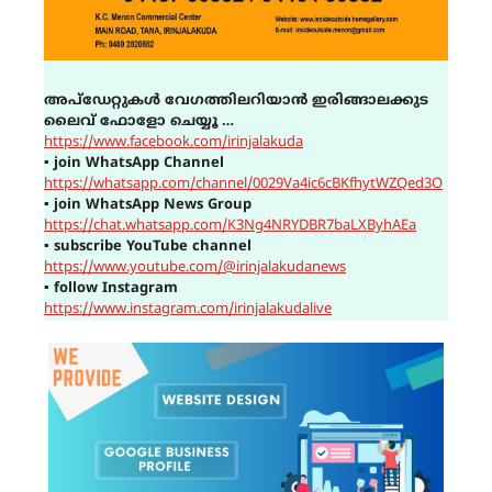
അപ്ഡേറ്റുകൾ വേഗത്തിലറിയാൻ ഇരിങ്ങാലക്കുട
ലൈവ് ഫോളോ ചെയ്യൂ …
https://www.facebook.com/irinjalakuda
▪
join WhatsApp Channel
https://whatsapp.com/channel/0029Va4ic6cBKfhytWZQed3O
▪
join WhatsApp News Group
https://chat.whatsapp.com/K3Ng4NRYDBR7baLXByhAEa
▪
subscribe YouTube channel
https://www.youtube.com/@irinjalakudanews
▪
follow Instagram
https://www.instagram.com/irinjalakudalive