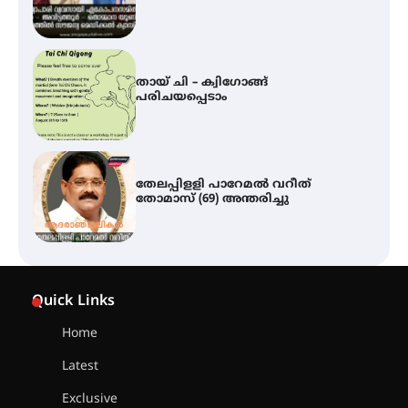
തേലപ്പിളളി പാറേമൽ വറീത്
തോമാസ് (69) അന്തരിച്ചു
സർഗ്ഗസാഹിതി- കവിതാസംഗമം
2026 കവിതാ ചർച്ച കാട്ടൂർ, ടി. കെ.
ബാലൻ ഹാളിൽ 16ന്
ഇടത്തരം മഴയ്ക്കും കാറ്റിനും
സാധ്യത ഇരിങ്ങാലക്കുടയിൽ 4.4
Quick Links
മില്ലി മീറ്റർ മഴ ലഭിച്ചു
Home
Latest
ഐ.ഐ.ടി മദ്രാസ്സിൽ നിന്നും
ഡോക്ടറേറ്റ് – ഇരിങ്ങാലക്കുട
Exclusive
സ്വദേശി ആതിര എം കെ യുടെ