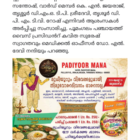
സന്തോഷ്, വാർഡ് മെമ്പർ കെ. എൻ. ജയരാജ്,
തൃശ്ശൂർ ഡി.എം.ഒ. ടി.പി. ശ്രീദേവി, തൃശൂർ ഡി.
പി. എം. ടി.വി. റോഷ് എന്നിവർ ആശംസകൾ
അർപ്പിച്ചു സംസാരിച്ചു. പൂമംഗലം പഞ്ചായത്ത്
വൈസ് പ്രസിഡൻറ് കവിത സുരേഷ്
സ്വാഗതവും മെഡിക്കൽ ഓഫീസർ ഡോ. എൽ.
ദേവി നന്ദിയും പറഞ്ഞു.