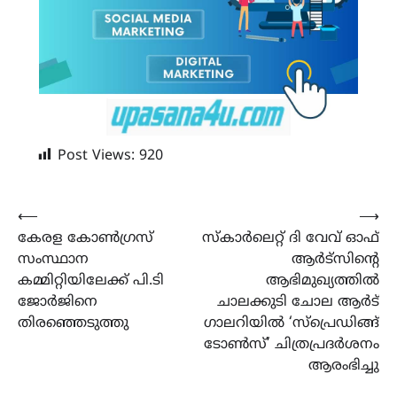
Post Views:
920
Post
⟵
⟶
കേരള കോൺഗ്രസ്
സ്കാർലെറ്റ് ദി വേവ് ഓഫ്
navigation
സംസ്ഥാന
ആർട്സിന്‍റെ
കമ്മിറ്റിയിലേക്ക് പി.ടി
ആഭിമുഖ്യത്തിൽ
ജോർജിനെ
ചാലക്കുടി ചോല ആർട്
തിരഞ്ഞെടുത്തു
ഗാലറിയിൽ ‘സ്പ്രെഡിങ്ങ്
ടോൺസ്’ ചിത്രപ്രദർശനം
ആരംഭിച്ചു