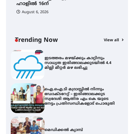
ബാലൻ ഹാളിൽ 16ന്
ഹാളിൽ 16ന്
August 6, 2026
C
ഇടത്തരം മഴയ്ക്കും കാറ്റിനും
ഇ
സാധ്യത ഇരിങ്ങാലക്കുടയിൽ 4.4
ഇ
മില്ലി മീറ്റർ മഴ ലഭിച്ചു
ല
Trending Now
View all
ഐ.ഐ.ടി മദ്രാസ്സിൽ നിന്നും
ഡോക്ടറേറ്റ് – ഇരിങ്ങാലക്കുട
സ്വദേശി ആതിര എം കെ യുടെ
നേട്ടം പ്രതിസന്ധികളോട് പൊരുതി
മെഡിക്കൽ ക്യാമ്പ്
തായ് ചി – ക്വിഗോങ്ങ്
പരിചയപ്പെടാം