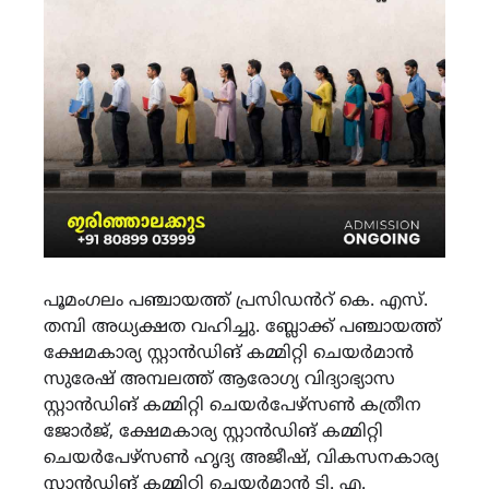
പൂമംഗലം പഞ്ചായത്ത് പ്രസിഡൻറ് കെ. എസ്.
തമ്പി അധ്യക്ഷത വഹിച്ചു. ബ്ലോക്ക് പഞ്ചായത്ത്
ക്ഷേമകാര്യ സ്റ്റാൻഡിങ് കമ്മിറ്റി ചെയർമാൻ
സുരേഷ് അമ്പലത്ത് ആരോഗ്യ വിദ്യാഭ്യാസ
സ്റ്റാൻഡിങ് കമ്മിറ്റി ചെയർപേഴ്സൺ കത്രീന
ജോർജ്, ക്ഷേമകാര്യ സ്റ്റാൻഡിങ് കമ്മിറ്റി
ചെയർപേഴ്സൺ ഹൃദ്യ അജീഷ്, വികസനകാര്യ
സ്റ്റാൻഡിങ് കമ്മിറ്റി ചെയർമാൻ ടി. എ.