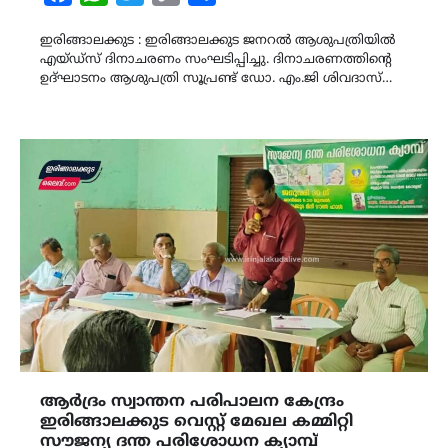
Link
ഇരിങ്ങാലക്കുട : ഇരിങ്ങാലക്കുട ജനറൽ ആശുപത്രിയിൽ
എയ്ഡ്സ് ദിനാചരണം സംഘടിപ്പിച്ചു. ദിനാചരണത്തിന്‍റെ
ഉദ്ഘാടനം ആശുപത്രി സൂപ്രണ്ട് ഡോ. എം.ജി ശിവദാസ്…
ആർദ്രം സ്വാന്തന പരിപാലന കേന്ദ്രം
ഇരിങ്ങാലക്കുട വെസ്റ്റ് മേഖല കമ്മിറ്റി
സൗജന്യ ദന്ത പരിശോധന ക്യാമ്പ്