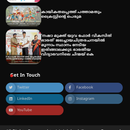
കായികതലപ്പത്ത് പത്താമതും
ക്രൈസ്റ്റിന്റെ പെരുമ
‘നഷാ മുക്ത് യുവ ഫോർ വികസിത്
ഭാരത്’ ജലച്ചായചിത്രരചനയിൽ
മൂന്നാം സ്ഥാനം നേടിയ
ഇരിങ്ങാലക്കുട ഭാരതീയ
വിദ്യാഭവനിലെ ചിന്മയ് കെ
Get In Touch
Twitter
Facebook
LinkedIn
Instagram
YouTube