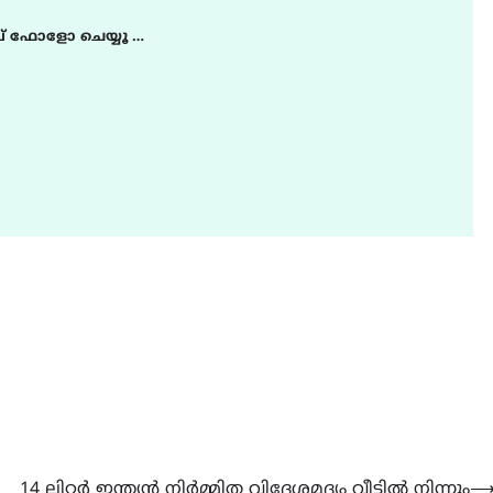
് ഫോളോ ചെയ്യൂ …
14 ലിറ്റർ ഇന്ത്യൻ നിർമ്മിത വിദേശമദ്യം വീട്ടിൽ നിന്നും