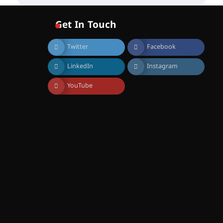
വോയിസ് ഓഫ് ഹിന്ദ് റജബ് ”
ഇരിങ്ങാലക്കുട ഫിലിം
സൊസൈറ്റി ആഗസ്റ്റ് 7
Get In Touch
വെള്ളിയാഴ്ച സ്‌ക്രീൻ
ചെയ്യുന്നു
Twitter
Facebook
August 6, 2026
സെന്റ് ജോസഫ്സ് കോളജ്
LinkedIn
Instagram
കോമേഴ്‌സ്
അസോസിയേഷന്
തുടക്കമായി
YouTube
August 6, 2026
കോമേഴ്സ്
എക്സ്പോയുമായി എസ്
എൻ ഹയർ സെക്കൻഡറി
വിദ്യാർത്ഥികൾ
August 6, 2026
സർഗ്ഗസാഹിതി-
കവിതാസംഗമം 2026 കവിതാ
ചർച്ച കാട്ടൂർ, ടി. കെ. ബാലൻ
ഹാളിൽ 16ന്
August 6, 2026