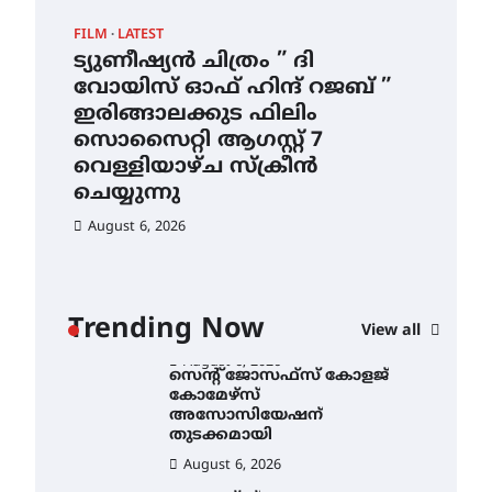
ഇടത്തരം മഴയ്ക്കും കാറ്റിനും
FILM
LATEST
CAM
സാധ്യത ഇരിങ്ങാലക്കുടയിൽ
4.4 മില്ലി മീറ്റർ മഴ ലഭിച്ചു
ട്യുണീഷ്യൻ ചിത്രം ” ദി
സെ
ാ
വോയിസ് ഓഫ് ഹിന്ദ് റജബ് ”
ക
August 6, 2026
ൻ
ഇരിങ്ങാലക്കുട ഫിലിം
തു
ഐ.ഐ.ടി മദ്രാസ്സിൽ നിന്നും
സൊസൈറ്റി ആഗസ്റ്റ് 7
ഡോക്ടറേറ്റ് – ഇരിങ്ങാലക്കുട
Au
സ്വദേശി ആതിര എം കെ
വെള്ളിയാഴ്ച സ്‌ക്രീൻ
യുടെ നേട്ടം പ്രതിസന്ധികളോട്
ചെയ്യുന്നു
പൊരുതി
August 6, 2026
August 5, 2026
ട്യുണീഷ്യൻ ചിത്രം ” ദി
വോയിസ് ഓഫ് ഹിന്ദ് റജബ് ”
ഇരിങ്ങാലക്കുട ഫിലിം
സൊസൈറ്റി ആഗസ്റ്റ് 7
വെള്ളിയാഴ്ച സ്‌ക്രീൻ
Trending Now
View all
ചെയ്യുന്നു
August 6, 2026
സെന്റ് ജോസഫ്സ് കോളജ്
കോമേഴ്‌സ്
അസോസിയേഷന്
തുടക്കമായി
August 6, 2026