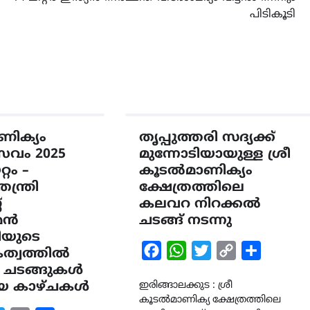
പിടികൂടി
ിക്യം
തൃപ്പുത്തരി സദ്യക്ക്
സവം 2025
മുന്നോടിയായുള്ള ശ്രീ
റം –
കൂടൽമാണിക്യം
ന്ത്രി
ക്ഷേത്രത്തിലെ
്
കലവറ നിറക്കൽ
രമൻ
ചടങ്ങ് നടന്നു
ിയുടെ
Facebook
WhatsApp
Twitter
Copy
Share
കത്വത്തിൽ
ന ചടങ്ങുകൾ
Link
മയ കാഴ്ചകൾ
ഇരിങ്ങാലക്കുട : ശ്രീ
കൂടൽമാണിക്യ ക്ഷേത്രത്തിലെ