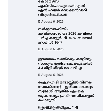
കോമേഴ്സ്
എക്സ്പോയുമായി എസ്
എൻ ഹയർ സെക്കൻഡറി
വിദ്യാർത്ഥികൾ
August 6, 2026
സർഗ്ഗസാഹിതി-
കവിതാസംഗമം 2026 കവിതാ
ചർച്ച കാട്ടൂർ, ടി. കെ. ബാലൻ
ഹാളിൽ 16ന്
August 6, 2026
ഇടത്തരം മഴയ്ക്കും കാറ്റിനും
സാധ്യത ഇരിങ്ങാലക്കുടയിൽ
4.4 മില്ലി മീറ്റർ മഴ ലഭിച്ചു
August 6, 2026
ഐ.ഐ.ടി മദ്രാസ്സിൽ നിന്നും
ഡോക്ടറേറ്റ് – ഇരിങ്ങാലക്കുട
സ്വദേശി ആതിര എം കെ
യുടെ നേട്ടം പ്രതിസന്ധികളോട്
പൊരുതി
August 5, 2026
ട്യുണീഷ്യൻ ചിത്രം ” ദി