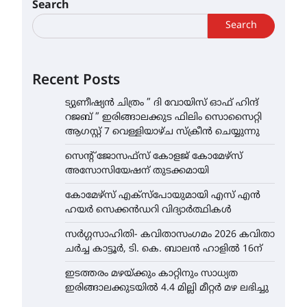
Search
Search
Recent Posts
ട്യുണീഷ്യൻ ചിത്രം ” ദി വോയിസ് ഓഫ് ഹിന്ദ്
റജബ് ” ഇരിങ്ങാലക്കുട ഫിലിം സൊസൈറ്റി
ആഗസ്റ്റ് 7 വെള്ളിയാഴ്ച സ്‌ക്രീൻ ചെയ്യുന്നു
സെന്റ് ജോസഫ്സ് കോളജ് കോമേഴ്‌സ്
അസോസിയേഷന് തുടക്കമായി
കോമേഴ്സ് എക്സ്പോയുമായി എസ് എൻ
ഹയർ സെക്കൻഡറി വിദ്യാർത്ഥികൾ
സർഗ്ഗസാഹിതി- കവിതാസംഗമം 2026 കവിതാ
ചർച്ച കാട്ടൂർ, ടി. കെ. ബാലൻ ഹാളിൽ 16ന്
ഇടത്തരം മഴയ്ക്കും കാറ്റിനും സാധ്യത
ഇരിങ്ങാലക്കുടയിൽ 4.4 മില്ലി മീറ്റർ മഴ ലഭിച്ചു