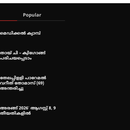
Popular
മെഡിക്കൽ ക്യാമ്പ്
തായ് ചി – ക്വിഗോങ്ങ്
പരിചയപ്പെടാം
തേലപ്പിളളി പാറേമൽ
വറീത് തോമാസ് (69)
അന്തരിച്ചു
അരങ്ങ് 2026′ ആഗസ്റ്റ് 8, 9
തീയതികളിൽ