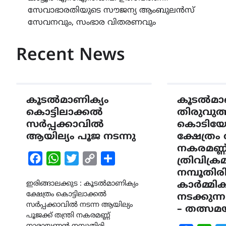
സേവാഭാരതിയുടെ സൗജന്യ ആംബുലൻസ്
navigation
സേവനവും, സംഭാര വിതരണവും
Recent News
കൂടൽമാണിക്യം
കൂടൽമാണ
കൊട്ടിലാക്കല്‍
തിരുവുത്
സർപ്പക്കാവിൽ
കൊടിയേറ്
ആയില്യം പൂജ നടന്നു
ക്ഷേത്രം ത
നകരമണ്ണ
Facebook
WhatsApp
Twitter
Copy
Share
ത്രിവിക്
Link
നമ്പൂതിര
ഇരിങ്ങാലക്കുട : കൂടല്‍മാണിക്യം
കാർമ്മി
ക്ഷേത്രം കൊട്ടിലാക്കല്‍
നടക്കുന്
സര്‍പ്പക്കാവില്‍ നടന്ന ആയില്യം
– തത്സ
പൂജക്ക് തന്ത്രി നകരമണ്ണ്