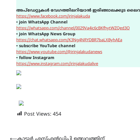
അപ്ഡേറ്റുകൾ വേഗത്തിലറിയാൻ ഇരിങ്ങാലക്കുട ലൈവ
https://www.facebook.com/irinjalakuda
▪
join WhatsApp Channel
https://whatsapp.com/channel/0029Va4ic6cBKfhytWZQed3O
▪
join WhatsApp News Group
https://chat.whatsapp.com/K3Ng4NRYDBR7baLXByhAEa
▪
subscribe YouTube channel
https://www.youtube.com/@irinjalakudanews
▪
follow Instagram
https://www.instagram.com/irinjalakudalive
Post Views:
454
Post
⟵
കാട്ടൂർ എസ്എൻഡിപി ഉത്സവത്തിന്