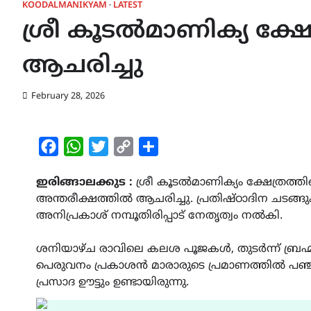
KOODALMANIKYAM
LATEST
ശ്രീ കൂടൽമാണിക്യ ക്ഷേ
ആചരിച്ചു
February 28, 2026
Facebook
WhatsApp
Twitter
Copy
Share
Link
ഇരിങ്ങാലക്കുട :
ശ്രീ കൂടൽമാണിക്യം ക്ഷേത്രത്
അന്തരീക്ഷത്തിൽ ആചരിച്ചു. പ്രതിഷ്ഠാദിന ചടങ്ങ
അനിപ്രകാശ് നമ്പൂതിരിപ്പാട് നേതൃത്വം നൽകി.
ശനിയാഴ്ച രാവിലെ കലശ പൂജകൾ, തുടർന്ന് ബ്രഹ്മക
പെരുവനം പ്രകാശൻ മാരാരുടെ പ്രമാണത്തിൽ പഞ്ചാരി
പ്രസാദ ഊട്ടും ഉണ്ടായിരുന്നു.