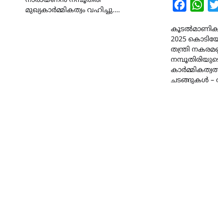
നാരായണന്‍ നമ്പൂതിരി
Faceboo
Wha
മുഖ്യകാര്‍മ്മികത്വം വഹിച്ചു.…
കൂടൽമാണിക്യ
2025 കൊടിയേറ്
തന്ത്രി നകരമണ്
നമ്പൂതിരിയുട
കാർമ്മികത്വത
ചടങ്ങുകൾ –