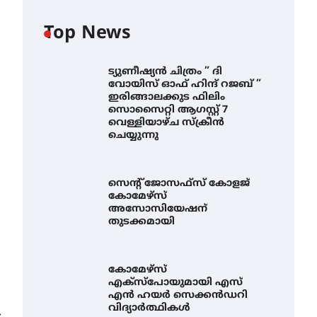
Top News
ട്യുണീഷ്യൻ ചിത്രം ” ദി
വോയിസ് ഓഫ് ഹിന്ദ് റജബ് ”
ഇരിങ്ങാലക്കുട ഫിലിം
സൊസൈറ്റി ആഗസ്റ്റ് 7
വെള്ളിയാഴ്ച സ്‌ക്രീൻ
ചെയ്യുന്നു
സെന്റ് ജോസഫ്സ് കോളജ്
കോമേഴ്‌സ്
അസോസിയേഷന്
തുടക്കമായി
കോമേഴ്സ്
എക്സ്പോയുമായി എസ്
എൻ ഹയർ സെക്കൻഡറി
വിദ്യാർത്ഥികൾ
⟶