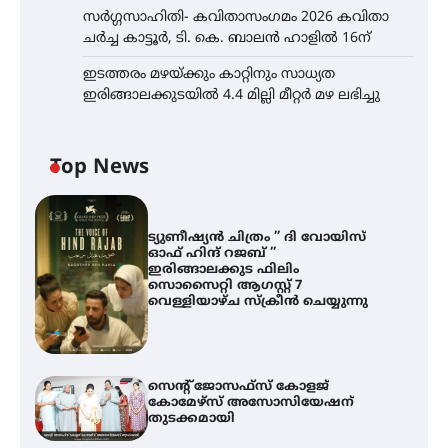
സർഗ്ഗസാഹിതി- കവിതാസംഗമം 2026 കവിതാ
ചർച്ച കാട്ടൂർ, ടി. കെ. ബാലൻ ഹാളിൽ 16ന്
ഇടത്തരം മഴയ്ക്കും കാറ്റിനും സാധ്യത
ഇരിങ്ങാലക്കുടയിൽ 4.4 മില്ലി മീറ്റർ മഴ ലഭിച്ചു
Top News
ട്യുണീഷ്യൻ ചിത്രം ” ദി വോയിസ്
ഓഫ് ഹിന്ദ് റജബ് ”
ഇരിങ്ങാലക്കുട ഫിലിം
സൊസൈറ്റി ആഗസ്റ്റ് 7
വെള്ളിയാഴ്ച സ്‌ക്രീൻ ചെയ്യുന്നു
സെന്റ് ജോസഫ്സ് കോളജ്
കോമേഴ്‌സ് അസോസിയേഷന്
തുടക്കമായി