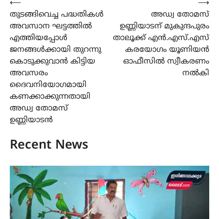
Post
⟵
⟶
തുടങ്ങിവെച്ച പദ്ധതികൾ
അഡ്വ തോമസ്
navigation
അവസാന ഘട്ടത്തിൽ
ഉണ്ണിയാടന് മുകുന്ദപുരം
എത്തിയപ്പോൾ
താലൂക്ക് എൻ.എസ്.എസ്
ജനങ്ങൾക്കായി തുറന്നു
കരയോഗം യൂണിയൻ
കൊടുക്കുവാൻ കിട്ടിയ
ഓഫീസിൽ സ്വീകരണം
അവസരം
നൽകി
ദൈവനിയോഗമായി
കണക്കാക്കുന്നതായി
അഡ്വ തോമസ്
ഉണ്ണിയാടൻ
Recent News