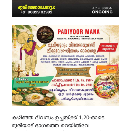
കഴിഞ്ഞ ദിവസം ഉച്ചയ്ക്ക് 1.20-ഓടെ
മുരിയാട് ഭാഗത്തെ റെയിൽവേ