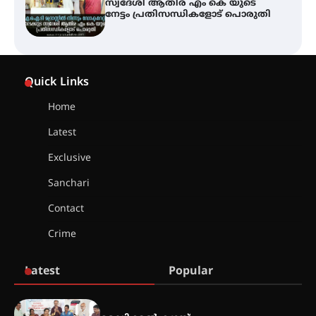
ഫിലിം സൊസൈറ്റി ആഗസ്റ്റ് 7
വെള്ളിയാഴ്ച സ്‌ക്രീൻ ചെയ്യുന്നു
സെന്റ് ജോസഫ്സ് കോളജ്
കോമേഴ്‌സ് അസോസിയേഷന്
Quick Links
തുടക്കമായി
Home
Latest
കോമേഴ്സ് എക്സ്പോയുമായി
എസ് എൻ ഹയർ സെക്കൻഡറി
Exclusive
വിദ്യാർത്ഥികൾ
Sanchari
Contact
സർഗ്ഗസാഹിതി- കവിതാസംഗമം
Crime
2026 കവിതാ ചർച്ച കാട്ടൂർ, ടി. കെ.
ബാലൻ ഹാളിൽ 16ന്
Latest
Popular
ഇടത്തരം മഴയ്ക്കും കാറ്റിനും
സാധ്യത ഇരിങ്ങാലക്കുടയിൽ 4.4