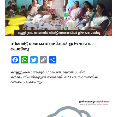
സ്മാർട്ട്‌ അങ്കണവാടികൾ ഉദ്ഘാടനം
ചെയ്തു
Facebook
WhatsApp
Twitter
Copy
Share
Link
കല്ലേറ്റുംകര : ആളൂർ ഗ്രാമപഞ്ചായത്ത് 36 ദിന
കർമ്മപരിപാടികളുടെ ഭാഗമായി 2023 -24 സാമ്പത്തിക
വർഷം 5 ലക്ഷം രൂപ…