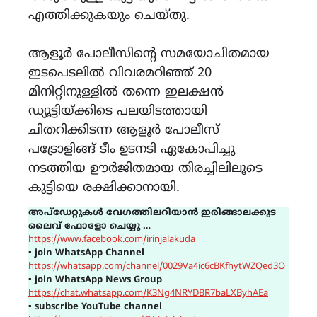
എത്തിക്കുകയും ചെയ്തു.
ആളൂർ പോലീസിന്റെ സമയോചിതമായ
ഇടപെടലിൽ വിവരമറിഞ്ഞ് 20
മിനിറ്റിനുള്ളിൽ തന്നെ ഇലക്ഷൻ
ഡ്യൂട്ടിയ്ക്കിടെ പലയിടത്തായി
ചിതറിക്കിടന്ന ആളൂർ പോലീസ്
പട്രോളിങ്ങ് ടീം ഉടനടി ഏകോപിച്ചു
നടത്തിയ ഊർജിതമായ തിരച്ചിലിലൂടെ
കുട്ടിയെ രക്ഷിക്കാനായി.
അപ്ഡേറ്റുകൾ വേഗത്തിലറിയാൻ ഇരിങ്ങാലക്കുട
ലൈവ് ഫോളോ ചെയ്യൂ …
https://www.facebook.com/irinjalakuda
▪
join WhatsApp Channel
https://whatsapp.com/channel/0029Va4ic6cBKfhytWZQed3O
▪
join WhatsApp News Group
https://chat.whatsapp.com/K3Ng4NRYDBR7baLXByhAEa
▪
subscribe YouTube channel