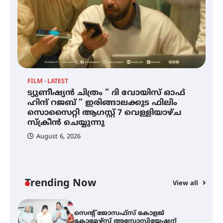
മില്ലി മീറ്റർ മഴ ലഭിച്ചു
ഐ.ഐ.ടി മദ്രാസ്സിൽ നിന്നും
ഡോക്ടറേറ്റ് – ഇരിങ്ങാലക്കുട
സ്വദേശി ആതിര എം കെ യുടെ
നേട്ടം പ്രതിസന്ധികളോട് പൊരുതി
FILM
LATEST
ട്യുണീഷ്യൻ ചിത്രം ” ദി വോയിസ് ഓഫ്
ട്യുണീഷ്യൻ ചിത്രം ” ദി വോയിസ്
ഹിന്ദ് റജബ് ” ഇരിങ്ങാലക്കുട ഫിലിം
ഓഫ് ഹിന്ദ് റജബ് ” ഇരിങ്ങാലക്കുട
സൊസൈറ്റി ആഗസ്റ്റ് 7 വെള്ളിയാഴ്ച
ഫിലിം സൊസൈറ്റി ആഗസ്റ്റ് 7
വെള്ളിയാഴ്ച സ്‌ക്രീൻ ചെയ്യുന്നു
സ്‌ക്രീൻ ചെയ്യുന്നു
August 6, 2026
സെന്റ് ജോസഫ്സ് കോളജ്
കോമേഴ്‌സ് അസോസിയേഷന്
തുടക്കമായി
Trending Now
View all
കോമേഴ്സ് എക്സ്പോയുമായി
എസ് എൻ ഹയർ സെക്കൻഡറി