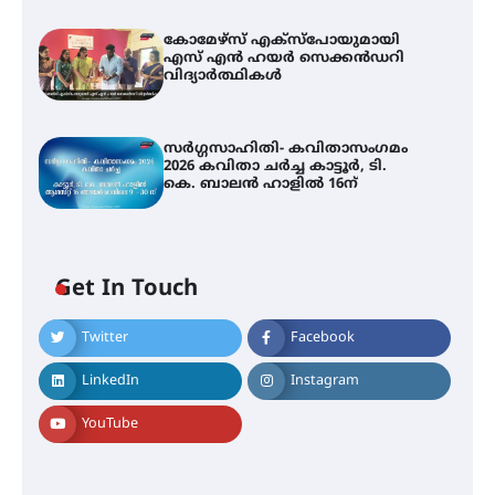
കോമേഴ്സ് എക്സ്പോയുമായി
എസ് എൻ ഹയർ സെക്കൻഡറി
വിദ്യാർത്ഥികൾ
സർഗ്ഗസാഹിതി- കവിതാസംഗമം
2026 കവിതാ ചർച്ച കാട്ടൂർ, ടി.
കെ. ബാലൻ ഹാളിൽ 16ന്
Get In Touch
Twitter
Facebook
LinkedIn
Instagram
YouTube