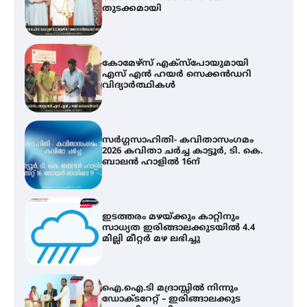
വിദ്യാർത്ഥികൾ
സർഗ്ഗസാഹിതി- കവിതാസംഗമം
2026 കവിതാ ചർച്ച കാട്ടൂർ, ടി. കെ.
ബാലൻ ഹാളിൽ 16ന്
ഇടത്തരം മഴയ്ക്കും കാറ്റിനും
സാധ്യത ഇരിങ്ങാലക്കുടയിൽ 4.4
മില്ലി മീറ്റർ മഴ ലഭിച്ചു
ഐ.ഐ.ടി മദ്രാസ്സിൽ നിന്നും
ഡോക്ടറേറ്റ് – ഇരിങ്ങാലക്കുട
സ്വദേശി ആതിര എം കെ യുടെ
നേട്ടം പ്രതിസന്ധികളോട് പൊരുതി
ട്യുണീഷ്യൻ ചിത്രം ” ദി വോയിസ്
ഓഫ് ഹിന്ദ് റജബ് ” ഇരിങ്ങാലക്കുട