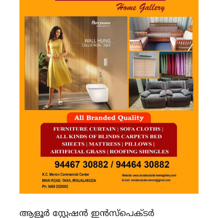
ആളൂർ സ്റ്റേഷൻ ഇൻസ്‌പെക്ടർ