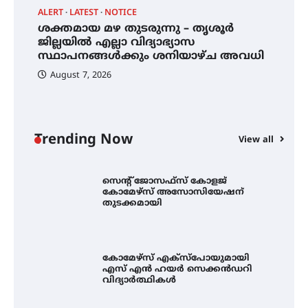
ALERT
LATEST
NOTICE
A
്
ശക്തമായ മഴ തുടരുന്നു – തൃശൂർ
എം.ജി. യൂണിവേഴ്‌സിറ്റിയിൽ നിന്ന്
എ
ഇംഗ്ളീഷ് സാഹിത്യത്തിൽ
ജില്ലയിൽ എല്ലാ വിദ്യാഭ്യാസ
ഇ
ഡോക്ടറേറ്റ് നേടിയ എൻ. ആര്യ
സ്ഥാപനങ്ങൾക്കും ശനിയാഴ്ച അവധി
ന
August 7, 2026
ട്യുണീഷ്യൻ ചിത്രം ” ദി വോയിസ്
ഓഫ് ഹിന്ദ് റജബ് ” ഇരിങ്ങാലക്കുട
ഫിലിം സൊസൈറ്റി ആഗസ്റ്റ് 7
വെള്ളിയാഴ്ച സ്‌ക്രീൻ ചെയ്യുന്നു
Trending Now
View all
സെന്റ് ജോസഫ്സ് കോളജ്
കോമേഴ്‌സ് അസോസിയേഷന്
തുടക്കമായി
കോമേഴ്സ് എക്സ്പോയുമായി
എസ് എൻ ഹയർ സെക്കൻഡറി
വിദ്യാർത്ഥികൾ