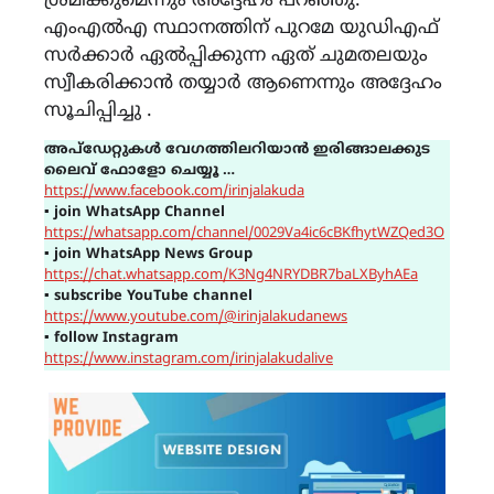
ശ്രമിക്കുമെന്നും അദ്ദേഹം പറഞ്ഞു.
എംഎൽഎ സ്ഥാനത്തിന് പുറമേ യുഡിഎഫ്
സർക്കാർ ഏൽപ്പിക്കുന്ന ഏത് ചുമതലയും
സ്വീകരിക്കാൻ തയ്യാർ ആണെന്നും അദ്ദേഹം
സൂചിപ്പിച്ചു .
അപ്ഡേറ്റുകൾ വേഗത്തിലറിയാൻ ഇരിങ്ങാലക്കുട
ലൈവ് ഫോളോ ചെയ്യൂ …
https://www.facebook.com/irinjalakuda
▪
join WhatsApp Channel
https://whatsapp.com/channel/0029Va4ic6cBKfhytWZQed3O
▪
join WhatsApp News Group
https://chat.whatsapp.com/K3Ng4NRYDBR7baLXByhAEa
▪
subscribe YouTube channel
https://www.youtube.com/@irinjalakudanews
▪
follow Instagram
https://www.instagram.com/irinjalakudalive