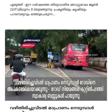
എഴുത്ത് : ഈ വർഷത്തെ തിരുവാതിര ഞാറ്റുവേല ജൂൺ
22ന് (മിഥുനം 8 )തുടങ്ങുന്നു- പ്രകൃതിയും കൃഷിയും
പാരമ്പര്യവും ഒത്തുചേരുന്ന…
വഴിതിരിച്ചുവിടൽ മാപ്രാണം നെടുമ്പാൾ