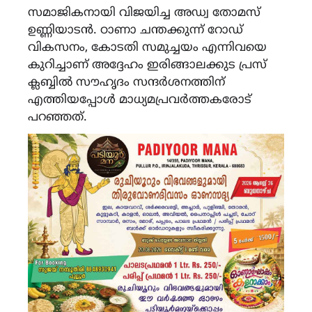
സമാജികനായി വിജയിച്ച അഡ്വ തോമസ്
ഉണ്ണിയാടൻ. ഠാണാ ചന്തക്കുന്ന് റോഡ്
വികസനം, കോടതി സമുച്ചയം എന്നിവയെ
കുറിച്ചാണ് അദ്ദേഹം ഇരിങ്ങാലക്കുട പ്രസ്
ക്ലബ്ബിൽ സൗഹൃദം സന്ദർശനത്തിന്
എത്തിയപ്പോൾ മാധ്യമപ്രവർത്തകരോട്
പറഞ്ഞത്.