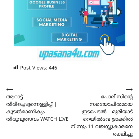
Post Views:
446
Post
⟵
⟶
ആറാട്ട്
പോലീസിന്റെ
navigation
തിരിച്ചെഴുന്നെള്ളിപ്പ് |
സമയോചിതമായ
കൂടൽമാണിക്യം
ഇടപെടൽ – മുരിയാട്
തിരുവുത്സവം WATCH LIVE
റെയിൽവേ ട്രാക്കിൽ
നിന്നും 11 വയസ്സുകാരനെ
രക്ഷിച്ചു