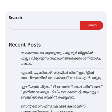
Search
Search
Recent Posts
ശക്തമായ മഴ തുടരുന്നു – തൃശൂർ ജില്ലയിൽ
എല്ലാ വിദ്യാഭ്യാസ സ്ഥാപനങ്ങൾക്കും ശനിയാഴ്ച
അവധി
എം.ജി. യൂണിവേഴ്‌സിറ്റിയിൽ നിന്ന് ഇംഗ്ളീഷ്
സാഹിത്യത്തിൽ ഡോക്ടറേറ്റ് നേടിയ എൻ. ആര്യ
ട്യുണീഷ്യൻ ചിത്രം ” ദി വോയിസ് ഓഫ് ഹിന്ദ് റജബ്
” ഇരിങ്ങാലക്കുട ഫിലിം സൊസൈറ്റി ആഗസ്റ്റ് 7
വെള്ളിയാഴ്ച സ്‌ക്രീൻ ചെയ്യുന്നു
സെന്റ് ജോസഫ്സ് കോളജ് കോമേഴ്‌സ്
അസോസിയേഷന് തുടക്കമായി