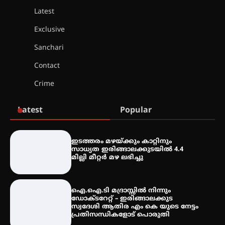
Latest
സെന്റ് ജോസഫ്സ് കോളജ്
കോമേഴ്‌സ് അസോസിയേഷന്
Exclusive
തുടക്കമായി
Sanchari
Contact
കോമേഴ്സ് എക്സ്പോയുമായി
Crime
എസ് എൻ ഹയർ സെക്കൻഡറി
വിദ്യാർത്ഥികൾ
Latest
Popular
സർഗ്ഗസാഹിതി- കവിതാസംഗമം
2026 കവിതാ ചർച്ച കാട്ടൂർ, ടി. കെ.
ഇടത്തരം മഴയ്ക്കും കാറ്റിനും
ബാലൻ ഹാളിൽ 16ന്
സാധ്യത ഇരിങ്ങാലക്കുടയിൽ 4.4
മില്ലി മീറ്റർ മഴ ലഭിച്ചു
ഐ.ഐ.ടി മദ്രാസ്സിൽ നിന്നും
ഡോക്ടറേറ്റ് – ഇരിങ്ങാലക്കുട
സ്വദേശി ആതിര എം കെ യുടെ നേട്ടം
പ്രതിസന്ധികളോട് പൊരുതി