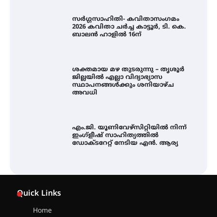
സർഗ്ഗസാഹിതി- കവിതാസംഗമം
2026 കവിതാ ചർച്ച കാട്ടൂർ, ടി. കെ.
ബാലൻ ഹാളിൽ 16ന്
ശക്തമായ മഴ തുടരുന്നു – തൃശൂർ
ജില്ലയിൽ എല്ലാ വിദ്യാഭ്യാസ
സ്ഥാപനങ്ങൾക്കും ശനിയാഴ്ച
അവധി
എം.ജി. യൂണിവേഴ്‌സിറ്റിയിൽ നിന്ന്
ഇംഗ്ളീഷ് സാഹിത്യത്തിൽ
ഡോക്ടറേറ്റ് നേടിയ എൻ. ആര്യ
ട്യുണീഷ്യൻ ചിത്രം ” ദി വോയിസ്
ഓഫ് ഹിന്ദ് റജബ് ” ഇരിങ്ങാലക്കുട
Quick Links
ഫിലിം സൊസൈറ്റി ആഗസ്റ്റ് 7
വെള്ളിയാഴ്ച സ്‌ക്രീൻ ചെയ്യുന്നു
Home