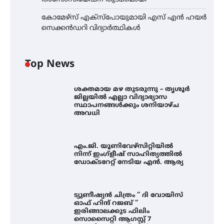
കോമേഴ്സ് എക്സ്പോയുമായി എസ് എൻ ഹയർ
സെക്കൻഡറി വിദ്യാർത്ഥികൾ
Top News
ശക്തമായ മഴ തുടരുന്നു – തൃശൂർ
ജില്ലയിൽ എല്ലാ വിദ്യാഭ്യാസ
സ്ഥാപനങ്ങൾക്കും ശനിയാഴ്ച
അവധി
എം.ജി. യൂണിവേഴ്‌സിറ്റിയിൽ നിന്ന്
ഇംഗ്ളീഷ് സാഹിത്യത്തിൽ
എം.ജി. യൂണിവേഴ്‌സിറ്റിയിൽ
ഡോക്ടറേറ്റ് നേടിയ എൻ. ആര്യ
നിന്ന് ഇംഗ്ളീഷ് സാഹിത്യത്തിൽ
ഡോക്ടറേറ്റ് നേടിയ എൻ. ആര്യ
ട്യുണീഷ്യൻ ചിത്രം ” ദി വോയിസ്
ഓഫ് ഹിന്ദ് റജബ് ” ഇരിങ്ങാലക്കുട
ട്യുണീഷ്യൻ ചിത്രം ” ദി വോയിസ്
ഫിലിം സൊസൈറ്റി ആഗസ്റ്റ് 7
ഓഫ് ഹിന്ദ് റജബ് ”
വെള്ളിയാഴ്ച സ്‌ക്രീൻ ചെയ്യുന്നു
ഇരിങ്ങാലക്കുട ഫിലിം
സൊസൈറ്റി ആഗസ്റ്റ് 7