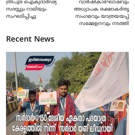
ത്രിപുര ഐക്യദാർഢ്യ
വാർഷികാഘോഷവും
സദസ്സും റാലിയും
അധ്യാപക രക്ഷാകർതൃ
സംഘടിപ്പിച്ചു
സംഗമവും യാത്രയയപ്പ്
സമ്മേളനവും നടത്തി
Recent News