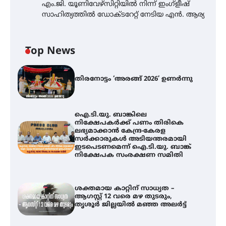
എം.ജി. യൂണിവേഴ്‌സിറ്റിയിൽ നിന്ന് ഇംഗ്ളീഷ്
സാഹിത്യത്തിൽ ഡോക്ടറേറ്റ് നേടിയ എൻ. ആര്യ
Top News
തിരനോട്ടം ‘അരങ്ങ് 2026’ ഉണർന്നു
ഐ.ടി.യു. ബാങ്കിലെ
നിക്ഷേപകർക്ക് പണം തിരികെ
ലഭ്യമാക്കാൻ കേന്ദ്ര-കേരള
സർക്കാരുകൾ അടിയന്തരമായി
ഇടപെടണമെന്ന് ഐ.ടി.യു. ബാങ്ക്
നിക്ഷേപക സംരക്ഷണ സമിതി
ശക്തമായ കാറ്റിന് സാധ്യത –
ആഗസ്റ്റ് 12 വരെ മഴ തുടരും,
തൃശൂർ ജില്ലയിൽ മഞ്ഞ അലർട്ട്