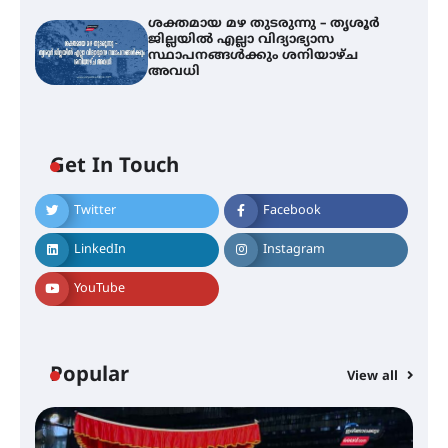
ശക്തമായ മഴ തുടരുന്നു – തൃശൂർ
ജില്ലയിൽ എല്ലാ വിദ്യാഭ്യാസ
ഐ.ടി.യു. ബാങ്കിലെ
സ്ഥാപനങ്ങൾക്കും ശനിയാഴ്ച
നിക്ഷേപകർക്ക് പണം തിരികെ
അവധി
ലഭ്യമാക്കാൻ കേന്ദ്ര-കേരള
സർക്കാരുകൾ അടിയന്തരമായി
ഇടപെടണമെന്ന് ഐ.ടി.യു. ബാങ്ക്
നിക്ഷേപക സംരക്ഷണ സമിതി
Get In Touch
ശക്തമായ കാറ്റിന് സാധ്യത –
ആഗസ്റ്റ് 12 വരെ മഴ തുടരും,
Twitter
Facebook
തൃശൂർ ജില്ലയിൽ മഞ്ഞ അലർട്ട്
LinkedIn
Instagram
YouTube
ശക്തമായ മഴ തുടരുന്നു – തൃശൂർ
ജില്ലയിൽ എല്ലാ വിദ്യാഭ്യാസ
സ്ഥാപനങ്ങൾക്കും ശനിയാഴ്ച
അവധി
Popular
View all
എം.ജി. യൂണിവേഴ്‌സിറ്റിയിൽ നിന്ന്
ഇംഗ്ളീഷ് സാഹിത്യത്തിൽ
ഡോക്ടറേറ്റ് നേടിയ എൻ. ആര്യ