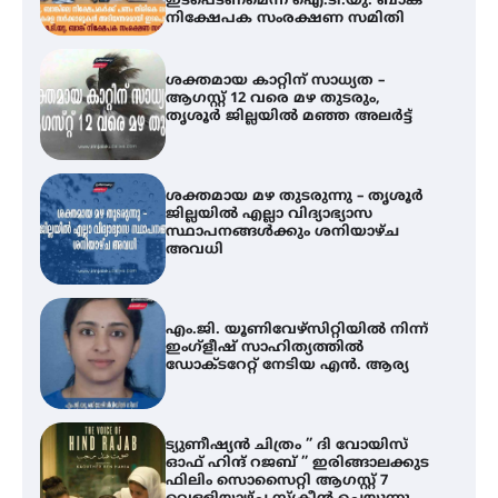
ശക്തമായ മഴ തുടരുന്നു – തൃശൂർ
ജില്ലയിൽ എല്ലാ വിദ്യാഭ്യാസ
സ്ഥാപനങ്ങൾക്കും ശനിയാഴ്ച
അവധി
എം.ജി. യൂണിവേഴ്‌സിറ്റിയിൽ നിന്ന്
ഇംഗ്ളീഷ് സാഹിത്യത്തിൽ
ഡോക്ടറേറ്റ് നേടിയ എൻ. ആര്യ
ട്യുണീഷ്യൻ ചിത്രം ” ദി വോയിസ്
ഓഫ് ഹിന്ദ് റജബ് ” ഇരിങ്ങാലക്കുട
ഫിലിം സൊസൈറ്റി ആഗസ്റ്റ് 7
വെള്ളിയാഴ്ച സ്‌ക്രീൻ ചെയ്യുന്നു
തിരനോട്ടം ‘അരങ്ങ് 2026’ ഉണർന്നു