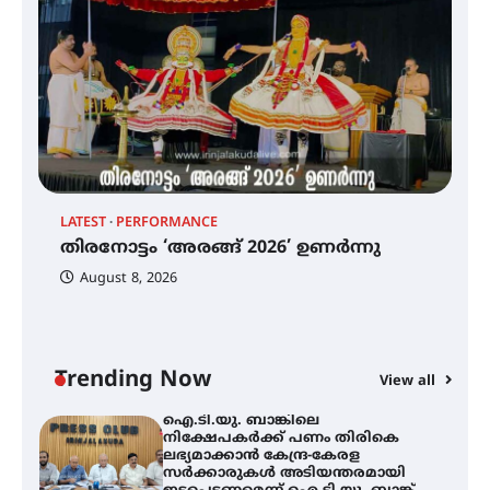
ട്യുണീഷ്യൻ ചിത്രം ” ദി വോയിസ്
ഓഫ് ഹിന്ദ് റജബ് ” ഇരിങ്ങാലക്കുട
ഫിലിം സൊസൈറ്റി ആഗസ്റ്റ് 7
വെള്ളിയാഴ്ച സ്‌ക്രീൻ ചെയ്യുന്നു
തിരനോട്ടം ‘അരങ്ങ് 2026’ ഉണർന്നു
LATEST
PERFORMANCE
EX
തിരനോട്ടം ‘അരങ്ങ് 2026’ ഉണർന്നു
ഐ
പ
August 8, 2026
ി
ക
ഐ.ടി.യു. ബാങ്കിലെ
ഇ
നിക്ഷേപകർക്ക് പണം തിരികെ
ന
ലഭ്യമാക്കാൻ കേന്ദ്ര-കേരള
സർക്കാരുകൾ അടിയന്തരമായി
ഇടപെടണമെന്ന് ഐ.ടി.യു. ബാങ്ക്
Trending Now
View all
നിക്ഷേപക സംരക്ഷണ സമിതി
ശക്തമായ കാറ്റിന് സാധ്യത –
ആഗസ്റ്റ് 12 വരെ മഴ തുടരും,
തൃശൂർ ജില്ലയിൽ മഞ്ഞ അലർട്ട്