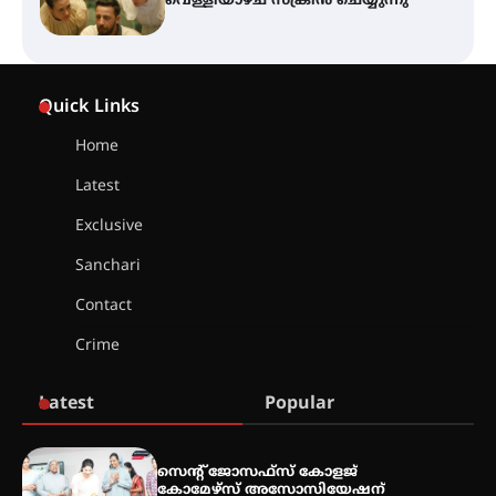
ഐ.ടി.യു. ബാങ്കിലെ
നിക്ഷേപകർക്ക് പണം തിരികെ
ലഭ്യമാക്കാൻ കേന്ദ്ര-കേരള
Quick Links
സർക്കാരുകൾ അടിയന്തരമായി
ഇടപെടണമെന്ന് ഐ.ടി.യു. ബാങ്ക്
നിക്ഷേപക സംരക്ഷണ സമിതി
Home
Latest
ശക്തമായ കാറ്റിന് സാധ്യത –
ആഗസ്റ്റ് 12 വരെ മഴ തുടരും,
Exclusive
തൃശൂർ ജില്ലയിൽ മഞ്ഞ അലർട്ട്
Sanchari
Contact
ശക്തമായ മഴ തുടരുന്നു – തൃശൂർ
ജില്ലയിൽ എല്ലാ വിദ്യാഭ്യാസ
Crime
സ്ഥാപനങ്ങൾക്കും ശനിയാഴ്ച
അവധി
Latest
Popular
എം.ജി. യൂണിവേഴ്‌സിറ്റിയിൽ നിന്ന്
ഇംഗ്ളീഷ് സാഹിത്യത്തിൽ
സെന്റ് ജോസഫ്സ് കോളജ്
ഡോക്ടറേറ്റ് നേടിയ എൻ. ആര്യ
കോമേഴ്‌സ് അസോസിയേഷന്