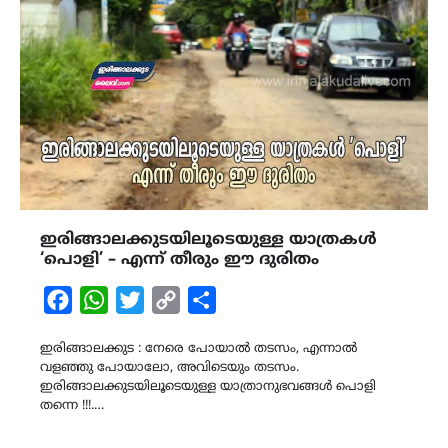
ഇരിങ്ങാലക്കുടയിലൂടെയുള്ള യാത്രകൾ
‘പൊളി’ – എന്ന് തീരും ഈ ദുരിതം
Facebook
WhatsApp
Twitter
Copy
Share
Link
ഇരിങ്ങാലക്കുട : നേരെ പോയാൽ തടസം, എന്നാൽ
വളഞ്ഞു പോയാലോ, അവിടെയും തടസം.
ഇരിങ്ങാലക്കുടയിലൂടെയുള്ള യാത്രാനുഭവങ്ങൾ പൊളി
തന്നെ !!!.…