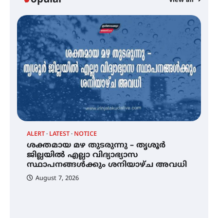
Popular
View all
കോമേഴ്‌സ് അസോസിയേഷന്
തുടക്കമായി
കോമേഴ്സ് എക്സ്പോയുമായി
എസ് എൻ ഹയർ സെക്കൻഡറി
വിദ്യാർത്ഥികൾ
സർഗ്ഗസാഹിതി- കവിതാസംഗമം
2026 കവിതാ ചർച്ച കാട്ടൂർ, ടി. കെ.
ബാലൻ ഹാളിൽ 16ന്
ALERT
LATEST
NOTICE
്
ശക്തമായ മഴ തുടരുന്നു – തൃശൂർ
ജില്ലയിൽ എല്ലാ വിദ്യാഭ്യാസ
ശക്തമായ മഴ തുടരുന്നു – തൃശൂർ
സ്ഥാപനങ്ങൾക്കും ശനിയാഴ്ച അവധി
ജില്ലയിൽ എല്ലാ വിദ്യാഭ്യാസ
സ്ഥാപനങ്ങൾക്കും ശനിയാഴ്ച
August 7, 2026
അവധി
എം.ജി. യൂണിവേഴ്‌സിറ്റിയിൽ നിന്ന്