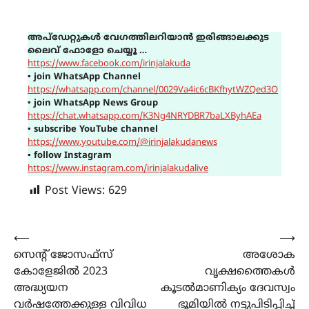
അപ്ഡേറ്റുകൾ വേഗത്തിലറിയാൻ ഇരിങ്ങാലക്കുട
ലൈവ് ഫോളോ ചെയ്യൂ …
https://www.facebook.com/irinjalakuda
▪
join WhatsApp Channel
https://whatsapp.com/channel/0029Va4ic6cBKfhytWZQed3O
▪
join WhatsApp News Group
https://chat.whatsapp.com/K3Ng4NRYDBR7baLXByhAEa
▪
subscribe YouTube channel
https://www.youtube.com/@irinjalakudanews
▪
follow Instagram
https://www.instagram.com/irinjalakudalive
Post Views:
629
Post
⟵
⟶
സെന്‍റ് ജോസഫ്സ്
അശോക
navigation
കോളേജില്‍ 2023
വൃക്ഷത്തൈകൾ
അദ്ധ്യയന
കൂടൽമാണിക്യം ദേവസ്വം
വർഷത്തേക്കുള്ള വിവിധ
ഭൂമിയിൽ നട്ടുപിടിപ്പിച്ച്