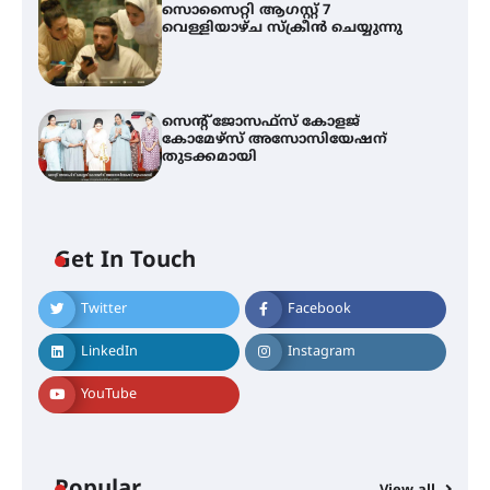
സൊസൈറ്റി ആഗസ്റ്റ് 7
വെള്ളിയാഴ്ച സ്‌ക്രീൻ ചെയ്യുന്നു
സെന്റ് ജോസഫ്സ് കോളജ്
കോമേഴ്‌സ് അസോസിയേഷന്
തുടക്കമായി
എം.ജി. യൂണിവേഴ്‌സിറ്റിയിൽ നിന്ന്
Get In Touch
ഇംഗ്ളീഷ് സാഹിത്യത്തിൽ
ഡോക്ടറേറ്റ് നേടിയ എൻ. ആര്യ
Twitter
Facebook
LinkedIn
Instagram
ട്യുണീഷ്യൻ ചിത്രം ” ദി വോയിസ്
ഓഫ് ഹിന്ദ് റജബ് ” ഇരിങ്ങാലക്കുട
ഫിലിം സൊസൈറ്റി ആഗസ്റ്റ് 7
YouTube
വെള്ളിയാഴ്ച സ്‌ക്രീൻ ചെയ്യുന്നു
സെന്റ് ജോസഫ്സ് കോളജ്