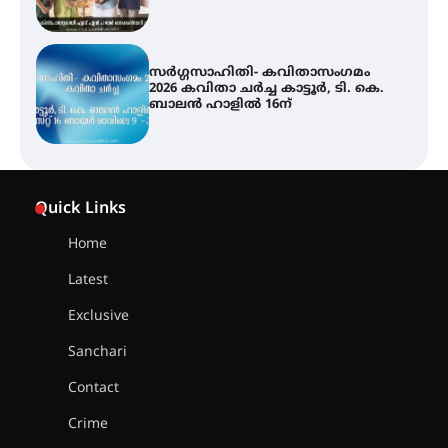
2026 കവിതാ ചർച്ച കാട്ടൂർ, ടി. കെ.
ബാലൻ ഹാളിൽ 16ന്
ശക്തമായ മഴ തുടരുന്നു – തൃശൂർ
ജില്ലയിൽ എല്ലാ വിദ്യാഭ്യാസ
സ്ഥാപനങ്ങൾക്കും ശനിയാഴ്ച
അവധി
Quick Links
എം.ജി. യൂണിവേഴ്‌സിറ്റിയിൽ നിന്ന്
ഇംഗ്ളീഷ് സാഹിത്യത്തിൽ
Home
ഡോക്ടറേറ്റ് നേടിയ എൻ. ആര്യ
Latest
Exclusive
ട്യുണീഷ്യൻ ചിത്രം ” ദി വോയിസ്
ഓഫ് ഹിന്ദ് റജബ് ” ഇരിങ്ങാലക്കുട
Sanchari
ഫിലിം സൊസൈറ്റി ആഗസ്റ്റ് 7
വെള്ളിയാഴ്ച സ്‌ക്രീൻ ചെയ്യുന്നു
Contact
Crime
സെന്റ് ജോസഫ്സ് കോളജ്