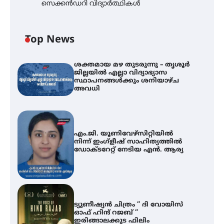
സെക്കൻഡറി വിദ്യാർത്ഥികൾ
Top News
ശക്തമായ മഴ തുടരുന്നു – തൃശൂർ
ജില്ലയിൽ എല്ലാ വിദ്യാഭ്യാസ
സ്ഥാപനങ്ങൾക്കും ശനിയാഴ്ച
അവധി
എം.ജി. യൂണിവേഴ്‌സിറ്റിയിൽ
നിന്ന് ഇംഗ്ളീഷ് സാഹിത്യത്തിൽ
ഡോക്ടറേറ്റ് നേടിയ എൻ. ആര്യ
ട്യുണീഷ്യൻ ചിത്രം ” ദി വോയിസ്
ഓഫ് ഹിന്ദ് റജബ് ”
ഇരിങ്ങാലക്കുട ഫിലിം