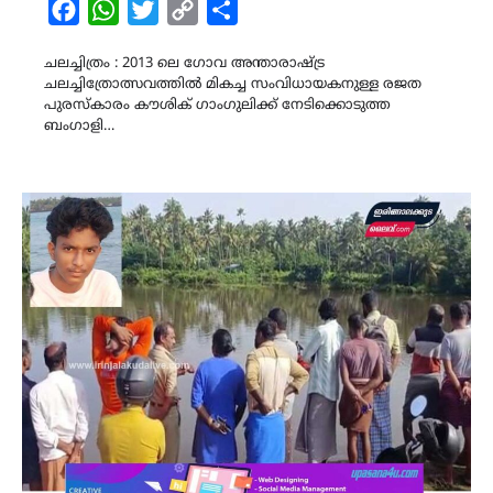
Facebook
WhatsApp
Twitter
Copy
Share
Link
ചലച്ചിത്രം : 2013 ലെ ഗോവ അന്താരാഷ്ട്ര
ചലച്ചിത്രോത്സവത്തിൽ മികച്ച സംവിധായകനുള്ള രജത
പുരസ്കാരം കൗശിക് ഗാംഗുലിക്ക് നേടിക്കൊടുത്ത
ബംഗാളി…