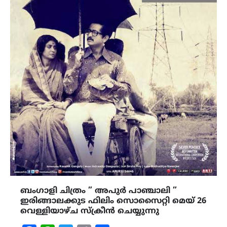
ബംഗാളി ചിത്രം ” അപുർ പാഞ്ചാലി ”
ഇരിങ്ങാലക്കുട ഫിലിം സൊസൈറ്റി മെയ് 26
വെള്ളിയാഴ്ച സ്ക്രീൻ ചെയ്യുന്നു