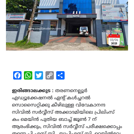
Facebook
WhatsApp
Twitter
Copy
Share
Link
ഇരിങ്ങാലക്കുട :
തരണനെല്ലൂർ
എഡ്യൂക്കേഷനൽ ഏൻ്റ് കൾച്ചറൽ
സൊസൈറ്റിക്കു കീഴിലുള്ള വിവേകാനന്ദ
സിവിൽ സർവ്വീസ് അക്കാദമിയിലെ പ്രിലിംസ്
കം മെയിൻ പുതിയ ബാച്ച് ജൂൺ 7 ന്
ആരംഭിക്കും, സിവിൽ സർവ്വീസ് പരീക്ഷക്കൊപ്പം