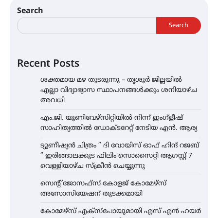
Search
Search
Recent Posts
ശക്തമായ മഴ തുടരുന്നു – തൃശൂർ ജില്ലയിൽ
എല്ലാ വിദ്യാഭ്യാസ സ്ഥാപനങ്ങൾക്കും ശനിയാഴ്ച
അവധി
എം.ജി. യൂണിവേഴ്‌സിറ്റിയിൽ നിന്ന് ഇംഗ്ളീഷ്
സാഹിത്യത്തിൽ ഡോക്ടറേറ്റ് നേടിയ എൻ. ആര്യ
ട്യുണീഷ്യൻ ചിത്രം ” ദി വോയിസ് ഓഫ് ഹിന്ദ് റജബ്
” ഇരിങ്ങാലക്കുട ഫിലിം സൊസൈറ്റി ആഗസ്റ്റ് 7
വെള്ളിയാഴ്ച സ്‌ക്രീൻ ചെയ്യുന്നു
സെന്റ് ജോസഫ്സ് കോളജ് കോമേഴ്‌സ്
അസോസിയേഷന് തുടക്കമായി
കോമേഴ്സ് എക്സ്പോയുമായി എസ് എൻ ഹയർ