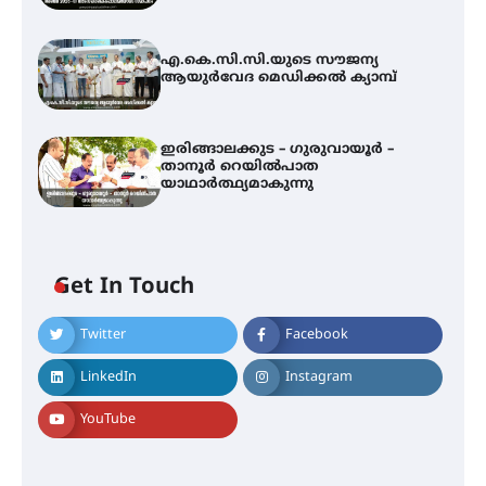
എ.കെ.സി.സി.യുടെ സൗജന്യ
ആയുർവേദ മെഡിക്കൽ ക്യാമ്പ്
ഇരിങ്ങാലക്കുട – ഗുരുവായൂർ –
താനൂർ റെയിൽപാത
യാഥാർത്ഥ്യമാകുന്നു
അരങ്ങ് 2026-ന്
സാംസ്കാരികപ്പൊലിമയോടെ
സമാപനം
Get In Touch
Twitter
Facebook
എ.കെ.സി.സി.യുടെ സൗജന്യ
ആയുർവേദ മെഡിക്കൽ ക്യാമ്പ്
LinkedIn
Instagram
YouTube
ഇരിങ്ങാലക്കുട – ഗുരുവായൂർ –