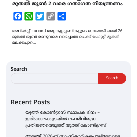
മുതൽ ജൂൺ 2 വരെ ഗതാഗത നിയന്ത്രണം
Facebook
WhatsApp
Twitter
Copy
Share
Link
അറിയിപ്പ് : റോഡ് അറ്റകുറ്റപ്പണികളുടെ ഭാഗമായി മെയ് 26
മുതൽ ജൂൺ രണ്ടുവരെ വാഴച്ചാൽ ചെക്ക് പോസ്റ്റ് മുതൽ
മലക്കപ്പാറ…
Search
Search
Recent Posts
യൂത്ത് കോൺഗ്രസ്‌ സ്ഥാപക ദിനം –
ഇരിങ്ങാലക്കുടയിൽ ലഹരിവിരുദ്ധ
പ്രതിജ്ഞയെടുത്ത് യൂത്ത് കോൺഗ്രസ്
അരങ്ങ് 2026-ന് സാംസ്കാരികപ്പൊലിമയോടെ