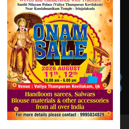
ട്യുണീഷ്യൻ ചിത്രം ” ദി വോയിസ്
ഓഫ് ഹിന്ദ് റജബ് ” ഇരിങ്ങാലക്കുട
ഫിലിം സൊസൈറ്റി ആഗസ്റ്റ് 7
വെള്ളിയാഴ്ച സ്‌ക്രീൻ ചെയ്യുന്നു
Get In Touch
Twitter
Facebook
LinkedIn
Instagram
YouTube
All Rights Reserved to irinjalakudalive.com Powered
by upasana4u.com