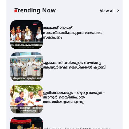
സാംസ്കാരികപ്പൊലിമയോടെ
സമാപനം
Trending Now
View all
എ.കെ.സി.സി.യുടെ സൗജന്യ
ആയുർവേദ മെഡിക്കൽ ക്യാമ്പ്
ഇരിങ്ങാലക്കുട – ഗുരുവായൂർ –
താനൂർ റെയിൽപാത
യാഥാർത്ഥ്യമാകുന്നു
തിരനോട്ടം ‘അരങ്ങ് 2026’ ഉണർന്നു
ഐ.ടി.യു. ബാങ്കിലെ
നിക്ഷേപകർക്ക് പണം തിരികെ
ലഭ്യമാക്കാൻ കേന്ദ്ര-കേരള