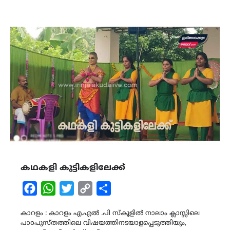
കഥകളി കുട്ടികളിലേക്ക്
Facebook
WhatsApp
Twitter
Copy
Share
Link
കാറളം : കാറളം എ.എൽ .പി സ്കൂളിൽ നാലാം ക്ലാസ്സിലെ
പാoപുസ്തത്തിലെ വിഷയത്തിനടയാളപ്പെടുത്തിയും,