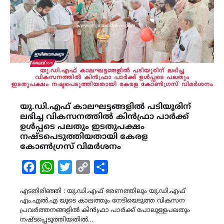
യു.ഡി.എഫ് കാലഘട്ടങ്ങളിൽ പടിയൂരിന്
ലഭിച്ച വികസനത്തിൽ കിൻഫ്രാ പാർക്ക്
ഉൾപ്പടെ പലതും ഇടതുപക്ഷം
നഷ്ടപെടുത്തിയതായി കേരള
കോൺഗ്രസ്‌ വിമർശനം
Facebook
WhatsApp
Twitter
Copy
Share
Link
എടതിരിഞ്ഞി : യു.ഡി.എഫ് ഭരണത്തിലും യു.ഡി.എഫ്
എം.എൽ.എ യുടെ കാലത്തും നേടിയെടുത്ത വികസന
പ്രവർത്തനങ്ങളിൽ കിൻഫ്രാ പാർക്ക് പോലുള്ളപലതും
നഷ്ടപ്പെടുത്തിയതിൽ…