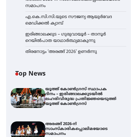
സമാപനം
എ.കെ.സി.സി.യുടെ സൗജന്യ ആയുർവേദ
മെഡിക്കൽ ക്യാമ്പ്
ഇരിങ്ങാലക്കുട – ഗുരുവായൂർ – താനൂർ
റെയിൽപാത യാഥാർത്ഥ്യമാകുന്നു
തിരനോട്ടം ‘അരങ്ങ് 2026’ ഉണർന്നു
Top News
യൂത്ത് കോൺഗ്രസ്‌ സ്ഥാപക
ദിനം – ഇരിങ്ങാലക്കുടയിൽ
ലഹരിവിരുദ്ധ പ്രതിജ്ഞയെടുത്ത്
യൂത്ത് കോൺഗ്രസ്
അരങ്ങ് 2026-ന്
സാംസ്കാരികപ്പൊലിമയോടെ
സമാപനം