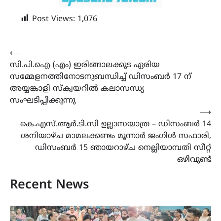
Post Views:
1,076
Post
⟵
സി.പി.ഐ (എം) ഇരിങ്ങാലക്കുട ഏരിയ
navigation
സമ്മേളനത്തിനോടനുബന്ധിച്ച് ഡിസംബർ 17 ന്
അയ്യങ്കാളി സ്‌ക്വയറിൽ കലാസന്ധ്യ
സംഘടിപ്പിക്കുന്നു
⟶
കെ.എസ്.ആര്‍.ടി.സി ഉല്ലാസയാത്ര – ഡിസംബർ 14
ശനിയാഴ്ച മാമലക്കണ്ടം മൂന്നാർ ജംഗിൾ സഫാരി,
ഡിസംബർ 15 ഞായറാഴ്ച നെല്ലിയാമ്പതി സീറ്റ്‌
ഒഴിവുണ്ട്
Recent News