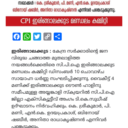
Facebook
WhatsApp
Twitter
Copy
Share
Link
ഇരിങ്ങാലക്കുട :
കേന്ദ്ര സർക്കാരിന്റെ ജന
വിരുദ്ധ ചങ്ങാത്ത മുതലാളിത്ത
നയങ്ങൾക്കെതിരെ സി.പി.ഐ ഇരിങ്ങാലക്കുട
മണ്ഡലം കമ്മിറ്റി ഡിസംബർ 10 ചൊവാഴ്ച
സായാഹ്ന ധർണ്ണ സംഘടിപ്പിക്കുന്നു. വൈകീട്ട് 4
മണിക്ക് ഇരിങ്ങാലക്കുട ടൌൺ ഹാളിനു
സമീപമുള്ള അയ്യങ്കാളി സ്‌ക്വയറിൽ സി.പി.ഐ
ജില്ലാ എക്‌സിക്യൂട്ടീവ് അംഗം ടി.കെ.സുധീഷ്
ഉദ്‌ഘാടനം നിർവഹിക്കും. കെ. ശ്രീകുമാർ, പി.
മണി, എൻ.കെ. ഉദയപ്രകാശ്, ബിനോയ്
ഷബീർ, അനിതാ രാധാകൃഷ്‌ണൻ എന്നിവർ
പങ്കെടുക്കും.