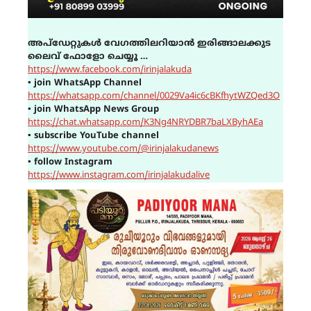
അപ്ഡേറ്റുകൾ വേഗത്തിലറിയാൻ ഇരിങ്ങാലക്കുട
ലൈവ് ഫോളോ ചെയ്യൂ …
https://www.facebook.com/irinjalakuda
▪
join WhatsApp Channel
https://whatsapp.com/channel/0029Va4ic6cBKfhytWZQed3O
▪
join WhatsApp News Group
https://chat.whatsapp.com/K3Ng4NRYDBR7baLXByhAEa
▪
subscribe YouTube channel
https://www.youtube.com/@irinjalakudanews
▪
follow Instagram
https://www.instagram.com/irinjalakudalive