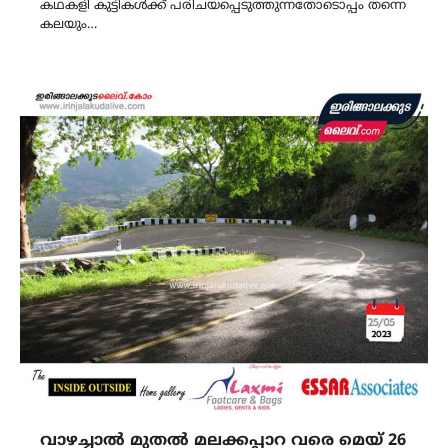
കഥകളി കുട്ടികൾക്ക് പരിചയപ്പെടുത്തുന്നതോടൊപ്പം തന്നെ
കലയും…
വാഴച്ചാൽ മുതൽ മലക്കപ്പാറ വരെ മെയ് 26