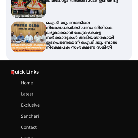
സർക്കാരുകൾ അടിയന്തരമായി
ഇടപെടണമെന്ന് ഐ.ടി.യു. ബാങ്ക്
നിക്ഷേപക സംരക്ഷണ സമിതി
യൂത്ത് കോൺഗ്രസ്‌ സ്ഥാപക ദിനം
– ഇരിങ്ങാലക്കുടയിൽ
ലഹരിവിരുദ്ധ പ്രതിജ്ഞയെടുത്ത്
യൂത്ത് കോൺഗ്രസ്
അരങ്ങ് 2026-ന്
സാംസ്കാരികപ്പൊലിമയോടെ
Quick Links
സമാപനം
Home
Latest
എ.കെ.സി.സി.യുടെ സൗജന്യ
Exclusive
ആയുർവേദ മെഡിക്കൽ ക്യാമ്പ്
Sanchari
Contact
ഇരിങ്ങാലക്കുട – ഗുരുവായൂർ –