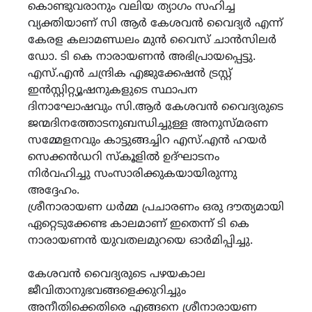
കൊണ്ടുവരാനും വലിയ ത്യാഗം സഹിച്ച
വ്യക്തിയാണ് സി ആർ കേശവൻ വൈദ്യർ എന്ന്
കേരള കലാമണ്ഡലം മുൻ വൈസ് ചാൻസിലർ
ഡോ. ടി കെ നാരായണൻ അഭിപ്രായപ്പെട്ടു.
എസ്.എൻ ചന്ദ്രിക എജുക്കേഷൻ ട്രസ്റ്റ്
ഇൻസ്റ്റിറ്റ്യൂഷനുകളുടെ സ്ഥാപന
ദിനാഘോഷവും സി.ആർ കേശവൻ വൈദ്യരുടെ
ജന്മദിനത്തോടനുബന്ധിച്ചുള്ള അനുസ്മരണ
സമ്മേളനവും കാട്ടുങ്ങച്ചിറ എസ്.എൻ ഹയർ
സെക്കൻഡറി സ്കൂളിൽ ഉദ്‌ഘാടനം
നിർവഹിച്ചു സംസാരിക്കുകയായിരുന്നു
അദ്ദേഹം.
ശ്രീനാരായണ ധർമ്മ പ്രചാരണം ഒരു ദൗത്യമായി
ഏറ്റെടുക്കേണ്ട കാലമാണ് ഇതെന്ന് ടി കെ
നാരായണൻ യുവതലമുറയെ ഓർമിപ്പിച്ചു.
കേശവൻ വൈദ്യരുടെ പഴയകാല
ജീവിതാനുഭവങ്ങളെക്കുറിച്ചും
അനീതിക്കെതിരെ എങ്ങനെ ശ്രീനാരായണ