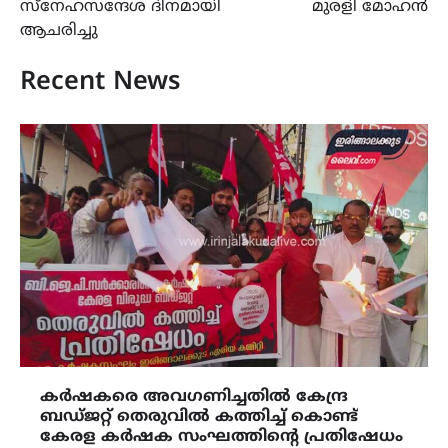
സ്നേഹസന്ദേശ ദിനമായി
മുരളി മോഹൻ
ആചരിച്ചു
Recent News
കർഷകരെ അവഗണിച്ചതിൽ കേന്ദ്ര
ബഡ്ജറ്റ് തെരുവിൽ കത്തിച്ച് കൊണ്ട്
കേരള കർഷക സംഘത്തിന്റെ പ്രതിഷേധം