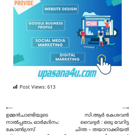
Post Views:
613
Post
⟵
⟶
ഉമ്മൻചാണ്ടിയുടെ
സി.ആർ കേശവൻ
navigation
നാൽപ്പതാം ഓർമദിനം:
വൈദ്യർ : ഒരു വേറിട്ട
കോൺഗ്രസ്
ചിന്ത – തയാറാക്കിയത്