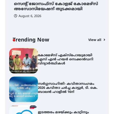
കോമേഴ്‌സ് അസോസിയേഷന്
സെന്റ് ജോസഫ്സ് കോളജ് കോമേഴ്‌സ്
ക
തുടക്കമായി
അസോസിയേഷന് തുടക്കമായി
എ
വ
August 6, 2026
കോമേഴ്സ് എക്സ്പോയുമായി
എസ് എൻ ഹയർ സെക്കൻഡറി
വിദ്യാർത്ഥികൾ
Trending Now
View all
സർഗ്ഗസാഹിതി- കവിതാസംഗമം
2026 കവിതാ ചർച്ച കാട്ടൂർ, ടി. കെ.
ബാലൻ ഹാളിൽ 16ന്
ഇടത്തരം മഴയ്ക്കും കാറ്റിനും
സാധ്യത ഇരിങ്ങാലക്കുടയിൽ 4.4
മില്ലി മീറ്റർ മഴ ലഭിച്ചു
ഐ.ഐ.ടി മദ്രാസ്സിൽ നിന്നും