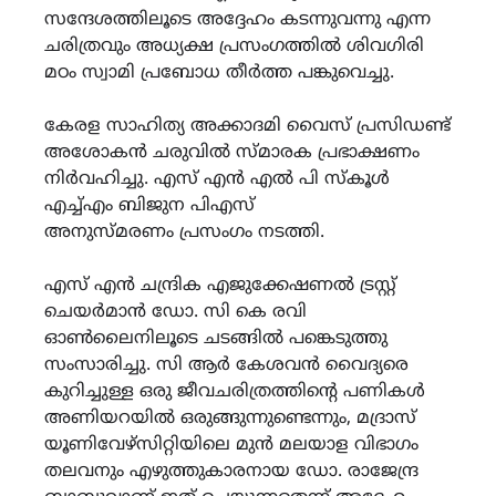
സന്ദേശത്തിലൂടെ അദ്ദേഹം കടന്നുവന്നു എന്ന
ചരിത്രവും അധ്യക്ഷ പ്രസംഗത്തിൽ ശിവഗിരി
മഠം സ്വാമി പ്രബോധ തീർത്ത പങ്കുവെച്ചു.
കേരള സാഹിത്യ അക്കാദമി വൈസ് പ്രസിഡണ്ട്
അശോകൻ ചരുവിൽ സ്മാരക പ്രഭാക്ഷണം
നിർവഹിച്ചു. എസ് എൻ എൽ പി സ്കൂൾ
എച്ച്എം ബിജുന പിഎസ്
അനുസ്മരണം പ്രസംഗം നടത്തി.
എസ് എൻ ചന്ദ്രിക എജുക്കേഷണൽ ട്രസ്റ്റ്
ചെയർമാൻ ഡോ. സി കെ രവി
ഓൺലൈനിലൂടെ ചടങ്ങിൽ പങ്കെടുത്തു
സംസാരിച്ചു. സി ആർ കേശവൻ വൈദ്യരെ
കുറിച്ചുള്ള ഒരു ജീവചരിത്രത്തിന്റെ പണികൾ
അണിയറയിൽ ഒരുങ്ങുന്നുണ്ടെന്നും, മദ്രാസ്
യൂണിവേഴ്സിറ്റിയിലെ മുൻ മലയാള വിഭാഗം
തലവനും എഴുത്തുകാരനായ ഡോ. രാജേന്ദ്ര