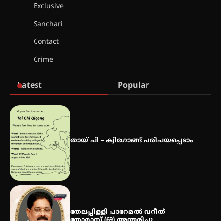
2026 കവിതാ ചർച്ച കാട്ടൂർ, ടി. കെ.
Exclusive
ബാലൻ ഹാളിൽ 16ന്
Sanchari
Contact
ഇടത്തരം മഴയ്ക്കും കാറ്റിനും
Crime
സാധ്യത ഇരിങ്ങാലക്കുടയിൽ 4.4
മില്ലി മീറ്റർ മഴ ലഭിച്ചു
Latest
Popular
ഐ.ഐ.ടി മദ്രാസ്സിൽ നിന്നും
ഡോക്ടറേറ്റ് – ഇരിങ്ങാലക്കുട
സ്വദേശി ആതിര എം കെ യുടെ
നേട്ടം പ്രതിസന്ധികളോട് പൊരുതി
തായ് ചി – ക്വിഗോങ്ങ് പരിചയപ്പെടാം
മെഡിക്കൽ ക്യാമ്പ്
തേലപ്പിളളി പാറേമൽ വറീത്
തോമാസ് (69) അന്തരിച്ചു