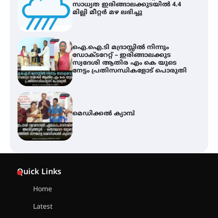
ഡോക്ടറേറ്റ് – ഇരിങ്ങാലക്കുട
സ്വദേശി ആതിര എം കെ യുടെ
നേട്ടം പ്രതിസന്ധികളോട് പൊരുതി
മെഡിക്കൽ ക്യാമ്പ്
സെന്റ് ജോസഫ്സ് കോളജ്
കോമേഴ്‌സ് അസോസിയേഷന്
തുടക്കമായി
കോമേഴ്സ് എക്സ്പോയുമായി
എസ് എൻ ഹയർ സെക്കൻഡറി
Quick Links
വിദ്യാർത്ഥികൾ
Home
Latest
സർഗ്ഗസാഹിതി- കവിതാസംഗമം