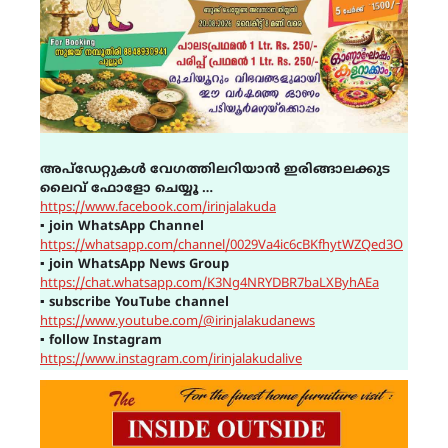
അപ്ഡേറ്റുകൾ വേഗത്തിലറിയാൻ ഇരിങ്ങാലക്കുട
ലൈവ് ഫോളോ ചെയ്യൂ …
https://www.facebook.com/irinjalakuda
▪
join WhatsApp Channel
https://whatsapp.com/channel/0029Va4ic6cBKfhytWZQed3O
▪
join WhatsApp News Group
https://chat.whatsapp.com/K3Ng4NRYDBR7baLXByhAEa
▪
subscribe YouTube channel
https://www.youtube.com/@irinjalakudanews
▪
follow Instagram
https://www.instagram.com/irinjalakudalive