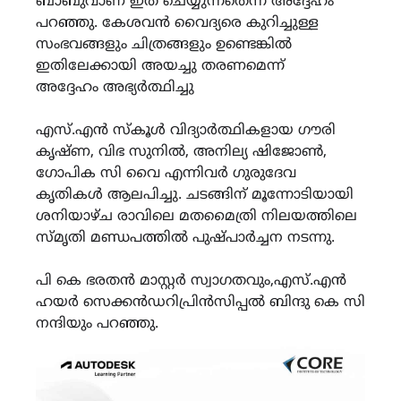
ബാബുവാണ് ഇത് ചെയ്യുന്നതെന്ന് അദ്ദേഹം
പറഞ്ഞു. കേശവൻ വൈദ്യരെ കുറിച്ചുള്ള
സംഭവങ്ങളും ചിത്രങ്ങളും ഉണ്ടെങ്കിൽ
ഇതിലേക്കായി അയച്ചു തരണമെന്ന്
അദ്ദേഹം അഭ്യർത്ഥിച്ചു
എസ്.എൻ സ്കൂൾ വിദ്യാർത്ഥികളായ ഗൗരി
കൃഷ്ണ, വിഭ സുനിൽ, അനില്യ ഷിജോൺ,
ഗോപിക സി വൈ എന്നിവർ ഗുരുദേവ
കൃതികൾ ആലപിച്ചു. ചടങ്ങിന് മൂന്നോടിയായി
ശനിയാഴ്ച രാവിലെ മതമൈത്രി നിലയത്തിലെ
സ്മൃതി മണ്ഡപത്തിൽ പുഷ്പാർച്ചന നടന്നു.
പി കെ ഭരതൻ മാസ്റ്റർ സ്വാഗതവും,എസ്.എൻ
ഹയർ സെക്കൻഡറിപ്രിൻസിപ്പൽ ബിന്ദു കെ സി
നന്ദിയും പറഞ്ഞു.