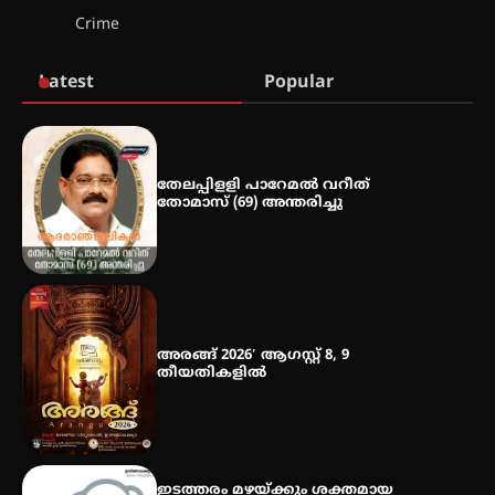
ഡോക്ടറേറ്റ് – ഇരിങ്ങാലക്കുട
Crime
സ്വദേശി ആതിര എം കെ യുടെ
നേട്ടം പ്രതിസന്ധികളോട് പൊരുതി
Latest
Popular
മെഡിക്കൽ ക്യാമ്പ്
തേലപ്പിളളി പാറേമൽ വറീത്
തോമാസ് (69) അന്തരിച്ചു
തായ് ചി – ക്വിഗോങ്ങ്
പരിചയപ്പെടാം
അരങ്ങ് 2026′ ആഗസ്റ്റ് 8, 9
തീയതികളിൽ
ഇടത്തരം മഴയ്ക്കും ശക്തമായ