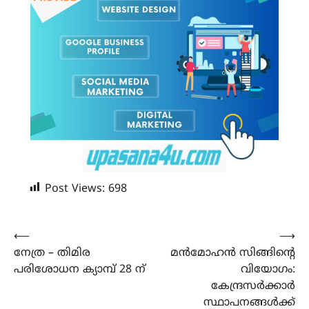
Post Views:
698
Post
⟵
⟶
നേത്ര – തിമിര
മന്‍മോഹന്‍ സിങ്ങിൻ്റെ
navigation
പരിശോധന ക്യാമ്പ് 28 ന്
വിയോഗം:
കേന്ദ്രസർക്കാർ
സ്ഥാപനങ്ങൾക്ക്