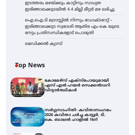
ഇടത്തരം മഴയ്ക്കും കാറ്റിനും സാധ്യത
ഇരിങ്ങാലക്കുടയിൽ 4.4 മില്ലി മീറ്റർ മഴ ലഭിച്ചു
ഐ.ഐ.ടി മദ്രാസ്സിൽ നിന്നും ഡോക്ടറേറ്റ് –
ഇരിങ്ങാലക്കുട സ്വദേശി ആതിര എം കെ യുടെ
നേട്ടം പ്രതിസന്ധികളോട് പൊരുതി
മെഡിക്കൽ ക്യാമ്പ്
Top News
കോമേഴ്സ് എക്സ്പോയുമായി
എസ് എൻ ഹയർ സെക്കൻഡറി
വിദ്യാർത്ഥികൾ
സർഗ്ഗസാഹിതി- കവിതാസംഗമം
2026 കവിതാ ചർച്ച കാട്ടൂർ, ടി.
കെ. ബാലൻ ഹാളിൽ 16ന്