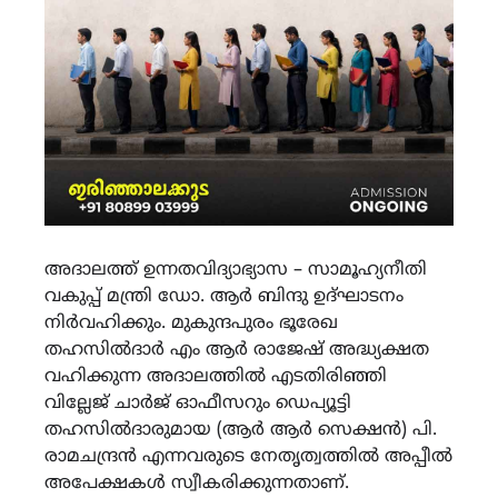
അദാലത്ത് ഉന്നതവിദ്യാഭ്യാസ – സാമൂഹ്യനീതി
വകുപ്പ് മന്ത്രി ഡോ. ആര്‍ ബിന്ദു ഉദ്ഘാടനം
നിർവഹിക്കും. മുകുന്ദപുരം ഭൂരേഖ
തഹസില്‍ദാര്‍ എം ആർ രാജേഷ് അദ്ധ്യക്ഷത
വഹിക്കുന്ന അദാലത്തില്‍ എടതിരിഞ്ഞി
വില്ലേജ് ചാർജ് ഓഫീസറും ഡെപ്യൂട്ടി
തഹസില്‍ദാരുമായ (ആർ ആർ സെക്ഷന്‍) പി.
രാമചന്ദ്രന്‍ എന്നവരുടെ നേതൃത്വത്തില്‍ അപ്പീല്‍
അപേക്ഷകള്‍ സ്വീകരിക്കുന്നതാണ്.