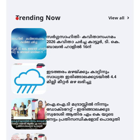
സർഗ്ഗസാഹിതി- കവിതാസംഗമം
2026 കവിതാ ചർച്ച കാട്ടൂർ, ടി. കെ.
ബാലൻ ഹാളിൽ 16ന്
Trending Now
View all
ഇടത്തരം മഴയ്ക്കും കാറ്റിനും
സാധ്യത ഇരിങ്ങാലക്കുടയിൽ 4.4
മില്ലി മീറ്റർ മഴ ലഭിച്ചു
ഐ.ഐ.ടി മദ്രാസ്സിൽ നിന്നും
ഡോക്ടറേറ്റ് – ഇരിങ്ങാലക്കുട
സ്വദേശി ആതിര എം കെ യുടെ
നേട്ടം പ്രതിസന്ധികളോട് പൊരുതി
മെഡിക്കൽ ക്യാമ്പ്