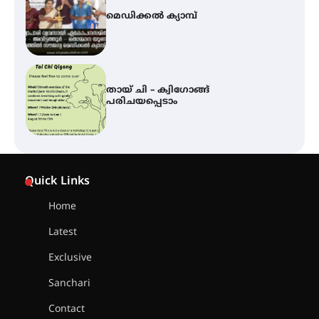
തായ് ചി – ക്വിഗോങ്ങ്
പരിചയപ്പെടാം
കോമേഴ്സ് എക്സ്പോയുമായി
എസ് എൻ ഹയർ സെക്കൻഡറി
വിദ്യാർത്ഥികൾ
സർഗ്ഗസാഹിതി- കവിതാസംഗമം
2026 കവിതാ ചർച്ച കാട്ടൂർ, ടി. കെ.
Quick Links
ബാലൻ ഹാളിൽ 16ന്
Home
Latest
ഇടത്തരം മഴയ്ക്കും കാറ്റിനും
സാധ്യത ഇരിങ്ങാലക്കുടയിൽ 4.4
Exclusive
മില്ലി മീറ്റർ മഴ ലഭിച്ചു
Sanchari
Contact
ഐ.ഐ.ടി മദ്രാസ്സിൽ നിന്നും