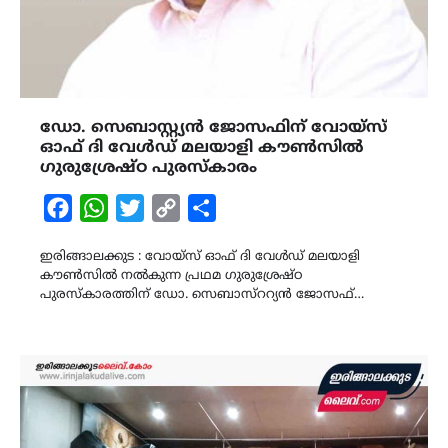
ഡോ. സെബാസ്റ്റ്യൻ ജോസഫിന് വോയ്സ്
ഓഫ് ദി വേൾഡ് മലയാളി കൗൺസിൽ
ഗുരുശ്രേഷ്ഠ പുരസ്കാരം
Facebook
WhatsApp
Twitter
Copy
Share
Link
ഇരിങ്ങാലക്കുട : വോയ്സ് ഓഫ് ദി വേൾഡ് മലയാളി
കൗൺസിൽ നൽകുന്ന പ്രഥമ ഗുരുശ്രേഷ്ഠ
പുരസ്കാരത്തിന് ഡോ. സെബാസ്ററ്യൻ ജോസഫ്…