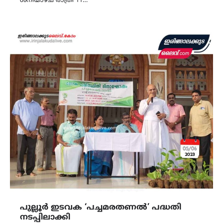
ശനിയാഴ്ച രാത്രി 11…
പുല്ലൂർ ഇടവക ‘പച്ചമരതണൽ’ പദ്ധതി
നടപ്പിലാക്കി