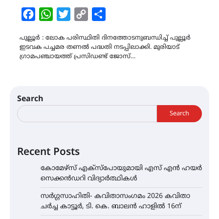
Facebook
WhatsApp
Twitter
Copy
Share
Link
പുല്ലൂർ : ലോക പരിസ്ഥിതി ദിനത്തോടനുബന്ധിച്ച് പുല്ലൂർ
ഇടവക പച്ചമര തണൽ പദ്ധതി നടപ്പിലാക്കി. മുരിയാട്
ഗ്രാമപഞ്ചായത്ത് പ്രസിഡണ്ട് ജോസ്…
Search
Search
Recent Posts
കോമേഴ്സ് എക്സ്പോയുമായി എസ് എൻ ഹയർ
സെക്കൻഡറി വിദ്യാർത്ഥികൾ
സർഗ്ഗസാഹിതി- കവിതാസംഗമം 2026 കവിതാ
ചർച്ച കാട്ടൂർ, ടി. കെ. ബാലൻ ഹാളിൽ 16ന്