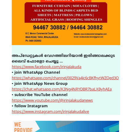
അപ്ഡേറ്റുകൾ വേഗത്തിലറിയാൻ ഇരിങ്ങാലക്കുട
ലൈവ് ഫോളോ ചെയ്യൂ …
https://www.facebook.com/irinjalakuda
▪
join WhatsApp Channel
https://whatsapp.com/channel/0029Va4ic6cBKfhytWZQed3O
▪
join WhatsApp News Group
https://chat.whatsapp.com/K3Ng4NRYDBR7baLXByhAEa
▪
subscribe YouTube channel
https://www.youtube.com/@irinjalakudanews
▪
follow Instagram
https://www.instagram.com/irinjalakudalive