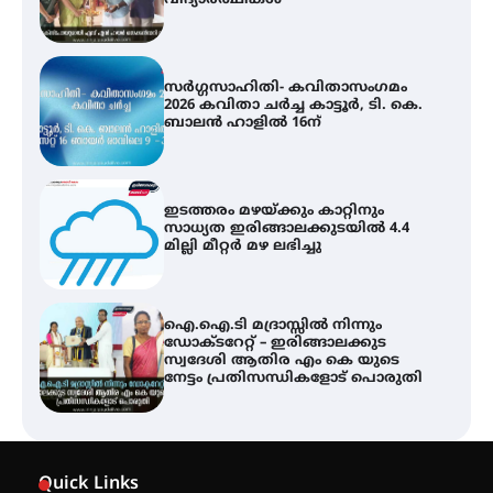
ബാലൻ ഹാളിൽ 16ന്
ഇടത്തരം മഴയ്ക്കും കാറ്റിനും
സാധ്യത ഇരിങ്ങാലക്കുടയിൽ 4.4
മില്ലി മീറ്റർ മഴ ലഭിച്ചു
ഐ.ഐ.ടി മദ്രാസ്സിൽ നിന്നും
ഡോക്ടറേറ്റ് – ഇരിങ്ങാലക്കുട
സ്വദേശി ആതിര എം കെ യുടെ
നേട്ടം പ്രതിസന്ധികളോട് പൊരുതി
ട്യുണീഷ്യൻ ചിത്രം ” ദി വോയിസ്
ഓഫ് ഹിന്ദ് റജബ് ” ഇരിങ്ങാലക്കുട
ഫിലിം സൊസൈറ്റി ആഗസ്റ്റ് 7
വെള്ളിയാഴ്ച സ്‌ക്രീൻ ചെയ്യുന്നു
സെന്റ് ജോസഫ്സ് കോളജ്
കോമേഴ്‌സ് അസോസിയേഷന്
Quick Links