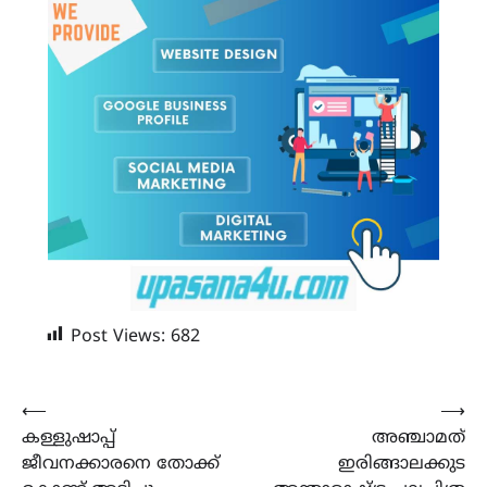
Post Views:
682
Post
⟵
⟶
കള്ളുഷാപ്പ്
അഞ്ചാമത്
navigation
ജീവനക്കാരനെ തോക്ക്
ഇരിങ്ങാലക്കുട