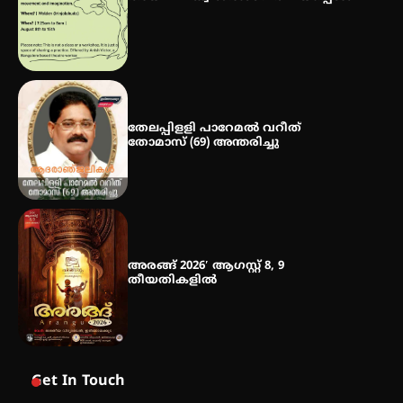
നേട്ടം പ്രതിസന്ധികളോട് പൊരുതി
തേലപ്പിളളി പാറേമൽ വറീത്
തോമാസ് (69) അന്തരിച്ചു
അരങ്ങ് 2026′ ആഗസ്റ്റ് 8, 9
തീയതികളിൽ
Get In Touch