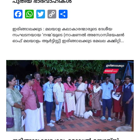
പുതിയ ഭാരവാഹികൾ
Facebook
WhatsApp
Twitter
Copy
Share
Link
ഇരിങ്ങാലക്കുട : മലയാള കലാകാരന്മാരുടെ ദേശീയ
സംഘടനയായ ‘നന്മ’യുടെ (നാഷണൽ അസോസിയേഷൻ
ഓഫ് മലയാളം ആർട്ടിസ്റ്റ്) ഇരിങ്ങാലക്കുട മേഖല കമ്മിറ്റി…