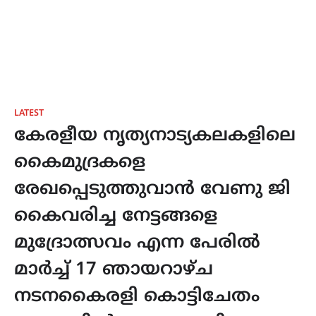
LATEST
കേരളീയ നൃത്യനാട്യകലകളിലെ
കൈമുദ്രകളെ
രേഖപ്പെടുത്തുവാൻ വേണു ജി
കൈവരിച്ച നേട്ടങ്ങളെ
മുദ്രോത്സവം എന്ന പേരിൽ
മാർച്ച് 17 ഞായറാഴ്ച
നടനകൈരളി കൊട്ടിചേതം