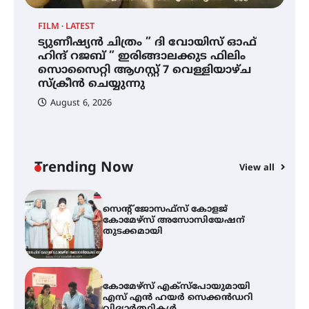
നേട്ടം പ്രതിസന്ധികളോട് പൊരുതി
FILM
LATEST
ട്യുണീഷ്യൻ ചിത്രം ” ദി വോയിസ് ഓഫ്
ട്യുണീഷ്യൻ ചിത്രം ” ദി വോയിസ്
ഹിന്ദ് റജബ് ” ഇരിങ്ങാലക്കുട ഫിലിം
ഓഫ് ഹിന്ദ് റജബ് ” ഇരിങ്ങാലക്കുട
സൊസൈറ്റി ആഗസ്റ്റ് 7 വെള്ളിയാഴ്ച
ഫിലിം സൊസൈറ്റി ആഗസ്റ്റ് 7
വെള്ളിയാഴ്ച സ്‌ക്രീൻ ചെയ്യുന്നു
സ്‌ക്രീൻ ചെയ്യുന്നു
August 6, 2026
സെന്റ് ജോസഫ്സ് കോളജ്
കോമേഴ്‌സ് അസോസിയേഷന്
തുടക്കമായി
Trending Now
View all
കോമേഴ്സ് എക്സ്പോയുമായി
എസ് എൻ ഹയർ സെക്കൻഡറി
വിദ്യാർത്ഥികൾ
സർഗ്ഗസാഹിതി- കവിതാസംഗമം
2026 കവിതാ ചർച്ച കാട്ടൂർ, ടി. കെ.