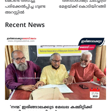
കൊണ്ട് അടിച്ചു
അന്താരാഷ്ട്ര ചലച്ചിത്ര
പരിക്കേൽപ്പിച്ച ഗുണ്ട
മേളയ്ക്ക് കൊടിയിറങ്ങി
അറസ്റ്റിൽ
Recent News
‘നന്മ’ ഇരിങ്ങാലക്കുട മേഖല കമ്മിറ്റിക്ക്