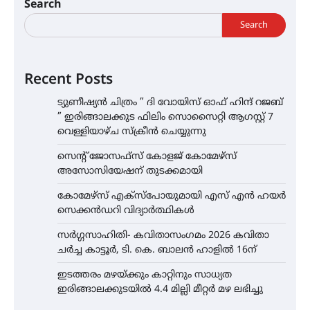
Search
Search
Recent Posts
ട്യുണീഷ്യൻ ചിത്രം ” ദി വോയിസ് ഓഫ് ഹിന്ദ് റജബ്
” ഇരിങ്ങാലക്കുട ഫിലിം സൊസൈറ്റി ആഗസ്റ്റ് 7
വെള്ളിയാഴ്ച സ്‌ക്രീൻ ചെയ്യുന്നു
സെന്റ് ജോസഫ്സ് കോളജ് കോമേഴ്‌സ്
അസോസിയേഷന് തുടക്കമായി
കോമേഴ്സ് എക്സ്പോയുമായി എസ് എൻ ഹയർ
സെക്കൻഡറി വിദ്യാർത്ഥികൾ
സർഗ്ഗസാഹിതി- കവിതാസംഗമം 2026 കവിതാ
ചർച്ച കാട്ടൂർ, ടി. കെ. ബാലൻ ഹാളിൽ 16ന്
ഇടത്തരം മഴയ്ക്കും കാറ്റിനും സാധ്യത
ഇരിങ്ങാലക്കുടയിൽ 4.4 മില്ലി മീറ്റർ മഴ ലഭിച്ചു