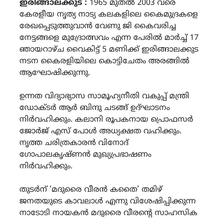
ഇരിങ്ങാലക്കുട :
1965 മുതൽ 2003 വരെ
കേരളീയ നൃത്യ നാട്യ കലകളിലെ കൈമുദ്രകളെ
രേഖപ്പെടുത്തുവാൻ വേണു ജി കൈവരിച്ച
നേട്ടങ്ങളെ മുദ്രോത്സവം എന്ന പേരിൽ മാർച്ച് 17
ഞായറാഴ്ച വൈകിട്ട് 5 മണിക്ക് ഇരിങ്ങാലക്കുട
നടന കൈരളിയിലെ കൊട്ടിചേതം അരങ്ങിൽ
ആഘോഷിക്കുന്നു.
ഉന്നത വിദ്യാഭ്യാസ സാമൂഹ്യനീതി വകുപ്പ് മന്ത്രി
ഡോക്ടർ ആർ ബിന്ദു ചടങ്ങ് ഉദ്ഘാടനം
നിർവഹിക്കും. കലാനി രൂപകനായ പ്രൊഫസർ
ജോർജ് എസ് പോൾ അധ്യക്ഷത വഹിക്കും.
നൃത്ത ചരിത്രകാരൻ വിനോദ്
ഗോപാലകൃഷ്ണൻ മുഖ്യപ്രഭാഷണം
നിർവഹിക്കും.
തുടർന് ‘മദുരൈ വീരൻ കതൈ’ തമിഴ്
ജനതയുടെ കാവലാൾ എന്നു വിശേഷിപ്പിക്കുന്ന
നാടോടി നായകൻ മദുരൈ വീരൻ്റെ സാഹസിക