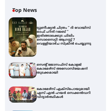
Top News
ട്യുണീഷ്യൻ ചിത്രം ” ദി വോയിസ്
ഓഫ് ഹിന്ദ് റജബ് ”
ഇരിങ്ങാലക്കുട ഫിലിം
സൊസൈറ്റി ആഗസ്റ്റ് 7
വെള്ളിയാഴ്ച സ്‌ക്രീൻ ചെയ്യുന്നു
സെന്റ് ജോസഫ്സ് കോളജ്
കോമേഴ്‌സ് അസോസിയേഷന്
തുടക്കമായി
കോമേഴ്സ് എക്സ്പോയുമായി
എസ് എൻ ഹയർ സെക്കൻഡറി
വിദ്യാർത്ഥികൾ