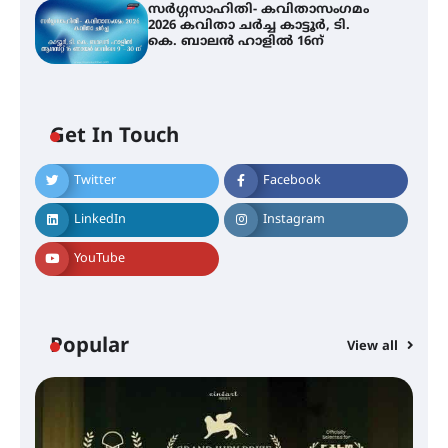
സർഗ്ഗസാഹിതി- കവിതാസംഗമം
2026 കവിതാ ചർച്ച കാട്ടൂർ, ടി.
കെ. ബാലൻ ഹാളിൽ 16ന്
Get In Touch
Twitter
Facebook
LinkedIn
Instagram
YouTube
Popular
View all
സെന്റ് ജോസഫ്സ് കോളജ്
കോമേഴ്‌സ് അസോസിയേഷന്