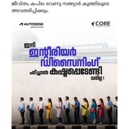
ജീവിതം കപില വേണു നങ്ങ്യാർ കൂത്തിലൂടെ
അവതരിപ്പിക്കും.