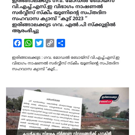
ഇരിങ്ങാലക്കുട ഗവ. മോഡൽ ബോയ്സ്
വി.എച്ച്.എസ്.ഇ വിഭാഗം നാഷണൽ
സർവ്വീസ് സ്കീം യൂണിന്റെ സപ്തദിന
സഹവാസ ക്യാമ്പ് “കൂട് 2023 ”
ഇരിങ്ങാലക്കുട ഗവ. എൽ.പി സ്ക്കൂളിൽ
ആരംഭിച്ചു
Facebook
WhatsApp
Twitter
Copy
Share
Link
ഇരിങ്ങാലക്കുട : ഗവ. മോഡൽ ബോയ്സ് വി.എച്ച്.എസ്.ഇ
വിഭാഗം നാഷണൽ സർവ്വീസ് സ്കീം യൂണിന്റെ സപ്തദിന
സഹവാസ ക്യാമ്പ് “കൂട്…