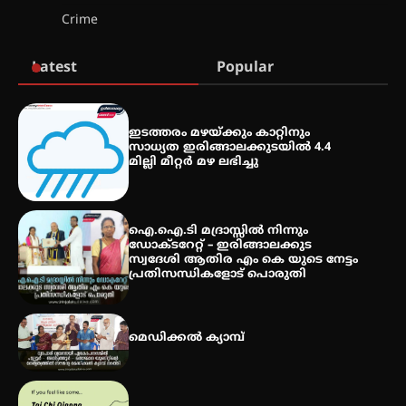
ഫിലിം സൊസൈറ്റി ആഗസ്റ്റ് 7
Crime
വെള്ളിയാഴ്ച സ്‌ക്രീൻ ചെയ്യുന്നു
Latest
Popular
സെന്റ് ജോസഫ്സ് കോളജ്
കോമേഴ്‌സ് അസോസിയേഷന്
തുടക്കമായി
ഇടത്തരം മഴയ്ക്കും കാറ്റിനും
സാധ്യത ഇരിങ്ങാലക്കുടയിൽ 4.4
മില്ലി മീറ്റർ മഴ ലഭിച്ചു
കോമേഴ്സ് എക്സ്പോയുമായി
എസ് എൻ ഹയർ സെക്കൻഡറി
വിദ്യാർത്ഥികൾ
ഐ.ഐ.ടി മദ്രാസ്സിൽ നിന്നും
ഡോക്ടറേറ്റ് – ഇരിങ്ങാലക്കുട
സ്വദേശി ആതിര എം കെ യുടെ നേട്ടം
പ്രതിസന്ധികളോട് പൊരുതി
സർഗ്ഗസാഹിതി- കവിതാസംഗമം
2026 കവിതാ ചർച്ച കാട്ടൂർ, ടി. കെ.
ബാലൻ ഹാളിൽ 16ന്
മെഡിക്കൽ ക്യാമ്പ്