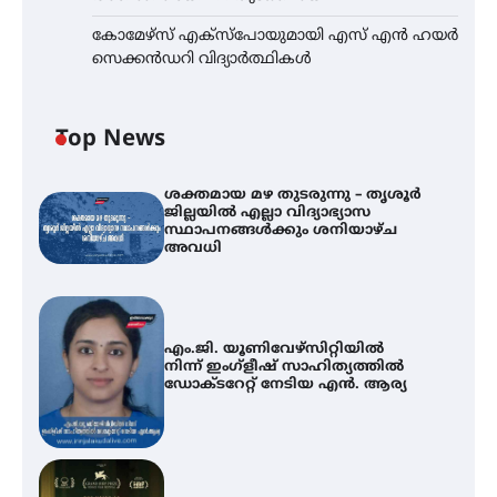
കോമേഴ്സ് എക്സ്പോയുമായി എസ് എൻ ഹയർ
സെക്കൻഡറി വിദ്യാർത്ഥികൾ
Top News
ശക്തമായ മഴ തുടരുന്നു – തൃശൂർ
ജില്ലയിൽ എല്ലാ വിദ്യാഭ്യാസ
സ്ഥാപനങ്ങൾക്കും ശനിയാഴ്ച
അവധി
എം.ജി. യൂണിവേഴ്‌സിറ്റിയിൽ
നിന്ന് ഇംഗ്ളീഷ് സാഹിത്യത്തിൽ
ഡോക്ടറേറ്റ് നേടിയ എൻ. ആര്യ