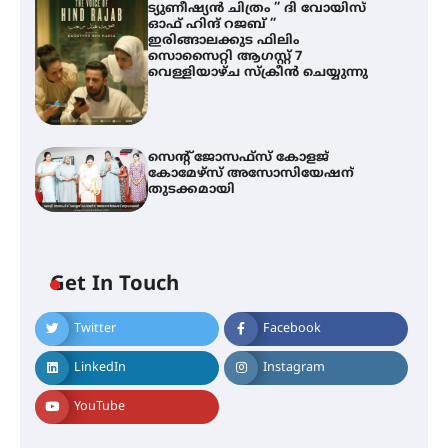
ട്യുണീഷ്യൻ ചിത്രം ” ദി വോയിസ്
ഓഫ് ഹിന്ദ് റജബ് ”
ഇരിങ്ങാലക്കുട ഫിലിം
സൊസൈറ്റി ആഗസ്റ്റ് 7
വെള്ളിയാഴ്ച സ്‌ക്രീൻ ചെയ്യുന്നു
സെന്റ് ജോസഫ്സ് കോളജ്
കോമേഴ്‌സ് അസോസിയേഷന്
തുടക്കമായി
Get In Touch
എം.ജി. യൂണിവേഴ്‌സിറ്റിയിൽ നിന്ന്
Twitter
Facebook
ഇംഗ്ളീഷ് സാഹിത്യത്തിൽ
ഡോക്ടറേറ്റ് നേടിയ എൻ. ആര്യ
LinkedIn
Instagram
YouTube
ട്യുണീഷ്യൻ ചിത്രം ” ദി വോയിസ്
ഓഫ് ഹിന്ദ് റജബ് ” ഇരിങ്ങാലക്കുട