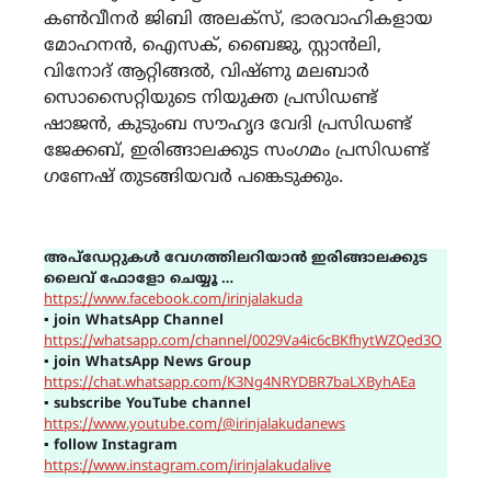
കണ്‍വീനര്‍ ജിബി അലക്‌സ്, ഭാരവാഹികളായ
മോഹനന്‍, ഐസക്, ബൈജു, സ്റ്റാന്‍ലി,
വിനോദ് ആറ്റിങ്ങല്‍, വിഷ്ണു മലബാര്‍
സൊസൈറ്റിയുടെ നിയുക്ത പ്രസിഡണ്ട്
ഷാജന്‍, കുടുംബ സൗഹൃദ വേദി പ്രസിഡണ്ട്
ജേക്കബ്, ഇരിങ്ങാലക്കുട സംഗമം പ്രസിഡണ്ട്
ഗണേഷ് തുടങ്ങിയവര്‍ പങ്കെടുക്കും.
അപ്ഡേറ്റുകൾ വേഗത്തിലറിയാൻ ഇരിങ്ങാലക്കുട
ലൈവ് ഫോളോ ചെയ്യൂ …
https://www.facebook.com/irinjalakuda
▪
join WhatsApp Channel
https://whatsapp.com/channel/0029Va4ic6cBKfhytWZQed3O
▪
join WhatsApp News Group
https://chat.whatsapp.com/K3Ng4NRYDBR7baLXByhAEa
▪
subscribe YouTube channel
https://www.youtube.com/@irinjalakudanews
▪
follow Instagram
https://www.instagram.com/irinjalakudalive