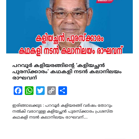
പറവൂർ കളിയരങ്ങിൻ്റെ ‘കളിയച്ഛൻ
പുരസ്ക്കാരം’ കഥകളി നടൻ കലാനിലയം
രാഘവന്
Facebook
WhatsApp
Twitter
Copy
Share
Link
ഇരിങ്ങാലക്കുട : പറവൂർ കളിയരങ്ങ് വർഷം തോറും
നൽകി വരാറുള്ള കളിയച്ഛൻ പുരസ്ക്കാരം പ്രശസ്ത
കഥകളി നടൻ കലാനിലയം രാഘവന്.…