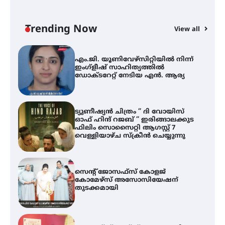
സ്ഥാപനങ്ങൾക്കും ശനിയാഴ്ച
അവധി
Trending Now
View all
എം.ജി. യൂണിവേഴ്‌സിറ്റിയിൽ നിന്ന്
A
ഇംഗ്ളീഷ് സാഹിത്യത്തിൽ
എ
ഡോക്ടറേറ്റ് നേടിയ എൻ. ആര്യ
ഇ
ന
ട്യുണീഷ്യൻ ചിത്രം ” ദി വോയിസ്
ഓഫ് ഹിന്ദ് റജബ് ” ഇരിങ്ങാലക്കുട
ഫിലിം സൊസൈറ്റി ആഗസ്റ്റ് 7
വെള്ളിയാഴ്ച സ്‌ക്രീൻ ചെയ്യുന്നു
സെന്റ് ജോസഫ്സ് കോളജ്
കോമേഴ്‌സ് അസോസിയേഷന്
തുടക്കമായി
കോമേഴ്സ് എക്സ്പോയുമായി