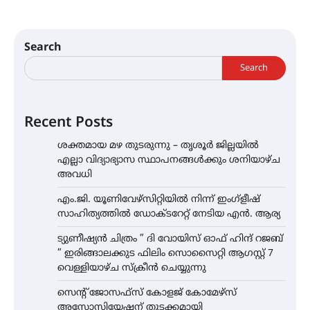
Search
Search
Recent Posts
ശക്തമായ മഴ തുടരുന്നു – തൃശൂർ ജില്ലയിൽ
എല്ലാ വിദ്യാഭ്യാസ സ്ഥാപനങ്ങൾക്കും ശനിയാഴ്ച
അവധി
എം.ജി. യൂണിവേഴ്‌സിറ്റിയിൽ നിന്ന് ഇംഗ്ളീഷ്
സാഹിത്യത്തിൽ ഡോക്ടറേറ്റ് നേടിയ എൻ. ആര്യ
ട്യുണീഷ്യൻ ചിത്രം ” ദി വോയിസ് ഓഫ് ഹിന്ദ് റജബ്
” ഇരിങ്ങാലക്കുട ഫിലിം സൊസൈറ്റി ആഗസ്റ്റ് 7
വെള്ളിയാഴ്ച സ്‌ക്രീൻ ചെയ്യുന്നു
സെന്റ് ജോസഫ്സ് കോളജ് കോമേഴ്‌സ്
അസോസിയേഷന് തുടക്കമായി