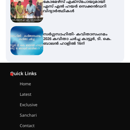
എസ് എൻ ഹയർ സെക്കൻഡറി
വിദ്യാർത്ഥികൾ
സർഗ്ഗസാഹിതി- കവിതാസംഗമം
2026 കവിതാ ചർച്ച കാട്ടൂർ, ടി. കെ.
ബാലൻ ഹാളിൽ 16ന്
ശക്തമായ മഴ തുടരുന്നു – തൃശൂർ
ജില്ലയിൽ എല്ലാ വിദ്യാഭ്യാസ
സ്ഥാപനങ്ങൾക്കും ശനിയാഴ്ച
Quick Links
അവധി
Home
എം.ജി. യൂണിവേഴ്‌സിറ്റിയിൽ നിന്ന്
Latest
ഇംഗ്ളീഷ് സാഹിത്യത്തിൽ
ഡോക്ടറേറ്റ് നേടിയ എൻ. ആര്യ
Exclusive
Sanchari
ട്യുണീഷ്യൻ ചിത്രം ” ദി വോയിസ്
Contact
ഓഫ് ഹിന്ദ് റജബ് ” ഇരിങ്ങാലക്കുട