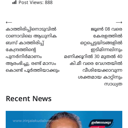
Post Views:
888
Post
⟵
⟶
കാത്തിരിപ്പിനൊടുവിൽ
ജൂൺ 08 വരെ
navigation
ഠാണാവിലെ ആധുനിക
കേരളത്തിൽ
ബസ് കാത്തിരിപ്പ്
ഒറ്റപ്പെട്ടയിടങ്ങളിൽ
കേന്ദ്രത്തിന്‍റെ
ഇടിമിന്നലിനും
പുനർനിർമാണം
മണിക്കൂറിൽ 30 മുതൽ 40
ആരംഭിച്ചു, രണ്ട് മാസം
കി.മീ വരെ വേഗതയിൽ
കൊണ്ട് പൂർത്തിയാക്കും
വീശിയേക്കാവുന്ന
ശക്തമായ കാറ്റിനും
സാധ്യത
Recent News