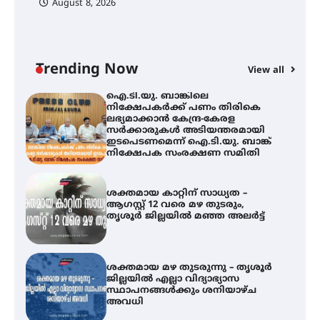
August 8, 2026
ി
ക
ഐ.ടി.യു. ബാങ്കിലെ
ഇ
നിക്ഷേപകർക്ക് പണം തിരികെ
ലഭ്യമാക്കാൻ കേന്ദ്ര-കേരള
ന
സർക്കാരുകൾ അടിയന്തരമായി
ഇടപെടണമെന്ന് ഐ.ടി.യു. ബാങ്ക്
Trending Now
View all
നിക്ഷേപക സംരക്ഷണ സമിതി
ശക്തമായ കാറ്റിന് സാധ്യത –
ആഗസ്റ്റ് 12 വരെ മഴ തുടരും,
തൃശൂർ ജില്ലയിൽ മഞ്ഞ അലർട്ട്
ശക്തമായ മഴ തുടരുന്നു – തൃശൂർ
ജില്ലയിൽ എല്ലാ വിദ്യാഭ്യാസ
സ്ഥാപനങ്ങൾക്കും ശനിയാഴ്ച
അവധി
എം.ജി. യൂണിവേഴ്‌സിറ്റിയിൽ നിന്ന്
ഇംഗ്ളീഷ് സാഹിത്യത്തിൽ
ഡോക്ടറേറ്റ് നേടിയ എൻ. ആര്യ