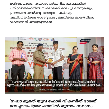
ഇരിങ്ങാലക്കുട : കലാസാംസ്കാരിക മേഖലകളിൽ
പതിറ്റാണ്ടുകൾനീണ്ട സംഘാടകമികവ് പുലർത്തുകയും,
പ്രയോക്താക്കൾക്കും അനുവാചകർക്കും
ആതിഥേയർക്കും സർവ്വോപരി, കലയ്ക്കും കാലത്തിൻ്റെ
വക്താവായി അനുഗുണമായ…
‘നഷാ മുക്ത് യുവ ഫോർ വികസിത് ഭാരത്’
ജലച്ചായചിത്രരചനയിൽ മൂന്നാം സ്ഥാനം