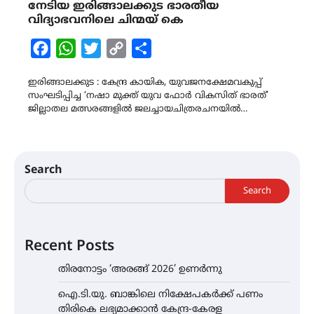
നേടിയ ഇരിങ്ങാലക്കുട ഭാരതീയ
വിദ്യാഭവനിലെ ചിന്മയ് കെ
Facebook
WhatsApp
Twitter
Copy
Share
Link
ഇരിങ്ങാലക്കുട : കേന്ദ്ര കായിക, യുവജനക്ഷേമവകുപ്പ്
സംഘടിപ്പിച്ച ‘നഷാ മുക്ത് യുവ ഫോർ വികസിത് ഭാരത്’
ജില്ലാതല മത്സരങ്ങളിൽ ജലച്ചായചിത്രരചനയിൽ…
Search
Search
Recent Posts
തിരനോട്ടം ‘അരങ്ങ് 2026’ ഉണർന്നു
ഐ.ടി.യു. ബാങ്കിലെ നിക്ഷേപകർക്ക് പണം
തിരികെ ലഭ്യമാക്കാൻ കേന്ദ്ര-കേരള