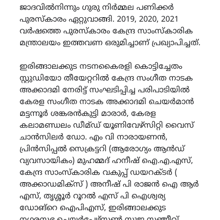
ജാദവിൽനിന്നും ഗുരു നിർമ്മല പണിക്കർ
പുരസ്‌കാരം ഏറ്റുവാങ്ങി. 2019, 2020, 2021
വർഷത്തെ പുരസ്‌കാരം കേന്ദ്ര സാംസ്‌കാരിക
മന്ത്രാലയം ഇത്തവണ ഒരുമിച്ചാണ് പ്രഖ്യാപിച്ചത്.
ഇരിങ്ങാലക്കുട നടനകൈരളി കൊട്ടിച്ചേതം
സ്റ്റുഡിയോ തീയേറ്ററിൽ കേന്ദ്ര സംഗീത നാടക
അക്കാദമി നേരിട്ട് സംഘടിപ്പിച്ച പരിപാടിയിൽ
കേരള സംഗീത നാടക അക്കാദമി ചെയർമാൻ
മട്ടന്നൂർ ശങ്കരൻകുട്ടി മാരാർ, കേരള
കലാമണ്ഡലം ഡീമ്ഡ് യൂണിവേഴ്സിറ്റി വൈസ്
ചാൻസിലർ ഡോ. എം വി നാരായണൻ,
പ്രിൻസിപ്പൽ സെക്രട്ടറി (ആരോഗ്യം ആൻഡ്
വ്യവസായികം) മുഹമ്മദ് ഹനീഷ് ഐ.എ.എസ്,
കേന്ദ്ര സാംസ്കാരിക വകുപ്പ് ഡയറക്ടർ (
അക്കാഡമിക്സ് ) അനീഷ് പി രാജൻ ഐ ആർ
എസ്, തൃശ്ശൂർ റൂറൽ എസ് പി ഐശ്വര്യ
ഡോങ്റെ ഐപിഎസ്, ഇരിങ്ങാലക്കുട
നഗരസഭ ചെയർപേഴ്സൺ സുജ സഞ്ജീവ്