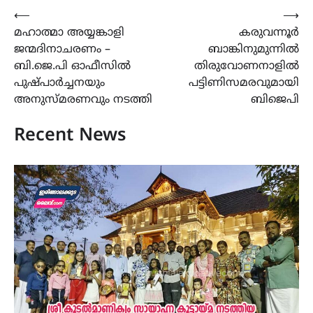
Post
⟵
⟶
മഹാത്മാ അയ്യങ്കാളി
കരുവന്നൂർ
navigation
ജന്മദിനാചരണം –
ബാങ്കിനുമുന്നിൽ
ബി.ജെ.പി ഓഫീസിൽ
തിരുവോണനാളിൽ
പുഷ്പാർച്ചനയും
പട്ടിണിസമരവുമായി
അനുസ്മരണവും നടത്തി
ബിജെപി
Recent News