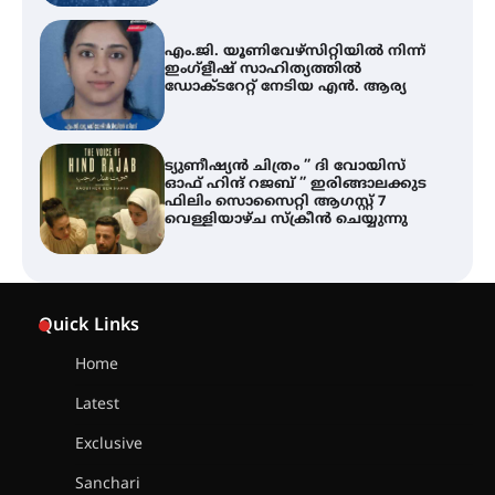
ട്യുണീഷ്യൻ ചിത്രം ” ദി വോയിസ്
ഓഫ് ഹിന്ദ് റജബ് ” ഇരിങ്ങാലക്കുട
ഫിലിം സൊസൈറ്റി ആഗസ്റ്റ് 7
വെള്ളിയാഴ്ച സ്‌ക്രീൻ ചെയ്യുന്നു
തിരനോട്ടം ‘അരങ്ങ് 2026’ ഉണർന്നു
ഐ.ടി.യു. ബാങ്കിലെ
നിക്ഷേപകർക്ക് പണം തിരികെ
ലഭ്യമാക്കാൻ കേന്ദ്ര-കേരള
Quick Links
സർക്കാരുകൾ അടിയന്തരമായി
ഇടപെടണമെന്ന് ഐ.ടി.യു. ബാങ്ക്
നിക്ഷേപക സംരക്ഷണ സമിതി
Home
Latest
ശക്തമായ കാറ്റിന് സാധ്യത –
ആഗസ്റ്റ് 12 വരെ മഴ തുടരും,
Exclusive
തൃശൂർ ജില്ലയിൽ മഞ്ഞ അലർട്ട്
Sanchari