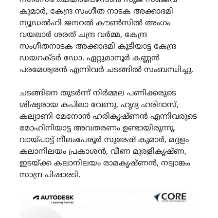
കുമാർ, കേന്ദ്ര സംഗീത നാടക അക്കാദമി
ന്യൂഡൽഹി ജനറൽ കൗൺസിൽ അംഗം
വയലാർ ശരത് ചന്ദ്ര വർമ്മ, കേന്ദ്ര
സംഗീതനാടക അക്കാദമി കൂടിയാട്ട കേന്ദ്ര
ഡയറക്ടർ ഡോ. ഏറ്റുമാനൂർ കണ്ണൻ
പരമേശ്വരൻ എന്നിവർ ചടങ്ങിൽ സംബന്ധിച്ചു.
ചടങ്ങിനെ തുടർന്ന് നിർമ്മല പണിക്കരുടെ
ശിഷ്യരായ കപിലാ വേണു, ഹൃദ്യ ഹരിദാസ്,
കല്യാണി മേനോൻ ഹരികൃഷ്ണൻ എന്നിവരുടെ
മോഹിനിയാട്ട അവതരണം ഉണ്ടായിരുന്നു.
വായ്പാട്ട് നീലംപേരൂർ സുരേഷ് കുമാർ, മദ്ദളം
കലാനിലയം പ്രകാശൻ, വീണ മുരളികൃഷ്ണ,
ഇടയ്ക്ക കലാനിലയം രാമകൃഷ്ണൻ, നട്വാങ്കം
സാന്ദ്ര പിഷാരടി.