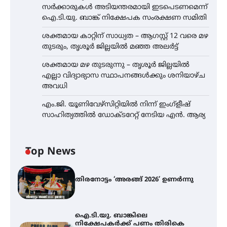
സർക്കാരുകൾ അടിയന്തരമായി ഇടപെടണമെന്ന്
ഐ.ടി.യു. ബാങ്ക് നിക്ഷേപക സംരക്ഷണ സമിതി
ശക്തമായ കാറ്റിന് സാധ്യത – ആഗസ്റ്റ് 12 വരെ മഴ
തുടരും, തൃശൂർ ജില്ലയിൽ മഞ്ഞ അലർട്ട്
ശക്തമായ മഴ തുടരുന്നു – തൃശൂർ ജില്ലയിൽ
എല്ലാ വിദ്യാഭ്യാസ സ്ഥാപനങ്ങൾക്കും ശനിയാഴ്ച
അവധി
എം.ജി. യൂണിവേഴ്‌സിറ്റിയിൽ നിന്ന് ഇംഗ്ളീഷ്
സാഹിത്യത്തിൽ ഡോക്ടറേറ്റ് നേടിയ എൻ. ആര്യ
Top News
തിരനോട്ടം ‘അരങ്ങ് 2026’ ഉണർന്നു
ഐ.ടി.യു. ബാങ്കിലെ
നിക്ഷേപകർക്ക് പണം തിരികെ