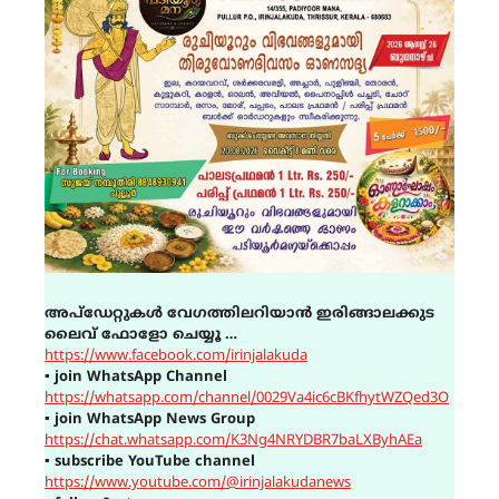
അപ്ഡേറ്റുകൾ വേഗത്തിലറിയാൻ ഇരിങ്ങാലക്കുട
ലൈവ് ഫോളോ ചെയ്യൂ …
https://www.facebook.com/irinjalakuda
▪
join WhatsApp Channel
https://whatsapp.com/channel/0029Va4ic6cBKfhytWZQed3O
▪
join WhatsApp News Group
https://chat.whatsapp.com/K3Ng4NRYDBR7baLXByhAEa
▪
subscribe YouTube channel
https://www.youtube.com/@irinjalakudanews