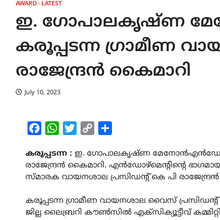
AWARD
LATEST
ഇ. ഗോപാലകൃഷ്ണ മേ
കരൂപ്പടന്ന ഗ്രാമീണ വ
രാജേന്ദ്രൻ കൈമാറി
July 10, 2023
Facebook
WhatsApp
Twitter
Copy
Share
Link
കരൂപ്പടന്ന :
ഇ. ഗോപാലകൃഷ്ണ മേനോൻഎൻഡോവ്മെൻ്
രാജേന്ദ്രൻ കൈമാറി. എൻഡോഴ്മെൻ്റിൻ്റെ ഭാഗമ
സ്മാരക വായനശാല പ്രസിഡന്റ് കെ പി രാജേന്ദ്രൻ
കരൂപ്പടന്ന ഗ്രാമീണ വായനശാല വൈസ് പ്രസിഡന്റ്
ജില്ല ലൈബ്രറി കൗൺസിൽ എക്സിക്യൂട്ടീവ് കമ്മിറ