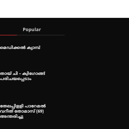
Popular
മെഡിക്കൽ ക്യാമ്പ്
തായ് ചി – ക്വിഗോങ്ങ്
പരിചയപ്പെടാം
തേലപ്പിളളി പാറേമൽ
വറീത് തോമാസ് (69)
അന്തരിച്ചു