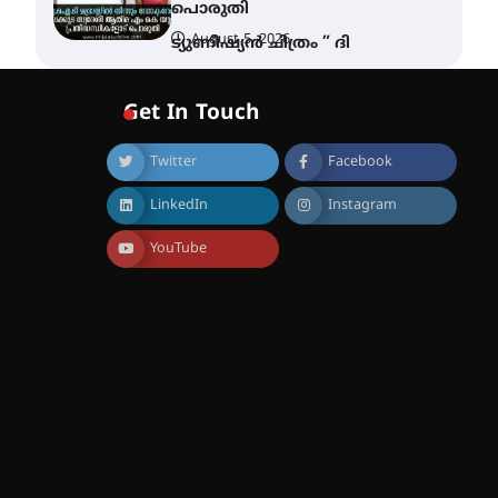
പൊരുതി
August 5, 2026
ട്യുണീഷ്യൻ ചിത്രം ” ദി
വോയിസ് ഓഫ് ഹിന്ദ് റജബ് ”
ഇരിങ്ങാലക്കുട ഫിലിം
സൊസൈറ്റി ആഗസ്റ്റ് 7
Get In Touch
വെള്ളിയാഴ്ച സ്‌ക്രീൻ
ചെയ്യുന്നു
Twitter
Facebook
August 6, 2026
സെന്റ് ജോസഫ്സ് കോളജ്
LinkedIn
Instagram
കോമേഴ്‌സ്
അസോസിയേഷന്
തുടക്കമായി
YouTube
August 6, 2026
കോമേഴ്സ്
എക്സ്പോയുമായി എസ്
എൻ ഹയർ സെക്കൻഡറി
വിദ്യാർത്ഥികൾ
August 6, 2026
സർഗ്ഗസാഹിതി-
കവിതാസംഗമം 2026 കവിതാ
ചർച്ച കാട്ടൂർ, ടി. കെ. ബാലൻ
ഹാളിൽ 16ന്