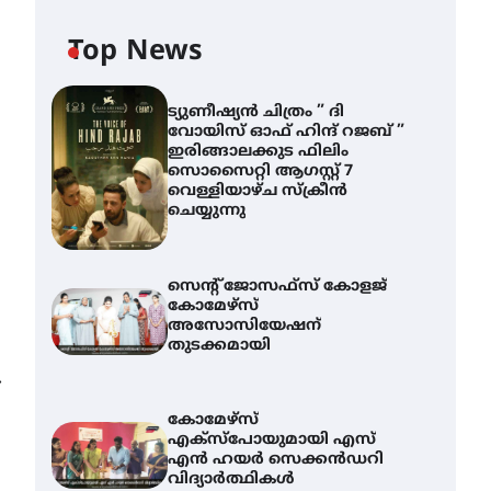
Top News
ട്യുണീഷ്യൻ ചിത്രം ” ദി
വോയിസ് ഓഫ് ഹിന്ദ് റജബ് ”
ഇരിങ്ങാലക്കുട ഫിലിം
സൊസൈറ്റി ആഗസ്റ്റ് 7
വെള്ളിയാഴ്ച സ്‌ക്രീൻ
ചെയ്യുന്നു
സെന്റ് ജോസഫ്സ് കോളജ്
കോമേഴ്‌സ്
അസോസിയേഷന്
തുടക്കമായി
⟶
കോമേഴ്സ്
എക്സ്പോയുമായി എസ്
എൻ ഹയർ സെക്കൻഡറി
വിദ്യാർത്ഥികൾ