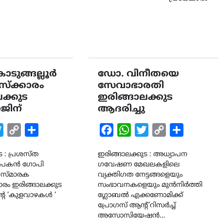
ടുങ്ങല്ലൂർ
ഡോ. വിനീതയെ
്ക്കാരം
സേവാഭാരതി
ക്കുട
ഇരിങ്ങാലക്കുട
ജിന്
ആദരിച്ചു
k
tsApp
Twitter
Copy
Share
Facebook
WhatsApp
Twitter
Copy
Share
Link
Link
ട : പ്രശസ്ത
ഇരിങ്ങാലക്കുട : അധ്യാപന
രൂപകൻ ഗോപി
ഗവേഷണ മേഖലകളിലെ
ർ സ്മാരക
വ്യക്തിഗത നേട്ടങ്ങളെയും
ം ഇരിങ്ങാലക്കുട
സംഭാവനകളെയും മുൻനിർത്തി
െ ‘കുളവാഴകൾ ‘
ഗ്ലോബൽ എക്കണോമിക്ക്
പ്രോഗസ് ആന്റ് റിസർച്ച്
അസോസിയേഷൻ…