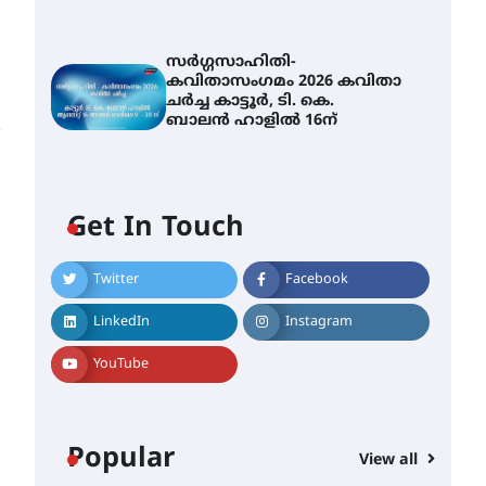
സർഗ്ഗസാഹിതി-
കവിതാസംഗമം 2026 കവിതാ
ചർച്ച കാട്ടൂർ, ടി. കെ.
ബാലൻ ഹാളിൽ 16ന്
Get In Touch
Twitter
Facebook
LinkedIn
Instagram
YouTube
Popular
View all