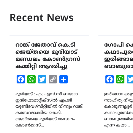
Recent News
റാങ്ക് ജേതാവ് കെ.ടി
ഗോപി കൊ
ജെയ്തയെ മുരിയാട്
കഥാപുരസ
മണ്ഡലം കോൺഗ്രസ്
ഇരിങ്ങാല
കമ്മിറ്റി ആദരിച്ചു
ബാബുരാ
Facebook
WhatsApp
Twitter
Copy
Share
Faceboo
Wha
Link
മുരിയാട് : എം.എസ്.സി ബയോ
ഇരിങ്ങാലക്കു
ഇൻഫോമാറ്റിക്സിൽ എം.ജി
സാഹിത്യ നി
യൂണിവേഴ്സിറ്റിയിൽ നിന്നും റാങ്ക്
കൊടുങ്ങല്ലൂ
കരസ്ഥമാക്കിയ കെ.ടി.
കഥാപുരസ്കാര
ജെയ്തയെ മുരിയാട് മണ്ഡലം
ബാബുരാജിന്റ
കോൺഗ്രസ്…
എന്ന കഥാ…