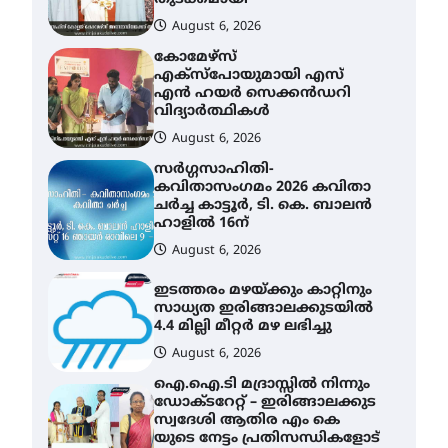
August 6, 2026
കോമേഴ്സ്
എക്സ്പോയുമായി എസ്
എൻ ഹയർ സെക്കൻഡറി
വിദ്യാർത്ഥികൾ
August 6, 2026
സർഗ്ഗസാഹിതി-
കവിതാസംഗമം 2026 കവിതാ
ചർച്ച കാട്ടൂർ, ടി. കെ. ബാലൻ
ഹാളിൽ 16ന്
August 6, 2026
ഇടത്തരം മഴയ്ക്കും കാറ്റിനും
സാധ്യത ഇരിങ്ങാലക്കുടയിൽ
4.4 മില്ലി മീറ്റർ മഴ ലഭിച്ചു
August 6, 2026
ഐ.ഐ.ടി മദ്രാസ്സിൽ നിന്നും
ഡോക്ടറേറ്റ് – ഇരിങ്ങാലക്കുട
സ്വദേശി ആതിര എം കെ
യുടെ നേട്ടം പ്രതിസന്ധികളോട്