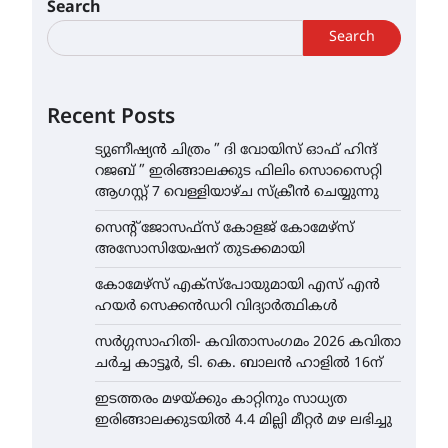
Search
Search
Recent Posts
ട്യുണീഷ്യൻ ചിത്രം ” ദി വോയിസ് ഓഫ് ഹിന്ദ്
റജബ് ” ഇരിങ്ങാലക്കുട ഫിലിം സൊസൈറ്റി
ആഗസ്റ്റ് 7 വെള്ളിയാഴ്ച സ്‌ക്രീൻ ചെയ്യുന്നു
സെന്റ് ജോസഫ്സ് കോളജ് കോമേഴ്‌സ്
അസോസിയേഷന് തുടക്കമായി
കോമേഴ്സ് എക്സ്പോയുമായി എസ് എൻ
ഹയർ സെക്കൻഡറി വിദ്യാർത്ഥികൾ
സർഗ്ഗസാഹിതി- കവിതാസംഗമം 2026 കവിതാ
ചർച്ച കാട്ടൂർ, ടി. കെ. ബാലൻ ഹാളിൽ 16ന്
ഇടത്തരം മഴയ്ക്കും കാറ്റിനും സാധ്യത
ഇരിങ്ങാലക്കുടയിൽ 4.4 മില്ലി മീറ്റർ മഴ ലഭിച്ചു