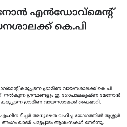
നോൻ എൻഡോവ്മെൻ്റ്
ായനശാലക്ക് കെ.പി
റ് കരൂപ്പടന്ന ഗ്രാമീണ വായനശാലക്ക് കെ പി
ായി നൽകുന്ന ഗ്രന്ഥങ്ങളും ഇ. ഗോപാലകൃഷ്ണ മേനോൻ
 കരൂപ്പടന്ന ഗ്രാമീണ വായനശാലക്ക് കൈമാറി.
 എം.ലീന ടീച്ചർ അധ്യക്ഷത വഹിച്ച യോഗത്തിൽ തൃശ്ശൂർ
്റി അംഗം ഖാദർ പട്ടേപ്പാടം ആശംസകൾ നേർന്നു.