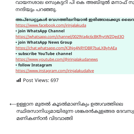
വായനശാല സെക്രട്ടറി പി കെ അബ്ദുൽ മനാഫ
നന്ദിയും പറഞ്ഞു.
അപ്ഡേറ്റുകൾ വേഗത്തിലറിയാൻ ഇരിങ്ങാലക്കുട ലൈവ
https://www.facebook.com/irinjalakuda
▪
join WhatsApp Channel
https://whatsapp.com/channel/0029Va4ic6cBKfhytWZQed3O
▪
join WhatsApp News Group
https://chat.whatsapp.com/K3Ng4NRYDBR7baLXByhAEa
▪
subscribe YouTube channel
https://www.youtube.com/@irinjalakudanews
▪
follow Instagram
https://www.instagram.com/irinjalakudalive
Post Views:
697
Post
⟵
ഉള്ളാന മുതൽ കൂടൽമാണിക്യം ഉത്സവത്തിലെ
സ്ഥിരസാനിധ്യമായിരുന്ന ശങ്കരൻകുളങ്ങര ദേവസ്വ
navigation
മണികണ്ഠൻ വിടവാങ്ങി