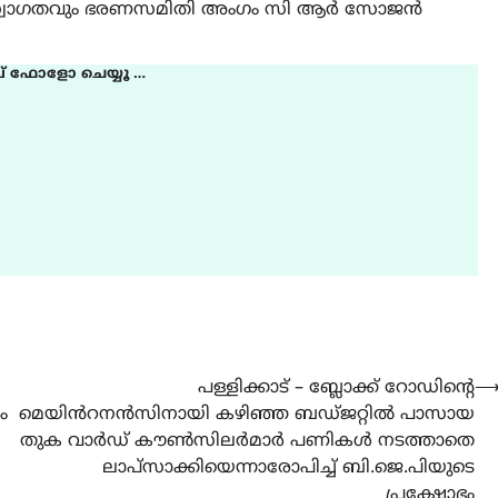
് സ്വാഗതവും ഭരണസമിതി അംഗം സി ആർ സോജൻ
് ഫോളോ ചെയ്യൂ …
പള്ളിക്കാട് – ബ്ലോക്ക് റോഡിന്‍റെ
ം
മെയിൻറനൻസിനായി കഴിഞ്ഞ ബഡ്ജറ്റിൽ പാസായ
തുക വാർഡ് കൗൺസിലർമാർ പണികൾ നടത്താതെ
ലാപ്സാക്കിയെന്നാരോപിച്ച് ബി.ജെ.പിയുടെ
പ്രക്ഷോഭം