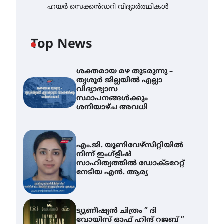
ഹയർ സെക്കൻഡറി വിദ്യാർത്ഥികൾ
Top News
ശക്തമായ മഴ തുടരുന്നു –
തൃശൂർ ജില്ലയിൽ എല്ലാ
വിദ്യാഭ്യാസ
സ്ഥാപനങ്ങൾക്കും
ശനിയാഴ്ച അവധി
എം.ജി. യൂണിവേഴ്‌സിറ്റിയിൽ
നിന്ന് ഇംഗ്ളീഷ്
സാഹിത്യത്തിൽ ഡോക്ടറേറ്റ്
നേടിയ എൻ. ആര്യ
ട്യുണീഷ്യൻ ചിത്രം ” ദി
വോയിസ് ഓഫ് ഹിന്ദ് റജബ് ”