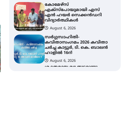
കോമേഴ്സ്
എക്സ്പോയുമായി എസ്
എൻ ഹയർ സെക്കൻഡറി
വിദ്യാർത്ഥികൾ
August 6, 2026
സർഗ്ഗസാഹിതി-
കവിതാസംഗമം 2026 കവിതാ
ചർച്ച കാട്ടൂർ, ടി. കെ. ബാലൻ
ഹാളിൽ 16ന്
August 6, 2026
ശക്തമായ മഴ തുടരുന്നു –
തൃശൂർ ജില്ലയിൽ എല്ലാ
വിദ്യാഭ്യാസ
സ്ഥാപനങ്ങൾക്കും
ശനിയാഴ്ച അവധി
August 7, 2026
എം.ജി. യൂണിവേഴ്‌സിറ്റിയിൽ
നിന്ന് ഇംഗ്ളീഷ്
സാഹിത്യത്തിൽ ഡോക്ടറേറ്റ്
നേടിയ എൻ. ആര്യ
August 7, 2026
ട്യുണീഷ്യൻ ചിത്രം ” ദി