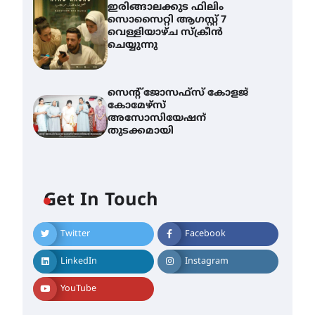
ഇരിങ്ങാലക്കുട ഫിലിം
സൊസൈറ്റി ആഗസ്റ്റ് 7
വെള്ളിയാഴ്ച സ്‌ക്രീൻ
ചെയ്യുന്നു
സെന്റ് ജോസഫ്സ് കോളജ്
കോമേഴ്‌സ്
അസോസിയേഷന്
തുടക്കമായി
Get In Touch
Twitter
Facebook
എം.ജി. യൂണിവേഴ്‌സിറ്റിയിൽ
നിന്ന് ഇംഗ്ളീഷ്
LinkedIn
Instagram
സാഹിത്യത്തിൽ ഡോക്ടറേറ്റ്
നേടിയ എൻ. ആര്യ
YouTube
August 7, 2026
ട്യുണീഷ്യൻ ചിത്രം ” ദി