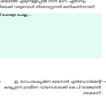
യത്തെ എഴുന്നള്ളിപ്പിൽ നിന്ന് മാറി. ഏതാനും
േക്ക് വരുമ്പോൾ തിടമ്പേറ്റുന്നത് മണികണ്ഠനാണ്.
് ഫോളോ ചെയ്യൂ …
യ
ഇ. ഗോപാലകൃഷ്ണ മേനോൻ എൻഡോവ്മെൻ്റ്
കരൂപ്പടന്ന ഗ്രാമീണ വായനശാലക്ക് കെ.പി രാജേന്ദ്രൻ
കൈമാറി