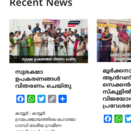
Recent News
മൂർക്കനാ
സുരക്ഷാ
ആൻറണീ
ഉപകരണങ്ങൾ
സെക്കൻ
വിതരണം ചെയ്തു
സ്കൂളി
വിജയോത
Facebook
WhatsApp
Twitter
Copy
Share
പ്രവേശന
Link
കാട്ടൂർ : കാട്ടൂർ
Faceboo
Wha
ഗ്രാമപഞ്ചായത്തിലെ മഹാത്മാ
ഗാന്ധി ദേശീയ ഗ്രാമീണ