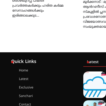
തൊഴിലുറപ്പ് പദ്ധതി
മൂർക്കനാട് : 
പ്രവർത്തകർക്കും ഹരിത കർമ്മ
ആൻറണീസ് 
സേനാംഗങ്ങൾക്കും
സ്കൂളിൽ പ്ലസ്
ഇരിങ്ങാലക്കുട…
പ്രവേശനോത്
വിജയോത്സവ
സംയുക്തമായ
Quick Links
Latest
Home
Latest
Exclusive
Sanchari
Contact