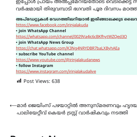
ഇപ്പോൾ പ്രായം അൽപ്പമേറിയതോടെ വെടിക്കെട്ട് സമ
വർഷമായി തിരുവമ്പാടി ഭഗവതി പൂര ദിവസം മഠത്തില
അപ്ഡേറ്റുകൾ വേഗത്തിലറിയാൻ ഇരിങ്ങാലക്കുട ലൈവ
https://www.facebook.com/irinjalakuda
▪
join WhatsApp Channel
https://whatsapp.com/channel/0029Va4ic6cBKfhytWZQed3O
▪
join WhatsApp News Group
https://chat.whatsapp.com/K3Ng4NRYDBR7baLXByhAEa
▪
subscribe YouTube channel
https://www.youtube.com/@irinjalakudanews
▪
follow Instagram
https://www.instagram.com/irinjalakudalive
Post Views:
638
Post
⟵
മാർ ജെയിംസ് പഴയാറ്റിൽ അനുസ്മരണവും ഹൃദ
പാലിയേറ്റീവ് കെയർ ട്രസ്റ്റ് വാർഷികവും നടത്തി
navigation