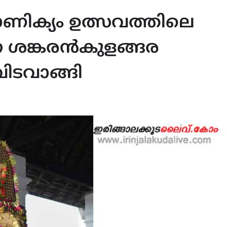
ണിക്യം ഉത്സവത്തിലെ
്ന ശങ്കരൻകുളങ്ങര
ിടവാങ്ങി