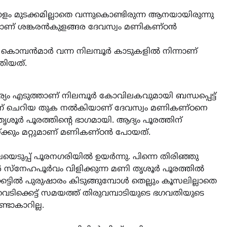
ം മുടക്കമില്ലാതെ വന്നുകൊണ്ടിരുന്ന ആനയായിരുന്നു
നാണ്‌ ശങ്കരൻകുളങ്ങര ദേവസ്വം മണികണ്ഠൻ
 കൊമ്പൻമാർ വന്ന നിലമ്പൂർ കാടുകളിൽ നിന്നാണ്
തിയത്.
്യം എടുത്താണ് നിലമ്പൂർ കോവിലകവുമായി ബന്ധപ്പെട്ട്
ന്ന് ചെറിയ തുക നൽകിയാണ് ദേവസ്വം മണികണ്ഠനെ
ൃശൂർ പൂരത്തിന്റെ ഭാഗമായി. ആദ്യം പൂരത്തിന്
യ്ക്കും മറ്റുമാണ് മണികണ്ഠൻ പോയത്.
ടുപ്പ് പൂരനഗരിയിൽ ഉയർന്നു. പിന്നെ തിരിഞ്ഞു
CAMPUS
LATEST
കർ സ്‌നേഹപൂർവം വിളിക്കുന്ന മണി തൃശൂർ പൂരത്തിൽ
സെന്റ് ജോസഫ്സ് കോളജ്
്കെട്ടിൽ പുരുഷാരം കിടുങ്ങുമ്പോൾ തെല്ലും കൂസലില്ലാതെ
കോമേഴ്‌സ് അസോസിയേഷ
ടിക്കെട്ട് സമയത്ത് തിരുവമ്പാടിയുടെ ഭഗവതിയുടെ
തുടക്കമായി
ടാകാറില്ല.
August 6, 2026