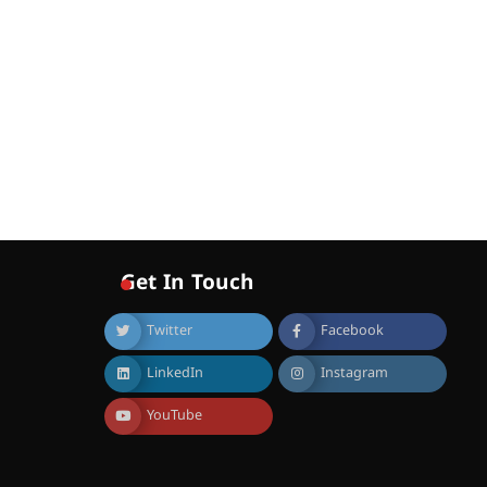
വോയിസ് ഓഫ് ഹിന്ദ് റജബ് ”
ഇരിങ്ങാലക്കുട ഫിലിം
സൊസൈറ്റി ആഗസ്റ്റ് 7
വെള്ളിയാഴ്ച സ്‌ക്രീൻ
ചെയ്യുന്നു
August 6, 2026
സെന്റ് ജോസഫ്സ് കോളജ്
കോമേഴ്‌സ്
അസോസിയേഷന്
തുടക്കമായി
August 6, 2026
കോമേഴ്സ്
എക്സ്പോയുമായി എസ്
Get In Touch
എൻ ഹയർ സെക്കൻഡറി
വിദ്യാർത്ഥികൾ
Twitter
Facebook
August 6, 2026
LinkedIn
Instagram
സർഗ്ഗസാഹിതി-
കവിതാസംഗമം 2026 കവിതാ
YouTube
ചർച്ച കാട്ടൂർ, ടി. കെ. ബാലൻ
ഹാളിൽ 16ന്
August 6, 2026