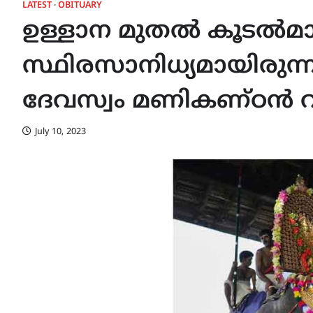
LATEST
OBITUARY
ഉള്ളാന മുതൽ കൂടൽമാ
സ്ഥിരസാനിധ്യമായിരുന
ദേവസ്വം മണികണ്ഠൻ വ
July 10, 2023