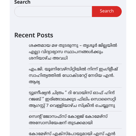
Search
Search
Recent Posts
ശക്തമായ മഴ തുടരുന്നു – തൃശൂർ ജില്ലയിൽ
എല്ലാ വിദ്യാഭ്യാസ സ്ഥാപനങ്ങൾക്കും
ശനിയാഴ്ച അവധി
എം.ജി. യൂണിവേഴ്‌സിറ്റിയിൽ നിന്ന് ഇംഗ്ളീഷ്
സാഹിത്യത്തിൽ ഡോക്ടറേറ്റ് നേടിയ എൻ.
ആര്യ
ട്യുണീഷ്യൻ ചിത്രം ” ദി വോയിസ് ഓഫ് ഹിന്ദ്
റജബ് ” ഇരിങ്ങാലക്കുട ഫിലിം സൊസൈറ്റി
ആഗസ്റ്റ് 7 വെള്ളിയാഴ്ച സ്‌ക്രീൻ ചെയ്യുന്നു
സെന്റ് ജോസഫ്സ് കോളജ് കോമേഴ്‌സ്
അസോസിയേഷന് തുടക്കമായി
കോമേഴ്സ് എക്സ്പോയുമായി എസ് എൻ