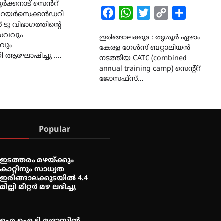
മൂർക്കനാട് സെൻറ്
Facebook
WhatsApp
Twitter
Copy
Share
ഹയർസെക്കൻഡറി
 ടു വിഭാഗത്തിന്റെ
Link
സവവും
ഇരിങ്ങാലക്കുട : തൃശൂർ ഏഴാം
വും
കേരള ഗേൾസ് ബറ്റാലിയൻ
ി ആഘോഷിച്ചു .…
നടത്തിയ CATC (combined
annual training camp) സെന്റ്റ്‌
ജോസഫ്സ്…
Popular
ഇടത്തരം മഴയ്ക്കും
കാറ്റിനും സാധ്യത
ഇരിങ്ങാലക്കുടയിൽ 4.4
മില്ലി മീറ്റർ മഴ ലഭിച്ചു
ഐ.ഐ.ടി മദ്രാസ്സിൽ