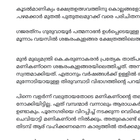
കൂടൽമാണിക്യം ക്ഷേത്രഉത്സവത്തിനു കൊല്ലങ്ങളോള
.പഴമക്കാർ മുതൽ പുതുതലമുറക്ക് വരെ പരിചിത
ഗജരത്‌നം ഗുരുവായൂർ പത്മനാഭൻ ഉൾപ്പെടെയുള്ള
മൂന്നാം വയസിൽ ശങ്കരംകുളങ്ങര ക്ഷേത്രത്തിലെത്
മുൻ മുഖ്യമന്ത്രി കെ.കരുണാകരൻ പ്രത്യേക താത്പര
മണികണ്ഠനെ ശങ്കരംകുളങ്ങരയിലെത്തിച്ചത്. അ
സ്വന്തമാക്കിയത്. എതാനും വർഷങ്ങൾക്ക് ഉള്ളിൽ ത
മുന്നോടിയായുള്ള തിരുവമ്പാടി വിഭാഗത്തിന്റെ പറ
പിന്നെ വളർന്ന് വലുതായതോടെ മണികണ്ഠന്റെ തലയെ
നോക്കിയിട്ടില്ല. ഏത് വമ്പന്മാർ വന്നാലും ആരാധ
ഉണ്ടാകും. പൂരനഗരിയെ വിറപ്പിച്ച് നടക്കുന്ന വെടിക
ചെവിയാട്ടി മണികണ്ഠൻ നിൽക്കും. അതുകൊണ്ട് വെ
തിടമ്പ് ആര് വഹിക്കണമെന്ന കാര്യത്തിൽ തർക്കമുണ്