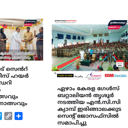
ട് സെൻറ്
സ് ഹയർ
ഡറി
ഏഴാം കേരള ഗേൾസ്
ൽ
ബറ്റാലിയൻ തൃശൂർ
്സവും
നടത്തിയ എൻ.സി.സി
ോത്സവും
ക്യാമ്പ് ഇരിങ്ങാലക്കുട
k
tsApp
Twitter
Copy
Share
സെന്റ് ജോസഫ്സിൽ
സമാപിച്ചു
Link