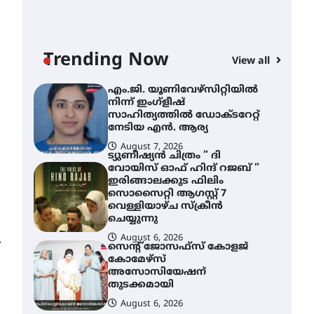
ശക്തമായ മഴ തുടരുന്നു –
തൃശൂർ ജില്ലയിൽ എല്ലാ
വിദ്യാഭ്യാസ
സ്ഥാപനങ്ങൾക്കും
Trending Now
ശനിയാഴ്ച അവധി
View all
AWA
August 7, 2026
എം
എം.ജി. യൂണിവേഴ്‌സിറ്റിയിൽ
നി
നിന്ന് ഇംഗ്ളീഷ്
സാ
സാഹിത്യത്തിൽ ഡോക്ടറേറ്റ്
ന
നേടിയ എൻ. ആര്യ
August 7, 2026
A
ട്യുണീഷ്യൻ ചിത്രം ” ദി
വോയിസ് ഓഫ് ഹിന്ദ് റജബ് ”
ഇരിങ്ങാലക്കുട ഫിലിം
സൊസൈറ്റി ആഗസ്റ്റ് 7
വെള്ളിയാഴ്ച സ്‌ക്രീൻ
ചെയ്യുന്നു
August 6, 2026
⟶
സെന്റ് ജോസഫ്സ് കോളജ്
കോമേഴ്‌സ്
അസോസിയേഷന്
തുടക്കമായി
August 6, 2026