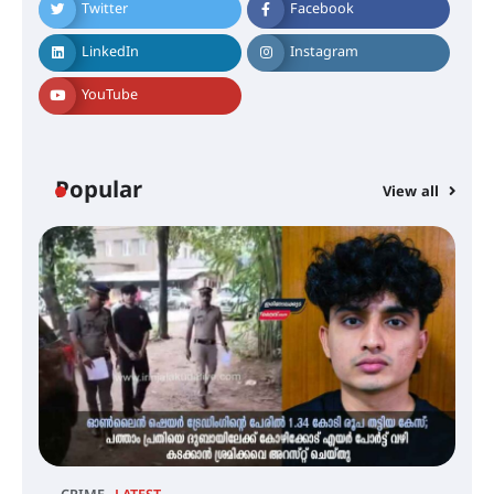
Twitter
Facebook
പൊതുയോഗം നടന്നു
LinkedIn
Instagram
YouTube
30 -ാമത് ലോചനം ബെംഗളൂരുവിൽ
ആളൂർ പഞ്ചായത്തിനെ
Popular
View all
മുകുന്ദപുരം താലൂക്കിൽ
ഉൾപ്പെടുത്തി
പർവസ്ഥിതിയിലാക്കണം –
ഇരിങ്ങാലക്കുട റെയിൽവേ
സ്റ്റേഷൻ വികസനസമിതി
ഇരിങ്ങാലക്കുടയിൽ പി.കെ.
ചാത്തൻ മാസ്റ്ററുടെ പ്രതിമ
സ്ഥാപിക്കണം – കെ.പി.എം.എസ്
അമ്മന്നൂർ ചാച്ചുചാക്യാർ സ്മാരക
ഗുരുകുലത്തിലെ അഞ്ചാം
തലമുറയിലെ വിദ്യാർത്ഥിനിയായ
റിതു ഭരത് കൂടിയാട്ട അരങ്ങേറ്റം