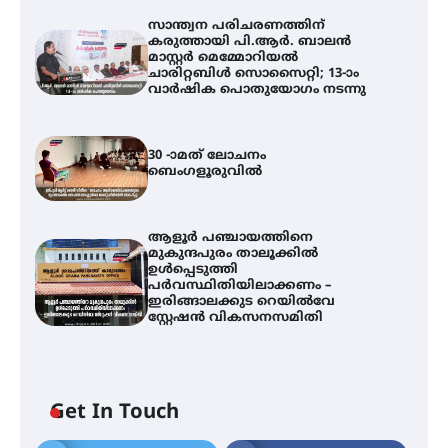
സാന്ത്വന പരിചരണത്തിന്
കരുത്തായി പി.ആർ. ബാലൻ
മാസ്റ്റർ മെമ്മോറിയൽ
ചാരിറ്റബിൾ സൊസൈറ്റി; 13-ാം
വാർഷിക പൊതുയോഗം നടന്നു
30 -ാമത് ലോചനം
ബെംഗളൂരുവിൽ
ആളൂർ പഞ്ചായത്തിനെ
മുകുന്ദപുരം താലൂക്കിൽ
ഉൾപ്പെടുത്തി
പർവസ്ഥിതിയിലാക്കണം –
ഇരിങ്ങാലക്കുട റെയിൽവേ
സ്റ്റേഷൻ വികസനസമിതി
സാന്ത്വന പരിചരണത്തിന്
Get In Touch
കരുത്തായി പി.ആർ. ബാലൻ
മാസ്റ്റർ മെമ്മോറിയൽ ചാരിറ്റബിൾ
സൊസൈറ്റി; 13-ാം വാർഷിക