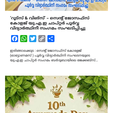
‘റൂട്സ് & വിങ്സ്’ – സെൻ്റ് ജോസഫ്സ്
കോളജ് യു.എ.ഇ ചാപ്റ്റർ പൂർവ്വ
വിദ്യാർത്ഥിനീ സംഗമം സംഘടിപ്പിച്ചു
Facebook
WhatsApp
Twitter
Copy
Share
Link
ഇരിങ്ങാലക്കുട : സെൻ്റ് ജോസഫ്സ് കോളേജ്
(ഓട്ടോണമസ് ) പൂർവ്വ വിദ്യാർത്ഥിനി സംഘടനയുടെ
യു.എ.ഇ ചാപ്റ്റർ സംഗമം ബർദുബായിലെ ജേക്കബ്സ്…