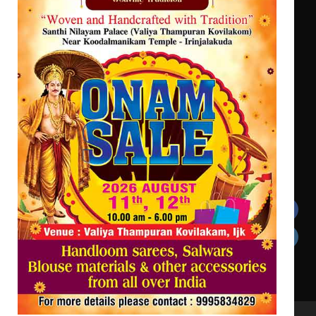
സമാപനം
കുറിച്ചു
എ.കെ.സി.സി.യുടെ സൗജന്യ
ആയുർവേദ മെഡിക്കൽ ക്യാമ്പ്
ഇരിങ്ങാലക്കുട – ഗുരുവായൂർ –
താനൂർ റെയിൽപാത
യാഥാർത്ഥ്യമാകുന്നു
Get In Touch
Twitter
Facebook
LinkedIn
Instagram
YouTube