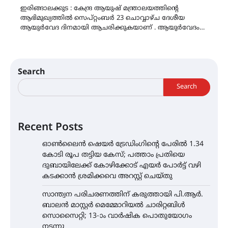
ഇരിങ്ങാലക്കുട : കേന്ദ്ര ആയുഷ് മന്ത്രാലയത്തിന്റെ
ആഭിമുഖ്യത്തിൽ സെപ്റ്റംബർ 23 ചൊവ്വാഴ്ച ദേശീയ
ആയുർവേദ ദിനമായി ആചരിക്കുകയാണ് . ആയുർവേദം…
Search
Search
Recent Posts
ഓൺലൈൻ ഷെയർ ട്രേഡിംഗിന്റെ പേരിൽ 1.34
കോടി രൂപ തട്ടിയ കേസ്; പത്താം പ്രതിയെ
ദുബായിലേക്ക് കോഴിക്കോട് എയർ പോർട്ട് വഴി
കടക്കാൻ ശ്രമിക്കവെ അറസ്റ്റ് ചെയ്തു
സാന്ത്വന പരിചരണത്തിന് കരുത്തായി പി.ആർ.
ബാലൻ മാസ്റ്റർ മെമ്മോറിയൽ ചാരിറ്റബിൾ
സൊസൈറ്റി; 13-ാം വാർഷിക പൊതുയോഗം
നടന്നു