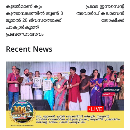
Post
കൂടൽമാണിക്യം
പ്രഥമ ഇന്നസെന്റ്
navigation
കൂത്തമ്പലത്തിൽ ജൂൺ 8
അവാര്‍ഡ് കലാഭവന്‍
മുതൽ 28 ദിവസത്തേക്ക്
ജോഷിക്ക്
ചാക്യാർകൂത്ത്
പ്രബന്ധോത്സവം
Recent News