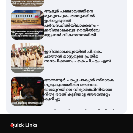
ഇരിങ്ങാലക്കുട റെയിൽവേ
സ്റ്റേഷൻ വികസനസമിതി
ഇരിങ്ങാലക്കുടയിൽ പി.കെ.
ചാത്തൻ മാസ്റ്ററുടെ പ്രതിമ
സ്ഥാപിക്കണം – കെ.പി.എം.എസ്
അമ്മന്നൂർ ചാച്ചുചാക്യാർ സ്മാരക
ഗുരുകുലത്തിലെ അഞ്ചാം
തലമുറയിലെ വിദ്യാർത്ഥിനിയായ
റിതു ഭരത് കൂടിയാട്ട അരങ്ങേറ്റം
കുറിച്ചു
ഓൺലൈൻ ഷെയർ ട്രേഡിംഗിന്റെ
പേരിൽ 1.34 കോടി രൂപ തട്ടിയ
കേസ്; പത്താം പ്രതിയെ
ദുബായിലേക്ക് കോഴിക്കോട് എയർ
പോർട്ട് വഴി കടക്കാൻ ശ്രമിക്കവെ
അറസ്റ്റ് ചെയ്തു
സാന്ത്വന പരിചരണത്തിന്
കരുത്തായി പി.ആർ. ബാലൻ
Quick Links
മാസ്റ്റർ മെമ്മോറിയൽ ചാരിറ്റബിൾ
സൊസൈറ്റി; 13-ാം വാർഷിക