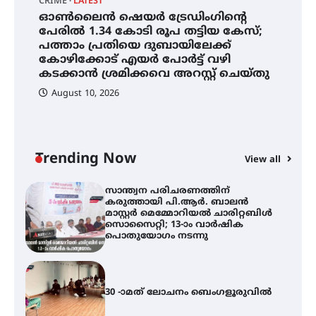
CRIME
LATEST
C
കുറിച്ചു
ഓൺലൈൻ ഷെയർ ട്രേഡിംഗിന്റെ
സ
പേരിൽ 1.34 കോടി രൂപ തട്ടിയ കേസ്;
പ
ഓൺലൈൻ ഷെയർ ട്രേഡിംഗിന്റെ
പത്താം പ്രതിയെ ദുബായിലേക്ക്
ച
പേരിൽ 1.34 കോടി രൂപ തട്ടിയ
കോഴിക്കോട് എയർ പോർട്ട് വഴി
വ
കേസ്; പത്താം പ്രതിയെ
ദുബായിലേക്ക് കോഴിക്കോട് എയർ
കടക്കാൻ ശ്രമിക്കവെ അറസ്റ്റ് ചെയ്തു
പോർട്ട് വഴി കടക്കാൻ ശ്രമിക്കവെ
അറസ്റ്റ് ചെയ്തു
August 10, 2026
സാന്ത്വന പരിചരണത്തിന്
കരുത്തായി പി.ആർ. ബാലൻ
മാസ്റ്റർ മെമ്മോറിയൽ ചാരിറ്റബിൾ
സൊസൈറ്റി; 13-ാം വാർഷിക
Trending Now
View all
പൊതുയോഗം നടന്നു
30 -ാമത് ലോചനം ബെംഗളൂരുവിൽ
ആളൂർ പഞ്ചായത്തിനെ
മുകുന്ദപുരം താലൂക്കിൽ
ഉൾപ്പെടുത്തി
പർവസ്ഥിതിയിലാക്കണം –