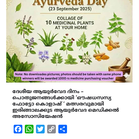
ദേശീയ ആയുർവേദ ദിനം –
പൊതുജനങ്ങൾക്കായി ‘ഔഷധസസ്യ
ഫോട്ടോ കൊളാഷ് ‘ മത്സരവുമായി
ഇരിങ്ങാലക്കുട ആയുർവേദ മെഡിക്കൽ
അസോസിയേഷൻ
Facebook
WhatsApp
Twitter
Copy
Share
Link