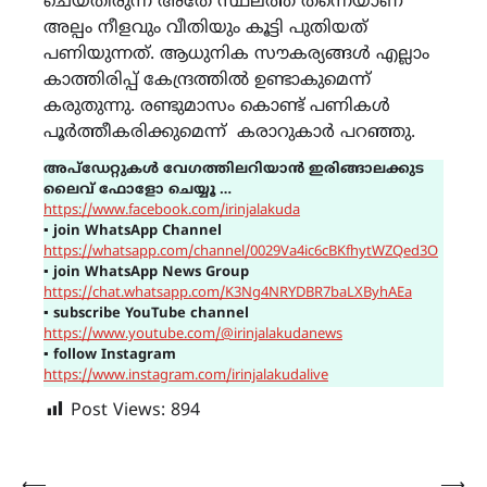
ചെയ്തിരുന്ന അതേ സ്ഥലത്ത് തന്നെയാണ്
അല്പം നീളവും വീതിയും കൂട്ടി പുതിയത്
പണിയുന്നത്. ആധുനിക സൗകര്യങ്ങൾ എല്ലാം
കാത്തിരിപ്പ് കേന്ദ്രത്തിൽ ഉണ്ടാകുമെന്ന്
കരുതുന്നു. രണ്ടുമാസം കൊണ്ട് പണികൾ
പൂർത്തീകരിക്കുമെന്ന് കരാറുകാർ പറഞ്ഞു.
അപ്ഡേറ്റുകൾ വേഗത്തിലറിയാൻ ഇരിങ്ങാലക്കുട
ലൈവ് ഫോളോ ചെയ്യൂ …
https://www.facebook.com/irinjalakuda
▪
join WhatsApp Channel
https://whatsapp.com/channel/0029Va4ic6cBKfhytWZQed3O
▪
join WhatsApp News Group
https://chat.whatsapp.com/K3Ng4NRYDBR7baLXByhAEa
▪
subscribe YouTube channel
https://www.youtube.com/@irinjalakudanews
▪
follow Instagram
https://www.instagram.com/irinjalakudalive
Post Views:
894
⟵
⟶