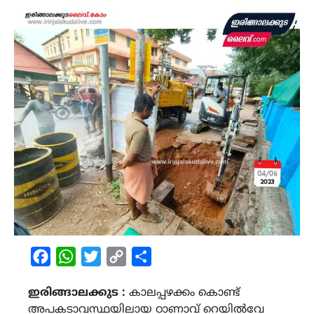
Facebook
WhatsApp
Twitter
Copy
Share
Link
ഇരിങ്ങാലക്കുട :
കാലപ്പഴക്കം കൊണ്ട്
അപകടാവസ്ഥയിലായ ഠാണാവ് റെയിൽവേ