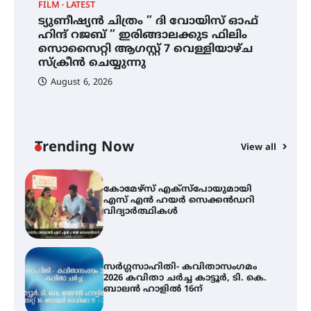
FILM
LATEST
ട്യുണീഷ്യൻ ചിത്രം ” ദി വോയിസ് ഓഫ്
ട്യുണീഷ്യൻ ചിത്രം ” ദി വോയിസ്
ഹിന്ദ് റജബ് ” ഇരിങ്ങാലക്കുട ഫിലിം
ഓഫ് ഹിന്ദ് റജബ് ” ഇരിങ്ങാലക്കുട
സൊസൈറ്റി ആഗസ്റ്റ് 7 വെള്ളിയാഴ്ച
ഫിലിം സൊസൈറ്റി ആഗസ്റ്റ് 7
വെള്ളിയാഴ്ച സ്‌ക്രീൻ ചെയ്യുന്നു
സ്‌ക്രീൻ ചെയ്യുന്നു
August 6, 2026
സെന്റ് ജോസഫ്സ് കോളജ്
കോമേഴ്‌സ് അസോസിയേഷന്
തുടക്കമായി
Trending Now
View all
കോമേഴ്സ് എക്സ്പോയുമായി
എസ് എൻ ഹയർ സെക്കൻഡറി
വിദ്യാർത്ഥികൾ
സർഗ്ഗസാഹിതി- കവിതാസംഗമം
2026 കവിതാ ചർച്ച കാട്ടൂർ, ടി. കെ.
ബാലൻ ഹാളിൽ 16ന്