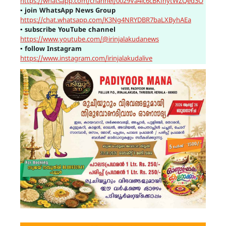
https://whatsapp.com/channel/0029Va4ic6cBKfhytWZQed3O
▪
join WhatsApp News Group
https://chat.whatsapp.com/K3Ng4NRYDBR7baLXByhAEa
▪
subscribe YouTube channel
https://www.youtube.com/@irinjalakudanews
▪
follow Instagram
https://www.instagram.com/irinjalakudalive