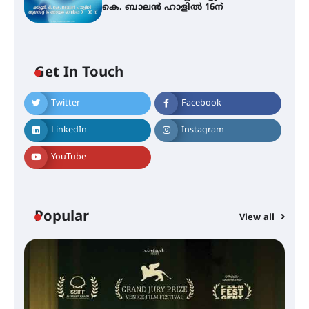
കെ. ബാലൻ ഹാളിൽ 16ന്
Get In Touch
Twitter
Facebook
LinkedIn
Instagram
YouTube
Popular
View all
സെന്റ് ജോസഫ്സ് കോളജ്
കോമേഴ്‌സ് അസോസിയേഷന്
തുടക്കമായി