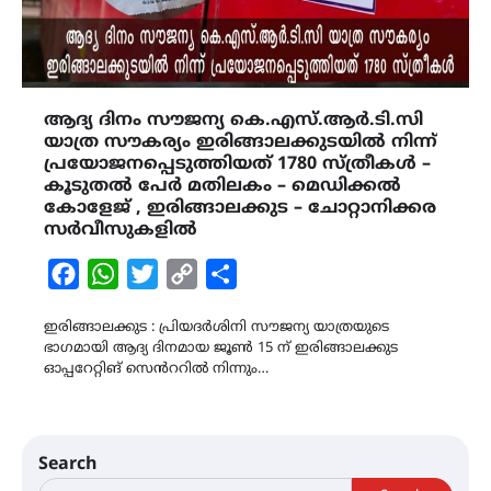
ആദ്യ ദിനം സൗജന്യ കെ.എസ്.ആർ.ടി.സി
യാത്ര സൗകര്യം ഇരിങ്ങാലക്കുടയിൽ നിന്ന്
പ്രയോജനപ്പെടുത്തിയത് 1780 സ്ത്രീകൾ –
കൂടുതൽ പേർ മതിലകം – മെഡിക്കൽ
കോളേജ് , ഇരിങ്ങാലക്കുട – ചോറ്റാനിക്കര
സർവീസുകളിൽ
Facebook
WhatsApp
Twitter
Copy
Share
Link
ഇരിങ്ങാലക്കുട : പ്രിയദർശിനി സൗജന്യ യാത്രയുടെ
ഭാഗമായി ആദ്യ ദിനമായ ജൂൺ 15 ന് ഇരിങ്ങാലക്കുട
ഓപ്പറേറ്റിങ് സെൻററിൽ നിന്നും…
Search