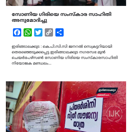
സോണിയ ഗിരിയെ സംസ്കാര സാഹിതി
അനുമോദിച്ചു
Facebook
WhatsApp
Twitter
Copy
Share
Link
ഇരിങ്ങാലക്കുട : കെ.പി.സി.സി ജനറൽ സെക്രട്ടറിയായി
തെരഞ്ഞെടുക്കപ്പെട്ട ഇരിങ്ങാലക്കുട നഗരസഭ മുൻ
ചെയർപേഴ്സൺ സോണിയ ഗിരിയെ സംസ്കാരസാഹിതി
നിയോജക മണ്ഡലം…