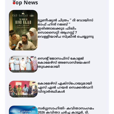
Top News
ട്യുണീഷ്യൻ ചിത്രം ” ദി വോയിസ്
ഓഫ് ഹിന്ദ് റജബ് ”
ഇരിങ്ങാലക്കുട ഫിലിം
സൊസൈറ്റി ആഗസ്റ്റ് 7
വെള്ളിയാഴ്ച സ്‌ക്രീൻ ചെയ്യുന്നു
സെന്റ് ജോസഫ്സ് കോളജ്
കോമേഴ്‌സ് അസോസിയേഷന്
തുടക്കമായി
കോമേഴ്സ് എക്സ്പോയുമായി
എസ് എൻ ഹയർ സെക്കൻഡറി
വിദ്യാർത്ഥികൾ
സർഗ്ഗസാഹിതി- കവിതാസംഗമം
2026 കവിതാ ചർച്ച കാട്ടൂർ, ടി.