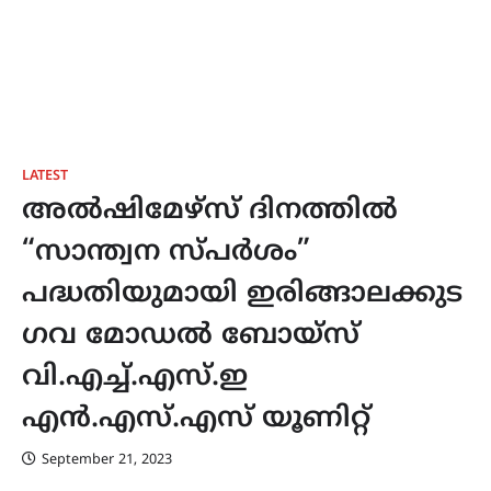
LATEST
അൽഷിമേഴ്സ് ദിനത്തിൽ
“സാന്ത്വന സ്പർശം”
പദ്ധതിയുമായി ഇരിങ്ങാലക്കുട
ഗവ മോഡൽ ബോയ്സ്
വി.എച്ച്.എസ്.ഇ
എൻ.എസ്.എസ് യൂണിറ്റ്
September 21, 2023