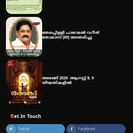
തേലപ്പിളളി പാറേമൽ വറീത്
തോമാസ് (69) അന്തരിച്ചു
അരങ്ങ് 2026′ ആഗസ്റ്റ് 8, 9
തീയതികളിൽ
Get In Touch
Twitter
Facebook