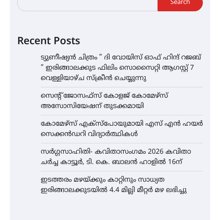
Search
Recent Posts
ട്യുണീഷ്യൻ ചിത്രം ” ദി വോയിസ് ഓഫ് ഹിന്ദ് റജബ്
” ഇരിങ്ങാലക്കുട ഫിലിം സൊസൈറ്റി ആഗസ്റ്റ് 7
വെള്ളിയാഴ്ച സ്‌ക്രീൻ ചെയ്യുന്നു
സെന്റ് ജോസഫ്സ് കോളജ് കോമേഴ്‌സ്
അസോസിയേഷന് തുടക്കമായി
കോമേഴ്സ് എക്സ്പോയുമായി എസ് എൻ ഹയർ
സെക്കൻഡറി വിദ്യാർത്ഥികൾ
സർഗ്ഗസാഹിതി- കവിതാസംഗമം 2026 കവിതാ
ചർച്ച കാട്ടൂർ, ടി. കെ. ബാലൻ ഹാളിൽ 16ന്
ഇടത്തരം മഴയ്ക്കും കാറ്റിനും സാധ്യത
ഇരിങ്ങാലക്കുടയിൽ 4.4 മില്ലി മീറ്റർ മഴ ലഭിച്ചു