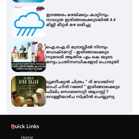
ഇടത്തരം മഴയ്ക്കും കാറ്റിനും
സാധ്യത ഇരിങ്ങാലക്കുടയിൽ 4.4
മില്ലി മീറ്റർ മഴ ലഭിച്ചു
ഐ.ഐ.ടി മദ്രാസ്സിൽ നിന്നും
ഡോക്ടറേറ്റ് – ഇരിങ്ങാലക്കുട
സ്വദേശി ആതിര എം കെ യുടെ
നേട്ടം പ്രതിസന്ധികളോട് പൊരുതി
ട്യുണീഷ്യൻ ചിത്രം ” ദി വോയിസ്
ഓഫ് ഹിന്ദ് റജബ് ” ഇരിങ്ങാലക്കുട
ഫിലിം സൊസൈറ്റി ആഗസ്റ്റ് 7
വെള്ളിയാഴ്ച സ്‌ക്രീൻ ചെയ്യുന്നു
സെന്റ് ജോസഫ്സ് കോളജ്
കോമേഴ്‌സ് അസോസിയേഷന്
Quick Links
തുടക്കമായി
Home