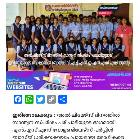
Facebook
WhatsApp
Twitter
Copy
Share
Link
ഇരിങ്ങാലക്കുട :
അൽഷിമേഴ്സ് ദിനത്തിൽ
സാന്ത്വന സ്പർശം പരിപാടിയുടെ ഭാഗമായി
എൻ.എസ്.എസ് വോളണ്ടിയേഴ്സ് പർപ്പിൾ
ബാഡ്ജ് ധരിക്കുക്കയും പ്രായമായ രോഗികളെ