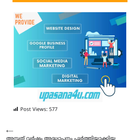
Post Views:
577
Post
⟵
അമ്പത് വർഷം അദ്ധ്യാപനം പൂർത്തിയാക്കിയ