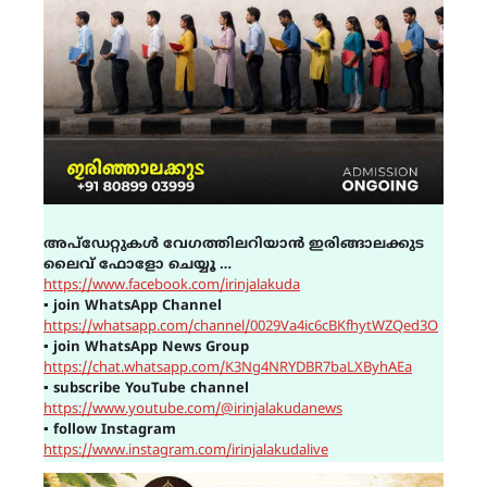
അപ്ഡേറ്റുകൾ വേഗത്തിലറിയാൻ ഇരിങ്ങാലക്കുട
ലൈവ് ഫോളോ ചെയ്യൂ …
https://www.facebook.com/irinjalakuda
▪
join WhatsApp Channel
https://whatsapp.com/channel/0029Va4ic6cBKfhytWZQed3O
▪
join WhatsApp News Group
https://chat.whatsapp.com/K3Ng4NRYDBR7baLXByhAEa
▪
subscribe YouTube channel
https://www.youtube.com/@irinjalakudanews
▪
follow Instagram
https://www.instagram.com/irinjalakudalive