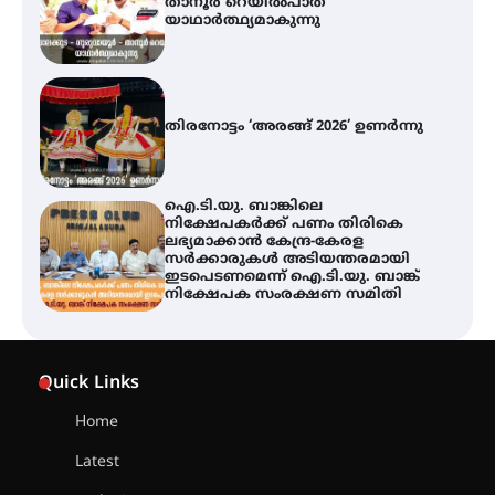
തിരനോട്ടം ‘അരങ്ങ് 2026’ ഉണർന്നു
ഐ.ടി.യു. ബാങ്കിലെ
നിക്ഷേപകർക്ക് പണം തിരികെ
ലഭ്യമാക്കാൻ കേന്ദ്ര-കേരള
സർക്കാരുകൾ അടിയന്തരമായി
ഇടപെടണമെന്ന് ഐ.ടി.യു. ബാങ്ക്
നിക്ഷേപക സംരക്ഷണ സമിതി
യൂത്ത് കോൺഗ്രസ്‌ സ്ഥാപക ദിനം
– ഇരിങ്ങാലക്കുടയിൽ
ലഹരിവിരുദ്ധ പ്രതിജ്ഞയെടുത്ത്
യൂത്ത് കോൺഗ്രസ്
അരങ്ങ് 2026-ന്
സാംസ്കാരികപ്പൊലിമയോടെ
Quick Links
സമാപനം
Home
Latest
എ.കെ.സി.സി.യുടെ സൗജന്യ