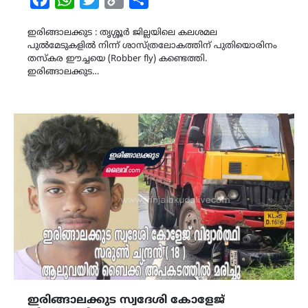
Link
ഇരിങ്ങാലക്കുട : തൃശ്ശൂർ ജില്ലയിലെ കലശമല
പുൽമേടുകളിൽ നിന്ന് ശാസ്ത്രലോകത്തിന് പുതിയൊരിനം
തസ്കര ഈച്ചയെ (Robber fly) കണ്ടെത്തി.
ഇരിങ്ങാലക്കുട…
ഇരിങ്ങാലക്കുട സ്വദേശി കോളേജ്