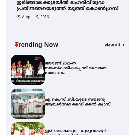
ഇരിങ്ങാലക്കുടയിൽ ലഹരിവിരുദ്ധ
സ
ലഹരിവിരുദ്ധ പ്രതിജ്ഞയെടുത്ത്
പ്രതിജ്ഞയെടുത്ത് യൂത്ത് കോൺഗ്രസ്
യൂത്ത് കോൺഗ്രസ്
August 9, 2026
അരങ്ങ് 2026-ന്
സാംസ്കാരികപ്പൊലിമയോടെ
സമാപനം
Trending Now
View all
എ.കെ.സി.സി.യുടെ സൗജന്യ
ആയുർവേദ മെഡിക്കൽ ക്യാമ്പ്
ഇരിങ്ങാലക്കുട – ഗുരുവായൂർ –
താനൂർ റെയിൽപാത
യാഥാർത്ഥ്യമാകുന്നു