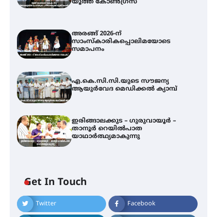
യൂത്ത് കോൺഗ്രസ്
അരങ്ങ് 2026-ന്
സാംസ്കാരികപ്പൊലിമയോടെ
സമാപനം
എ.കെ.സി.സി.യുടെ സൗജന്യ
ആയുർവേദ മെഡിക്കൽ ക്യാമ്പ്
ഇരിങ്ങാലക്കുട – ഗുരുവായൂർ –
താനൂർ റെയിൽപാത
യാഥാർത്ഥ്യമാകുന്നു
അരങ്ങ് 2026-ന്
സാംസ്കാരികപ്പൊലിമയോടെ
സമാപനം
Get In Touch
Twitter
Facebook
എ.കെ.സി.സി.യുടെ സൗജന്യ