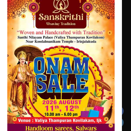
എം.ജി. യൂണിവേഴ്‌സിറ്റിയിൽ നിന്ന്
ഇംഗ്ളീഷ് സാഹിത്യത്തിൽ
ഡോക്ടറേറ്റ് നേടിയ എൻ. ആര്യ
ട്യുണീഷ്യൻ ചിത്രം ” ദി വോയിസ്
ഓഫ് ഹിന്ദ് റജബ് ” ഇരിങ്ങാലക്കുട
ഫിലിം സൊസൈറ്റി ആഗസ്റ്റ് 7
വെള്ളിയാഴ്ച സ്‌ക്രീൻ ചെയ്യുന്നു
Get In Touch
Twitter
Facebook
LinkedIn
Instagram