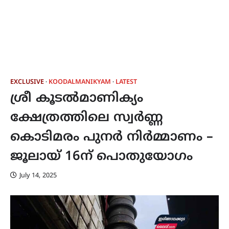
EXCLUSIVE
KOODALMANIKYAM
LATEST
ശ്രീ കൂടൽമാണിക്യം
ക്ഷേത്രത്തിലെ സ്വർണ്ണ
കൊടിമരം പുനർ നിർമ്മാണം –
ജൂലായ് 16ന് പൊതുയോഗം
July 14, 2025