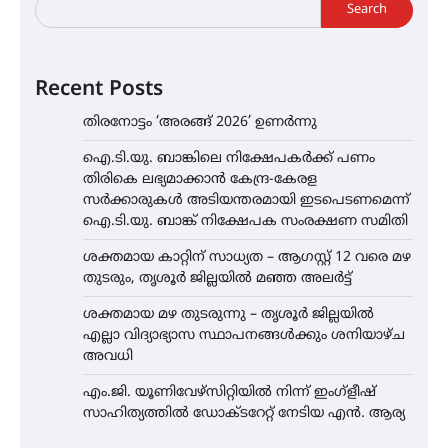
Search
Recent Posts
തിരനോട്ടം ‘അരങ്ങ് 2026’ ഉണർന്നു
ഐ.ടി.യു. ബാങ്കിലെ നിക്ഷേപകർക്ക് പണം
തിരികെ ലഭ്യമാക്കാൻ കേന്ദ്ര-കേരള
സർക്കാരുകൾ അടിയന്തരമായി ഇടപെടണമെന്ന്
ഐ.ടി.യു. ബാങ്ക് നിക്ഷേപക സംരക്ഷണ സമിതി
ശക്തമായ കാറ്റിന് സാധ്യത – ആഗസ്റ്റ് 12 വരെ മഴ
തുടരും, തൃശൂർ ജില്ലയിൽ മഞ്ഞ അലർട്ട്
ശക്തമായ മഴ തുടരുന്നു – തൃശൂർ ജില്ലയിൽ
എല്ലാ വിദ്യാഭ്യാസ സ്ഥാപനങ്ങൾക്കും ശനിയാഴ്ച
അവധി
എം.ജി. യൂണിവേഴ്‌സിറ്റിയിൽ നിന്ന് ഇംഗ്ളീഷ്
സാഹിത്യത്തിൽ ഡോക്ടറേറ്റ് നേടിയ എൻ. ആര്യ