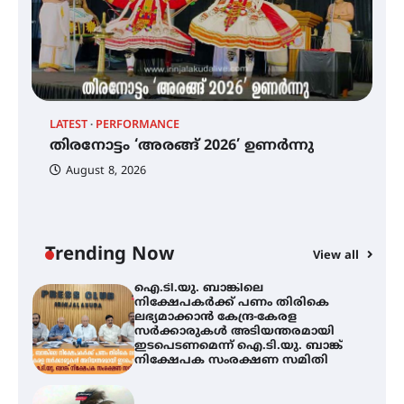
ഓഫ് ഹിന്ദ് റജബ് ” ഇരിങ്ങാലക്കുട
ഫിലിം സൊസൈറ്റി ആഗസ്റ്റ് 7
വെള്ളിയാഴ്ച സ്‌ക്രീൻ ചെയ്യുന്നു
തിരനോട്ടം ‘അരങ്ങ് 2026’ ഉണർന്നു
LATEST
PERFORMANCE
EX
തിരനോട്ടം ‘അരങ്ങ് 2026’ ഉണർന്നു
ഐ
പ
August 8, 2026
ി
ക
ഐ.ടി.യു. ബാങ്കിലെ
ഇ
നിക്ഷേപകർക്ക് പണം തിരികെ
ലഭ്യമാക്കാൻ കേന്ദ്ര-കേരള
ന
സർക്കാരുകൾ അടിയന്തരമായി
ഇടപെടണമെന്ന് ഐ.ടി.യു. ബാങ്ക്
Trending Now
View all
നിക്ഷേപക സംരക്ഷണ സമിതി
ശക്തമായ കാറ്റിന് സാധ്യത –
ആഗസ്റ്റ് 12 വരെ മഴ തുടരും,
തൃശൂർ ജില്ലയിൽ മഞ്ഞ അലർട്ട്
ശക്തമായ മഴ തുടരുന്നു – തൃശൂർ