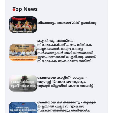
Top News
തിരനോട്ടം ‘അരങ്ങ് 2026’ ഉണർന്നു
ഐ.ടി.യു. ബാങ്കിലെ
നിക്ഷേപകർക്ക് പണം തിരികെ
ലഭ്യമാക്കാൻ കേന്ദ്ര-കേരള
സർക്കാരുകൾ അടിയന്തരമായി
ഇടപെടണമെന്ന് ഐ.ടി.യു. ബാങ്ക്
നിക്ഷേപക സംരക്ഷണ സമിതി
ശക്തമായ കാറ്റിന് സാധ്യത –
ആഗസ്റ്റ് 12 വരെ മഴ തുടരും,
തൃശൂർ ജില്ലയിൽ മഞ്ഞ അലർട്ട്
ശക്തമായ മഴ തുടരുന്നു – തൃശൂർ
ജില്ലയിൽ എല്ലാ വിദ്യാഭ്യാസ
ഐ.ടി.യു. ബാങ്കിലെ
സ്ഥാപനങ്ങൾക്കും ശനിയാഴ്ച
നിക്ഷേപകർക്ക് പണം തിരികെ