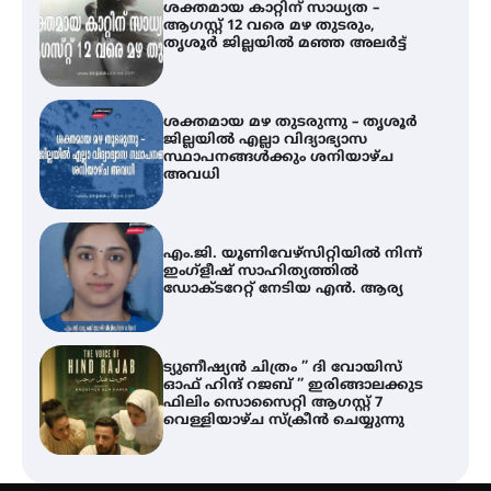
ജില്ലയിൽ എല്ലാ വിദ്യാഭ്യാസ
സ്ഥാപനങ്ങൾക്കും ശനിയാഴ്ച
അവധി
എം.ജി. യൂണിവേഴ്‌സിറ്റിയിൽ നിന്ന്
ഇംഗ്ളീഷ് സാഹിത്യത്തിൽ
ഡോക്ടറേറ്റ് നേടിയ എൻ. ആര്യ
ട്യുണീഷ്യൻ ചിത്രം ” ദി വോയിസ്
ഓഫ് ഹിന്ദ് റജബ് ” ഇരിങ്ങാലക്കുട
ഫിലിം സൊസൈറ്റി ആഗസ്റ്റ് 7
വെള്ളിയാഴ്ച സ്‌ക്രീൻ ചെയ്യുന്നു
തിരനോട്ടം ‘അരങ്ങ് 2026’ ഉണർന്നു
ഐ.ടി.യു. ബാങ്കിലെ
നിക്ഷേപകർക്ക് പണം തിരികെ