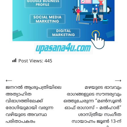
Post Views:
445
Post
⟵
⟶
ജനറൽ ആശുപത്രിയിലെ
മഴയുടെ ഭാവവും
navigation
അത്യാഹിത
രാഗങ്ങളുടെ സൗന്ദര്യവും
വിഭാഗത്തിലേക്ക്
ഒത്തുചേരുന്ന “മൺസൂൺ
രോഗിയുമായി വരുന്ന
ഓഫ് രാഗാസ് – മൽഹാർ”
വഴിയുടെ അവസ്ഥ
ശാസ്ത്രീയ സംഗീത
പരിതാപകരം
സായാഹ്നം ജൂൺ 13-ന്