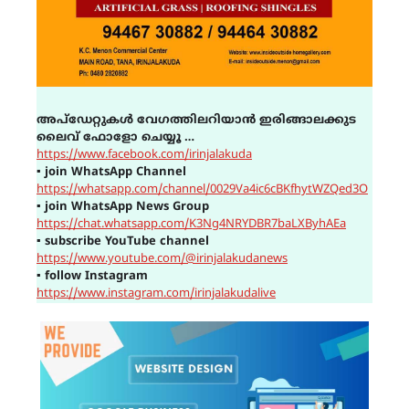
അപ്ഡേറ്റുകൾ വേഗത്തിലറിയാൻ ഇരിങ്ങാലക്കുട
ലൈവ് ഫോളോ ചെയ്യൂ …
https://www.facebook.com/irinjalakuda
▪
join WhatsApp Channel
https://whatsapp.com/channel/0029Va4ic6cBKfhytWZQed3O
▪
join WhatsApp News Group
https://chat.whatsapp.com/K3Ng4NRYDBR7baLXByhAEa
▪
subscribe YouTube channel
https://www.youtube.com/@irinjalakudanews
▪
follow Instagram
https://www.instagram.com/irinjalakudalive