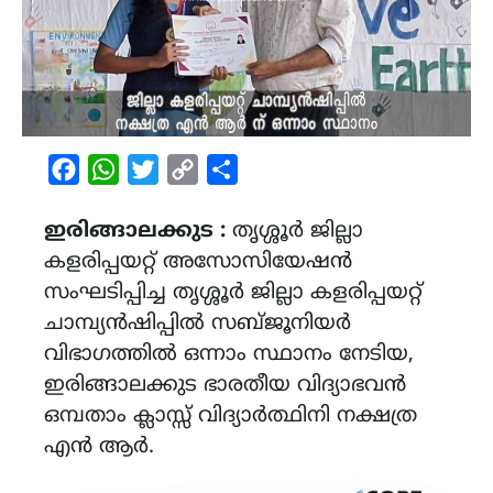
Facebook
WhatsApp
Twitter
Copy
Share
Link
ഇരിങ്ങാലക്കുട :
തൃശ്ശൂർ ജില്ലാ
കളരിപ്പയറ്റ് അസോസിയേഷൻ
സംഘടിപ്പിച്ച തൃശ്ശൂർ ജില്ലാ കളരിപ്പയറ്റ്
ചാമ്പ്യൻഷിപ്പിൽ സബ്ജൂനിയർ
വിഭാഗത്തിൽ ഒന്നാം സ്ഥാനം നേടിയ,
ഇരിങ്ങാലക്കുട ഭാരതീയ വിദ്യാഭവൻ
ഒമ്പതാം ക്ലാസ്സ്‌ വിദ്യാർത്ഥിനി നക്ഷത്ര
എൻ ആർ.