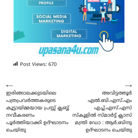
Post Views:
670
Post
⟵
⟶
ഇരിങ്ങാലക്കുടയിലെ
അവിട്ടത്തൂർ
navigation
പത്രപ്രവർത്തകരുടെ
എൽ.ബി.എസ്.എം
കൂട്ടായ്മ്മയായ പ്രസ്സ് ക്ലബ്ബ്
എച്ച്.എസ്.എസ്
നവീകരണം
സ്കൂളിൽ സ്മാർട്ട് ക്ലാസ്
പൂർത്തിയാക്കി ഉദ്ഘാടനം
മന്ത്രി ഡോ : ആർ.ബിന്ദു
ചെയ്തു
ഉദ്ഘാടനം ചെയ്തു