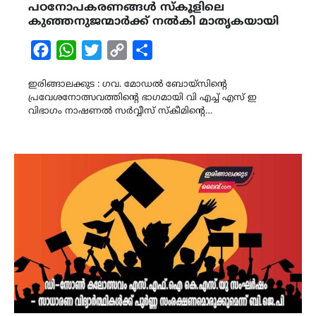
പഠനോപകരണങ്ങൾ സ്കൂളിലെ
കുഞ്ഞനുജന്മാർക്ക് നൽകി മാതൃകയായി
Facebook
WhatsApp
Twitter
Copy
Share
Link
ഇരിങ്ങാലക്കുട : ഗവ. മോഡൽ ബോയ്സിൻ്റെ
പ്രവേശനോത്സവത്തിൻ്റെ ഭാഗമായി വി എച്ച് എസ് ഇ
വിഭാഗം നാഷണൽ സർവ്വീസ് സ്കീമിൻ്റെ…