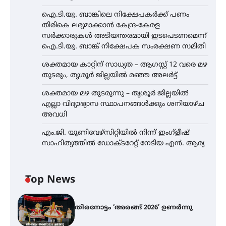
ഐ.ടി.യു. ബാങ്കിലെ നിക്ഷേപകർക്ക് പണം
തിരികെ ലഭ്യമാക്കാൻ കേന്ദ്ര-കേരള
സർക്കാരുകൾ അടിയന്തരമായി ഇടപെടണമെന്ന്
ഐ.ടി.യു. ബാങ്ക് നിക്ഷേപക സംരക്ഷണ സമിതി
ശക്തമായ കാറ്റിന് സാധ്യത – ആഗസ്റ്റ് 12 വരെ മഴ
തുടരും, തൃശൂർ ജില്ലയിൽ മഞ്ഞ അലർട്ട്
ശക്തമായ മഴ തുടരുന്നു – തൃശൂർ ജില്ലയിൽ
എല്ലാ വിദ്യാഭ്യാസ സ്ഥാപനങ്ങൾക്കും ശനിയാഴ്ച
അവധി
എം.ജി. യൂണിവേഴ്‌സിറ്റിയിൽ നിന്ന് ഇംഗ്ളീഷ്
സാഹിത്യത്തിൽ ഡോക്ടറേറ്റ് നേടിയ എൻ. ആര്യ
Top News
തിരനോട്ടം ‘അരങ്ങ് 2026’ ഉണർന്നു