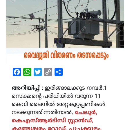
Facebook
WhatsApp
Twitter
Copy
Share
Link
അറിയിപ്പ് :
ഇരിങ്ങാലക്കുട നമ്പർ:1
സെക്ഷന്റെ പരിധിയിൽ വരുന്ന 11
കെവി ലൈനിൽ അറ്റകുറ്റപ്പണികൾ
നടക്കുന്നതിന്നതിനാൽ,
ചേലൂർ,
കെഎസ്ആർടിസി സ്റ്റാൻഡ്,
കണ്ടേശ്വരം റോഡ്, പൂച്ചക്കുളം,