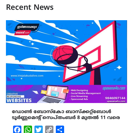
Recent News
ഡോൺ ബോസ്കോ ബാസ്ക്കറ്റ്ബോൾ
ടൂർണ്ണമെൻ്റ് സെപ്തംബർ 8 മുതൽ 11 വരെ
Facebook
WhatsApp
Twitter
Copy
Share