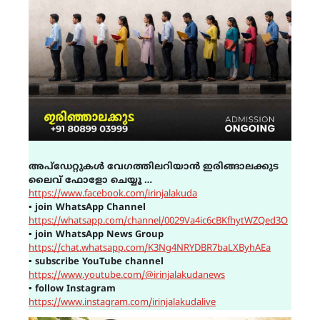
അപ്ഡേറ്റുകൾ വേഗത്തിലറിയാൻ ഇരിങ്ങാലക്കുട
ലൈവ് ഫോളോ ചെയ്യൂ …
https://www.facebook.com/irinjalakuda
▪
join WhatsApp Channel
https://whatsapp.com/channel/0029Va4ic6cBKfhytWZQed3O
▪
join WhatsApp News Group
https://chat.whatsapp.com/K3Ng4NRYDBR7baLXByhAEa
▪
subscribe YouTube channel
https://www.youtube.com/@irinjalakudanews
▪
follow Instagram
https://www.instagram.com/irinjalakudalive