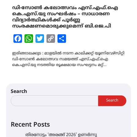
ഡി-സോൺ കലോത്സവം എസ്.എഫ്.ഐ
കെ.എസ്.യു സംഘർഷം – സാധാരണ
വിദ്യാർത്ഥികൾക്ക് പൂർണ്ണ
സംരക്ഷണമൊരുക്കുമെന്ന് ബി.ജെ.പി
Facebook
WhatsApp
Twitter
Copy
Share
Link
ഇരിങ്ങാലക്കുട : മാളയിൽ നടന്ന കാലിക്കറ്റ് യൂണിവേഴ്സിറ്റി
ഡി-സോൺ കലോത്സവ സമയത്ത് എസ്.എഫ്.ഐ
കെ.എസ്.യു നടത്തിയ രൂക്ഷമായ സംഘട്ടനം മറ്റ്…
Search
Search
Recent Posts
തിരനോട്ടം ‘അരങ്ങ് 2026’ ഉണർന്നു