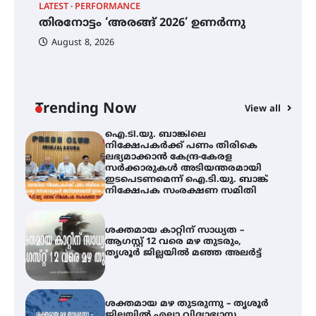
തിരനോട്ടം ‘അരങ്ങ് 2026’ ഉണർന്നു
LATEST
PERFORMANCE
EX
തിരനോട്ടം ‘അരങ്ങ് 2026’ ഉണർന്നു
ഐ
പ
August 8, 2026
ി
ക
ഐ.ടി.യു. ബാങ്കിലെ
ഇ
നിക്ഷേപകർക്ക് പണം തിരികെ
ലഭ്യമാക്കാൻ കേന്ദ്ര-കേരള
ന
സർക്കാരുകൾ അടിയന്തരമായി
ഇടപെടണമെന്ന് ഐ.ടി.യു. ബാങ്ക്
Trending Now
View all
നിക്ഷേപക സംരക്ഷണ സമിതി
ശക്തമായ കാറ്റിന് സാധ്യത –
ആഗസ്റ്റ് 12 വരെ മഴ തുടരും,
തൃശൂർ ജില്ലയിൽ മഞ്ഞ അലർട്ട്
ശക്തമായ മഴ തുടരുന്നു – തൃശൂർ
ജില്ലയിൽ എല്ലാ വിദ്യാഭ്യാസ
സ്ഥാപനങ്ങൾക്കും ശനിയാഴ്ച
അവധി
എം.ജി. യൂണിവേഴ്‌സിറ്റിയിൽ നിന്ന്