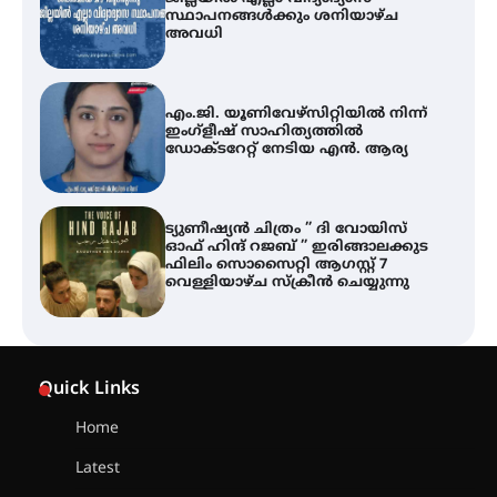
ഇംഗ്ളീഷ് സാഹിത്യത്തിൽ
ഡോക്ടറേറ്റ് നേടിയ എൻ. ആര്യ
ട്യുണീഷ്യൻ ചിത്രം ” ദി വോയിസ്
ഓഫ് ഹിന്ദ് റജബ് ” ഇരിങ്ങാലക്കുട
ഫിലിം സൊസൈറ്റി ആഗസ്റ്റ് 7
വെള്ളിയാഴ്ച സ്‌ക്രീൻ ചെയ്യുന്നു
തിരനോട്ടം ‘അരങ്ങ് 2026’ ഉണർന്നു
ഐ.ടി.യു. ബാങ്കിലെ
നിക്ഷേപകർക്ക് പണം തിരികെ
ലഭ്യമാക്കാൻ കേന്ദ്ര-കേരള
Quick Links
സർക്കാരുകൾ അടിയന്തരമായി
ഇടപെടണമെന്ന് ഐ.ടി.യു. ബാങ്ക്
നിക്ഷേപക സംരക്ഷണ സമിതി
Home
Latest
ശക്തമായ കാറ്റിന് സാധ്യത –