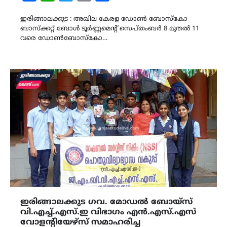
Link
ഇരിങ്ങാലക്കുട : അഖില കേരള ഡോൺ ബോസ്കോ
ബാസ്ക്കറ്റ് ബോൾ ടൂർണ്ണമെൻ്റ് സെപ്തംബർ 8 മുതൽ 11
വരെ ഡോൺബോസ്കോ…
ഇരിങ്ങാലക്കുട ഗവ. മോഡൽ ബോയ്സ്
വി.എച്ച്.എസ്.ഇ വിഭാഗം എൻ.എസ്.എസ്
വോളൻ്റിയേഴ്സ് സമാഹരിച്ച