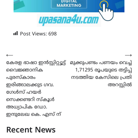
Post Views:
698
Post
⟵
⟶
കേരള ഭാഷാ ഇൻസ്റ്റിറ്റ്യൂട്ട്
മുക്കുപണ്ടം പണയം വെച്ച്
navigation
വൈജ്ഞാനിക
1,71295 രൂപയുടെ തട്ടിപ്പ്
പുരസ്കാരം
നടത്തിയ കേസിലെ പ്രതി
ഇരിങ്ങാലക്കുട ഗവ.
അറസ്റ്റിൽ
ഗേൾസ് ഹയർ
സെക്കണ്ടറി സ്കൂൾ
അധ്യാപിക ഡോ.
ഇന്ദുലേഖ കെ. എസ് ന്
Recent News