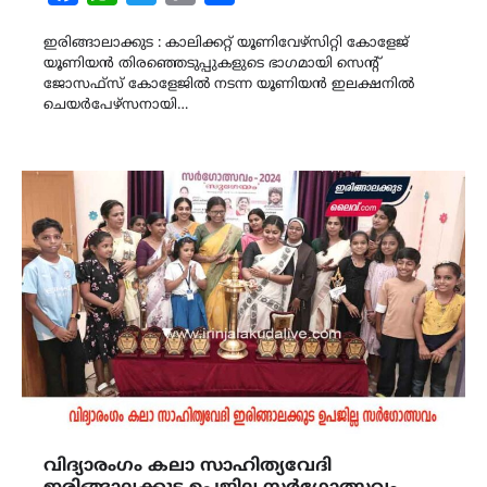
Link
ഇരിങ്ങാലാക്കുട : കാലിക്കറ്റ് യൂണിവേഴ്സിറ്റി കോളേജ്
യൂണിയൻ തിരഞ്ഞെടുപ്പുകളുടെ ഭാഗമായി സെന്റ്
ജോസഫ്സ് കോളേജിൽ നടന്ന യൂണിയൻ ഇലക്ഷനിൽ
ചെയർപേഴ്സനായി…
വിദ്യാരംഗം കലാ സാഹിത്യവേദി