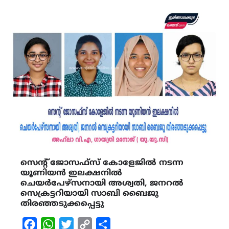
സെന്റ് ജോസഫ്സ് കോളേജിൽ നടന്ന
യൂണിയൻ ഇലക്ഷനിൽ
ചെയർപേഴ്സനായി അശ്വതി, ജനറൽ
സെക്രട്ടറിയായി സാബി ബൈജു
തിരഞ്ഞടുക്കപ്പെട്ടു
Facebook
WhatsApp
Twitter
Copy
Share