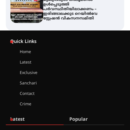
സാംസ്കാരിക പതിപ്പായ
‘ഗ്രാമജാലകം’ മുപ്പതാം
വർഷത്തിലേക്ക്
സെന്റ് ജോസഫ്സ് കോളേജിൽ 31-ാ
മത് ഇന്റർ-സ്കൂൾ ഗണിത ക്വിസ്
Quick Links
മത്സരം സംഘടിപ്പിച്ചു
Home
ഓൺലൈൻ ഷെയർ ട്രേഡിംഗിന്റെ
Latest
പേരിൽ 1.34 കോടി രൂപ തട്ടിയ
കേസ്; പത്താം പ്രതിയെ
Exclusive
ദുബായിലേക്ക് കോഴിക്കോട് എയർ
പോർട്ട് വഴി കടക്കാൻ ശ്രമിക്കവെ
Sanchari
അറസ്റ്റ് ചെയ്തു
Contact
സാന്ത്വന പരിചരണത്തിന്
കരുത്തായി പി.ആർ. ബാലൻ
Crime
മാസ്റ്റർ മെമ്മോറിയൽ ചാരിറ്റബിൾ
സൊസൈറ്റി; 13-ാം വാർഷിക
പൊതുയോഗം നടന്നു
Latest
Popular