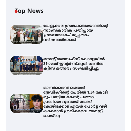
Top News
വേളൂക്കര ഗ്രാമപഞ്ചായത്തിന്റെ
സാംസ്കാരിക പതിപ്പായ
‘ഗ്രാമജാലകം’ മുപ്പതാം
വർഷത്തിലേക്ക്
സെന്റ് ജോസഫ്സ് കോളേജിൽ
31-ാമത് ഇന്റർ-സ്കൂൾ ഗണിത
ക്വിസ് മത്സരം സംഘടിപ്പിച്ചു
ഓൺലൈൻ ഷെയർ
ട്രേഡിംഗിന്റെ പേരിൽ 1.34 കോടി
രൂപ തട്ടിയ കേസ്; പത്താം
പ്രതിയെ ദുബായിലേക്ക്
കോഴിക്കോട് എയർ പോർട്ട് വഴി
കടക്കാൻ ശ്രമിക്കവെ അറസ്റ്റ്
ചെയ്തു