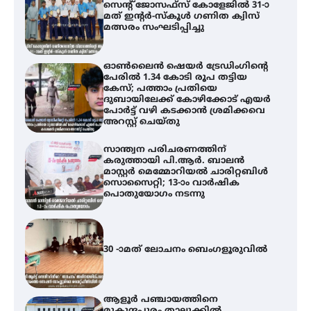
കേസ്; പത്താം പ്രതിയെ
ദുബായിലേക്ക് കോഴിക്കോട് എയർ
പോർട്ട് വഴി കടക്കാൻ ശ്രമിക്കവെ
അറസ്റ്റ് ചെയ്തു
സാന്ത്വന പരിചരണത്തിന്
കരുത്തായി പി.ആർ. ബാലൻ
മാസ്റ്റർ മെമ്മോറിയൽ ചാരിറ്റബിൾ
സൊസൈറ്റി; 13-ാം വാർഷിക
പൊതുയോഗം നടന്നു
30 -ാമത് ലോചനം ബെംഗളൂരുവിൽ
ആളൂർ പഞ്ചായത്തിനെ
മുകുന്ദപുരം താലൂക്കിൽ
ഉൾപ്പെടുത്തി
പർവസ്ഥിതിയിലാക്കണം –
ഇരിങ്ങാലക്കുട റെയിൽവേ
സ്റ്റേഷൻ വികസനസമിതി
വേളൂക്കര ഗ്രാമപഞ്ചായത്തിന്റെ