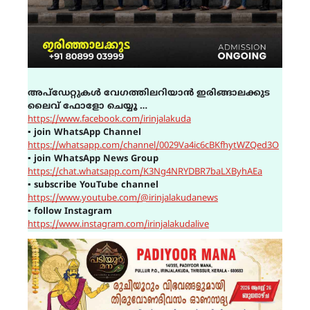
അപ്ഡേറ്റുകൾ വേഗത്തിലറിയാൻ ഇരിങ്ങാലക്കുട
ലൈവ് ഫോളോ ചെയ്യൂ …
https://www.facebook.com/irinjalakuda
▪
join WhatsApp Channel
https://whatsapp.com/channel/0029Va4ic6cBKfhytWZQed3O
▪
join WhatsApp News Group
https://chat.whatsapp.com/K3Ng4NRYDBR7baLXByhAEa
▪
subscribe YouTube channel
https://www.youtube.com/@irinjalakudanews
▪
follow Instagram
https://www.instagram.com/irinjalakudalive