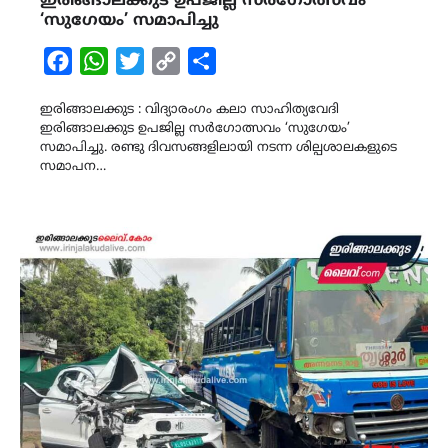
ഇരിങ്ങാലക്കുട ഉപജില്ല സർഗോത്സവം
‘സുഗേയം’ സമാപിച്ചു
Facebook
WhatsApp
Twitter
Copy
Share
Link
ഇരിങ്ങാലക്കുട : വിദ്യാരംഗം കലാ സാഹിത്യവേദി
ഇരിങ്ങാലക്കുട ഉപജില്ല സർഗോത്സവം ‘സുഗേയം’
സമാപിച്ചു. രണ്ടു ദിവസങ്ങളിലായി നടന്ന ശില്പശാലകളുടെ
സമാപന…