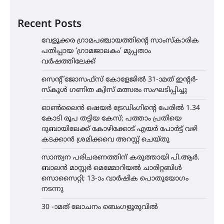
Recent Posts
വേളൂക്കര ഗ്രാമപഞ്ചായത്തിന്റെ സാംസ്കാരിക
പതിപ്പായ ‘ഗ്രാമജാലകം’ മുപ്പതാം
വർഷത്തിലേക്ക്
സെന്റ് ജോസഫ്സ് കോളേജിൽ 31-ാമത് ഇന്റർ-
സ്കൂൾ ഗണിത ക്വിസ് മത്സരം സംഘടിപ്പിച്ചു
ഓൺലൈൻ ഷെയർ ട്രേഡിംഗിന്റെ പേരിൽ 1.34
കോടി രൂപ തട്ടിയ കേസ്; പത്താം പ്രതിയെ
ദുബായിലേക്ക് കോഴിക്കോട് എയർ പോർട്ട് വഴി
കടക്കാൻ ശ്രമിക്കവെ അറസ്റ്റ് ചെയ്തു
സാന്ത്വന പരിചരണത്തിന് കരുത്തായി പി.ആർ.
ബാലൻ മാസ്റ്റർ മെമ്മോറിയൽ ചാരിറ്റബിൾ
സൊസൈറ്റി; 13-ാം വാർഷിക പൊതുയോഗം
നടന്നു
30 -ാമത് ലോചനം ബെംഗളൂരുവിൽ