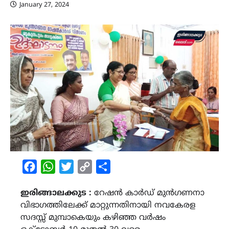
January 27, 2024
Facebook
WhatsApp
Twitter
Copy
Share
Link
ഇരിങ്ങാലക്കുട :
റേഷൻ കാർഡ് മുൻഗണനാ
വിഭാഗത്തിലേക്ക് മാറ്റുന്നതിനായി നവകേരള
സദസ്സ് മുമ്പാകെയും കഴിഞ്ഞ വർഷം