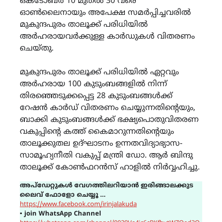
ഒക്ടോബർ 10 മുതൽ 30 വരെ
ഓൺലൈനായും അപേക്ഷ സമർപ്പിച്ചവരിൽ
മുകുന്ദപുരം താലൂക്ക് പരിധിയിൽ
അർഹരായവർക്കുള്ള കാർഡുകൾ വിതരണം
ചെയ്തു.
മുകുന്ദപുരം താലൂക്ക് പരിധിയിൽ ഏറ്റവും
അർഹരായ 100 കുടുംബങ്ങളിൽ നിന്ന്
തിരഞ്ഞെടുക്കപ്പെട്ട 28 കുടുംബങ്ങൾക്ക്
റേഷൻ കാർഡ് വിതരണം ചെയ്യുന്നതിന്റെയും,
ബാക്കി കുടുംബങ്ങൾക്ക് ഭക്ഷ്യപൊതുവിതരണ
വകുപ്പിന്റെ കത്ത് കൈമാറുന്നതിന്റെയും
താലൂക്കുതല ഉദ്ഘാടനം ഉന്നതവിദ്യാഭ്യാസ-
സാമൂഹ്യനീതി വകുപ്പ് മന്ത്രി ഡോ. ആർ ബിന്ദു
താലൂക്ക് കോൺഫറൻസ് ഹാളിൽ നിർവ്വഹിച്ചു.
അപ്ഡേറ്റുകൾ വേഗത്തിലറിയാൻ ഇരിങ്ങാലക്കുട
ലൈവ് ഫോളോ ചെയ്യൂ …
https://www.facebook.com/irinjalakuda
▪
join WhatsApp Channel