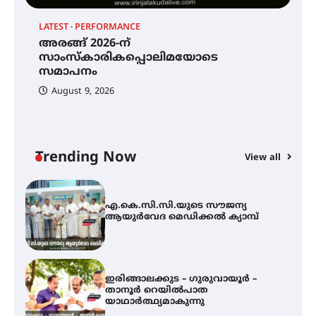
LATEST
PERFORMANCE
ശക്തമായ കാറ്റിന് സാധ്യത –
H
അരങ്ങ് 2026-ന്
ആഗസ്റ്റ് 12 വരെ മഴ തുടരും,
എ
സാംസ്കാരികപ്പൊലിമയോടെ
തൃശൂർ ജില്ലയിൽ മഞ്ഞ അലർട്ട്
ആ
സമാപനം
August 9, 2026
അരങ്ങ് 2026-ന്
സാംസ്കാരികപ്പൊലിമയോടെ
സമാപനം
Trending Now
View all
എ.കെ.സി.സി.യുടെ സൗജന്യ
ആയുർവേദ മെഡിക്കൽ ക്യാമ്പ്
ഇരിങ്ങാലക്കുട – ഗുരുവായൂർ –
താനൂർ റെയിൽപാത
യാഥാർത്ഥ്യമാകുന്നു