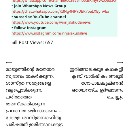
https://whatsapp.com/channel/0029Va4ic6cBKfhytWZQed3O
▪
join WhatsApp News Group
https://chat.whatsapp.com/K3Ng4NRYDBR7baLXByhAEa
▪
subscribe YouTube channel
https://www.youtube.com/@irinjalakudanews
▪
follow Instagram
https://www.instagram.com/irinjalakudalive
Post Views:
657
Post
⟵
⟶
രാജ്യത്തിൻ്റെ മതേതര
ഇരിങ്ങാലക്കുട കഥകളി
navigation
സ്വഭാവം തകർക്കുന്ന,
ക്ലബ് വാർഷികം അടൂർ
ശാസ്ത്ര സത്യങ്ങളെ
ഗോപാലകൃഷ്ണൻ
വളച്ചൊടിക്കുന്ന,
ഞായറാഴ്ച ഉദ്‌ഘാടനം
ചരിത്രത്തെ
ചെയ്യും
തമസ്ക്കരിക്കുന്ന
പ്രവണത ഒഴിവാക്കണം –
കേരള ശാസ്ത്രസാഹിത്യ
പരിഷത്ത് ഇരിങ്ങാലക്കുട