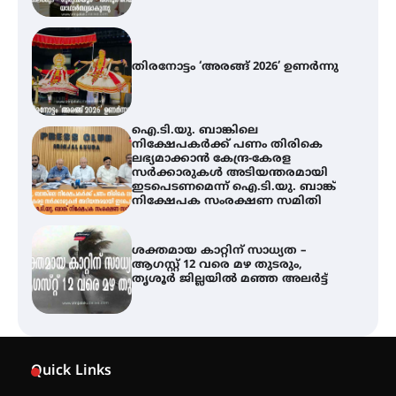
തിരനോട്ടം ‘അരങ്ങ് 2026’ ഉണർന്നു
ഐ.ടി.യു. ബാങ്കിലെ
നിക്ഷേപകർക്ക് പണം തിരികെ
ലഭ്യമാക്കാൻ കേന്ദ്ര-കേരള
സർക്കാരുകൾ അടിയന്തരമായി
ഇടപെടണമെന്ന് ഐ.ടി.യു. ബാങ്ക്
നിക്ഷേപക സംരക്ഷണ സമിതി
ശക്തമായ കാറ്റിന് സാധ്യത –
ആഗസ്റ്റ് 12 വരെ മഴ തുടരും,
തൃശൂർ ജില്ലയിൽ മഞ്ഞ അലർട്ട്
അരങ്ങ് 2026-ന്
സാംസ്കാരികപ്പൊലിമയോടെ
സമാപനം
Quick Links