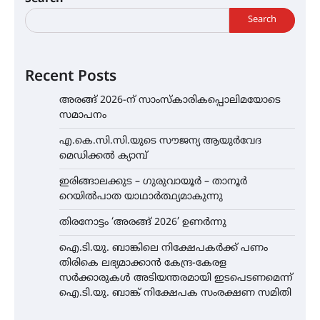
Search
Recent Posts
അരങ്ങ് 2026-ന് സാംസ്കാരികപ്പൊലിമയോടെ
സമാപനം
എ.കെ.സി.സി.യുടെ സൗജന്യ ആയുർവേദ
മെഡിക്കൽ ക്യാമ്പ്
ഇരിങ്ങാലക്കുട – ഗുരുവായൂർ – താനൂർ
റെയിൽപാത യാഥാർത്ഥ്യമാകുന്നു
തിരനോട്ടം ‘അരങ്ങ് 2026’ ഉണർന്നു
ഐ.ടി.യു. ബാങ്കിലെ നിക്ഷേപകർക്ക് പണം
തിരികെ ലഭ്യമാക്കാൻ കേന്ദ്ര-കേരള
സർക്കാരുകൾ അടിയന്തരമായി ഇടപെടണമെന്ന്
ഐ.ടി.യു. ബാങ്ക് നിക്ഷേപക സംരക്ഷണ സമിതി