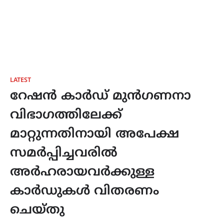
LATEST
റേഷൻ കാർഡ് മുൻഗണനാ
വിഭാഗത്തിലേക്ക്
മാറ്റുന്നതിനായി അപേക്ഷ
സമർപ്പിച്ചവരിൽ
അർഹരായവർക്കുള്ള
കാർഡുകൾ വിതരണം
ചെയ്തു