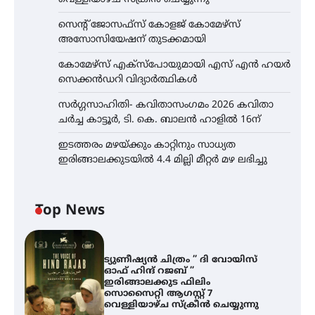
സെന്റ് ജോസഫ്സ് കോളജ് കോമേഴ്‌സ്
അസോസിയേഷന് തുടക്കമായി
കോമേഴ്സ് എക്സ്പോയുമായി എസ് എൻ ഹയർ
സെക്കൻഡറി വിദ്യാർത്ഥികൾ
സർഗ്ഗസാഹിതി- കവിതാസംഗമം 2026 കവിതാ
ചർച്ച കാട്ടൂർ, ടി. കെ. ബാലൻ ഹാളിൽ 16ന്
ഇടത്തരം മഴയ്ക്കും കാറ്റിനും സാധ്യത
ഇരിങ്ങാലക്കുടയിൽ 4.4 മില്ലി മീറ്റർ മഴ ലഭിച്ചു
Top News
ട്യുണീഷ്യൻ ചിത്രം ” ദി വോയിസ്
ഓഫ് ഹിന്ദ് റജബ് ”
ഇരിങ്ങാലക്കുട ഫിലിം
സൊസൈറ്റി ആഗസ്റ്റ് 7
വെള്ളിയാഴ്ച സ്‌ക്രീൻ ചെയ്യുന്നു