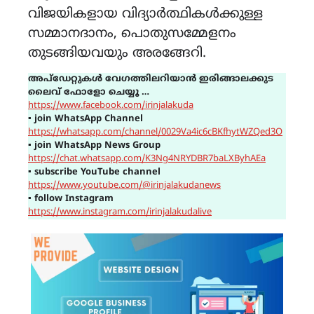
വിജയികളായ വിദ്യാർത്ഥികൾക്കുള്ള
സമ്മാനദാനം, പൊതുസമ്മേളനം
തുടങ്ങിയവയും അരങ്ങേറി.
അപ്ഡേറ്റുകൾ വേഗത്തിലറിയാൻ ഇരിങ്ങാലക്കുട
ലൈവ് ഫോളോ ചെയ്യൂ …
https://www.facebook.com/irinjalakuda
▪
join WhatsApp Channel
https://whatsapp.com/channel/0029Va4ic6cBKfhytWZQed3O
▪
join WhatsApp News Group
https://chat.whatsapp.com/K3Ng4NRYDBR7baLXByhAEa
▪
subscribe YouTube channel
https://www.youtube.com/@irinjalakudanews
▪
follow Instagram
https://www.instagram.com/irinjalakudalive