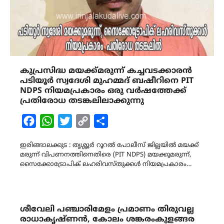
കുപ്രസിദ്ധ മയക്ക്മരുന്ന് കച്ചവടക്കാരൻ
പടിയൂർ സ്വദേശി മുഹമ്മദ് ബഷീറിനെ PIT
NDPS നിയമപ്രകാരം ഒരു വർഷത്തേക്ക്
പ്രതിരോധ തടങ്കലിലാക്കുന്നു
Facebook
WhatsApp
Twitter
Copy
Share
Link
ഇരിങ്ങാലക്കുട : തൃശ്ശൂർ റൂറൽ പോലീസ് ജില്ലയിൽ മയക്ക്
മരുന്ന് വിപണനത്തിനെതിരെ (PIT NDPS) മയക്കുമരുന്ന്,
സൈക്കോട്രോപിക് ലഹരിവസ്തുക്കൾ നിയമപ്രകാരം…
ശീവേലി പഞ്ചാരിമേളം പ്രമാണം തിരുവല്ല
രാധാകൃഷ്ണൻ, കോലം ശങ്കരംകുളങ്ങര