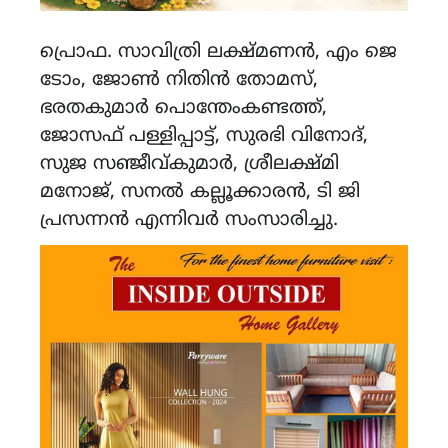
പ്രൊഫ. സാവിത്രി ലക്ഷ്മണൻ, എം ജെ
ടോം, ജോൺ നിതിൻ തോമസ്,
ഭരതകുമാർ പൊന്തേംകണ്ടത്ത്,
ജോസഫ് പള്ളിപ്പാട്ട്, സുരഭി വിനോദ്,
സുജ സഞ്ജീവ്കുമാർ, ശ്രീലക്ഷ്മി
മനോജ്, സനൽ കല്ലൂക്കാരൻ, ടി ജി
പ്രസന്നൻ എന്നിവർ സംസാരിച്ചു.