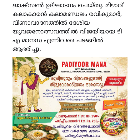
ജാക്സൺ ഉദ്ഘാടനം ചെയ്തു. മിഴാവ്
കലാകാരൻ കലാമണ്ഡലം രവികുമാർ,
വീണാവാദനത്തിൽ ദേശീയ
യുവജനോത്സവത്തിൽ വിജയിയായ ടി
എ മാനസ എന്നിവരെ ചടങ്ങിൽ
ആദരിച്ചു.