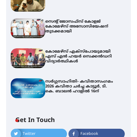
സെന്റ് ജോസഫ്സ് കോളജ്
കോമേഴ്‌സ് അസോസിയേഷന്
തുടക്കമായി
കോമേഴ്സ് എക്സ്പോയുമായി
എസ് എൻ ഹയർ സെക്കൻഡറി
വിദ്യാർത്ഥികൾ
സർഗ്ഗസാഹിതി- കവിതാസംഗമം
2026 കവിതാ ചർച്ച കാട്ടൂർ, ടി.
കെ. ബാലൻ ഹാളിൽ 16ന്
Get In Touch
Twitter
Facebook