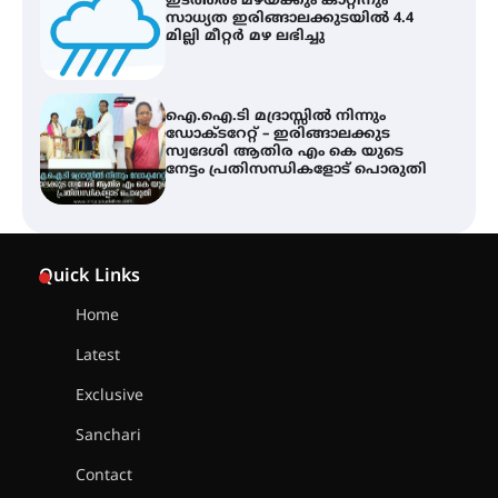
ഡോക്ടറേറ്റ് – ഇരിങ്ങാലക്കുട
സ്വദേശി ആതിര എം കെ യുടെ
നേട്ടം പ്രതിസന്ധികളോട് പൊരുതി
ട്യുണീഷ്യൻ ചിത്രം ” ദി വോയിസ്
ഓഫ് ഹിന്ദ് റജബ് ” ഇരിങ്ങാലക്കുട
ഫിലിം സൊസൈറ്റി ആഗസ്റ്റ് 7
വെള്ളിയാഴ്ച സ്‌ക്രീൻ ചെയ്യുന്നു
സെന്റ് ജോസഫ്സ് കോളജ്
കോമേഴ്‌സ് അസോസിയേഷന്
Quick Links
തുടക്കമായി
Home
Latest
കോമേഴ്സ് എക്സ്പോയുമായി
എസ് എൻ ഹയർ സെക്കൻഡറി
Exclusive
വിദ്യാർത്ഥികൾ
Sanchari
Contact