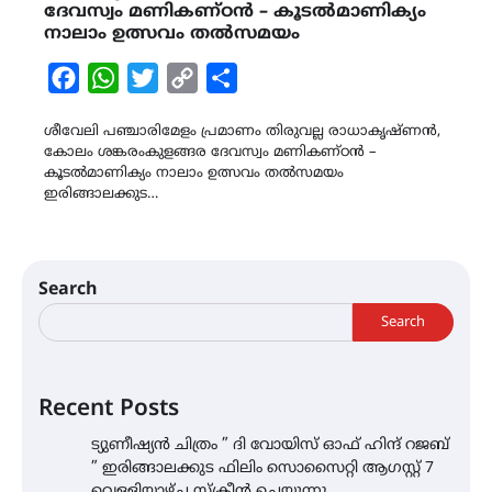
ദേവസ്വം മണികണ്ഠൻ – കൂടൽമാണിക്യം
നാലാം ഉത്സവം തൽസമയം
Facebook
WhatsApp
Twitter
Copy
Share
Link
ശീവേലി പഞ്ചാരിമേളം പ്രമാണം തിരുവല്ല രാധാകൃഷ്ണൻ,
കോലം ശങ്കരംകുളങ്ങര ദേവസ്വം മണികണ്ഠൻ –
കൂടൽമാണിക്യം നാലാം ഉത്സവം തൽസമയം
ഇരിങ്ങാലക്കുട…
Search
Search
Recent Posts
ട്യുണീഷ്യൻ ചിത്രം ” ദി വോയിസ് ഓഫ് ഹിന്ദ് റജബ്
” ഇരിങ്ങാലക്കുട ഫിലിം സൊസൈറ്റി ആഗസ്റ്റ് 7
വെള്ളിയാഴ്ച സ്‌ക്രീൻ ചെയ്യുന്നു