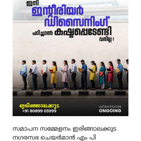
സമാപന സമ്മേളനം ഇരിങ്ങാലക്കുട
നഗരസഭ ചെയർമാൻ എം പി