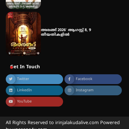
അരങ്ങ് 2026′ ആഗസ്റ്റ് 8, 9
തീയതികളിൽ
Get In Touch
Twitter
Facebook
LinkedIn
Instagram
YouTube
All Rights Reserved to irinjalakudalive.com Powered