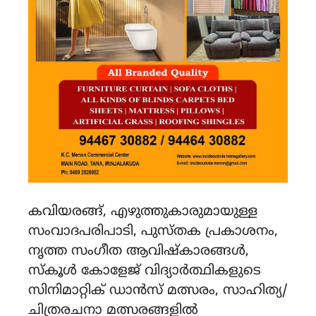
കവിയരങ്ങ്, എഴുത്തുകാരുമായുള്ള
സംവാദപരിപാടി, പുസ്തക പ്രകാശനം,
നൃത്ത സംഗീത ആവിഷ്കാരങ്ങൾ,
സ്കൂൾ കോളേജ് വിദ്യാർത്ഥികളുടെ
സിനിമാറ്റിക് ഡാൻസ് മത്സരം, സാഹിത്യ/
ചിത്രരചനാ മത്സരങ്ങളിൽ