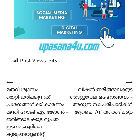
Post Views:
345
Post
⟵
⟶
മതവിശ്വാസം
വിഷൻ ഇരിങ്ങാലക്കുട
navigation
തെറ്റിദ്ധരിക്കുന്നത്
ഞാറ്റുവേല മഹോത്സവം –
പ്രശ്‌നങ്ങൾക്ക് കാരണം:
അനുബന്ധ പരിപാടികൾ
മന്ത്രി റോജി എം ജോൺ –
ജൂലൈ 7ന് ആരംഭിക്കും
ഇരിങ്ങാലക്കുട രൂപത
ഇടവകകളിലെ
കുടുംബയൂണിറ്റ്