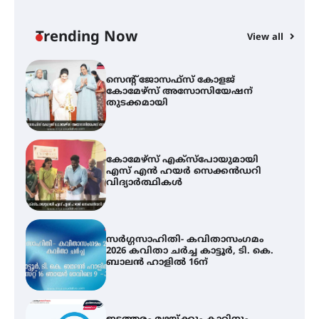
സെന്റ് ജോസഫ്സ് കോളജ്
കോമേഴ്‌സ് അസോസിയേഷന്
തുടക്കമായി
Trending Now
View all
കോമേഴ്സ് എക്സ്പോയുമായി
എസ് എൻ ഹയർ സെക്കൻഡറി
വിദ്യാർത്ഥികൾ
സർഗ്ഗസാഹിതി- കവിതാസംഗമം
2026 കവിതാ ചർച്ച കാട്ടൂർ, ടി. കെ.
ബാലൻ ഹാളിൽ 16ന്
ഇടത്തരം മഴയ്ക്കും കാറ്റിനും
സാധ്യത ഇരിങ്ങാലക്കുടയിൽ 4.4
മില്ലി മീറ്റർ മഴ ലഭിച്ചു
ഐ.ഐ.ടി മദ്രാസ്സിൽ നിന്നും