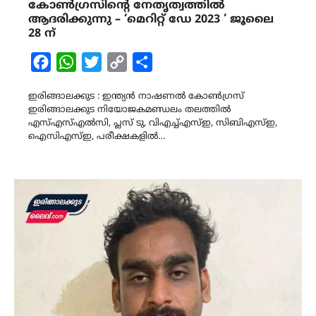
കോൺഗ്രസിന്‍റെ നേതൃത്വത്തിൽ
ആദരിക്കുന്നു – ‘മെറിറ്റ് ഡേ 2023 ‘ ജൂലൈ
28 ന്
Facebook
WhatsApp
Twitter
Copy
Share
Link
ഇരിങ്ങാലക്കുട : ഇന്ത്യൻ നാഷണൽ കോൺഗ്രസ്
ഇരിങ്ങാലക്കുട നിയോജകമണ്ഡലം തലത്തിൽ
എസ്എസ്എൽസി, പ്ലസ് ടു, വിഎച്ച്എസ്ഇ, സിബിഎസ്ഇ,
ഐസിഎസ്ഇ, പരീക്ഷകളിൽ…