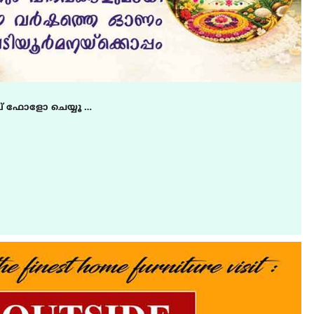
് ഫോളോ ചെയ്യൂ …