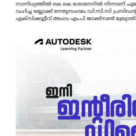
സാനിധ്യത്തിൽ കെ കെ ശോഭനനിൽ നിന്നാണ് ചുമ
വഹിച്ച ബ്ലോക്ക് നേതൃസംഗമം ഡി.സി.സി പ്രസിഡൻ്
എക്സിക്കൂട്ടീവ് അംഗം എം.പി ജാക്ക്സൺ മുഖ്യാതി