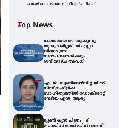
ഹയർ സെക്കൻഡറി വിദ്യാർത്ഥികൾ
Top News
ശക്തമായ മഴ തുടരുന്നു –
തൃശൂർ ജില്ലയിൽ എല്ലാ
വിദ്യാഭ്യാസ
സ്ഥാപനങ്ങൾക്കും
ശനിയാഴ്ച അവധി
എം.ജി. യൂണിവേഴ്‌സിറ്റിയിൽ
നിന്ന് ഇംഗ്ളീഷ്
സാഹിത്യത്തിൽ ഡോക്ടറേറ്റ്
നേടിയ എൻ. ആര്യ
ട്യുണീഷ്യൻ ചിത്രം ” ദി
വോയിസ് ഓഫ് ഹിന്ദ് റജബ് ”