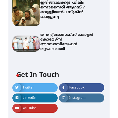
ഇരിങ്ങാലക്കുട ഫിലിം
സൊസൈറ്റി ആഗസ്റ്റ് 7
വെള്ളിയാഴ്ച സ്‌ക്രീൻ
ചെയ്യുന്നു
സെന്റ് ജോസഫ്സ് കോളജ്
കോമേഴ്‌സ്
അസോസിയേഷന്
തുടക്കമായി
എം.ജി. യൂണിവേഴ്‌സിറ്റിയിൽ
നിന്ന് ഇംഗ്ളീഷ്
സാഹിത്യത്തിൽ ഡോക്ടറേറ്റ്
Get In Touch
നേടിയ എൻ. ആര്യ
August 7, 2026
Twitter
Facebook
ട്യുണീഷ്യൻ ചിത്രം ” ദി
വോയിസ് ഓഫ് ഹിന്ദ് റജബ് ”
ഇരിങ്ങാലക്കുട ഫിലിം
LinkedIn
Instagram
സൊസൈറ്റി ആഗസ്റ്റ് 7
വെള്ളിയാഴ്ച സ്‌ക്രീൻ
YouTube
ചെയ്യുന്നു