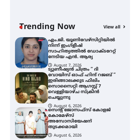
എം.ജി. യൂണിവേഴ്‌സിറ്റിയിൽ
നിന്ന് ഇംഗ്ളീഷ്
സാഹിത്യത്തിൽ ഡോക്ടറേറ്റ്
നേടിയ എൻ. ആര്യ
Trending Now
View all
AWA
August 7, 2026
എം
ട്യുണീഷ്യൻ ചിത്രം ” ദി
വോയിസ് ഓഫ് ഹിന്ദ് റജബ് ”
നി
ഇരിങ്ങാലക്കുട ഫിലിം
സാ
സൊസൈറ്റി ആഗസ്റ്റ് 7
ന
വെള്ളിയാഴ്ച സ്‌ക്രീൻ
ചെയ്യുന്നു
A
August 6, 2026
സെന്റ് ജോസഫ്സ് കോളജ്
കോമേഴ്‌സ്
അസോസിയേഷന്
തുടക്കമായി
August 6, 2026
കോമേഴ്സ്
എക്സ്പോയുമായി എസ്
എൻ ഹയർ സെക്കൻഡറി
വിദ്യാർത്ഥികൾ
August 6, 2026