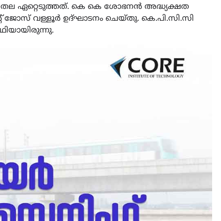
തല ഏറ്റെടുത്തത്. കെ കെ ശോഭനൻ അദ്ധ്യക്ഷത
റ് ജോസ് വള്ളൂർ ഉദ്ഘാടനം ചെയ്തു. കെ.പി.സി.സി
ഥിയായിരുന്നു.