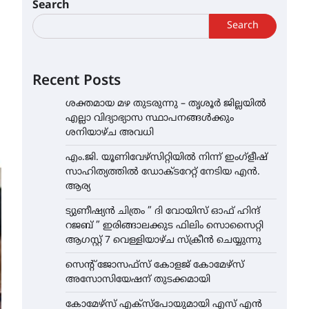
Search
Search
Recent Posts
ശക്തമായ മഴ തുടരുന്നു – തൃശൂർ ജില്ലയിൽ
എല്ലാ വിദ്യാഭ്യാസ സ്ഥാപനങ്ങൾക്കും
ശനിയാഴ്ച അവധി
എം.ജി. യൂണിവേഴ്‌സിറ്റിയിൽ നിന്ന് ഇംഗ്ളീഷ്
സാഹിത്യത്തിൽ ഡോക്ടറേറ്റ് നേടിയ എൻ.
ആര്യ
ട്യുണീഷ്യൻ ചിത്രം ” ദി വോയിസ് ഓഫ് ഹിന്ദ്
റജബ് ” ഇരിങ്ങാലക്കുട ഫിലിം സൊസൈറ്റി
ആഗസ്റ്റ് 7 വെള്ളിയാഴ്ച സ്‌ക്രീൻ ചെയ്യുന്നു
സെന്റ് ജോസഫ്സ് കോളജ് കോമേഴ്‌സ്
അസോസിയേഷന് തുടക്കമായി
കോമേഴ്സ് എക്സ്പോയുമായി എസ് എൻ