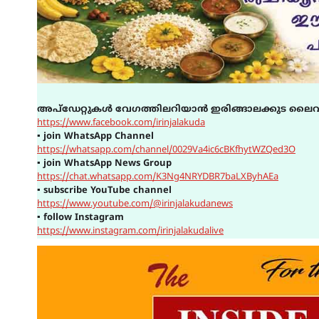
അപ്ഡേറ്റുകൾ വേഗത്തിലറിയാൻ ഇരിങ്ങാലക്കുട ലൈവ
https://www.facebook.com/irinjalakuda
▪
join WhatsApp Channel
https://whatsapp.com/channel/0029Va4ic6cBKfhytWZQed3O
▪
join WhatsApp News Group
https://chat.whatsapp.com/K3Ng4NRYDBR7baLXByhAEa
▪
subscribe YouTube channel
https://www.youtube.com/@irinjalakudanews
▪
follow Instagram
https://www.instagram.com/irinjalakudalive