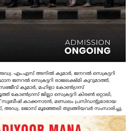
അഡ്വ. എം.എസ് അനിൽ കുമാർ, ജനറൽ സെക്രട്ടറി
 ജനറൽ സെക്രട്ടറി രാജലക്ഷ്മി കുറുമാത്ത്,
ഞ്ജീവ് കുമാർ, മഹിളാ കോൺഗ്രസ്
ത് കോൺഗ്രസ് ജില്ലാ സെക്രട്ടറി കിരൺ ഒറ്റാലി,
 സുബീഷ് കാക്കനാടൻ, മണ്ഡലം പ്രസിഡന്റുമാരായ
്, അഡ്വ. ജോസ് മൂഞ്ഞേലി തുടങ്ങിയവർ സംസാരിച്ചു.