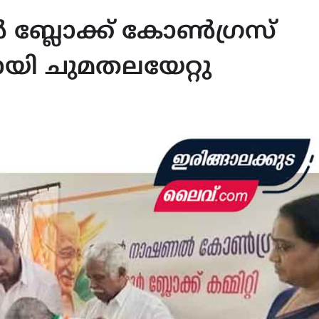
ർ ബ്ലോക്ക് കോൺഗ്രസ്
റായി ചുമതലയേറ്റു