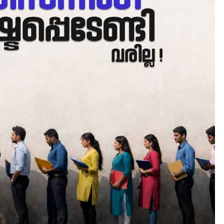
CAMPUS
LATEST
സെന്റ് ജോസഫ്സ് കോളജ്
കോമേഴ്‌സ് അസോസിയേഷ
തുടക്കമായി
August 6, 2026