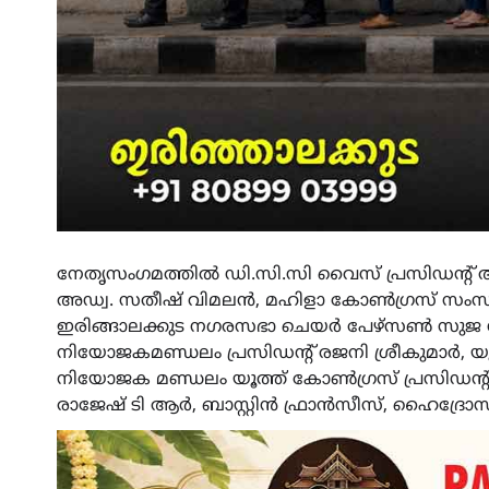
നേതൃസംഗമത്തിൽ ഡി.സി.സി വൈസ് പ്രസിഡന്റ് 
അഡ്വ. സതീഷ് വിമലൻ, മഹിളാ കോൺഗ്രസ് സംസ്ഥാന
ഇരിങ്ങാലക്കുട നഗരസഭാ ചെയർ പേഴ്സൺ സുജ സ
നിയോജകമണ്ഡലം പ്രസിഡൻ്റ് രജനി ശ്രീകുമാർ, യൂത്
നിയോജക മണ്ഡലം യൂത്ത് കോൺഗ്രസ് പ്രസിഡന്റ്
രാജേഷ് ടി ആർ, ബാസ്റ്റിൻ ഫ്രാൻസീസ്, ഹൈദ്രോസ