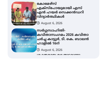
സർഗ്ഗസാഹിതി-
കവിതാസംഗമം 2026 കവിതാ
ചർച്ച കാട്ടൂർ, ടി. കെ. ബാലൻ
ഹാളിൽ 16ന്
August 6, 2026
ശക്തമായ മഴ തുടരുന്നു –
തൃശൂർ ജില്ലയിൽ എല്ലാ
വിദ്യാഭ്യാസ
സ്ഥാപനങ്ങൾക്കും
ശനിയാഴ്ച അവധി
August 7, 2026
എം.ജി. യൂണിവേഴ്‌സിറ്റിയിൽ
നിന്ന് ഇംഗ്ളീഷ്
സാഹിത്യത്തിൽ ഡോക്ടറേറ്റ്
നേടിയ എൻ. ആര്യ
August 7, 2026
ട്യുണീഷ്യൻ ചിത്രം ” ദി
വോയിസ് ഓഫ് ഹിന്ദ് റജബ് ”
ഇരിങ്ങാലക്കുട ഫിലിം
സൊസൈറ്റി ആഗസ്റ്റ് 7
വെള്ളിയാഴ്ച സ്‌ക്രീൻ
ചെയ്യുന്നു