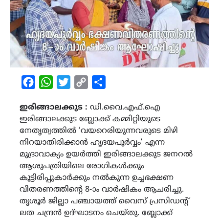
Facebook
WhatsApp
Twitter
Copy
Share
Link
ഇരിങ്ങാലക്കുട :
ഡി.വൈ.എഫ്.ഐ
ഇരിങ്ങാലക്കുട ബ്ലോക്ക്‌ കമ്മിറ്റിയുടെ
നേതൃത്വത്തിൽ ‘വയറെരിയുന്നവരുടെ മിഴി
നിറയാതിരിക്കാൻ ഹൃദയപൂർവ്വം’ എന്ന
മുദ്രാവാക്യം ഉയർത്തി ഇരിങ്ങാലക്കുട ജനറൽ
ആശുപത്രിയിലെ രോഗികൾക്കും
കൂട്ടിരിപ്പുകാർക്കും നൽകുന്ന ഉച്ചഭക്ഷണ
വിതരണത്തിന്റെ 8-ാം വാർഷികം ആചരിച്ചു.
തൃശൂർ ജില്ലാ പഞ്ചായത്ത്‌ വൈസ് പ്രസിഡന്റ്
ലത ചന്ദ്രൻ ഉദ്ഘാടനം ചെയ്തു. ബ്ലോക്ക്‌