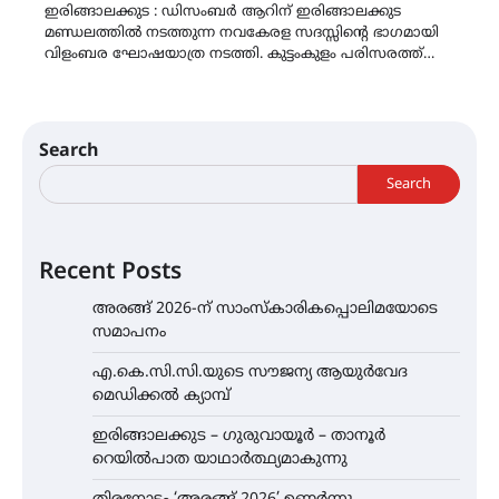
ഇരിങ്ങാലക്കുട : ഡിസംബർ ആറിന് ഇരിങ്ങാലക്കുട
മണ്ഡലത്തിൽ നടത്തുന്ന നവകേരള സദസ്സിന്റെ ഭാഗമായി
വിളംബര ഘോഷയാത്ര നടത്തി. കുട്ടംകുളം പരിസരത്ത്…
Search
Search
Recent Posts
അരങ്ങ് 2026-ന് സാംസ്കാരികപ്പൊലിമയോടെ
സമാപനം
എ.കെ.സി.സി.യുടെ സൗജന്യ ആയുർവേദ
മെഡിക്കൽ ക്യാമ്പ്
ഇരിങ്ങാലക്കുട – ഗുരുവായൂർ – താനൂർ
റെയിൽപാത യാഥാർത്ഥ്യമാകുന്നു