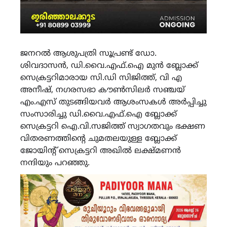
ജനറൽ ആശുപത്രി സൂപ്രണ്ട് ഡോ.
ശിവദാസൻ, ഡി.വൈ.എഫ്.ഐ മുൻ ബ്ലോക്ക്‌
സെക്രട്ടറിമാരായ സി.ഡി സിജിത്ത്, വി എ
അനീഷ്, നഗരസഭാ കൗൺസിലർ സഞ്ചയ്
എം.എസ് തുടങ്ങിയവർ ആശംസകൾ അർപ്പിച്ചു
സംസാരിച്ചു ഡി.വൈ.എഫ്.ഐ ബ്ലോക്ക്‌
സെക്രട്ടറി ഐ.വി.സജിത്ത് സ്വാഗതവും ഭക്ഷണ
വിതരണത്തിന്റെ ചുമതലയുള്ള ബ്ലോക്ക്‌
ജോയിന്റ് സെക്രട്ടറി അഖിൽ ലക്ഷ്മണൻ
നന്ദിയും പറഞ്ഞു.