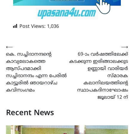
Post Views:
1,036
Post
⟵
⟶
കെ. സച്ചിദാനന്ദൻ്റെ
69-ാം വർഷത്തിലേക്ക്
navigation
കാവ്യലോകത്തെ
കടക്കുന്ന ഇരിങ്ങാലക്കുട
ആസ്പദമാക്കി
ഉണ്ണായി വാരിയർ
സച്ചിദാനന്ദം എന്ന പേരിൽ
സ്‌മാരക
കാട്ടൂരിൽ ഞായറാഴ്ച
കലാനിലയത്തിന്റെ
കവിസംഗമം
സ്ഥാപകദിനാഘോഷം
ജൂലായ് 12 ന്
Recent News