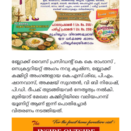
ബ്ലോക്ക്‌ വൈസ് പ്രസിഡന്റ് കെ കെ രാംദാസ് ,
സെക്രട്ടറിയറ്റ് അംഗം നവ്യ കൃഷ്ണ, ബ്ലോക്ക്
കമ്മിറ്റി അംഗങ്ങളായ കെ.എസ്.ശിഖ, പി.എം.
ഷാനവാസ്, അക്ഷയ് സുഗതൻ, വി ബി നിധേഷ്,
പി.ഡി. ദീപക് തുടങ്ങിയവർ നേതൃത്വം നൽകി.
മുരിയാട് മേഖല കമ്മിറ്റിയിലെ വലിയപറമ്പ്
യൂണിറ്റ് ആണ് ഇന്ന് പൊതിച്ചോർ
വിതരണം നടത്തിയത്.