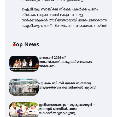
തിരനോട്ടം ‘അരങ്ങ് 2026’ ഉണർന്നു
ഐ.ടി.യു. ബാങ്കിലെ നിക്ഷേപകർക്ക് പണം
തിരികെ ലഭ്യമാക്കാൻ കേന്ദ്ര-കേരള
സർക്കാരുകൾ അടിയന്തരമായി ഇടപെടണമെന്ന്
ഐ.ടി.യു. ബാങ്ക് നിക്ഷേപക സംരക്ഷണ സമിതി
Top News
അരങ്ങ് 2026-ന്
സാംസ്കാരികപ്പൊലിമയോടെ
സമാപനം
എ.കെ.സി.സി.യുടെ സൗജന്യ
ആയുർവേദ മെഡിക്കൽ ക്യാമ്പ്
ഇരിങ്ങാലക്കുട – ഗുരുവായൂർ –
താനൂർ റെയിൽപാത
യാഥാർത്ഥ്യമാകുന്നു