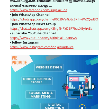
അപ്ഡേറ്റുകൾ വേഗത്തിലറിയാൻ ഇരിങ്ങാലക്കുട
ലൈവ് ഫോളോ ചെയ്യൂ …
https://www.facebook.com/irinjalakuda
▪
join WhatsApp Channel
https://whatsapp.com/channel/0029Va4ic6cBKfhytWZQed3O
▪
join WhatsApp News Group
https://chat.whatsapp.com/K3Ng4NRYDBR7baLXByhAEa
▪
subscribe YouTube channel
https://www.youtube.com/@irinjalakudanews
▪
follow Instagram
https://www.instagram.com/irinjalakudalive