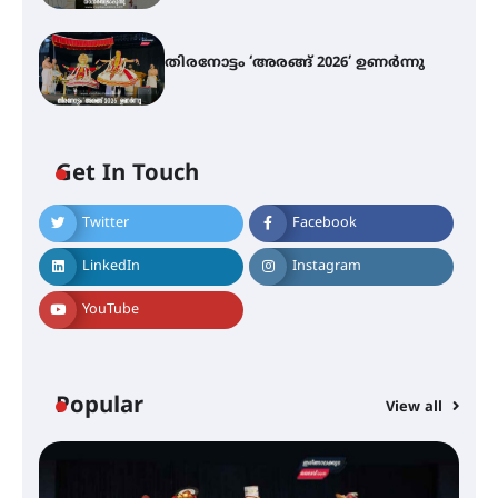
തിരനോട്ടം ‘അരങ്ങ് 2026’ ഉണർന്നു
എ.കെ.സി.സി.യുടെ സൗജന്യ
ആയുർവേദ മെഡിക്കൽ ക്യാമ്പ്
Get In Touch
ഇരിങ്ങാലക്കുട – ഗുരുവായൂർ –
Twitter
Facebook
താനൂർ റെയിൽപാത
യാഥാർത്ഥ്യമാകുന്നു
LinkedIn
Instagram
YouTube
തിരനോട്ടം ‘അരങ്ങ് 2026’ ഉണർന്നു
Popular
View all
ഐ.ടി.യു. ബാങ്കിലെ
നിക്ഷേപകർക്ക് പണം തിരികെ
ലഭ്യമാക്കാൻ കേന്ദ്ര-കേരള
സർക്കാരുകൾ അടിയന്തരമായി