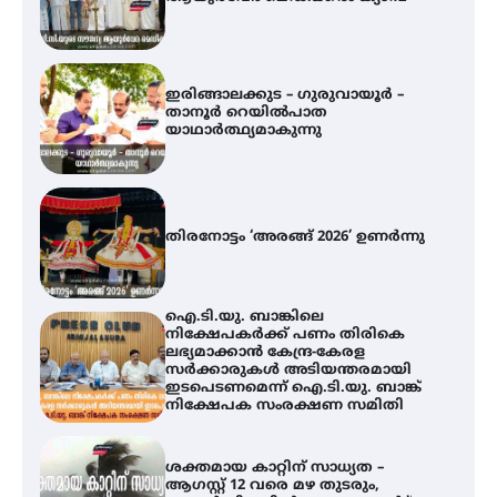
യാഥാർത്ഥ്യമാകുന്നു
തിരനോട്ടം ‘അരങ്ങ് 2026’ ഉണർന്നു
ഐ.ടി.യു. ബാങ്കിലെ
നിക്ഷേപകർക്ക് പണം തിരികെ
ലഭ്യമാക്കാൻ കേന്ദ്ര-കേരള
സർക്കാരുകൾ അടിയന്തരമായി
ഇടപെടണമെന്ന് ഐ.ടി.യു. ബാങ്ക്
നിക്ഷേപക സംരക്ഷണ സമിതി
ശക്തമായ കാറ്റിന് സാധ്യത –
ആഗസ്റ്റ് 12 വരെ മഴ തുടരും,
തൃശൂർ ജില്ലയിൽ മഞ്ഞ അലർട്ട്
അരങ്ങ് 2026-ന്
സാംസ്കാരികപ്പൊലിമയോടെ