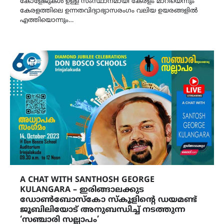
കോളേജുകൾ ഉള്ള സംസ്ഥാനമായി കേരളം മാറിയെന്നും
കേരളത്തിലെ ഉന്നതവിദ്യാഭ്യാസരംഗം വലിയ ഉയരങ്ങളിൽ
എത്തിയൊന്നും…
A CHAT WITH SANTHOSH GEORGE
KULANGARA – ഇരിങ്ങാലക്കുട
ഡോൺബോസ്കോ സ്കൂളിന്‍റെ ഡയമണ്ട്
ജൂബിലിയോട് അനുബന്ധിച്ച് നടത്തുന്ന
‘സഞ്ചാരി സല്ലാപം’