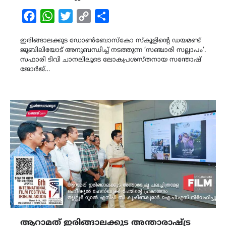
Facebook
WhatsApp
Twitter
Copy
Share
Link
ഇരിങ്ങാലക്കുട ഡോൺബോസ്കോ സ്കൂളിന്‍റെ ഡയമണ്ട്
ജൂബിലിയോട് അനുബന്ധിച്ച് നടത്തുന്ന ‘സഞ്ചാരി സല്ലാപം’.
സഫാരി ടിവി ചാനലിലൂടെ ലോകപ്രശസ്തനായ സന്തോഷ്
ജോർജ്…
ആറാമത് ഇരിങ്ങാലക്കുട അന്താരാഷ്ട്ര