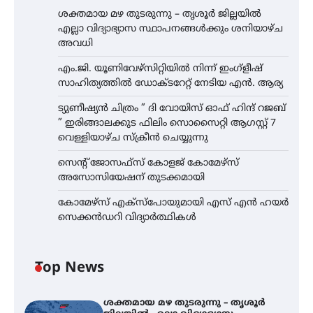
ശക്തമായ മഴ തുടരുന്നു – തൃശൂർ ജില്ലയിൽ
എല്ലാ വിദ്യാഭ്യാസ സ്ഥാപനങ്ങൾക്കും ശനിയാഴ്ച
അവധി
എം.ജി. യൂണിവേഴ്‌സിറ്റിയിൽ നിന്ന് ഇംഗ്ളീഷ്
സാഹിത്യത്തിൽ ഡോക്ടറേറ്റ് നേടിയ എൻ. ആര്യ
ട്യുണീഷ്യൻ ചിത്രം ” ദി വോയിസ് ഓഫ് ഹിന്ദ് റജബ്
” ഇരിങ്ങാലക്കുട ഫിലിം സൊസൈറ്റി ആഗസ്റ്റ് 7
വെള്ളിയാഴ്ച സ്‌ക്രീൻ ചെയ്യുന്നു
സെന്റ് ജോസഫ്സ് കോളജ് കോമേഴ്‌സ്
അസോസിയേഷന് തുടക്കമായി
കോമേഴ്സ് എക്സ്പോയുമായി എസ് എൻ ഹയർ
സെക്കൻഡറി വിദ്യാർത്ഥികൾ
Top News
ശക്തമായ മഴ തുടരുന്നു – തൃശൂർ