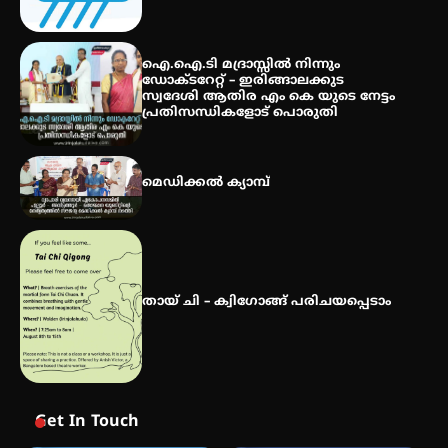
സർഗ്ഗസാഹിതി- കവിതാസംഗമം
2026 കവിതാ ചർച്ച കാട്ടൂർ, ടി. കെ.
ഐ.ഐ.ടി മദ്രാസ്സിൽ നിന്നും
ബാലൻ ഹാളിൽ 16ന്
ഡോക്ടറേറ്റ് – ഇരിങ്ങാലക്കുട
സ്വദേശി ആതിര എം കെ യുടെ നേട്ടം
പ്രതിസന്ധികളോട് പൊരുതി
മെഡിക്കൽ ക്യാമ്പ്
തായ് ചി – ക്വിഗോങ്ങ് പരിചയപ്പെടാം
Get In Touch