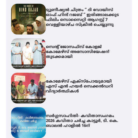
സെന്റ് ജോസഫ്സ് കോളജ്
കോമേഴ്‌സ് അസോസിയേഷന്
തുടക്കമായി
കോമേഴ്സ് എക്സ്പോയുമായി
എസ് എൻ ഹയർ സെക്കൻഡറി
വിദ്യാർത്ഥികൾ
സർഗ്ഗസാഹിതി- കവിതാസംഗമം
2026 കവിതാ ചർച്ച കാട്ടൂർ, ടി. കെ.
ബാലൻ ഹാളിൽ 16ന്
ശക്തമായ മഴ തുടരുന്നു – തൃശൂർ
ജില്ലയിൽ എല്ലാ വിദ്യാഭ്യാസ
സ്ഥാപനങ്ങൾക്കും ശനിയാഴ്ച
അവധി