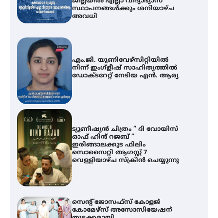
ജില്ലയിൽ എല്ലാ വിദ്യാഭ്യാസ
സ്ഥാപനങ്ങൾക്കും ശനിയാഴ്ച
അവധി
എം.ജി. യൂണിവേഴ്‌സിറ്റിയിൽ
നിന്ന് ഇംഗ്ളീഷ് സാഹിത്യത്തിൽ
ഡോക്ടറേറ്റ് നേടിയ എൻ. ആര്യ
ട്യുണീഷ്യൻ ചിത്രം ” ദി വോയിസ്
ഓഫ് ഹിന്ദ് റജബ് ”
ഇരിങ്ങാലക്കുട ഫിലിം
സൊസൈറ്റി ആഗസ്റ്റ് 7
വെള്ളിയാഴ്ച സ്‌ക്രീൻ ചെയ്യുന്നു
സെന്റ് ജോസഫ്സ് കോളജ്
കോമേഴ്‌സ് അസോസിയേഷന്
തുടക്കമായി