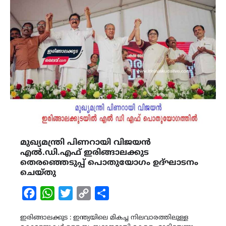
മുഖ്യമന്ത്രി പിണറായി വിജയൻ
എൽ.ഡി.എഫ് ഇരിങ്ങാലക്കുട
തെരഞ്ഞെടുപ്പ് പൊതുയോഗം ഉദ്ഘാടനം
ചെയ്തു
Facebook
WhatsApp
Twitter
Copy
Share
Link
ഇരിങ്ങാലക്കുട : ഇന്ത്യയിലെ മികച്ച നിലവാരത്തിലുള്ള