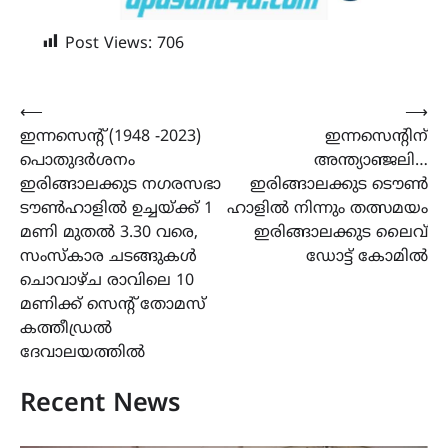
Post Views:
706
Post
⟵
⟶
ഇന്നസെന്റ് (1948 -2023)
ഇന്നസെന്റിന്
navigation
പൊതുദര്‍ശനം
അന്ത്യാഞ്ജലി…
ഇരിങ്ങാലക്കുട നഗരസഭാ
ഇരിങ്ങാലക്കുട ടൌൺ
ടൗണ്‍ഹാളിൽ ഉച്ചയ്ക്ക് 1
ഹാളിൽ നിന്നും തത്സമയം
മണി മുതല്‍ 3.30 വരെ,
ഇരിങ്ങാലക്കുട ലൈവ്
സംസ്‌കാര ചടങ്ങുകള്‍
ഡോട്ട് കോമിൽ
ചൊവാഴ്ച രാവിലെ 10
മണിക്ക് സെന്റ് തോമസ്
കത്തീഡ്രല്‍
ദേവാലയത്തില്‍
Recent News