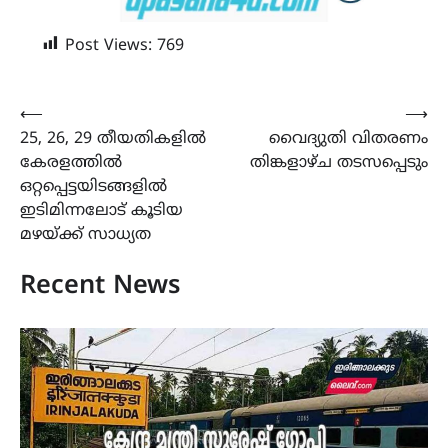
Post Views:
769
Post
⟵
⟶
25, 26, 29 തീയതികളിൽ
വൈദ്യുതി വിതരണം
navigation
കേരളത്തിൽ
തിങ്കളാഴ്ച തടസപ്പെടും
ഒറ്റപ്പെട്ടയിടങ്ങളിൽ
ഇടിമിന്നലോട് കൂടിയ
മഴയ്ക്ക് സാധ്യത
Recent News