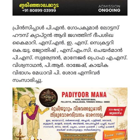
പ്രിൻസിപ്പാൾ പി.എൻ. ഗോപകുമാർ ലോട്ടസ്
ഹൗസ് ക്യാപ്റ്റൻ ആദി ജഗത്തിന് ദീപശിഖ
കൈമാറി. എസ്.എൻ. ഇ. എസ്. സെക്രട്ടറി
കെ.യു. ജ്യോതിഷ് , എസ്.എം.സി. ചെയർമാൻ
പി.എസ്. സുരേന്ദ്രൻ, മാനേജർ പ്രൊഫ എ.എസ്.
വിശ്വനാഥൻ, പി.ആർ. രാജേഷ്, കായിക
വിഭാഗം മേധാവി പി. ശോഭ എന്നിവർ
സംസാരിച്ചു.