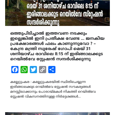
ഒത്തുപിടിച്ചാൽ ഇത്തവണ നടക്കും
ഇല്ലെങ്കിൽ ഇനി പ്രതീക്ഷ വേണ്ട … ജനകീയ
പ്രക്ഷോഭങ്ങൾ ഫലം കാണുന്നുവോ ? –
കേന്ദ്ര മന്ത്രി സുരേഷ്‌ ഗോപി മെയ് 31
ശനിയാഴ്ച രാവിലെ 8:15 ന് ഇരിങ്ങാലക്കുട
റെയിൽവേ സ്റ്റേഷൻ സന്ദർശിക്കുന്നു
Facebook
WhatsApp
Twitter
Copy
Share
Link
കല്ലേറ്റുംകര : കല്ലേറ്റുംകരയിൽ സ്ഥിതിചെയ്യുന്ന
ഇരിങ്ങാലക്കുട റെയിൽവേ സ്റ്റേഷൻ സൗകര്യങ്ങൾ
മനസ്സിലാക്കാനും പോരായ്മകൾ നികത്തി റെയിൽവേ
സ്റ്റേഷൻ വികസനത്തിനുള്ള നിർദ്ദേശങ്ങൾ…