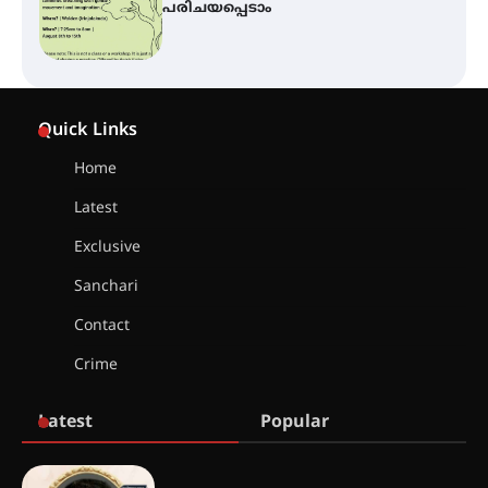
എസ് എൻ ഹയർ സെക്കൻഡറി
വിദ്യാർത്ഥികൾ
സർഗ്ഗസാഹിതി- കവിതാസംഗമം
2026 കവിതാ ചർച്ച കാട്ടൂർ, ടി. കെ.
Quick Links
ബാലൻ ഹാളിൽ 16ന്
Home
Latest
ഇടത്തരം മഴയ്ക്കും കാറ്റിനും
സാധ്യത ഇരിങ്ങാലക്കുടയിൽ 4.4
Exclusive
മില്ലി മീറ്റർ മഴ ലഭിച്ചു
Sanchari
Contact
ഐ.ഐ.ടി മദ്രാസ്സിൽ നിന്നും
ഡോക്ടറേറ്റ് – ഇരിങ്ങാലക്കുട
Crime
സ്വദേശി ആതിര എം കെ യുടെ
നേട്ടം പ്രതിസന്ധികളോട് പൊരുതി
Latest
Popular