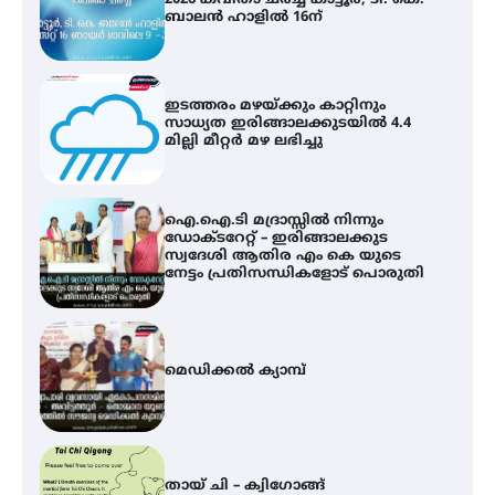
സാധ്യത ഇരിങ്ങാലക്കുടയിൽ 4.4
മില്ലി മീറ്റർ മഴ ലഭിച്ചു
ഐ.ഐ.ടി മദ്രാസ്സിൽ നിന്നും
ഡോക്ടറേറ്റ് – ഇരിങ്ങാലക്കുട
സ്വദേശി ആതിര എം കെ യുടെ
നേട്ടം പ്രതിസന്ധികളോട് പൊരുതി
മെഡിക്കൽ ക്യാമ്പ്
തായ് ചി – ക്വിഗോങ്ങ്
പരിചയപ്പെടാം
കോമേഴ്സ് എക്സ്പോയുമായി