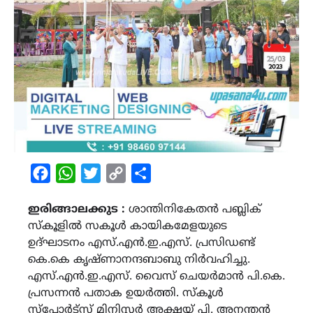
Facebook
WhatsApp
Twitter
Copy
Share
Link
ഇരിങ്ങാലക്കുട :
ശാന്തിനികേതൻ പബ്ലിക്
സ്കൂളിൽ സകൂൾ കായികമേളയുടെ
ഉദ്ഘാടനം എസ്.എൻ.ഇ.എസ്. പ്രസിഡണ്ട്
കെ.കെ കൃഷ്ണാനന്ദബാബു നിർവഹിച്ചു.
എസ്.എൻ.ഇ.എസ്. വൈസ് ചെയർമാൻ പി.കെ.
പ്രസന്നൻ പതാക ഉയർത്തി. സ്കൂൾ
സ്പോർട്സ് മിനിസ്റ്റർ അക്ഷയ് പി. അനന്തൻ