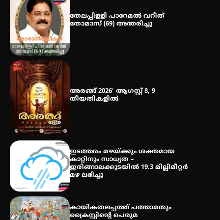
മെഡിക്കൽ ക്യാമ്പ്
തേലപ്പിളളി പാറേമൽ വറീത്
തോമാസ് (69) അന്തരിച്ചു
തായ് ചി – ക്വിഗോങ്ങ്
പരിചയപ്പെടാം
അരങ്ങ് 2026′ ആഗസ്റ്റ് 8, 9
തീയതികളിൽ
ഇടത്തരം മഴയ്ക്കും ശക്തമായ
കാറ്റിനും സാധ്യത –
ഇരിങ്ങാലക്കുടയിൽ 19.3 മില്ലിമീറ്റർ
മഴ ലഭിച്ചു
കായികതലപ്പത്ത് പത്താമതും
ക്രൈസ്റ്റിന്റെ പെരുമ