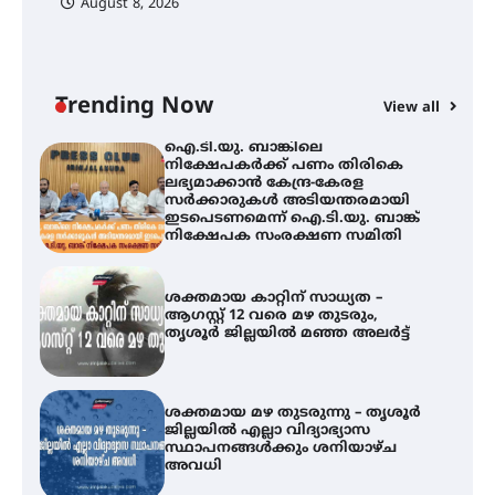
August 8, 2026
ി
ക
ഐ.ടി.യു. ബാങ്കിലെ
ഇ
നിക്ഷേപകർക്ക് പണം തിരികെ
ലഭ്യമാക്കാൻ കേന്ദ്ര-കേരള
ന
സർക്കാരുകൾ അടിയന്തരമായി
ഇടപെടണമെന്ന് ഐ.ടി.യു. ബാങ്ക്
Trending Now
View all
നിക്ഷേപക സംരക്ഷണ സമിതി
ശക്തമായ കാറ്റിന് സാധ്യത –
ആഗസ്റ്റ് 12 വരെ മഴ തുടരും,
തൃശൂർ ജില്ലയിൽ മഞ്ഞ അലർട്ട്
ശക്തമായ മഴ തുടരുന്നു – തൃശൂർ
ജില്ലയിൽ എല്ലാ വിദ്യാഭ്യാസ
സ്ഥാപനങ്ങൾക്കും ശനിയാഴ്ച
അവധി
എം.ജി. യൂണിവേഴ്‌സിറ്റിയിൽ നിന്ന്
ഇംഗ്ളീഷ് സാഹിത്യത്തിൽ
ഡോക്ടറേറ്റ് നേടിയ എൻ. ആര്യ