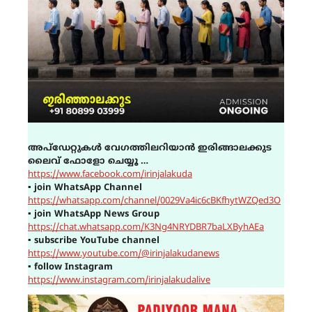
അപ്ഡേറ്റുകൾ വേഗത്തിലറിയാൻ ഇരിങ്ങാലക്കുട
ലൈവ് ഫോളോ ചെയ്യൂ …
https://www.facebook.com/irinjalakuda
▪
join WhatsApp Channel
https://whatsapp.com/channel/0029Va4ic6cBKfhytWZQed3O
▪
join WhatsApp News Group
https://chat.whatsapp.com/K3Ng4NRYDBR7baLXByhAEa
▪
subscribe YouTube channel
https://www.youtube.com/@irinjalakudanews
▪
follow Instagram
https://www.instagram.com/irinjalakudalive