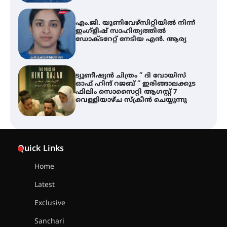
ട്യുണീഷ്യൻ ചിത്രം ” ദി വോയിസ്
ഓഫ് ഹിന്ദ് റജബ് ” ഇരിങ്ങാലക്കുട
ഫിലിം സൊസൈറ്റി ആഗസ്റ്റ് 7
വെള്ളിയാഴ്ച സ്‌ക്രീൻ ചെയ്യുന്നു
തിരനോട്ടം ‘അരങ്ങ് 2026’ ഉണർന്നു
ഐ.ടി.യു. ബാങ്കിലെ
നിക്ഷേപകർക്ക് പണം തിരികെ
ലഭ്യമാക്കാൻ കേന്ദ്ര-കേരള
Quick Links
സർക്കാരുകൾ അടിയന്തരമായി
ഇടപെടണമെന്ന് ഐ.ടി.യു. ബാങ്ക്
നിക്ഷേപക സംരക്ഷണ സമിതി
Home
Latest
ശക്തമായ കാറ്റിന് സാധ്യത –
ആഗസ്റ്റ് 12 വരെ മഴ തുടരും,
Exclusive
തൃശൂർ ജില്ലയിൽ മഞ്ഞ അലർട്ട്
Sanchari