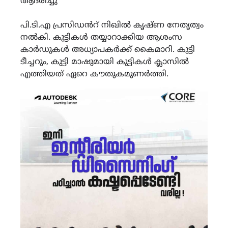
ആദരിച്ചു
പി.ടി.എ പ്രസിഡൻറ് നിഖിൽ കൃഷ്ണ നേതൃത്വം
നൽകി. കുട്ടികൾ തയ്യാറാക്കിയ ആശംസ
കാർഡുകൾ അധ്യാപകർക്ക് കൈമാറി. കുട്ടി
ടീച്ചറും, കുട്ടി മാഷുമായി കുട്ടികൾ ക്ലാസിൽ
എത്തിയത് ഏറെ കൗതുകമുണർത്തി.