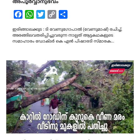
അപൂർവ്വാനുഭവം
Facebook
WhatsApp
Twitter
Copy
Share
Link
ഇരിങ്ങാലക്കുട : ടി വേണുഗോപാൽ (വേണുമാഷ്) രചിച്ച്,
അരങ്ങിലവതരിപ്പിച്ചുവരുന്ന നാല്പത് ആട്ടകഥകളുടെ
സമാഹാരം ഡോക്ടർ കെ എൻ പിഷാരടി സ്മാരക…