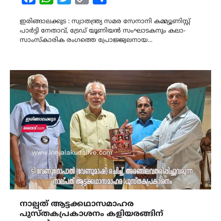
Link
ഇരിങ്ങാലക്കുട : സ്വാതന്ത്ര്യ സമര സേനാനി കമ്മ്യൂണിസ്റ്റ്
പാർട്ടി നേതാവ്, ട്രേഡ് യൂണിയൻ സംഘാടകനും കലാ-
സാംസ്കാരിക രംഗത്തെ പ്രോജ്ജ്വലനായ…
നാല്പത് ആട്ടക്കഥാസമാഹര
പുസ്തകപ്രകാശനം കളിയരങ്ങിന്