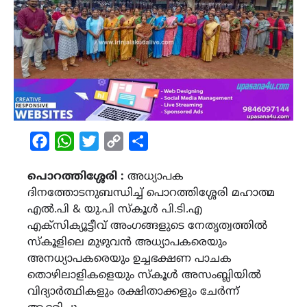
Facebook
WhatsApp
Twitter
Copy
Share
Link
പൊറത്തിശ്ശേരി :
അധ്യാപക
ദിനത്തോടനുബന്ധിച്ച് പൊറത്തിശ്ശേരി മഹാത്മ
എൽ.പി & യു.പി സ്കൂൾ പി.ടി.എ
എക്സിക്യൂട്ടീവ് അംഗങ്ങളുടെ നേതൃത്വത്തിൽ
സ്കൂളിലെ മുഴുവൻ അധ്യാപകരെയും
അനധ്യാപകരെയും ഉച്ചഭക്ഷണ പാചക
തൊഴിലാളികളെയും സ്കൂൾ അസംബ്ലിയിൽ
വിദ്യാർത്ഥികളും രക്ഷിതാക്കളും ചേർന്ന്