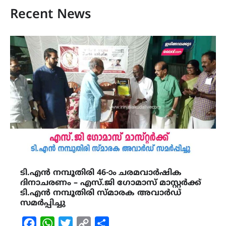
Recent News
ടി.എൻ നമ്പൂതിരി 46-ാം ചരമവാർഷിക
ദിനാചരണം – എസ്.ജി ഗോമാസ് മാസ്റ്റർക്ക്
ടി.എൻ നമ്പൂതിരി സ്മാരക അവാർഡ്
സമർപ്പിച്ചു
Facebook
WhatsApp
Twitter
Copy
Share