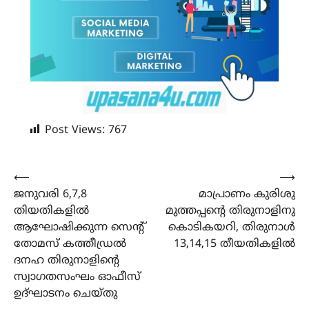
Post Views:
767
Post
⟵
⟶
ജനുവരി 6,7,8
മാപ്രാണം കുരിശു
navigation
തിയതികളില്‍
മുത്തപ്പന്‍റെ തിരുനാളിനു
ആഘോഷിക്കുന്ന സെന്റ്
കൊടികയറി, തിരുനാൾ
തോമസ് കത്തീഡ്രല്‍
13,14,15 തീയതികളിൽ
ദനഹ തിരുനാളിന്‍റെ
സ്വാഗതസംഘം ഓഫീസ്
ഉദ്ഘാടനം ചെയ്തു