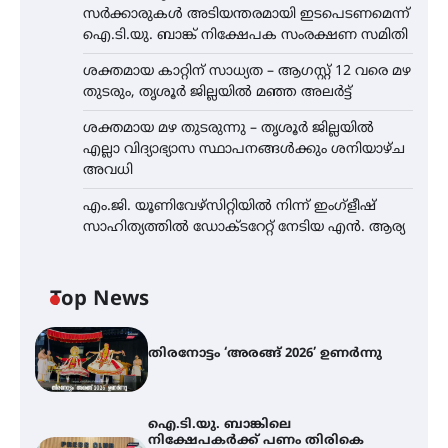
സർക്കാരുകൾ അടിയന്തരമായി ഇടപെടണമെന്ന്
ഐ.ടി.യു. ബാങ്ക് നിക്ഷേപക സംരക്ഷണ സമിതി
ശക്തമായ കാറ്റിന് സാധ്യത – ആഗസ്റ്റ് 12 വരെ മഴ
തുടരും, തൃശൂർ ജില്ലയിൽ മഞ്ഞ അലർട്ട്
ശക്തമായ മഴ തുടരുന്നു – തൃശൂർ ജില്ലയിൽ
എല്ലാ വിദ്യാഭ്യാസ സ്ഥാപനങ്ങൾക്കും ശനിയാഴ്ച
അവധി
എം.ജി. യൂണിവേഴ്‌സിറ്റിയിൽ നിന്ന് ഇംഗ്ളീഷ്
സാഹിത്യത്തിൽ ഡോക്ടറേറ്റ് നേടിയ എൻ. ആര്യ
Top News
തിരനോട്ടം ‘അരങ്ങ് 2026’ ഉണർന്നു
ഐ.ടി.യു. ബാങ്കിലെ
നിക്ഷേപകർക്ക് പണം തിരികെ